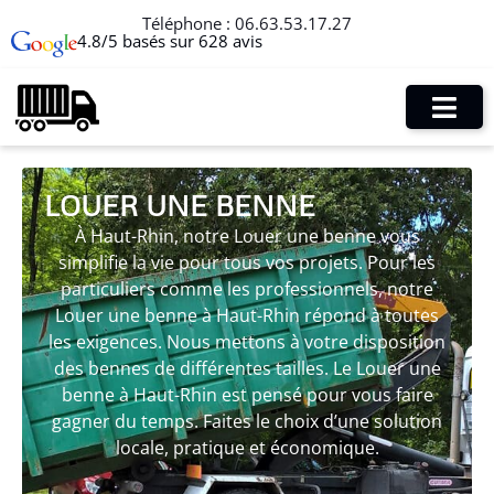
Téléphone :
06.63.53.17.27
4.8/5 basés sur 628 avis
LOUER UNE BENNE
À Haut-Rhin, notre Louer une benne vous
simplifie la vie pour tous vos projets. Pour les
particuliers comme les professionnels, notre
Louer une benne à Haut-Rhin répond à toutes
les exigences. Nous mettons à votre disposition
des bennes de différentes tailles. Le Louer une
benne à Haut-Rhin est pensé pour vous faire
gagner du temps. Faites le choix d’une solution
locale, pratique et économique.