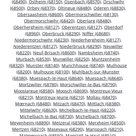
(68490)
,
Ostheim (68150)
,
Osenbach (68570)
,
Orschwihr
(68500)
,
Orbey (68370)
,
Oltingue (68480)
,
Oderen (68830)
,
Obersaasheim (68600)
,
Obermorschwiller (68130)
,
Obermorschwihr (68420)
,
Oberlarg (68480)
,
Oberhergheim (68127)
,
Oberentzen (68127)
,
Oberdorf
(68960)
,
Oberbruck (68290)
,
Niffer (68680)
,
Niedermorschwihr (68230)
,
Niederhergheim (68127)
,
Niederentzen (68127)
,
Niederbruck (68290)
,
Neuwiller
(68220)
,
Neuf-Brisach (68600)
,
Nambsheim (68740)
,
Murbach (68530)
,
Munwiller (68250)
,
Muntzenheim
(68320)
,
Munster (68140)
,
Munchhouse (68740)
,
Mulhouse
(68200)
,
Mulhouse (68100)
,
Muhlbach-sur-Munster
(68380)
,
Muespach-le-Haut (68640)
,
Muespach (68640)
,
Mortzwiller (68780)
,
Morschwiller-le-Bas (68790)
,
Mooslargue (68580)
,
Moosch (68690)
,
Montreux-Vieux
(68210)
,
Montreux-Jeune (68210)
,
Mollau (68470)
,
Mœrnach (68480)
,
Mitzach (68470)
,
Mittlach (68380)
,
Mittelwihr (68630)
,
Michelbach-le-Haut (68220)
,
Michelbach-le-Bas (68730)
,
Michelbach (68700)
,
Meyenheim (68890)
,
Metzeral (68380)
,
Merxheim (68500)
,
Mertzen (68210)
,
Masevaux (68290)
,
Manspach (68210)
,
Malmerspach (68550)
,
Magstatt-le-Haut (68510)
,