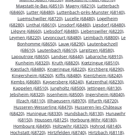
Magstatt-le-Bas (68510)
,
Magny (68210)
,
Lutterbach
(68460)
,
Lutter (68480)
,
Luttenbach-près-Munster (68140)
,
Luemschwiller (68720)
,
Lucelle (68480)
,
Logelheim
(68280)
,
Linthal (68610)
,
Linsdorf (68480)
,
Ligsdorf (68480)
,
Lièpvre (68660)
,
Liebsdorf (68480)
,
Liebenswiller (68220)
,
Leymen (68220)
,
Levoncourt (68480)
,
Leimbach (68800)
,
Le
Bonhomme (68650)
,
Lauw (68290)
,
Lautenbachzell
(68610)
,
Lautenbach (68610)
,
Largitzen (68580)
,
Lapoutroie (68650)
,
Landser (68440)
,
Labaroche (68910)
,
Kunheim (68320)
,
Kruth (68820)
,
Kœtzingue (68510)
,
Kœstlach (68480)
,
Knœringue (68220)
,
Kirchberg (68290)
,
Kingersheim (68260)
,
Kiffis (68480)
,
Kientzheim (68240)
,
Kembs (68680)
,
Kaysersberg (68240)
,
Katzenthal (68230)
,
Kappelen (68510)
,
Jungholtz (68500)
,
Jettingen (68130)
,
Jebsheim (68320)
,
Issenheim (68500)
,
Ingersheim (68040)
,
Illzach (68110)
,
Illhaeusern (68970)
,
Illfurth (68720)
,
Husseren-Wesserling (68470)
,
Husseren-les-Châteaux
(68420)
,
Huningue (68330)
,
Hundsbach (68130)
,
Hunawihr
(68150)
,
Houssen (68125)
,
Horbourg-Wihr (68180)
,
Hombourg (68490)
,
Holtzwihr (68320)
,
Hohrod (68140)
,
Hochstatt (68720)
,
Hirtzfelden (68740)
,
Hirtzbach (68118)
,