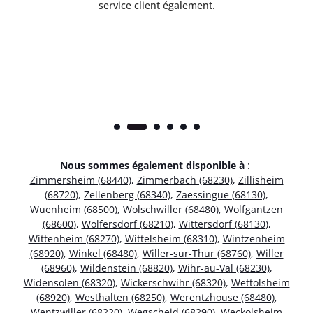
service client également.
Nous sommes également disponible à
:
Zimmersheim (68440)
,
Zimmerbach (68230)
,
Zillisheim
(68720)
,
Zellenberg (68340)
,
Zaessingue (68130)
,
Wuenheim (68500)
,
Wolschwiller (68480)
,
Wolfgantzen
(68600)
,
Wolfersdorf (68210)
,
Wittersdorf (68130)
,
Wittenheim (68270)
,
Wittelsheim (68310)
,
Wintzenheim
(68920)
,
Winkel (68480)
,
Willer-sur-Thur (68760)
,
Willer
(68960)
,
Wildenstein (68820)
,
Wihr-au-Val (68230)
,
Widensolen (68320)
,
Wickerschwihr (68320)
,
Wettolsheim
(68920)
,
Westhalten (68250)
,
Werentzhouse (68480)
,
Wentzwiller (68220)
,
Wegscheid (68290)
,
Weckolsheim