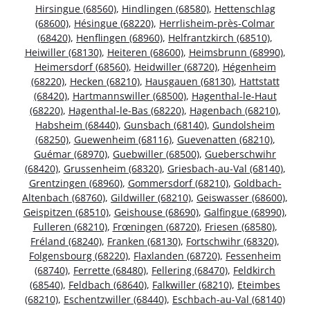
Hirsingue (68560)
,
Hindlingen (68580)
,
Hettenschlag
(68600)
,
Hésingue (68220)
,
Herrlisheim-près-Colmar
(68420)
,
Henflingen (68960)
,
Helfrantzkirch (68510)
,
Heiwiller (68130)
,
Heiteren (68600)
,
Heimsbrunn (68990)
,
Heimersdorf (68560)
,
Heidwiller (68720)
,
Hégenheim
(68220)
,
Hecken (68210)
,
Hausgauen (68130)
,
Hattstatt
(68420)
,
Hartmannswiller (68500)
,
Hagenthal-le-Haut
(68220)
,
Hagenthal-le-Bas (68220)
,
Hagenbach (68210)
,
Habsheim (68440)
,
Gunsbach (68140)
,
Gundolsheim
(68250)
,
Guewenheim (68116)
,
Guevenatten (68210)
,
Guémar (68970)
,
Guebwiller (68500)
,
Gueberschwihr
(68420)
,
Grussenheim (68320)
,
Griesbach-au-Val (68140)
,
Grentzingen (68960)
,
Gommersdorf (68210)
,
Goldbach-
Altenbach (68760)
,
Gildwiller (68210)
,
Geiswasser (68600)
,
Geispitzen (68510)
,
Geishouse (68690)
,
Galfingue (68990)
,
Fulleren (68210)
,
Frœningen (68720)
,
Friesen (68580)
,
Fréland (68240)
,
Franken (68130)
,
Fortschwihr (68320)
,
Folgensbourg (68220)
,
Flaxlanden (68720)
,
Fessenheim
(68740)
,
Ferrette (68480)
,
Fellering (68470)
,
Feldkirch
(68540)
,
Feldbach (68640)
,
Falkwiller (68210)
,
Eteimbes
(68210)
,
Eschentzwiller (68440)
,
Eschbach-au-Val (68140)