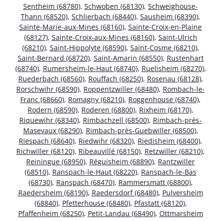
Sentheim (68780)
,
Schwoben (68130)
,
Schweighouse-
Thann (68520)
,
Schlierbach (68440)
,
Sausheim (68390)
,
Sainte-Marie-aux-Mines (68160)
,
Sainte-Croix-en-Plaine
(68127)
,
Sainte-Croix-aux-Mines (68160)
,
Saint-Ulrich
(68210)
,
Saint-Hippolyte (68590)
,
Saint-Cosme (68210)
,
Saint-Bernard (68720)
,
Saint-Amarin (68550)
,
Rustenhart
(68740)
,
Rumersheim-le-Haut (68740)
,
Ruelisheim (68270)
,
Ruederbach (68560)
,
Rouffach (68250)
,
Rosenau (68128)
,
Rorschwihr (68590)
,
Roppentzwiller (68480)
,
Rombach-le-
Franc (68660)
,
Romagny (68210)
,
Roggenhouse (68740)
,
Rodern (68590)
,
Roderen (68800)
,
Rixheim (68170)
,
Riquewihr (68340)
,
Rimbachzell (68500)
,
Rimbach-près-
Masevaux (68290)
,
Rimbach-près-Guebwiller (68500)
,
Riespach (68640)
,
Riedwihr (68320)
,
Riedisheim (68400)
,
Richwiller (68120)
,
Ribeauvillé (68150)
,
Retzwiller (68210)
,
Reiningue (68950)
,
Réguisheim (68890)
,
Rantzwiller
(68510)
,
Ranspach-le-Haut (68220)
,
Ranspach-le-Bas
(68730)
,
Ranspach (68470)
,
Rammersmatt (68800)
,
Raedersheim (68190)
,
Raedersdorf (68480)
,
Pulversheim
(68840)
,
Pfetterhouse (68480)
,
Pfastatt (68120)
,
Pfaffenheim (68250)
,
Petit-Landau (68490)
,
Ottmarsheim