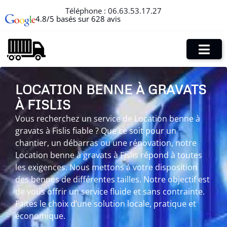
Téléphone :
06.63.53.17.27
4.8/5 basés sur 628 avis
LOCATION BENNE À GRAVATS
À FISLIS
Vous recherchez un service de Location benne à
gravats à Fislis fiable ? Que ce soit pour un
chantier, un débarras ou une rénovation, notre
Location benne à gravats à Fislis répond à toutes
les exigences. Nous mettons à votre disposition
des bennes de différentes tailles. Notre objectif est
de vous offrir un service fluide et sans contrainte.
Faites le choix d’une solution locale, pratique et
économique.