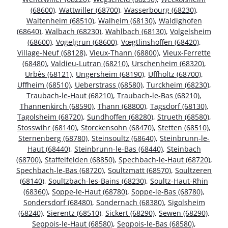
(68600)
,
Wattwiller (68700)
,
Wasserbourg (68230)
,
Waltenheim (68510)
,
Walheim (68130)
,
Waldighofen
(68640)
,
Walbach (68230)
,
Wahlbach (68130)
,
Volgelsheim
(68600)
,
Vogelgrun (68600)
,
Vœgtlinshoffen (68420)
,
Village-Neuf (68128)
,
Vieux-Thann (68800)
,
Vieux-Ferrette
(68480)
,
Valdieu-Lutran (68210)
,
Urschenheim (68320)
,
Urbès (68121)
,
Ungersheim (68190)
,
Uffholtz (68700)
,
Uffheim (68510)
,
Ueberstrass (68580)
,
Turckheim (68230)
,
Traubach-le-Haut (68210)
,
Traubach-le-Bas (68210)
,
Thannenkirch (68590)
,
Thann (68800)
,
Tagsdorf (68130)
,
Tagolsheim (68720)
,
Sundhoffen (68280)
,
Strueth (68580)
,
Stosswihr (68140)
,
Storckensohn (68470)
,
Stetten (68510)
,
Sternenberg (68780)
,
Steinsoultz (68640)
,
Steinbrunn-le-
Haut (68440)
,
Steinbrunn-le-Bas (68440)
,
Steinbach
(68700)
,
Staffelfelden (68850)
,
Spechbach-le-Haut (68720)
,
Spechbach-le-Bas (68720)
,
Soultzmatt (68570)
,
Soultzeren
(68140)
,
Soultzbach-les-Bains (68230)
,
Soultz-Haut-Rhin
(68360)
,
Soppe-le-Haut (68780)
,
Soppe-le-Bas (68780)
,
Sondersdorf (68480)
,
Sondernach (68380)
,
Sigolsheim
(68240)
,
Sierentz (68510)
,
Sickert (68290)
,
Sewen (68290)
,
Seppois-le-Haut (68580)
,
Seppois-le-Bas (68580)
,