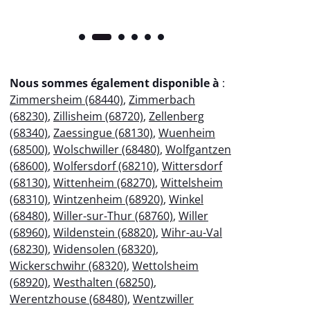
Nous sommes également disponible à
:
Zimmersheim (68440)
,
Zimmerbach
(68230)
,
Zillisheim (68720)
,
Zellenberg
(68340)
,
Zaessingue (68130)
,
Wuenheim
(68500)
,
Wolschwiller (68480)
,
Wolfgantzen
(68600)
,
Wolfersdorf (68210)
,
Wittersdorf
(68130)
,
Wittenheim (68270)
,
Wittelsheim
(68310)
,
Wintzenheim (68920)
,
Winkel
(68480)
,
Willer-sur-Thur (68760)
,
Willer
(68960)
,
Wildenstein (68820)
,
Wihr-au-Val
(68230)
,
Widensolen (68320)
,
Wickerschwihr (68320)
,
Wettolsheim
(68920)
,
Westhalten (68250)
,
Werentzhouse (68480)
,
Wentzwiller