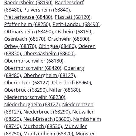
Raedersheim (68190)
,
Raedersdorf
(68480)
,
Pulversheim (68840)
,
Pfetterhouse (68480)
,
Pfastatt (68120)
,
Pfaffenheim (68250)
,
Petit-Landau (68490)
,
Ottmarsheim (68490)
,
Ostheim (68150)
,
Osenbach (68570)
,
Orschwihr (68500)
,
Orbey (68370)
,
Oltingue (68480)
,
Oderen
(68830)
,
Obersaasheim (68600)
,
Obermorschwiller (68130)
,
Obermorschwihr (68420)
,
Oberlarg
(68480)
,
Oberhergheim (68127)
,
Oberentzen (68127)
,
Oberdorf (68960)
,
Oberbruck (68290)
,
Niffer (68680)
,
Niedermorschwihr (68230)
,
Niederhergheim (68127)
,
Niederentzen
(68127)
,
Niederbruck (68290)
,
Neuwiller
(68220)
,
Neuf-Brisach (68600)
,
Nambsheim
(68740)
,
Murbach (68530)
,
Munwiller
(68250)
,
Muntzenheim (68320)
,
Munster