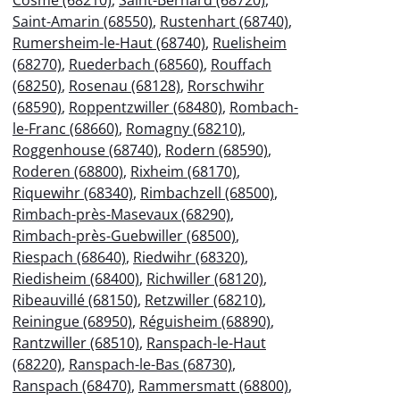
Saint-Amarin (68550)
,
Rustenhart (68740)
,
Rumersheim-le-Haut (68740)
,
Ruelisheim
(68270)
,
Ruederbach (68560)
,
Rouffach
(68250)
,
Rosenau (68128)
,
Rorschwihr
(68590)
,
Roppentzwiller (68480)
,
Rombach-
le-Franc (68660)
,
Romagny (68210)
,
Roggenhouse (68740)
,
Rodern (68590)
,
Roderen (68800)
,
Rixheim (68170)
,
Riquewihr (68340)
,
Rimbachzell (68500)
,
Rimbach-près-Masevaux (68290)
,
Rimbach-près-Guebwiller (68500)
,
Riespach (68640)
,
Riedwihr (68320)
,
Riedisheim (68400)
,
Richwiller (68120)
,
Ribeauvillé (68150)
,
Retzwiller (68210)
,
Reiningue (68950)
,
Réguisheim (68890)
,
Rantzwiller (68510)
,
Ranspach-le-Haut
(68220)
,
Ranspach-le-Bas (68730)
,
Ranspach (68470)
,
Rammersmatt (68800)
,