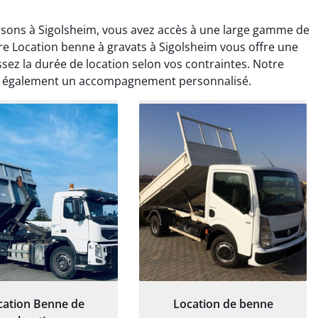
sons à Sigolsheim, vous avez accès à une large gamme de
re Location benne à gravats à Sigolsheim vous offre une
ssez la durée de location selon vos contraintes. Notre
lut également un accompagnement personnalisé.
rélie Bonnet
Elisa Barreau
21 juin 2024
6 avril 2025
ice de terrassement
Parfait pour évacuer les
rdin à Var était
gravats de mon chantier.
ionnel. L'équipe a
Service rapide et efficace. Je
é de manière efficace
recommande sans
essionnelle, laissant
hésitation.
ardin impeccable et
our notre nouveau
et d'aménagement
paysager.
cation Benne de
Location de benne