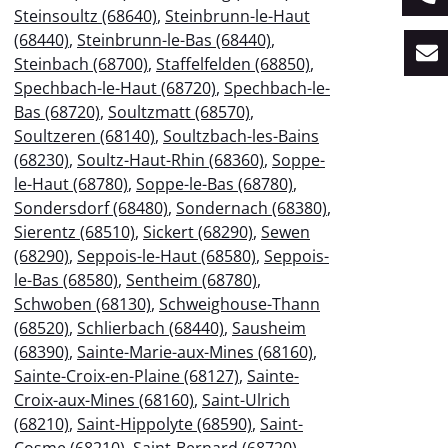
Steinsoultz (68640)
,
Steinbrunn-le-Haut
(68440)
,
Steinbrunn-le-Bas (68440)
,
Steinbach (68700)
,
Staffelfelden (68850)
,
Spechbach-le-Haut (68720)
,
Spechbach-le-
Bas (68720)
,
Soultzmatt (68570)
,
Soultzeren (68140)
,
Soultzbach-les-Bains
(68230)
,
Soultz-Haut-Rhin (68360)
,
Soppe-
le-Haut (68780)
,
Soppe-le-Bas (68780)
,
Sondersdorf (68480)
,
Sondernach (68380)
,
Sierentz (68510)
,
Sickert (68290)
,
Sewen
(68290)
,
Seppois-le-Haut (68580)
,
Seppois-
le-Bas (68580)
,
Sentheim (68780)
,
Schwoben (68130)
,
Schweighouse-Thann
(68520)
,
Schlierbach (68440)
,
Sausheim
(68390)
,
Sainte-Marie-aux-Mines (68160)
,
Sainte-Croix-en-Plaine (68127)
,
Sainte-
Croix-aux-Mines (68160)
,
Saint-Ulrich
(68210)
,
Saint-Hippolyte (68590)
,
Saint-
Cosme (68210)
,
Saint-Bernard (68720)
,