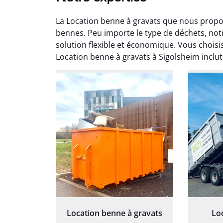
La Location benne à gravats que nous propo
bennes. Peu importe le type de déchets, not
solution flexible et économique. Vous choisi
Location benne à gravats à Sigolsheim inc
Au
Le serv
ja
except
travaill
et prof
notre j
prêt p
proj
Location benne à gravats
Lo