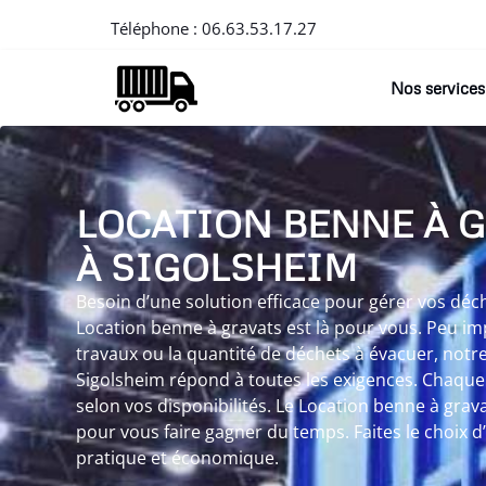
Téléphone :
06.63.53.17.27
Nos services
LOCATION BENNE À 
À SIGOLSHEIM
Besoin d’une solution efficace pour gérer vos déc
Location benne à gravats est là pour vous. Peu im
travaux ou la quantité de déchets à évacuer, notr
Sigolsheim répond à toutes les exigences. Chaque 
selon vos disponibilités. Le Location benne à grav
pour vous faire gagner du temps. Faites le choix d’
pratique et économique.