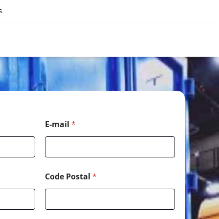
s
E-mail
*
Code Postal
*