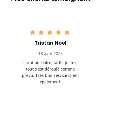
Tristan Noel
Chlo
18 avril 2025
30 
Location claire, tarifs justes,
Service au
tout s’est déroulé comme
été livrée p
prévu. Très bon service client
retrait s’e
également.
l’a