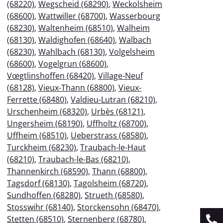
(68220)
,
Wegscheid (68290)
,
Weckolsheim
(68600)
,
Wattwiller (68700)
,
Wasserbourg
(68230)
,
Waltenheim (68510)
,
Walheim
(68130)
,
Waldighofen (68640)
,
Walbach
(68230)
,
Wahlbach (68130)
,
Volgelsheim
(68600)
,
Vogelgrun (68600)
,
Vœgtlinshoffen (68420)
,
Village-Neuf
(68128)
,
Vieux-Thann (68800)
,
Vieux-
Ferrette (68480)
,
Valdieu-Lutran (68210)
,
Urschenheim (68320)
,
Urbès (68121)
,
Ungersheim (68190)
,
Uffholtz (68700)
,
Uffheim (68510)
,
Ueberstrass (68580)
,
Turckheim (68230)
,
Traubach-le-Haut
(68210)
,
Traubach-le-Bas (68210)
,
Thannenkirch (68590)
,
Thann (68800)
,
Tagsdorf (68130)
,
Tagolsheim (68720)
,
Sundhoffen (68280)
,
Strueth (68580)
,
Stosswihr (68140)
,
Storckensohn (68470)
,
Stetten (68510)
,
Sternenberg (68780)
,