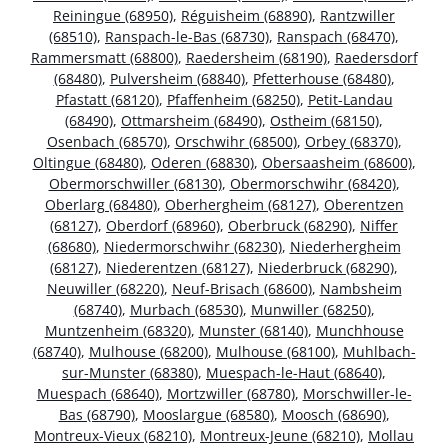
Reiningue (68950)
,
Réguisheim (68890)
,
Rantzwiller
(68510)
,
Ranspach-le-Bas (68730)
,
Ranspach (68470)
,
Rammersmatt (68800)
,
Raedersheim (68190)
,
Raedersdorf
(68480)
,
Pulversheim (68840)
,
Pfetterhouse (68480)
,
Pfastatt (68120)
,
Pfaffenheim (68250)
,
Petit-Landau
(68490)
,
Ottmarsheim (68490)
,
Ostheim (68150)
,
Osenbach (68570)
,
Orschwihr (68500)
,
Orbey (68370)
,
Oltingue (68480)
,
Oderen (68830)
,
Obersaasheim (68600)
,
Obermorschwiller (68130)
,
Obermorschwihr (68420)
,
Oberlarg (68480)
,
Oberhergheim (68127)
,
Oberentzen
(68127)
,
Oberdorf (68960)
,
Oberbruck (68290)
,
Niffer
(68680)
,
Niedermorschwihr (68230)
,
Niederhergheim
(68127)
,
Niederentzen (68127)
,
Niederbruck (68290)
,
Neuwiller (68220)
,
Neuf-Brisach (68600)
,
Nambsheim
(68740)
,
Murbach (68530)
,
Munwiller (68250)
,
Muntzenheim (68320)
,
Munster (68140)
,
Munchhouse
(68740)
,
Mulhouse (68200)
,
Mulhouse (68100)
,
Muhlbach-
sur-Munster (68380)
,
Muespach-le-Haut (68640)
,
Muespach (68640)
,
Mortzwiller (68780)
,
Morschwiller-le-
Bas (68790)
,
Mooslargue (68580)
,
Moosch (68690)
,
Montreux-Vieux (68210)
,
Montreux-Jeune (68210)
,
Mollau