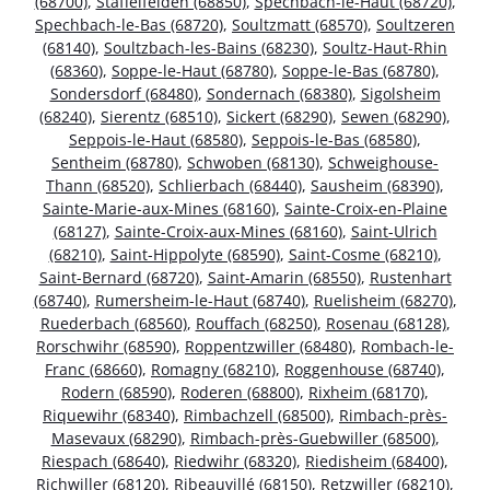
(68700)
,
Staffelfelden (68850)
,
Spechbach-le-Haut (68720)
,
Spechbach-le-Bas (68720)
,
Soultzmatt (68570)
,
Soultzeren
(68140)
,
Soultzbach-les-Bains (68230)
,
Soultz-Haut-Rhin
(68360)
,
Soppe-le-Haut (68780)
,
Soppe-le-Bas (68780)
,
Sondersdorf (68480)
,
Sondernach (68380)
,
Sigolsheim
(68240)
,
Sierentz (68510)
,
Sickert (68290)
,
Sewen (68290)
,
Seppois-le-Haut (68580)
,
Seppois-le-Bas (68580)
,
Sentheim (68780)
,
Schwoben (68130)
,
Schweighouse-
Thann (68520)
,
Schlierbach (68440)
,
Sausheim (68390)
,
Sainte-Marie-aux-Mines (68160)
,
Sainte-Croix-en-Plaine
(68127)
,
Sainte-Croix-aux-Mines (68160)
,
Saint-Ulrich
(68210)
,
Saint-Hippolyte (68590)
,
Saint-Cosme (68210)
,
Saint-Bernard (68720)
,
Saint-Amarin (68550)
,
Rustenhart
(68740)
,
Rumersheim-le-Haut (68740)
,
Ruelisheim (68270)
,
Ruederbach (68560)
,
Rouffach (68250)
,
Rosenau (68128)
,
Rorschwihr (68590)
,
Roppentzwiller (68480)
,
Rombach-le-
Franc (68660)
,
Romagny (68210)
,
Roggenhouse (68740)
,
Rodern (68590)
,
Roderen (68800)
,
Rixheim (68170)
,
Riquewihr (68340)
,
Rimbachzell (68500)
,
Rimbach-près-
Masevaux (68290)
,
Rimbach-près-Guebwiller (68500)
,
Riespach (68640)
,
Riedwihr (68320)
,
Riedisheim (68400)
,
Richwiller (68120)
,
Ribeauvillé (68150)
,
Retzwiller (68210)
,