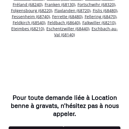
Fréland (68240)
,
Franken (68130)
,
Fortschwihr (68320)
,
Folgensbourg (68220)
,
Flaxlanden (68720)
,
Fislis (68480)
,
Fessenheim (68740)
,
Ferrette (68480)
,
Fellering (68470)
,
Feldkirch (68540)
,
Feldbach (68640)
,
Falkwiller (68210)
,
Eteimbes (68210)
,
Eschentzwiller (68440)
,
Eschbach-au-
Val (68140)
Pour toute demande liée à Location
benne à gravats, n'hésitez pas à nous
appeler.