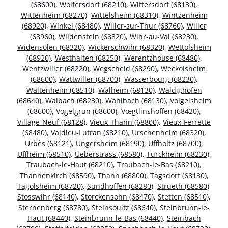
(68600)
,
Wolfersdorf (68210)
,
Wittersdorf (68130)
,
Wittenheim (68270)
,
Wittelsheim (68310)
,
Wintzenheim
(68920)
,
Winkel (68480)
,
Willer-sur-Thur (68760)
,
Willer
(68960)
,
Wildenstein (68820)
,
Wihr-au-Val (68230)
,
Widensolen (68320)
,
Wickerschwihr (68320)
,
Wettolsheim
(68920)
,
Westhalten (68250)
,
Werentzhouse (68480)
,
Wentzwiller (68220)
,
Wegscheid (68290)
,
Weckolsheim
(68600)
,
Wattwiller (68700)
,
Wasserbourg (68230)
,
Waltenheim (68510)
,
Walheim (68130)
,
Waldighofen
(68640)
,
Walbach (68230)
,
Wahlbach (68130)
,
Volgelsheim
(68600)
,
Vogelgrun (68600)
,
Vœgtlinshoffen (68420)
,
Village-Neuf (68128)
,
Vieux-Thann (68800)
,
Vieux-Ferrette
(68480)
,
Valdieu-Lutran (68210)
,
Urschenheim (68320)
,
Urbès (68121)
,
Ungersheim (68190)
,
Uffholtz (68700)
,
Uffheim (68510)
,
Ueberstrass (68580)
,
Turckheim (68230)
,
Traubach-le-Haut (68210)
,
Traubach-le-Bas (68210)
,
Thannenkirch (68590)
,
Thann (68800)
,
Tagsdorf (68130)
,
Tagolsheim (68720)
,
Sundhoffen (68280)
,
Strueth (68580)
,
Stosswihr (68140)
,
Storckensohn (68470)
,
Stetten (68510)
,
Sternenberg (68780)
,
Steinsoultz (68640)
,
Steinbrunn-le-
Haut (68440)
,
Steinbrunn-le-Bas (68440)
,
Steinbach