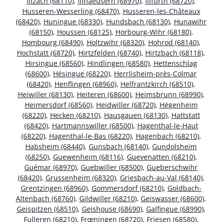
Illzach (68110)
,
Illhaeusern (68970)
,
Illfurth (68720)
,
Husseren-Wesserling (68470)
,
Husseren-les-Châteaux
(68420)
,
Huningue (68330)
,
Hundsbach (68130)
,
Hunawihr
(68150)
,
Houssen (68125)
,
Horbourg-Wihr (68180)
,
Hombourg (68490)
,
Holtzwihr (68320)
,
Hohrod (68140)
,
Hochstatt (68720)
,
Hirtzfelden (68740)
,
Hirtzbach (68118)
,
Hirsingue (68560)
,
Hindlingen (68580)
,
Hettenschlag
(68600)
,
Hésingue (68220)
,
Herrlisheim-près-Colmar
(68420)
,
Henflingen (68960)
,
Helfrantzkirch (68510)
,
Heiwiller (68130)
,
Heiteren (68600)
,
Heimsbrunn (68990)
,
Heimersdorf (68560)
,
Heidwiller (68720)
,
Hégenheim
(68220)
,
Hecken (68210)
,
Hausgauen (68130)
,
Hattstatt
(68420)
,
Hartmannswiller (68500)
,
Hagenthal-le-Haut
(68220)
,
Hagenthal-le-Bas (68220)
,
Hagenbach (68210)
,
Habsheim (68440)
,
Gunsbach (68140)
,
Gundolsheim
(68250)
,
Guewenheim (68116)
,
Guevenatten (68210)
,
Guémar (68970)
,
Guebwiller (68500)
,
Gueberschwihr
(68420)
,
Grussenheim (68320)
,
Griesbach-au-Val (68140)
,
Grentzingen (68960)
,
Gommersdorf (68210)
,
Goldbach-
Altenbach (68760)
,
Gildwiller (68210)
,
Geiswasser (68600)
,
Geispitzen (68510)
,
Geishouse (68690)
,
Galfingue (68990)
,
Fulleren (68210)
,
Frœningen (68720)
,
Friesen (68580)
,