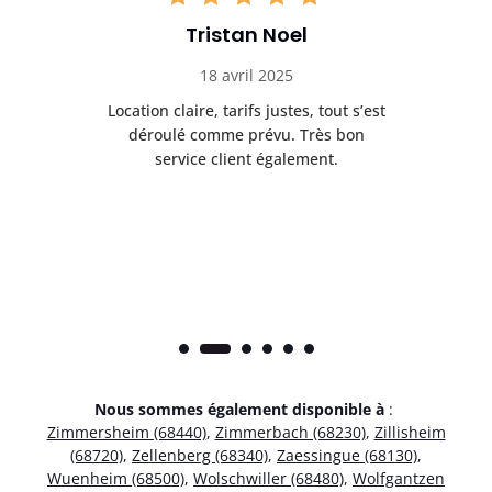
Tristan Noel
18 avril 2025
 de
Location claire, tarifs justes, tout s’est
Se
t
déroulé comme prévu. Très bon
pile
service client également.
Nous sommes également disponible à
:
Zimmersheim (68440)
,
Zimmerbach (68230)
,
Zillisheim
(68720)
,
Zellenberg (68340)
,
Zaessingue (68130)
,
Wuenheim (68500)
,
Wolschwiller (68480)
,
Wolfgantzen