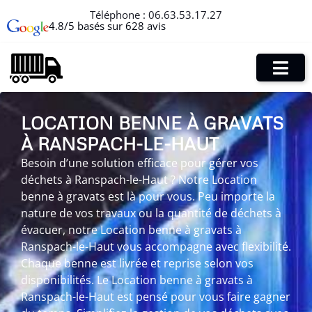
Téléphone :
06.63.53.17.27
4.8/5 basés sur 628 avis
LOCATION BENNE À GRAVATS
À RANSPACH-LE-HAUT
Besoin d’une solution efficace pour gérer vos
déchets à Ranspach-le-Haut ? Notre Location
benne à gravats est là pour vous. Peu importe la
nature de vos travaux ou la quantité de déchets à
évacuer, notre Location benne à gravats à
Ranspach-le-Haut vous accompagne avec flexibilité.
Chaque benne est livrée et reprise selon vos
disponibilités. Le Location benne à gravats à
Ranspach-le-Haut est pensé pour vous faire gagner