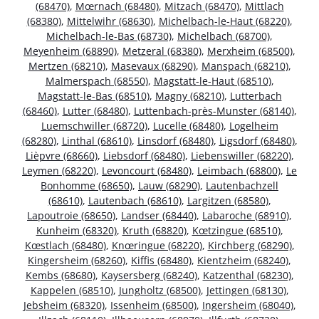
(68470)
,
Mœrnach (68480)
,
Mitzach (68470)
,
Mittlach
(68380)
,
Mittelwihr (68630)
,
Michelbach-le-Haut (68220)
,
Michelbach-le-Bas (68730)
,
Michelbach (68700)
,
Meyenheim (68890)
,
Metzeral (68380)
,
Merxheim (68500)
,
Mertzen (68210)
,
Masevaux (68290)
,
Manspach (68210)
,
Malmerspach (68550)
,
Magstatt-le-Haut (68510)
,
Magstatt-le-Bas (68510)
,
Magny (68210)
,
Lutterbach
(68460)
,
Lutter (68480)
,
Luttenbach-près-Munster (68140)
,
Luemschwiller (68720)
,
Lucelle (68480)
,
Logelheim
(68280)
,
Linthal (68610)
,
Linsdorf (68480)
,
Ligsdorf (68480)
,
Lièpvre (68660)
,
Liebsdorf (68480)
,
Liebenswiller (68220)
,
Leymen (68220)
,
Levoncourt (68480)
,
Leimbach (68800)
,
Le
Bonhomme (68650)
,
Lauw (68290)
,
Lautenbachzell
(68610)
,
Lautenbach (68610)
,
Largitzen (68580)
,
Lapoutroie (68650)
,
Landser (68440)
,
Labaroche (68910)
,
Kunheim (68320)
,
Kruth (68820)
,
Kœtzingue (68510)
,
Kœstlach (68480)
,
Knœringue (68220)
,
Kirchberg (68290)
,
Kingersheim (68260)
,
Kiffis (68480)
,
Kientzheim (68240)
,
Kembs (68680)
,
Kaysersberg (68240)
,
Katzenthal (68230)
,
Kappelen (68510)
,
Jungholtz (68500)
,
Jettingen (68130)
,
Jebsheim (68320)
,
Issenheim (68500)
,
Ingersheim (68040)
,