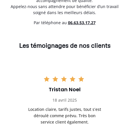
accompagnement de qualité.
Appelez-nous sans attendre pour bénéficier d’un travail
soigné dans les meilleurs délais.
Par téléphone au
06.63.53.17.27
Les témoignages de nos clients
Tristan Noel
18 avril 2025
 de
Location claire, tarifs justes, tout s’est
Se
t
déroulé comme prévu. Très bon
pile
service client également.