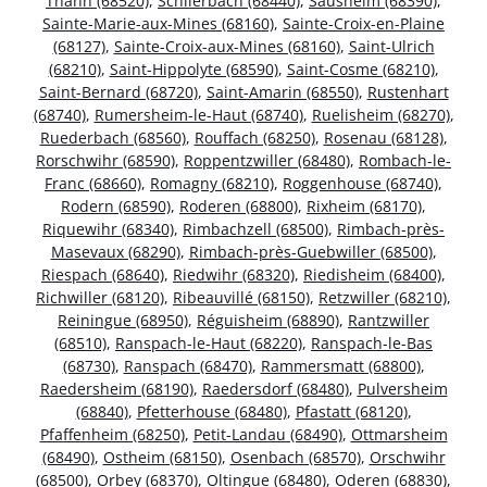
Thann (68520)
,
Schlierbach (68440)
,
Sausheim (68390)
,
Sainte-Marie-aux-Mines (68160)
,
Sainte-Croix-en-Plaine
(68127)
,
Sainte-Croix-aux-Mines (68160)
,
Saint-Ulrich
(68210)
,
Saint-Hippolyte (68590)
,
Saint-Cosme (68210)
,
Saint-Bernard (68720)
,
Saint-Amarin (68550)
,
Rustenhart
(68740)
,
Rumersheim-le-Haut (68740)
,
Ruelisheim (68270)
,
Ruederbach (68560)
,
Rouffach (68250)
,
Rosenau (68128)
,
Rorschwihr (68590)
,
Roppentzwiller (68480)
,
Rombach-le-
Franc (68660)
,
Romagny (68210)
,
Roggenhouse (68740)
,
Rodern (68590)
,
Roderen (68800)
,
Rixheim (68170)
,
Riquewihr (68340)
,
Rimbachzell (68500)
,
Rimbach-près-
Masevaux (68290)
,
Rimbach-près-Guebwiller (68500)
,
Riespach (68640)
,
Riedwihr (68320)
,
Riedisheim (68400)
,
Richwiller (68120)
,
Ribeauvillé (68150)
,
Retzwiller (68210)
,
Reiningue (68950)
,
Réguisheim (68890)
,
Rantzwiller
(68510)
,
Ranspach-le-Haut (68220)
,
Ranspach-le-Bas
(68730)
,
Ranspach (68470)
,
Rammersmatt (68800)
,
Raedersheim (68190)
,
Raedersdorf (68480)
,
Pulversheim
(68840)
,
Pfetterhouse (68480)
,
Pfastatt (68120)
,
Pfaffenheim (68250)
,
Petit-Landau (68490)
,
Ottmarsheim
(68490)
,
Ostheim (68150)
,
Osenbach (68570)
,
Orschwihr
(68500)
,
Orbey (68370)
,
Oltingue (68480)
,
Oderen (68830)
,