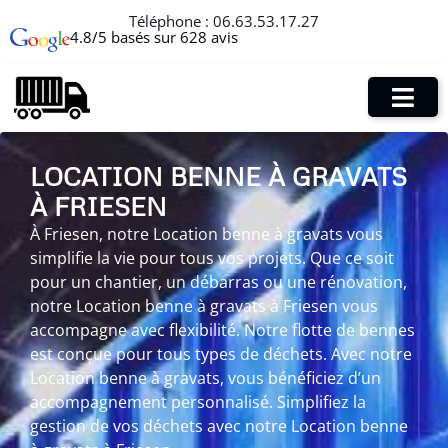
Téléphone :
06.63.53.17.27
4.8/5 basés sur 628 avis
LOCATION BENNE À GRAVATS
À FRIESEN
À Friesen, notre Location benne à gravats vous
simplifie la vie pour tous vos projets. Que ce soit
pour un chantier, un débarras ou une rénovation,
notre Location benne à gravats à Friesen vous
accompagne avec flexibilité. Notre flotte de bennes
est conçue pour tous types de déchets. Avec notre
Location benne à gravats, vous bénéficiez d’un
accompagnement personnalisé. Simplifiez la
gestion de vos déchets avec notre Location benne