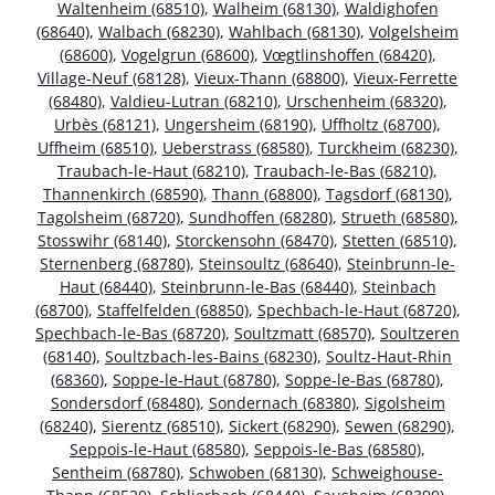
Waltenheim (68510)
,
Walheim (68130)
,
Waldighofen
(68640)
,
Walbach (68230)
,
Wahlbach (68130)
,
Volgelsheim
(68600)
,
Vogelgrun (68600)
,
Vœgtlinshoffen (68420)
,
Village-Neuf (68128)
,
Vieux-Thann (68800)
,
Vieux-Ferrette
(68480)
,
Valdieu-Lutran (68210)
,
Urschenheim (68320)
,
Urbès (68121)
,
Ungersheim (68190)
,
Uffholtz (68700)
,
Uffheim (68510)
,
Ueberstrass (68580)
,
Turckheim (68230)
,
Traubach-le-Haut (68210)
,
Traubach-le-Bas (68210)
,
Thannenkirch (68590)
,
Thann (68800)
,
Tagsdorf (68130)
,
Tagolsheim (68720)
,
Sundhoffen (68280)
,
Strueth (68580)
,
Stosswihr (68140)
,
Storckensohn (68470)
,
Stetten (68510)
,
Sternenberg (68780)
,
Steinsoultz (68640)
,
Steinbrunn-le-
Haut (68440)
,
Steinbrunn-le-Bas (68440)
,
Steinbach
(68700)
,
Staffelfelden (68850)
,
Spechbach-le-Haut (68720)
,
Spechbach-le-Bas (68720)
,
Soultzmatt (68570)
,
Soultzeren
(68140)
,
Soultzbach-les-Bains (68230)
,
Soultz-Haut-Rhin
(68360)
,
Soppe-le-Haut (68780)
,
Soppe-le-Bas (68780)
,
Sondersdorf (68480)
,
Sondernach (68380)
,
Sigolsheim
(68240)
,
Sierentz (68510)
,
Sickert (68290)
,
Sewen (68290)
,
Seppois-le-Haut (68580)
,
Seppois-le-Bas (68580)
,
Sentheim (68780)
,
Schwoben (68130)
,
Schweighouse-