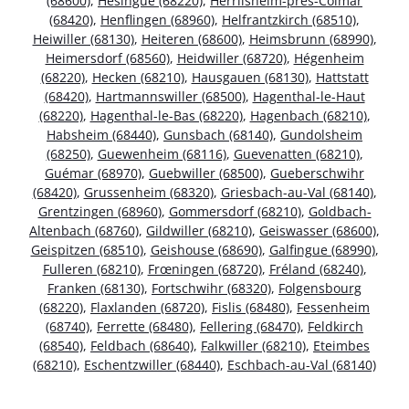
(68600)
,
Hésingue (68220)
,
Herrlisheim-près-Colmar
(68420)
,
Henflingen (68960)
,
Helfrantzkirch (68510)
,
Heiwiller (68130)
,
Heiteren (68600)
,
Heimsbrunn (68990)
,
Heimersdorf (68560)
,
Heidwiller (68720)
,
Hégenheim
(68220)
,
Hecken (68210)
,
Hausgauen (68130)
,
Hattstatt
(68420)
,
Hartmannswiller (68500)
,
Hagenthal-le-Haut
(68220)
,
Hagenthal-le-Bas (68220)
,
Hagenbach (68210)
,
Habsheim (68440)
,
Gunsbach (68140)
,
Gundolsheim
(68250)
,
Guewenheim (68116)
,
Guevenatten (68210)
,
Guémar (68970)
,
Guebwiller (68500)
,
Gueberschwihr
(68420)
,
Grussenheim (68320)
,
Griesbach-au-Val (68140)
,
Grentzingen (68960)
,
Gommersdorf (68210)
,
Goldbach-
Altenbach (68760)
,
Gildwiller (68210)
,
Geiswasser (68600)
,
Geispitzen (68510)
,
Geishouse (68690)
,
Galfingue (68990)
,
Fulleren (68210)
,
Frœningen (68720)
,
Fréland (68240)
,
Franken (68130)
,
Fortschwihr (68320)
,
Folgensbourg
(68220)
,
Flaxlanden (68720)
,
Fislis (68480)
,
Fessenheim
(68740)
,
Ferrette (68480)
,
Fellering (68470)
,
Feldkirch
(68540)
,
Feldbach (68640)
,
Falkwiller (68210)
,
Eteimbes
(68210)
,
Eschentzwiller (68440)
,
Eschbach-au-Val (68140)