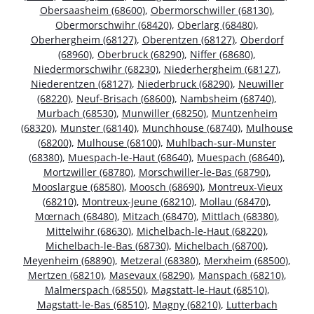
Obersaasheim (68600)
,
Obermorschwiller (68130)
,
Obermorschwihr (68420)
,
Oberlarg (68480)
,
Oberhergheim (68127)
,
Oberentzen (68127)
,
Oberdorf
(68960)
,
Oberbruck (68290)
,
Niffer (68680)
,
Niedermorschwihr (68230)
,
Niederhergheim (68127)
,
Niederentzen (68127)
,
Niederbruck (68290)
,
Neuwiller
(68220)
,
Neuf-Brisach (68600)
,
Nambsheim (68740)
,
Murbach (68530)
,
Munwiller (68250)
,
Muntzenheim
(68320)
,
Munster (68140)
,
Munchhouse (68740)
,
Mulhouse
(68200)
,
Mulhouse (68100)
,
Muhlbach-sur-Munster
(68380)
,
Muespach-le-Haut (68640)
,
Muespach (68640)
,
Mortzwiller (68780)
,
Morschwiller-le-Bas (68790)
,
Mooslargue (68580)
,
Moosch (68690)
,
Montreux-Vieux
(68210)
,
Montreux-Jeune (68210)
,
Mollau (68470)
,
Mœrnach (68480)
,
Mitzach (68470)
,
Mittlach (68380)
,
Mittelwihr (68630)
,
Michelbach-le-Haut (68220)
,
Michelbach-le-Bas (68730)
,
Michelbach (68700)
,
Meyenheim (68890)
,
Metzeral (68380)
,
Merxheim (68500)
,
Mertzen (68210)
,
Masevaux (68290)
,
Manspach (68210)
,
Malmerspach (68550)
,
Magstatt-le-Haut (68510)
,
Magstatt-le-Bas (68510)
,
Magny (68210)
,
Lutterbach