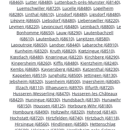
(68460)
,
Lutter (68480)
,
Luttenbach-près-Munster (68140)
,
Luemschwiller (68720)
,
Lucelle (68480)
,
Logelheim
(68280)
,
Linthal (68610)
,
Linsdorf (68480)
,
Ligsdorf (68480)
,
Lièpvre (68660)
,
Liebsdorf (68480)
,
Liebenswiller (68220)
,
Leymen (68220)
,
Levoncourt (68480)
,
Leimbach (68800)
,
Le
Bonhomme (68650)
,
Lauw (68290)
,
Lautenbachzell
(68610)
,
Lautenbach (68610)
,
Largitzen (68580)
,
Lapoutroie (68650)
,
Landser (68440)
,
Labaroche (68910)
,
Kunheim (68320)
,
Kruth (68820)
,
Kœtzingue (68510)
,
Kœstlach (68480)
,
Knœringue (68220)
,
Kirchberg (68290)
,
Kingersheim (68260)
,
Kiffis (68480)
,
Kientzheim (68240)
,
Kembs (68680)
,
Kaysersberg (68240)
,
Katzenthal (68230)
,
Kappelen (68510)
,
Jungholtz (68500)
,
Jettingen (68130)
,
Jebsheim (68320)
,
Issenheim (68500)
,
Ingersheim (68040)
,
Illzach (68110)
,
Illhaeusern (68970)
,
Illfurth (68720)
,
Husseren-Wesserling (68470)
,
Husseren-les-Châteaux
(68420)
,
Huningue (68330)
,
Hundsbach (68130)
,
Hunawihr
(68150)
,
Houssen (68125)
,
Horbourg-Wihr (68180)
,
Hombourg (68490)
,
Holtzwihr (68320)
,
Hohrod (68140)
,
Hochstatt (68720)
,
Hirtzfelden (68740)
,
Hirtzbach (68118)
,
Hirsingue (68560)
,
Hindlingen (68580)
,
Hettenschlag