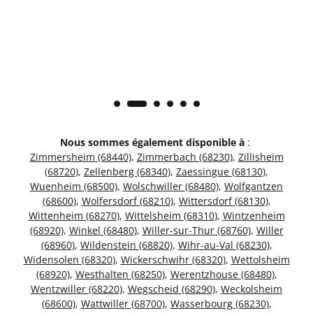
Nous sommes également disponible à
:
Zimmersheim (68440)
,
Zimmerbach (68230)
,
Zillisheim
(68720)
,
Zellenberg (68340)
,
Zaessingue (68130)
,
Wuenheim (68500)
,
Wolschwiller (68480)
,
Wolfgantzen
(68600)
,
Wolfersdorf (68210)
,
Wittersdorf (68130)
,
Wittenheim (68270)
,
Wittelsheim (68310)
,
Wintzenheim
(68920)
,
Winkel (68480)
,
Willer-sur-Thur (68760)
,
Willer
(68960)
,
Wildenstein (68820)
,
Wihr-au-Val (68230)
,
Widensolen (68320)
,
Wickerschwihr (68320)
,
Wettolsheim
(68920)
,
Westhalten (68250)
,
Werentzhouse (68480)
,
Wentzwiller (68220)
,
Wegscheid (68290)
,
Weckolsheim
(68600)
,
Wattwiller (68700)
,
Wasserbourg (68230)
,