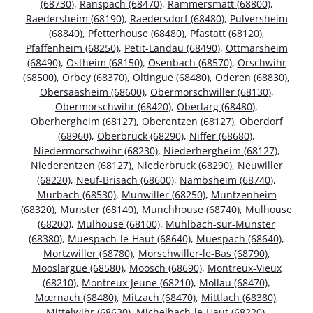
(68730)
,
Ranspach (68470)
,
Rammersmatt (68800)
,
Raedersheim (68190)
,
Raedersdorf (68480)
,
Pulversheim
(68840)
,
Pfetterhouse (68480)
,
Pfastatt (68120)
,
Pfaffenheim (68250)
,
Petit-Landau (68490)
,
Ottmarsheim
(68490)
,
Ostheim (68150)
,
Osenbach (68570)
,
Orschwihr
(68500)
,
Orbey (68370)
,
Oltingue (68480)
,
Oderen (68830)
,
Obersaasheim (68600)
,
Obermorschwiller (68130)
,
Obermorschwihr (68420)
,
Oberlarg (68480)
,
Oberhergheim (68127)
,
Oberentzen (68127)
,
Oberdorf
(68960)
,
Oberbruck (68290)
,
Niffer (68680)
,
Niedermorschwihr (68230)
,
Niederhergheim (68127)
,
Niederentzen (68127)
,
Niederbruck (68290)
,
Neuwiller
(68220)
,
Neuf-Brisach (68600)
,
Nambsheim (68740)
,
Murbach (68530)
,
Munwiller (68250)
,
Muntzenheim
(68320)
,
Munster (68140)
,
Munchhouse (68740)
,
Mulhouse
(68200)
,
Mulhouse (68100)
,
Muhlbach-sur-Munster
(68380)
,
Muespach-le-Haut (68640)
,
Muespach (68640)
,
Mortzwiller (68780)
,
Morschwiller-le-Bas (68790)
,
Mooslargue (68580)
,
Moosch (68690)
,
Montreux-Vieux
(68210)
,
Montreux-Jeune (68210)
,
Mollau (68470)
,
Mœrnach (68480)
,
Mitzach (68470)
,
Mittlach (68380)
,
Mittelwihr (68630)
,
Michelbach-le-Haut (68220)
,