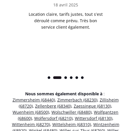
18 avril 2025
 de
Location claire, tarifs justes, tout s’est
Se
t
déroulé comme prévu. Très bon
pile
service client également.
Nous sommes également disponible à
:
Zimmersheim (68440)
,
Zimmerbach (68230)
,
Zillisheim
(68720)
,
Zellenberg (68340)
,
Zaessingue (68130)
,
Wuenheim (68500)
,
Wolschwiller (68480)
,
Wolfgantzen
(68600)
,
Wolfersdorf (68210)
,
Wittersdorf (68130)
,
Wittenheim (68270)
,
Wittelsheim (68310)
,
Wintzenheim
(68920)
,
Winkel (68480)
,
Willer-sur-Thur (68760)
,
Willer