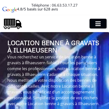
Téléphone :
06.63.53.17.27
4.8/5 basés sur 628 avis
LOCATION BENNE À GRAVATS
À ILLHAEUSERN
Vous recherchez un service de Location benne à
gravats à Illhaeusern fiable ? Pour les particuliers
comme les professionnels, notre Location benne à
gravats à Illhaeusern s’adapte à chaque situation.
Nous mettons à votre disposition des bennes de
différentes tailles. Avec notre Location benne à
gravats, vous bénéficiez d’un accompagnement
personnalisé. Simplifiez la gestion de vos déchets
avec notre Location benne à gravats à Illhaeusern.