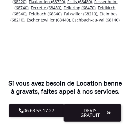
(68220)
,
Flaxlanden (68720)
,
Fislis (68480)
,
Fessenheim
(68740)
,
Ferrette (68480)
,
Fellering (68470)
,
Feldkirch
(68540)
,
Feldbach (68640)
,
Falkwiller (68210)
,
Eteimbes
(68210)
,
Eschentzwiller (68440)
,
Eschbach-au-Val (68140)
Si vous avez besoin de Location benne
à gravats, faites appel à nos services.
06.63.53.17.27
DEVIS
GRATUIT