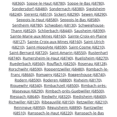
(68360)
,
Soppe-le-Haut (68780)
,
Soppe-le-Bas (68780)
,
Sondersdorf (68480)
,
Sondernach (68380)
,
Sigolsheim
(68240)
,
Sierentz (68510)
,
Sickert (68290)
,
Sewen (68290)
,
Seppois-le-Haut (68580)
,
Seppois-le-Bas (68580)
,
Sentheim (68780)
,
Schwoben (68130)
,
Schweighouse-
Thann (68520)
,
Schlierbach (68440)
,
Sausheim (68390)
,
Sainte-Marie-aux-Mines (68160)
,
Sainte-Croix-en-Plaine
(68127)
,
Sainte-Croix-aux-Mines (68160)
,
Saint-Ulrich
(68210)
,
Saint-Hippolyte (68590)
,
Saint-Cosme (68210)
,
Saint-Bernard (68720)
,
Saint-Amarin (68550)
,
Rustenhart
(68740)
,
Rumersheim-le-Haut (68740)
,
Ruelisheim (68270)
,
Ruederbach (68560)
,
Rouffach (68250)
,
Rosenau (68128)
,
Rorschwihr (68590)
,
Roppentzwiller (68480)
,
Rombach-le-
Franc (68660)
,
Romagny (68210)
,
Roggenhouse (68740)
,
Rodern (68590)
,
Roderen (68800)
,
Rixheim (68170)
,
Riquewihr (68340)
,
Rimbachzell (68500)
,
Rimbach-près-
Masevaux (68290)
,
Rimbach-près-Guebwiller (68500)
,
Riespach (68640)
,
Riedwihr (68320)
,
Riedisheim (68400)
,
Richwiller (68120)
,
Ribeauvillé (68150)
,
Retzwiller (68210)
,
Reiningue (68950)
,
Réguisheim (68890)
,
Rantzwiller
(68510)
,
Ranspach-le-Haut (68220)
,
Ranspach-le-Bas