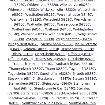
(68960)
,
Wildenstein (68820)
,
Wihr-au-Val (68230)
,
Widensolen (68320)
,
Wickerschwihr (68320)
,
Wettolsheim
(68920)
,
Westhalten (68250)
,
Werentzhouse (68480)
,
Wentzwiller (68220)
,
Wegscheid (68290)
,
Weckolsheim
(68600)
,
Wattwiller (68700)
,
Wasserbourg (68230)
,
Waltenheim (68510)
,
Walheim (68130)
,
Waldighofen
(68640)
,
Walbach (68230)
,
Wahlbach (68130)
,
Volgelsheim
(68600)
,
Vogelgrun (68600)
,
Vœgtlinshoffen (68420)
,
Village-Neuf (68128)
,
Vieux-Thann (68800)
,
Vieux-Ferrette
(68480)
,
Valdieu-Lutran (68210)
,
Urschenheim (68320)
,
Urbès (68121)
,
Ungersheim (68190)
,
Uffholtz (68700)
,
Uffheim (68510)
,
Ueberstrass (68580)
,
Turckheim (68230)
,
Traubach-le-Haut (68210)
,
Traubach-le-Bas (68210)
,
Thannenkirch (68590)
,
Thann (68800)
,
Tagsdorf (68130)
,
Tagolsheim (68720)
,
Sundhoffen (68280)
,
Strueth (68580)
,
Stosswihr (68140)
,
Storckensohn (68470)
,
Stetten (68510)
,
Sternenberg (68780)
,
Steinsoultz (68640)
,
Steinbrunn-le-
Haut (68440)
,
Steinbrunn-le-Bas (68440)
,
Steinbach
(68700)
,
Staffelfelden (68850)
,
Spechbach-le-Haut (68720)
,
Spechbach-le-Bas (68720)
,
Soultzmatt (68570)
,
Soultzeren
(68140)
,
Soultzbach-les-Bains (68230)
,
Soultz-Haut-Rhin