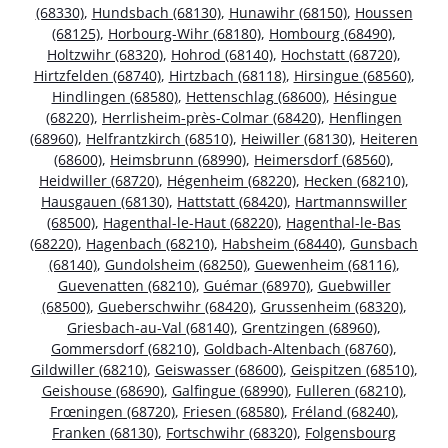
(68330)
,
Hundsbach (68130)
,
Hunawihr (68150)
,
Houssen
(68125)
,
Horbourg-Wihr (68180)
,
Hombourg (68490)
,
Holtzwihr (68320)
,
Hohrod (68140)
,
Hochstatt (68720)
,
Hirtzfelden (68740)
,
Hirtzbach (68118)
,
Hirsingue (68560)
,
Hindlingen (68580)
,
Hettenschlag (68600)
,
Hésingue
(68220)
,
Herrlisheim-près-Colmar (68420)
,
Henflingen
(68960)
,
Helfrantzkirch (68510)
,
Heiwiller (68130)
,
Heiteren
(68600)
,
Heimsbrunn (68990)
,
Heimersdorf (68560)
,
Heidwiller (68720)
,
Hégenheim (68220)
,
Hecken (68210)
,
Hausgauen (68130)
,
Hattstatt (68420)
,
Hartmannswiller
(68500)
,
Hagenthal-le-Haut (68220)
,
Hagenthal-le-Bas
(68220)
,
Hagenbach (68210)
,
Habsheim (68440)
,
Gunsbach
(68140)
,
Gundolsheim (68250)
,
Guewenheim (68116)
,
Guevenatten (68210)
,
Guémar (68970)
,
Guebwiller
(68500)
,
Gueberschwihr (68420)
,
Grussenheim (68320)
,
Griesbach-au-Val (68140)
,
Grentzingen (68960)
,
Gommersdorf (68210)
,
Goldbach-Altenbach (68760)
,
Gildwiller (68210)
,
Geiswasser (68600)
,
Geispitzen (68510)
,
Geishouse (68690)
,
Galfingue (68990)
,
Fulleren (68210)
,
Frœningen (68720)
,
Friesen (68580)
,
Fréland (68240)
,
Franken (68130)
,
Fortschwihr (68320)
,
Folgensbourg