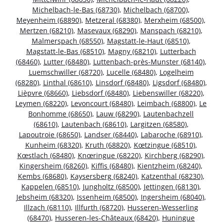
Michelbach-le-Bas (68730)
,
Michelbach (68700)
,
Meyenheim (68890)
,
Metzeral (68380)
,
Merxheim (68500)
,
Mertzen (68210)
,
Masevaux (68290)
,
Manspach (68210)
,
Malmerspach (68550)
,
Magstatt-le-Haut (68510)
,
Magstatt-le-Bas (68510)
,
Magny (68210)
,
Lutterbach
(68460)
,
Lutter (68480)
,
Luttenbach-près-Munster (68140)
,
Luemschwiller (68720)
,
Lucelle (68480)
,
Logelheim
(68280)
,
Linthal (68610)
,
Linsdorf (68480)
,
Ligsdorf (68480)
,
Lièpvre (68660)
,
Liebsdorf (68480)
,
Liebenswiller (68220)
,
Leymen (68220)
,
Levoncourt (68480)
,
Leimbach (68800)
,
Le
Bonhomme (68650)
,
Lauw (68290)
,
Lautenbachzell
(68610)
,
Lautenbach (68610)
,
Largitzen (68580)
,
Lapoutroie (68650)
,
Landser (68440)
,
Labaroche (68910)
,
Kunheim (68320)
,
Kruth (68820)
,
Kœtzingue (68510)
,
Kœstlach (68480)
,
Knœringue (68220)
,
Kirchberg (68290)
,
Kingersheim (68260)
,
Kiffis (68480)
,
Kientzheim (68240)
,
Kembs (68680)
,
Kaysersberg (68240)
,
Katzenthal (68230)
,
Kappelen (68510)
,
Jungholtz (68500)
,
Jettingen (68130)
,
Jebsheim (68320)
,
Issenheim (68500)
,
Ingersheim (68040)
,
Illzach (68110)
,
Illfurth (68720)
,
Husseren-Wesserling
(68470)
,
Husseren-les-Châteaux (68420)
,
Huningue