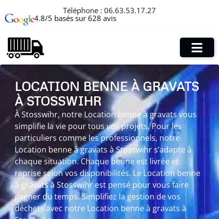
Téléphone :
06.63.53.17.27
4.8/5 basés sur 628 avis
LOCATION BENNE À GRAVATS
À STOSSWIHR
À Stosswihr, notre Location benne à gravats vous
simplifie la vie pour tous vos projets. Pour les
particuliers comme les professionnels, notre
Location benne à gravats à Stosswihr s’adapte à
chaque situation. Chaque benne est livrée et
reprise selon vos disponibilités. Le Location benne
à gravats à Stosswihr est pensé pour vous faire
gagner du temps. Simplifiez la gestion de vos
déchets avec notre Location benne à gravats à