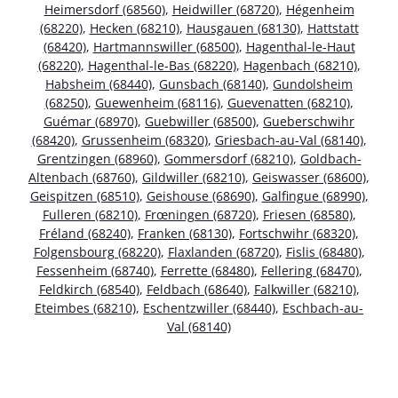
Heimersdorf (68560)
,
Heidwiller (68720)
,
Hégenheim
(68220)
,
Hecken (68210)
,
Hausgauen (68130)
,
Hattstatt
(68420)
,
Hartmannswiller (68500)
,
Hagenthal-le-Haut
(68220)
,
Hagenthal-le-Bas (68220)
,
Hagenbach (68210)
,
Habsheim (68440)
,
Gunsbach (68140)
,
Gundolsheim
(68250)
,
Guewenheim (68116)
,
Guevenatten (68210)
,
Guémar (68970)
,
Guebwiller (68500)
,
Gueberschwihr
(68420)
,
Grussenheim (68320)
,
Griesbach-au-Val (68140)
,
Grentzingen (68960)
,
Gommersdorf (68210)
,
Goldbach-
Altenbach (68760)
,
Gildwiller (68210)
,
Geiswasser (68600)
,
Geispitzen (68510)
,
Geishouse (68690)
,
Galfingue (68990)
,
Fulleren (68210)
,
Frœningen (68720)
,
Friesen (68580)
,
Fréland (68240)
,
Franken (68130)
,
Fortschwihr (68320)
,
Folgensbourg (68220)
,
Flaxlanden (68720)
,
Fislis (68480)
,
Fessenheim (68740)
,
Ferrette (68480)
,
Fellering (68470)
,
Feldkirch (68540)
,
Feldbach (68640)
,
Falkwiller (68210)
,
Eteimbes (68210)
,
Eschentzwiller (68440)
,
Eschbach-au-
Val (68140)