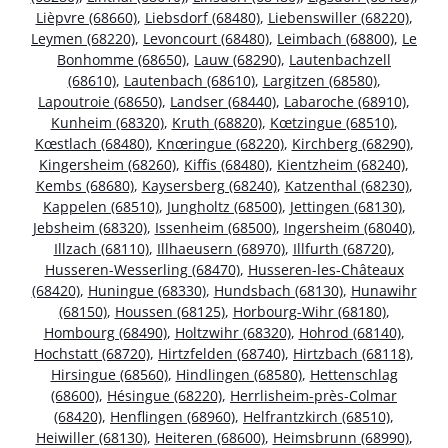
Lièpvre (68660)
,
Liebsdorf (68480)
,
Liebenswiller (68220)
,
Leymen (68220)
,
Levoncourt (68480)
,
Leimbach (68800)
,
Le
Bonhomme (68650)
,
Lauw (68290)
,
Lautenbachzell
(68610)
,
Lautenbach (68610)
,
Largitzen (68580)
,
Lapoutroie (68650)
,
Landser (68440)
,
Labaroche (68910)
,
Kunheim (68320)
,
Kruth (68820)
,
Kœtzingue (68510)
,
Kœstlach (68480)
,
Knœringue (68220)
,
Kirchberg (68290)
,
Kingersheim (68260)
,
Kiffis (68480)
,
Kientzheim (68240)
,
Kembs (68680)
,
Kaysersberg (68240)
,
Katzenthal (68230)
,
Kappelen (68510)
,
Jungholtz (68500)
,
Jettingen (68130)
,
Jebsheim (68320)
,
Issenheim (68500)
,
Ingersheim (68040)
,
Illzach (68110)
,
Illhaeusern (68970)
,
Illfurth (68720)
,
Husseren-Wesserling (68470)
,
Husseren-les-Châteaux
(68420)
,
Huningue (68330)
,
Hundsbach (68130)
,
Hunawihr
(68150)
,
Houssen (68125)
,
Horbourg-Wihr (68180)
,
Hombourg (68490)
,
Holtzwihr (68320)
,
Hohrod (68140)
,
Hochstatt (68720)
,
Hirtzfelden (68740)
,
Hirtzbach (68118)
,
Hirsingue (68560)
,
Hindlingen (68580)
,
Hettenschlag
(68600)
,
Hésingue (68220)
,
Herrlisheim-près-Colmar
(68420)
,
Henflingen (68960)
,
Helfrantzkirch (68510)
,
Heiwiller (68130)
,
Heiteren (68600)
,
Heimsbrunn (68990)
,