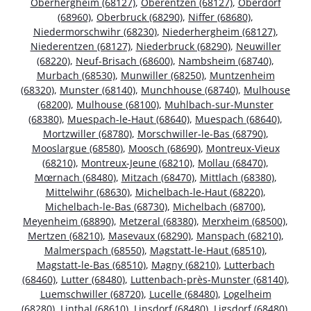
Oberhergheim (68127)
,
Oberentzen (68127)
,
Oberdorf
(68960)
,
Oberbruck (68290)
,
Niffer (68680)
,
Niedermorschwihr (68230)
,
Niederhergheim (68127)
,
Niederentzen (68127)
,
Niederbruck (68290)
,
Neuwiller
(68220)
,
Neuf-Brisach (68600)
,
Nambsheim (68740)
,
Murbach (68530)
,
Munwiller (68250)
,
Muntzenheim
(68320)
,
Munster (68140)
,
Munchhouse (68740)
,
Mulhouse
(68200)
,
Mulhouse (68100)
,
Muhlbach-sur-Munster
(68380)
,
Muespach-le-Haut (68640)
,
Muespach (68640)
,
Mortzwiller (68780)
,
Morschwiller-le-Bas (68790)
,
Mooslargue (68580)
,
Moosch (68690)
,
Montreux-Vieux
(68210)
,
Montreux-Jeune (68210)
,
Mollau (68470)
,
Mœrnach (68480)
,
Mitzach (68470)
,
Mittlach (68380)
,
Mittelwihr (68630)
,
Michelbach-le-Haut (68220)
,
Michelbach-le-Bas (68730)
,
Michelbach (68700)
,
Meyenheim (68890)
,
Metzeral (68380)
,
Merxheim (68500)
,
Mertzen (68210)
,
Masevaux (68290)
,
Manspach (68210)
,
Malmerspach (68550)
,
Magstatt-le-Haut (68510)
,
Magstatt-le-Bas (68510)
,
Magny (68210)
,
Lutterbach
(68460)
,
Lutter (68480)
,
Luttenbach-près-Munster (68140)
,
Luemschwiller (68720)
,
Lucelle (68480)
,
Logelheim
(68280)
,
Linthal (68610)
,
Linsdorf (68480)
,
Ligsdorf (68480)
,