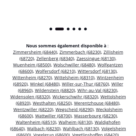
Nous sommes également disponible à
:
Zimmersheim (68440)
,
Zimmerbach (68230)
,
Zillisheim
(68720)
,
Zellenberg (68340)
,
Zaessingue (68130)
,
Wuenheim (68500)
,
Wolschwiller (68480)
,
Wolfgantzen
(68600)
,
Wolfersdorf (68210)
,
Wittersdorf (68130)
,
Wittenheim (68270)
,
Wittelsheim (68310)
,
Wintzenheim
(68920)
,
Winkel (68480)
,
Willer-sur-Thur (68760)
,
Willer
(68960)
,
Wildenstein (68820)
,
Wihr-au-Val (68230)
,
Widensolen (68320)
,
Wickerschwihr (68320)
,
Wettolsheim
(68920)
,
Westhalten (68250)
,
Werentzhouse (68480)
,
Wentzwiller (68220)
,
Wegscheid (68290)
,
Weckolsheim
(68600)
,
Wattwiller (68700)
,
Wasserbourg (68230)
,
Waltenheim (68510)
,
Walheim (68130)
,
Waldighofen
(68640)
,
Walbach (68230)
,
Wahlbach (68130)
,
Volgelsheim
(68600)
,
Vogelgrun (68600)
,
Vœgtlinshoffen (68420)
,