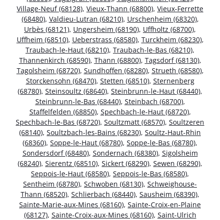
Village-Neuf (68128)
,
Vieux-Thann (68800)
,
Vieux-Ferrette
(68480)
,
Valdieu-Lutran (68210)
,
Urschenheim (68320)
,
Urbès (68121)
,
Ungersheim (68190)
,
Uffholtz (68700)
,
Uffheim (68510)
,
Ueberstrass (68580)
,
Turckheim (68230)
,
Traubach-le-Haut (68210)
,
Traubach-le-Bas (68210)
,
Thannenkirch (68590)
,
Thann (68800)
,
Tagsdorf (68130)
,
Tagolsheim (68720)
,
Sundhoffen (68280)
,
Strueth (68580)
,
Storckensohn (68470)
,
Stetten (68510)
,
Sternenberg
(68780)
,
Steinsoultz (68640)
,
Steinbrunn-le-Haut (68440)
,
Steinbrunn-le-Bas (68440)
,
Steinbach (68700)
,
Staffelfelden (68850)
,
Spechbach-le-Haut (68720)
,
Spechbach-le-Bas (68720)
,
Soultzmatt (68570)
,
Soultzeren
(68140)
,
Soultzbach-les-Bains (68230)
,
Soultz-Haut-Rhin
(68360)
,
Soppe-le-Haut (68780)
,
Soppe-le-Bas (68780)
,
Sondersdorf (68480)
,
Sondernach (68380)
,
Sigolsheim
(68240)
,
Sierentz (68510)
,
Sickert (68290)
,
Sewen (68290)
,
Seppois-le-Haut (68580)
,
Seppois-le-Bas (68580)
,
Sentheim (68780)
,
Schwoben (68130)
,
Schweighouse-
Thann (68520)
,
Schlierbach (68440)
,
Sausheim (68390)
,
Sainte-Marie-aux-Mines (68160)
,
Sainte-Croix-en-Plaine
(68127)
,
Sainte-Croix-aux-Mines (68160)
,
Saint-Ulrich