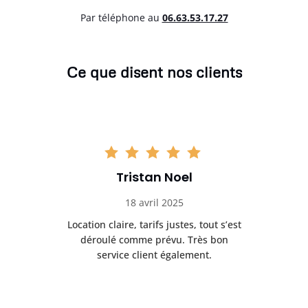
Par téléphone au
06.63.53.17.27
Ce que disent nos clients
Tristan Noel
18 avril 2025
 de
Location claire, tarifs justes, tout s’est
Se
t
déroulé comme prévu. Très bon
pile
service client également.