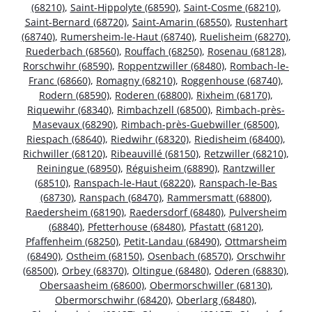
(68210)
,
Saint-Hippolyte (68590)
,
Saint-Cosme (68210)
,
Saint-Bernard (68720)
,
Saint-Amarin (68550)
,
Rustenhart
(68740)
,
Rumersheim-le-Haut (68740)
,
Ruelisheim (68270)
,
Ruederbach (68560)
,
Rouffach (68250)
,
Rosenau (68128)
,
Rorschwihr (68590)
,
Roppentzwiller (68480)
,
Rombach-le-
Franc (68660)
,
Romagny (68210)
,
Roggenhouse (68740)
,
Rodern (68590)
,
Roderen (68800)
,
Rixheim (68170)
,
Riquewihr (68340)
,
Rimbachzell (68500)
,
Rimbach-près-
Masevaux (68290)
,
Rimbach-près-Guebwiller (68500)
,
Riespach (68640)
,
Riedwihr (68320)
,
Riedisheim (68400)
,
Richwiller (68120)
,
Ribeauvillé (68150)
,
Retzwiller (68210)
,
Reiningue (68950)
,
Réguisheim (68890)
,
Rantzwiller
(68510)
,
Ranspach-le-Haut (68220)
,
Ranspach-le-Bas
(68730)
,
Ranspach (68470)
,
Rammersmatt (68800)
,
Raedersheim (68190)
,
Raedersdorf (68480)
,
Pulversheim
(68840)
,
Pfetterhouse (68480)
,
Pfastatt (68120)
,
Pfaffenheim (68250)
,
Petit-Landau (68490)
,
Ottmarsheim
(68490)
,
Ostheim (68150)
,
Osenbach (68570)
,
Orschwihr
(68500)
,
Orbey (68370)
,
Oltingue (68480)
,
Oderen (68830)
,
Obersaasheim (68600)
,
Obermorschwiller (68130)
,
Obermorschwihr (68420)
,
Oberlarg (68480)
,