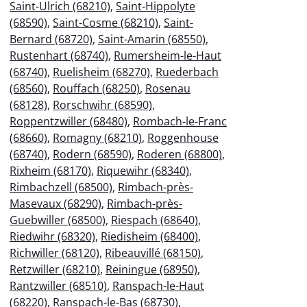
Saint-Ulrich (68210)
,
Saint-Hippolyte
(68590)
,
Saint-Cosme (68210)
,
Saint-
Bernard (68720)
,
Saint-Amarin (68550)
,
Rustenhart (68740)
,
Rumersheim-le-Haut
(68740)
,
Ruelisheim (68270)
,
Ruederbach
(68560)
,
Rouffach (68250)
,
Rosenau
(68128)
,
Rorschwihr (68590)
,
Roppentzwiller (68480)
,
Rombach-le-Franc
(68660)
,
Romagny (68210)
,
Roggenhouse
(68740)
,
Rodern (68590)
,
Roderen (68800)
,
Rixheim (68170)
,
Riquewihr (68340)
,
Rimbachzell (68500)
,
Rimbach-près-
Masevaux (68290)
,
Rimbach-près-
Guebwiller (68500)
,
Riespach (68640)
,
Riedwihr (68320)
,
Riedisheim (68400)
,
Richwiller (68120)
,
Ribeauvillé (68150)
,
Retzwiller (68210)
,
Reiningue (68950)
,
Rantzwiller (68510)
,
Ranspach-le-Haut
(68220)
,
Ranspach-le-Bas (68730)
,