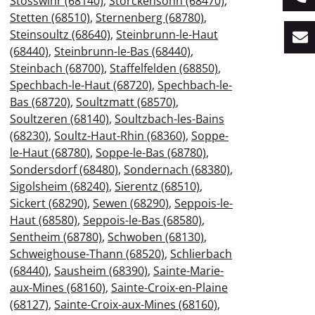
Stosswihr (68140)
,
Storckensohn (68470)
,
Stetten (68510)
,
Sternenberg (68780)
,
Steinsoultz (68640)
,
Steinbrunn-le-Haut
(68440)
,
Steinbrunn-le-Bas (68440)
,
Steinbach (68700)
,
Staffelfelden (68850)
,
Spechbach-le-Haut (68720)
,
Spechbach-le-
Bas (68720)
,
Soultzmatt (68570)
,
Soultzeren (68140)
,
Soultzbach-les-Bains
(68230)
,
Soultz-Haut-Rhin (68360)
,
Soppe-
le-Haut (68780)
,
Soppe-le-Bas (68780)
,
Sondersdorf (68480)
,
Sondernach (68380)
,
Sigolsheim (68240)
,
Sierentz (68510)
,
Sickert (68290)
,
Sewen (68290)
,
Seppois-le-
Haut (68580)
,
Seppois-le-Bas (68580)
,
Sentheim (68780)
,
Schwoben (68130)
,
Schweighouse-Thann (68520)
,
Schlierbach
(68440)
,
Sausheim (68390)
,
Sainte-Marie-
aux-Mines (68160)
,
Sainte-Croix-en-Plaine
(68127)
,
Sainte-Croix-aux-Mines (68160)
,