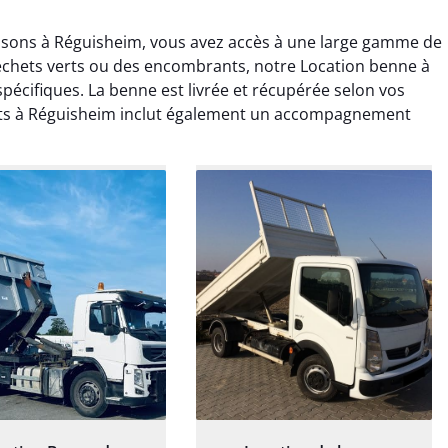
osons à Réguisheim, vous avez accès à une large gamme de
déchets verts ou des encombrants, notre Location benne à
pécifiques. La benne est livrée et récupérée selon vos
vats à Réguisheim inclut également un accompagnement
rélie Bonnet
Elisa Barreau
21 juin 2024
6 avril 2025
ice de terrassement
Parfait pour évacuer les
rdin à Var était
gravats de mon chantier.
ionnel. L'équipe a
Service rapide et efficace. Je
é de manière efficace
recommande sans
essionnelle, laissant
hésitation.
ardin impeccable et
our notre nouveau
et d'aménagement
paysager.