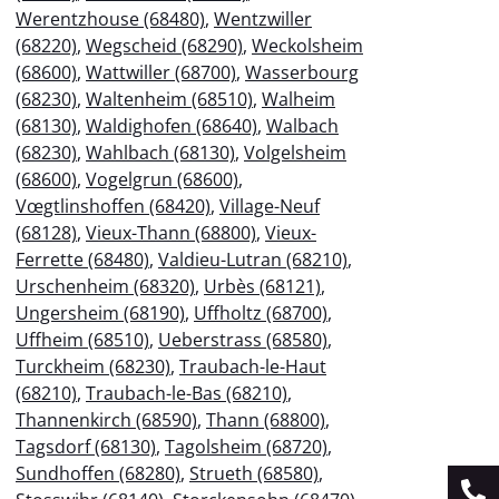
Werentzhouse (68480)
,
Wentzwiller
(68220)
,
Wegscheid (68290)
,
Weckolsheim
(68600)
,
Wattwiller (68700)
,
Wasserbourg
(68230)
,
Waltenheim (68510)
,
Walheim
(68130)
,
Waldighofen (68640)
,
Walbach
(68230)
,
Wahlbach (68130)
,
Volgelsheim
(68600)
,
Vogelgrun (68600)
,
Vœgtlinshoffen (68420)
,
Village-Neuf
(68128)
,
Vieux-Thann (68800)
,
Vieux-
Ferrette (68480)
,
Valdieu-Lutran (68210)
,
Urschenheim (68320)
,
Urbès (68121)
,
Ungersheim (68190)
,
Uffholtz (68700)
,
Uffheim (68510)
,
Ueberstrass (68580)
,
Turckheim (68230)
,
Traubach-le-Haut
(68210)
,
Traubach-le-Bas (68210)
,
Thannenkirch (68590)
,
Thann (68800)
,
Tagsdorf (68130)
,
Tagolsheim (68720)
,
Sundhoffen (68280)
,
Strueth (68580)
,