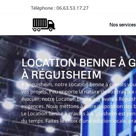
Téléphone :
06.63.53.17.27
Nos services
LOCATION BENNE À 
À RÉGUISHEIM
À Réguisheim, notre Location benne à gravats vous 
vos projets. Peu importe la nature de vos travaux 
évacuer, notre Location benne à gravats à Réguis
exigences. Nous mettons à votre disposition des be
Le Location benne à gravats à Réguisheim est pen
du temps. Faites le choix d’une solution locale, p