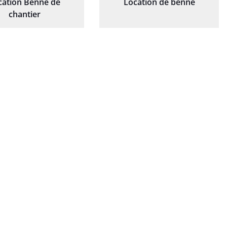
cation Benne de
Location de benne
chantier