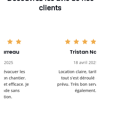
clients
Tristan Noel
Chlo
18 avril 2025
30 
Location claire, tarifs justes,
Service au
tout s’est déroulé comme
été livrée p
prévu. Très bon service client
retrait s’e
également.
l’a