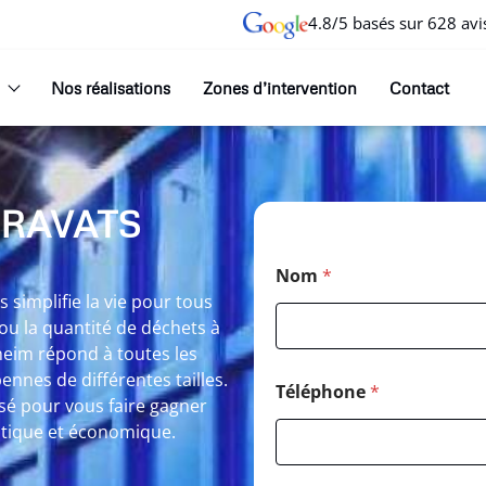
4.8/5 basés sur 628 avi
Nos réalisations
Zones d’intervention
Contact
GRAVATS
Nom
*
simplifie la vie pour tous
ou la quantité de déchets à
heim répond à toutes les
nnes de différentes tailles.
Téléphone
*
sé pour vous faire gagner
ratique et économique.