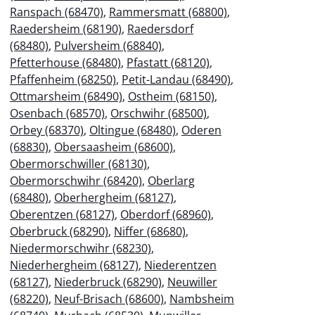
Ranspach (68470)
,
Rammersmatt (68800)
,
Raedersheim (68190)
,
Raedersdorf
(68480)
,
Pulversheim (68840)
,
Pfetterhouse (68480)
,
Pfastatt (68120)
,
Pfaffenheim (68250)
,
Petit-Landau (68490)
,
Ottmarsheim (68490)
,
Ostheim (68150)
,
Osenbach (68570)
,
Orschwihr (68500)
,
Orbey (68370)
,
Oltingue (68480)
,
Oderen
(68830)
,
Obersaasheim (68600)
,
Obermorschwiller (68130)
,
Obermorschwihr (68420)
,
Oberlarg
(68480)
,
Oberhergheim (68127)
,
Oberentzen (68127)
,
Oberdorf (68960)
,
Oberbruck (68290)
,
Niffer (68680)
,
Niedermorschwihr (68230)
,
Niederhergheim (68127)
,
Niederentzen
(68127)
,
Niederbruck (68290)
,
Neuwiller
(68220)
,
Neuf-Brisach (68600)
,
Nambsheim