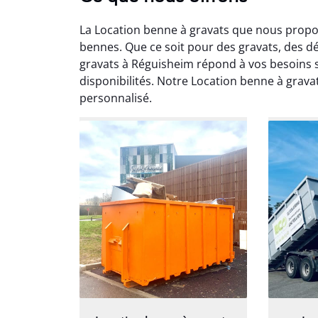
La Location benne à gravats que nous prop
bennes. Que ce soit pour des gravats, des 
gravats à Réguisheim répond à vos besoins s
disponibilités. Notre Location benne à gra
personnalisé.
Au
Le serv
ja
except
travaill
et prof
notre j
prêt p
proj