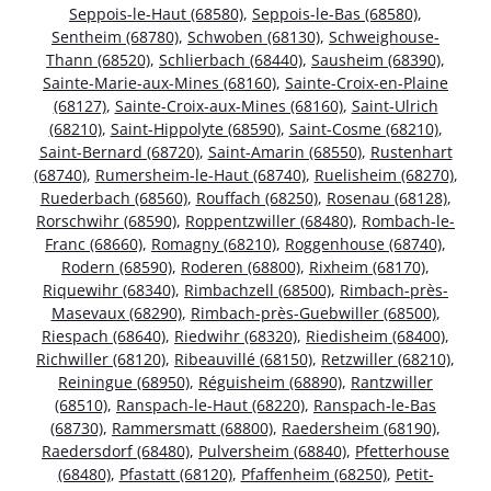
Seppois-le-Haut (68580)
,
Seppois-le-Bas (68580)
,
Sentheim (68780)
,
Schwoben (68130)
,
Schweighouse-
Thann (68520)
,
Schlierbach (68440)
,
Sausheim (68390)
,
Sainte-Marie-aux-Mines (68160)
,
Sainte-Croix-en-Plaine
(68127)
,
Sainte-Croix-aux-Mines (68160)
,
Saint-Ulrich
(68210)
,
Saint-Hippolyte (68590)
,
Saint-Cosme (68210)
,
Saint-Bernard (68720)
,
Saint-Amarin (68550)
,
Rustenhart
(68740)
,
Rumersheim-le-Haut (68740)
,
Ruelisheim (68270)
,
Ruederbach (68560)
,
Rouffach (68250)
,
Rosenau (68128)
,
Rorschwihr (68590)
,
Roppentzwiller (68480)
,
Rombach-le-
Franc (68660)
,
Romagny (68210)
,
Roggenhouse (68740)
,
Rodern (68590)
,
Roderen (68800)
,
Rixheim (68170)
,
Riquewihr (68340)
,
Rimbachzell (68500)
,
Rimbach-près-
Masevaux (68290)
,
Rimbach-près-Guebwiller (68500)
,
Riespach (68640)
,
Riedwihr (68320)
,
Riedisheim (68400)
,
Richwiller (68120)
,
Ribeauvillé (68150)
,
Retzwiller (68210)
,
Reiningue (68950)
,
Réguisheim (68890)
,
Rantzwiller
(68510)
,
Ranspach-le-Haut (68220)
,
Ranspach-le-Bas
(68730)
,
Rammersmatt (68800)
,
Raedersheim (68190)
,
Raedersdorf (68480)
,
Pulversheim (68840)
,
Pfetterhouse
(68480)
,
Pfastatt (68120)
,
Pfaffenheim (68250)
,
Petit-