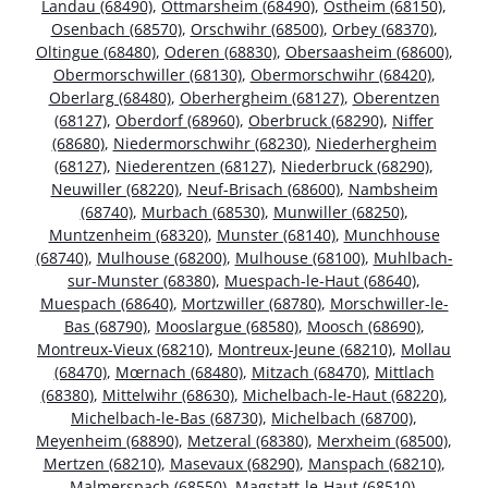
Landau (68490)
,
Ottmarsheim (68490)
,
Ostheim (68150)
,
Osenbach (68570)
,
Orschwihr (68500)
,
Orbey (68370)
,
Oltingue (68480)
,
Oderen (68830)
,
Obersaasheim (68600)
,
Obermorschwiller (68130)
,
Obermorschwihr (68420)
,
Oberlarg (68480)
,
Oberhergheim (68127)
,
Oberentzen
(68127)
,
Oberdorf (68960)
,
Oberbruck (68290)
,
Niffer
(68680)
,
Niedermorschwihr (68230)
,
Niederhergheim
(68127)
,
Niederentzen (68127)
,
Niederbruck (68290)
,
Neuwiller (68220)
,
Neuf-Brisach (68600)
,
Nambsheim
(68740)
,
Murbach (68530)
,
Munwiller (68250)
,
Muntzenheim (68320)
,
Munster (68140)
,
Munchhouse
(68740)
,
Mulhouse (68200)
,
Mulhouse (68100)
,
Muhlbach-
sur-Munster (68380)
,
Muespach-le-Haut (68640)
,
Muespach (68640)
,
Mortzwiller (68780)
,
Morschwiller-le-
Bas (68790)
,
Mooslargue (68580)
,
Moosch (68690)
,
Montreux-Vieux (68210)
,
Montreux-Jeune (68210)
,
Mollau
(68470)
,
Mœrnach (68480)
,
Mitzach (68470)
,
Mittlach
(68380)
,
Mittelwihr (68630)
,
Michelbach-le-Haut (68220)
,
Michelbach-le-Bas (68730)
,
Michelbach (68700)
,
Meyenheim (68890)
,
Metzeral (68380)
,
Merxheim (68500)
,
Mertzen (68210)
,
Masevaux (68290)
,
Manspach (68210)
,
Malmerspach (68550)
,
Magstatt-le-Haut (68510)
,