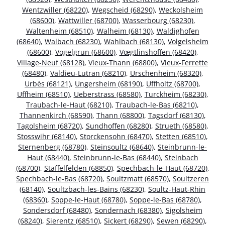
Wentzwiller (68220)
,
Wegscheid (68290)
,
Weckolsheim
(68600)
,
Wattwiller (68700)
,
Wasserbourg (68230)
,
Waltenheim (68510)
,
Walheim (68130)
,
Waldighofen
(68640)
,
Walbach (68230)
,
Wahlbach (68130)
,
Volgelsheim
(68600)
,
Vogelgrun (68600)
,
Vœgtlinshoffen (68420)
,
Village-Neuf (68128)
,
Vieux-Thann (68800)
,
Vieux-Ferrette
(68480)
,
Valdieu-Lutran (68210)
,
Urschenheim (68320)
,
Urbès (68121)
,
Ungersheim (68190)
,
Uffholtz (68700)
,
Uffheim (68510)
,
Ueberstrass (68580)
,
Turckheim (68230)
,
Traubach-le-Haut (68210)
,
Traubach-le-Bas (68210)
,
Thannenkirch (68590)
,
Thann (68800)
,
Tagsdorf (68130)
,
Tagolsheim (68720)
,
Sundhoffen (68280)
,
Strueth (68580)
,
Stosswihr (68140)
,
Storckensohn (68470)
,
Stetten (68510)
,
Sternenberg (68780)
,
Steinsoultz (68640)
,
Steinbrunn-le-
Haut (68440)
,
Steinbrunn-le-Bas (68440)
,
Steinbach
(68700)
,
Staffelfelden (68850)
,
Spechbach-le-Haut (68720)
,
Spechbach-le-Bas (68720)
,
Soultzmatt (68570)
,
Soultzeren
(68140)
,
Soultzbach-les-Bains (68230)
,
Soultz-Haut-Rhin
(68360)
,
Soppe-le-Haut (68780)
,
Soppe-le-Bas (68780)
,
Sondersdorf (68480)
,
Sondernach (68380)
,
Sigolsheim
(68240)
,
Sierentz (68510)
,
Sickert (68290)
,
Sewen (68290)
,