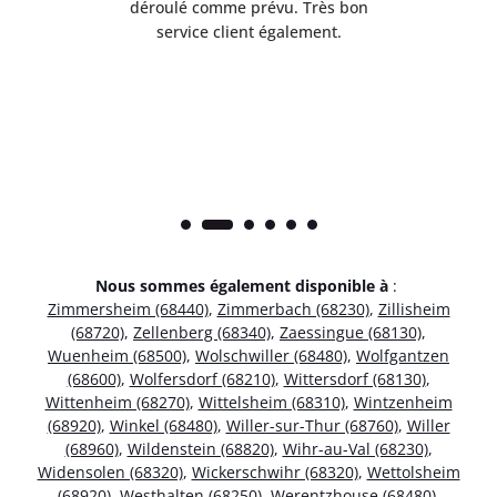
t
déroulé comme prévu. Très bon
pile
service client également.
Nous sommes également disponible à
:
Zimmersheim (68440)
,
Zimmerbach (68230)
,
Zillisheim
(68720)
,
Zellenberg (68340)
,
Zaessingue (68130)
,
Wuenheim (68500)
,
Wolschwiller (68480)
,
Wolfgantzen
(68600)
,
Wolfersdorf (68210)
,
Wittersdorf (68130)
,
Wittenheim (68270)
,
Wittelsheim (68310)
,
Wintzenheim
(68920)
,
Winkel (68480)
,
Willer-sur-Thur (68760)
,
Willer
(68960)
,
Wildenstein (68820)
,
Wihr-au-Val (68230)
,
Widensolen (68320)
,
Wickerschwihr (68320)
,
Wettolsheim
(68920)
,
Westhalten (68250)
,
Werentzhouse (68480)
,