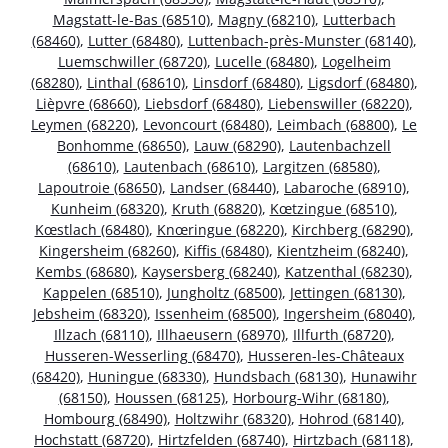
Magstatt-le-Bas (68510)
,
Magny (68210)
,
Lutterbach
(68460)
,
Lutter (68480)
,
Luttenbach-près-Munster (68140)
,
Luemschwiller (68720)
,
Lucelle (68480)
,
Logelheim
(68280)
,
Linthal (68610)
,
Linsdorf (68480)
,
Ligsdorf (68480)
,
Lièpvre (68660)
,
Liebsdorf (68480)
,
Liebenswiller (68220)
,
Leymen (68220)
,
Levoncourt (68480)
,
Leimbach (68800)
,
Le
Bonhomme (68650)
,
Lauw (68290)
,
Lautenbachzell
(68610)
,
Lautenbach (68610)
,
Largitzen (68580)
,
Lapoutroie (68650)
,
Landser (68440)
,
Labaroche (68910)
,
Kunheim (68320)
,
Kruth (68820)
,
Kœtzingue (68510)
,
Kœstlach (68480)
,
Knœringue (68220)
,
Kirchberg (68290)
,
Kingersheim (68260)
,
Kiffis (68480)
,
Kientzheim (68240)
,
Kembs (68680)
,
Kaysersberg (68240)
,
Katzenthal (68230)
,
Kappelen (68510)
,
Jungholtz (68500)
,
Jettingen (68130)
,
Jebsheim (68320)
,
Issenheim (68500)
,
Ingersheim (68040)
,
Illzach (68110)
,
Illhaeusern (68970)
,
Illfurth (68720)
,
Husseren-Wesserling (68470)
,
Husseren-les-Châteaux
(68420)
,
Huningue (68330)
,
Hundsbach (68130)
,
Hunawihr
(68150)
,
Houssen (68125)
,
Horbourg-Wihr (68180)
,
Hombourg (68490)
,
Holtzwihr (68320)
,
Hohrod (68140)
,
Hochstatt (68720)
,
Hirtzfelden (68740)
,
Hirtzbach (68118)
,