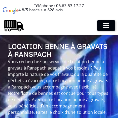
Téléphone :
06.63.53.17.27
4.8/5 basés sur 628 avis
LOCATION BENNE À GRAVATS
À RANSPACH
Vous recherchez un service de Location benne à
gravats à Ranspach adapté à vos besoins ? Peu
importe la nature de vos travaux ou la quantité de
déchets à évacuer, notre Location benne à gravats
à Ranspach vous accompagne avec flexibilité.
Notre flotte de bennes est conçue pour tous types
de déchets. Avec notre Location benne à gravats,
vous bénéficiez d’un accompagnement
personnalisé. Faites le choix d’une solution locale,