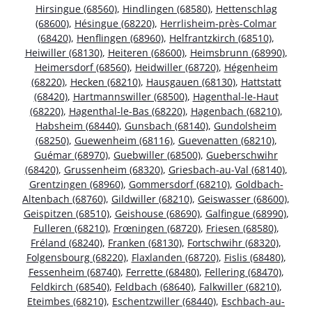
Hirsingue (68560)
,
Hindlingen (68580)
,
Hettenschlag
(68600)
,
Hésingue (68220)
,
Herrlisheim-près-Colmar
(68420)
,
Henflingen (68960)
,
Helfrantzkirch (68510)
,
Heiwiller (68130)
,
Heiteren (68600)
,
Heimsbrunn (68990)
,
Heimersdorf (68560)
,
Heidwiller (68720)
,
Hégenheim
(68220)
,
Hecken (68210)
,
Hausgauen (68130)
,
Hattstatt
(68420)
,
Hartmannswiller (68500)
,
Hagenthal-le-Haut
(68220)
,
Hagenthal-le-Bas (68220)
,
Hagenbach (68210)
,
Habsheim (68440)
,
Gunsbach (68140)
,
Gundolsheim
(68250)
,
Guewenheim (68116)
,
Guevenatten (68210)
,
Guémar (68970)
,
Guebwiller (68500)
,
Gueberschwihr
(68420)
,
Grussenheim (68320)
,
Griesbach-au-Val (68140)
,
Grentzingen (68960)
,
Gommersdorf (68210)
,
Goldbach-
Altenbach (68760)
,
Gildwiller (68210)
,
Geiswasser (68600)
,
Geispitzen (68510)
,
Geishouse (68690)
,
Galfingue (68990)
,
Fulleren (68210)
,
Frœningen (68720)
,
Friesen (68580)
,
Fréland (68240)
,
Franken (68130)
,
Fortschwihr (68320)
,
Folgensbourg (68220)
,
Flaxlanden (68720)
,
Fislis (68480)
,
Fessenheim (68740)
,
Ferrette (68480)
,
Fellering (68470)
,
Feldkirch (68540)
,
Feldbach (68640)
,
Falkwiller (68210)
,
Eteimbes (68210)
,
Eschentzwiller (68440)
,
Eschbach-au-