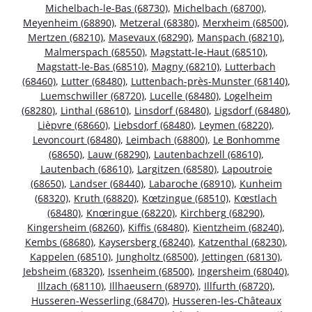
Michelbach-le-Bas (68730)
,
Michelbach (68700)
,
Meyenheim (68890)
,
Metzeral (68380)
,
Merxheim (68500)
,
Mertzen (68210)
,
Masevaux (68290)
,
Manspach (68210)
,
Malmerspach (68550)
,
Magstatt-le-Haut (68510)
,
Magstatt-le-Bas (68510)
,
Magny (68210)
,
Lutterbach
(68460)
,
Lutter (68480)
,
Luttenbach-près-Munster (68140)
,
Luemschwiller (68720)
,
Lucelle (68480)
,
Logelheim
(68280)
,
Linthal (68610)
,
Linsdorf (68480)
,
Ligsdorf (68480)
,
Lièpvre (68660)
,
Liebsdorf (68480)
,
Leymen (68220)
,
Levoncourt (68480)
,
Leimbach (68800)
,
Le Bonhomme
(68650)
,
Lauw (68290)
,
Lautenbachzell (68610)
,
Lautenbach (68610)
,
Largitzen (68580)
,
Lapoutroie
(68650)
,
Landser (68440)
,
Labaroche (68910)
,
Kunheim
(68320)
,
Kruth (68820)
,
Kœtzingue (68510)
,
Kœstlach
(68480)
,
Knœringue (68220)
,
Kirchberg (68290)
,
Kingersheim (68260)
,
Kiffis (68480)
,
Kientzheim (68240)
,
Kembs (68680)
,
Kaysersberg (68240)
,
Katzenthal (68230)
,
Kappelen (68510)
,
Jungholtz (68500)
,
Jettingen (68130)
,
Jebsheim (68320)
,
Issenheim (68500)
,
Ingersheim (68040)
,
Illzach (68110)
,
Illhaeusern (68970)
,
Illfurth (68720)
,
Husseren-Wesserling (68470)
,
Husseren-les-Châteaux