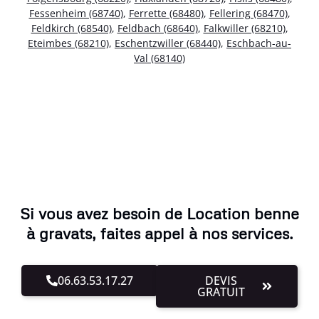
Fessenheim (68740)
,
Ferrette (68480)
,
Fellering (68470)
,
Feldkirch (68540)
,
Feldbach (68640)
,
Falkwiller (68210)
,
Eteimbes (68210)
,
Eschentzwiller (68440)
,
Eschbach-au-
Val (68140)
Si vous avez besoin de Location benne
à gravats, faites appel à nos services.
06.63.53.17.27
DEVIS
GRATUIT