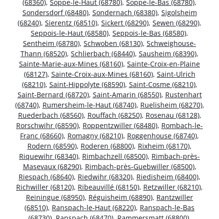
(68360)
,
Soppe-le-Haut (68780)
,
Soppe-le-Bas (68780)
,
Sondersdorf (68480)
,
Sondernach (68380)
,
Sigolsheim
(68240)
,
Sierentz (68510)
,
Sickert (68290)
,
Sewen (68290)
,
Seppois-le-Haut (68580)
,
Seppois-le-Bas (68580)
,
Sentheim (68780)
,
Schwoben (68130)
,
Schweighouse-
Thann (68520)
,
Schlierbach (68440)
,
Sausheim (68390)
,
Sainte-Marie-aux-Mines (68160)
,
Sainte-Croix-en-Plaine
(68127)
,
Sainte-Croix-aux-Mines (68160)
,
Saint-Ulrich
(68210)
,
Saint-Hippolyte (68590)
,
Saint-Cosme (68210)
,
Saint-Bernard (68720)
,
Saint-Amarin (68550)
,
Rustenhart
(68740)
,
Rumersheim-le-Haut (68740)
,
Ruelisheim (68270)
,
Ruederbach (68560)
,
Rouffach (68250)
,
Rosenau (68128)
,
Rorschwihr (68590)
,
Roppentzwiller (68480)
,
Rombach-le-
Franc (68660)
,
Romagny (68210)
,
Roggenhouse (68740)
,
Rodern (68590)
,
Roderen (68800)
,
Rixheim (68170)
,
Riquewihr (68340)
,
Rimbachzell (68500)
,
Rimbach-près-
Masevaux (68290)
,
Rimbach-près-Guebwiller (68500)
,
Riespach (68640)
,
Riedwihr (68320)
,
Riedisheim (68400)
,
Richwiller (68120)
,
Ribeauvillé (68150)
,
Retzwiller (68210)
,
Reiningue (68950)
,
Réguisheim (68890)
,
Rantzwiller
(68510)
,
Ranspach-le-Haut (68220)
,
Ranspach-le-Bas
(68730)
,
Ranspach (68470)
,
Rammersmatt (68800)
,