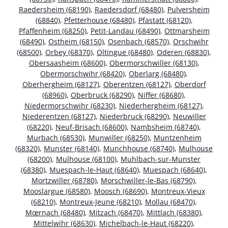
Raedersheim (68190)
,
Raedersdorf (68480)
,
Pulversheim
(68840)
,
Pfetterhouse (68480)
,
Pfastatt (68120)
,
Pfaffenheim (68250)
,
Petit-Landau (68490)
,
Ottmarsheim
(68490)
,
Ostheim (68150)
,
Osenbach (68570)
,
Orschwihr
(68500)
,
Orbey (68370)
,
Oltingue (68480)
,
Oderen (68830)
,
Obersaasheim (68600)
,
Obermorschwiller (68130)
,
Obermorschwihr (68420)
,
Oberlarg (68480)
,
Oberhergheim (68127)
,
Oberentzen (68127)
,
Oberdorf
(68960)
,
Oberbruck (68290)
,
Niffer (68680)
,
Niedermorschwihr (68230)
,
Niederhergheim (68127)
,
Niederentzen (68127)
,
Niederbruck (68290)
,
Neuwiller
(68220)
,
Neuf-Brisach (68600)
,
Nambsheim (68740)
,
Murbach (68530)
,
Munwiller (68250)
,
Muntzenheim
(68320)
,
Munster (68140)
,
Munchhouse (68740)
,
Mulhouse
(68200)
,
Mulhouse (68100)
,
Muhlbach-sur-Munster
(68380)
,
Muespach-le-Haut (68640)
,
Muespach (68640)
,
Mortzwiller (68780)
,
Morschwiller-le-Bas (68790)
,
Mooslargue (68580)
,
Moosch (68690)
,
Montreux-Vieux
(68210)
,
Montreux-Jeune (68210)
,
Mollau (68470)
,
Mœrnach (68480)
,
Mitzach (68470)
,
Mittlach (68380)
,
Mittelwihr (68630)
,
Michelbach-le-Haut (68220)
,