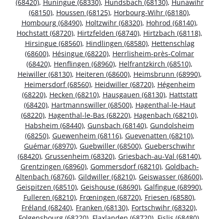
(68420)
,
Huningue (68330)
,
Hundsbach (68130)
,
Hunawihr
(68150)
,
Houssen (68125)
,
Horbourg-Wihr (68180)
,
Hombourg (68490)
,
Holtzwihr (68320)
,
Hohrod (68140)
,
Hochstatt (68720)
,
Hirtzfelden (68740)
,
Hirtzbach (68118)
,
Hirsingue (68560)
,
Hindlingen (68580)
,
Hettenschlag
(68600)
,
Hésingue (68220)
,
Herrlisheim-près-Colmar
(68420)
,
Henflingen (68960)
,
Helfrantzkirch (68510)
,
Heiwiller (68130)
,
Heiteren (68600)
,
Heimsbrunn (68990)
,
Heimersdorf (68560)
,
Heidwiller (68720)
,
Hégenheim
(68220)
,
Hecken (68210)
,
Hausgauen (68130)
,
Hattstatt
(68420)
,
Hartmannswiller (68500)
,
Hagenthal-le-Haut
(68220)
,
Hagenthal-le-Bas (68220)
,
Hagenbach (68210)
,
Habsheim (68440)
,
Gunsbach (68140)
,
Gundolsheim
(68250)
,
Guewenheim (68116)
,
Guevenatten (68210)
,
Guémar (68970)
,
Guebwiller (68500)
,
Gueberschwihr
(68420)
,
Grussenheim (68320)
,
Griesbach-au-Val (68140)
,
Grentzingen (68960)
,
Gommersdorf (68210)
,
Goldbach-
Altenbach (68760)
,
Gildwiller (68210)
,
Geiswasser (68600)
,
Geispitzen (68510)
,
Geishouse (68690)
,
Galfingue (68990)
,
Fulleren (68210)
,
Frœningen (68720)
,
Friesen (68580)
,
Fréland (68240)
,
Franken (68130)
,
Fortschwihr (68320)
,
Folgensbourg (68220)
,
Flaxlanden (68720)
,
Fislis (68480)
,