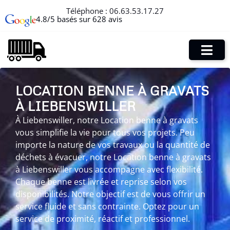
Téléphone :
06.63.53.17.27
4.8/5 basés sur 628 avis
LOCATION BENNE À GRAVATS
À LIEBENSWILLER
À Liebenswiller, notre Location benne à gravats
vous simplifie la vie pour tous vos projets. Peu
importe la nature de vos travaux ou la quantité de
déchets à évacuer, notre Location benne à gravats
à Liebenswiller vous accompagne avec flexibilité.
Chaque benne est livrée et reprise selon vos
disponibilités. Notre objectif est de vous offrir un
service fluide et sans contrainte. Optez pour un
service de proximité, réactif et professionnel.