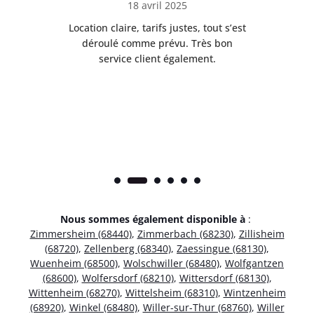
18 avril 2025
 de
Location claire, tarifs justes, tout s’est
Se
t
déroulé comme prévu. Très bon
pile
service client également.
Nous sommes également disponible à
:
Zimmersheim (68440)
,
Zimmerbach (68230)
,
Zillisheim
(68720)
,
Zellenberg (68340)
,
Zaessingue (68130)
,
Wuenheim (68500)
,
Wolschwiller (68480)
,
Wolfgantzen
(68600)
,
Wolfersdorf (68210)
,
Wittersdorf (68130)
,
Wittenheim (68270)
,
Wittelsheim (68310)
,
Wintzenheim
(68920)
,
Winkel (68480)
,
Willer-sur-Thur (68760)
,
Willer