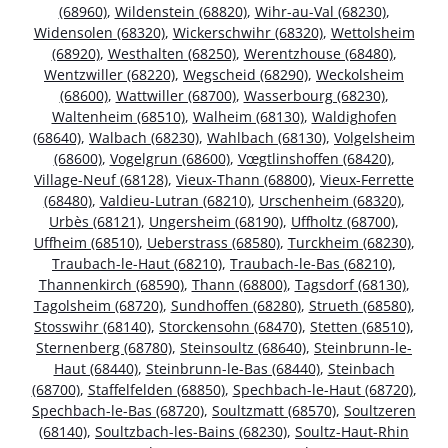
(68960)
,
Wildenstein (68820)
,
Wihr-au-Val (68230)
,
Widensolen (68320)
,
Wickerschwihr (68320)
,
Wettolsheim
(68920)
,
Westhalten (68250)
,
Werentzhouse (68480)
,
Wentzwiller (68220)
,
Wegscheid (68290)
,
Weckolsheim
(68600)
,
Wattwiller (68700)
,
Wasserbourg (68230)
,
Waltenheim (68510)
,
Walheim (68130)
,
Waldighofen
(68640)
,
Walbach (68230)
,
Wahlbach (68130)
,
Volgelsheim
(68600)
,
Vogelgrun (68600)
,
Vœgtlinshoffen (68420)
,
Village-Neuf (68128)
,
Vieux-Thann (68800)
,
Vieux-Ferrette
(68480)
,
Valdieu-Lutran (68210)
,
Urschenheim (68320)
,
Urbès (68121)
,
Ungersheim (68190)
,
Uffholtz (68700)
,
Uffheim (68510)
,
Ueberstrass (68580)
,
Turckheim (68230)
,
Traubach-le-Haut (68210)
,
Traubach-le-Bas (68210)
,
Thannenkirch (68590)
,
Thann (68800)
,
Tagsdorf (68130)
,
Tagolsheim (68720)
,
Sundhoffen (68280)
,
Strueth (68580)
,
Stosswihr (68140)
,
Storckensohn (68470)
,
Stetten (68510)
,
Sternenberg (68780)
,
Steinsoultz (68640)
,
Steinbrunn-le-
Haut (68440)
,
Steinbrunn-le-Bas (68440)
,
Steinbach
(68700)
,
Staffelfelden (68850)
,
Spechbach-le-Haut (68720)
,
Spechbach-le-Bas (68720)
,
Soultzmatt (68570)
,
Soultzeren
(68140)
,
Soultzbach-les-Bains (68230)
,
Soultz-Haut-Rhin