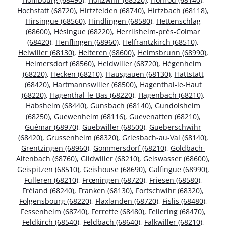
Hochstatt (68720)
,
Hirtzfelden (68740)
,
Hirtzbach (68118)
,
Hirsingue (68560)
,
Hindlingen (68580)
,
Hettenschlag
(68600)
,
Hésingue (68220)
,
Herrlisheim-près-Colmar
(68420)
,
Henflingen (68960)
,
Helfrantzkirch (68510)
,
Heiwiller (68130)
,
Heiteren (68600)
,
Heimsbrunn (68990)
,
Heimersdorf (68560)
,
Heidwiller (68720)
,
Hégenheim
(68220)
,
Hecken (68210)
,
Hausgauen (68130)
,
Hattstatt
(68420)
,
Hartmannswiller (68500)
,
Hagenthal-le-Haut
(68220)
,
Hagenthal-le-Bas (68220)
,
Hagenbach (68210)
,
Habsheim (68440)
,
Gunsbach (68140)
,
Gundolsheim
(68250)
,
Guewenheim (68116)
,
Guevenatten (68210)
,
Guémar (68970)
,
Guebwiller (68500)
,
Gueberschwihr
(68420)
,
Grussenheim (68320)
,
Griesbach-au-Val (68140)
,
Grentzingen (68960)
,
Gommersdorf (68210)
,
Goldbach-
Altenbach (68760)
,
Gildwiller (68210)
,
Geiswasser (68600)
,
Geispitzen (68510)
,
Geishouse (68690)
,
Galfingue (68990)
,
Fulleren (68210)
,
Frœningen (68720)
,
Friesen (68580)
,
Fréland (68240)
,
Franken (68130)
,
Fortschwihr (68320)
,
Folgensbourg (68220)
,
Flaxlanden (68720)
,
Fislis (68480)
,
Fessenheim (68740)
,
Ferrette (68480)
,
Fellering (68470)
,
Feldkirch (68540)
,
Feldbach (68640)
,
Falkwiller (68210)
,