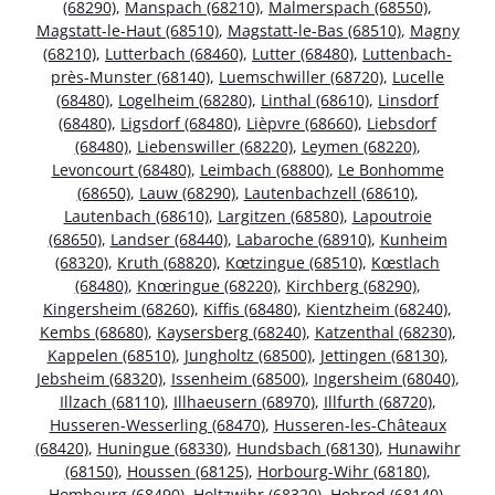
(68290)
,
Manspach (68210)
,
Malmerspach (68550)
,
Magstatt-le-Haut (68510)
,
Magstatt-le-Bas (68510)
,
Magny
(68210)
,
Lutterbach (68460)
,
Lutter (68480)
,
Luttenbach-
près-Munster (68140)
,
Luemschwiller (68720)
,
Lucelle
(68480)
,
Logelheim (68280)
,
Linthal (68610)
,
Linsdorf
(68480)
,
Ligsdorf (68480)
,
Lièpvre (68660)
,
Liebsdorf
(68480)
,
Liebenswiller (68220)
,
Leymen (68220)
,
Levoncourt (68480)
,
Leimbach (68800)
,
Le Bonhomme
(68650)
,
Lauw (68290)
,
Lautenbachzell (68610)
,
Lautenbach (68610)
,
Largitzen (68580)
,
Lapoutroie
(68650)
,
Landser (68440)
,
Labaroche (68910)
,
Kunheim
(68320)
,
Kruth (68820)
,
Kœtzingue (68510)
,
Kœstlach
(68480)
,
Knœringue (68220)
,
Kirchberg (68290)
,
Kingersheim (68260)
,
Kiffis (68480)
,
Kientzheim (68240)
,
Kembs (68680)
,
Kaysersberg (68240)
,
Katzenthal (68230)
,
Kappelen (68510)
,
Jungholtz (68500)
,
Jettingen (68130)
,
Jebsheim (68320)
,
Issenheim (68500)
,
Ingersheim (68040)
,
Illzach (68110)
,
Illhaeusern (68970)
,
Illfurth (68720)
,
Husseren-Wesserling (68470)
,
Husseren-les-Châteaux
(68420)
,
Huningue (68330)
,
Hundsbach (68130)
,
Hunawihr
(68150)
,
Houssen (68125)
,
Horbourg-Wihr (68180)
,
Hombourg (68490)
,
Holtzwihr (68320)
,
Hohrod (68140)
,