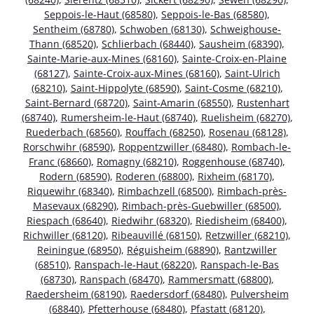
Seppois-le-Haut (68580)
,
Seppois-le-Bas (68580)
,
Sentheim (68780)
,
Schwoben (68130)
,
Schweighouse-
Thann (68520)
,
Schlierbach (68440)
,
Sausheim (68390)
,
Sainte-Marie-aux-Mines (68160)
,
Sainte-Croix-en-Plaine
(68127)
,
Sainte-Croix-aux-Mines (68160)
,
Saint-Ulrich
(68210)
,
Saint-Hippolyte (68590)
,
Saint-Cosme (68210)
,
Saint-Bernard (68720)
,
Saint-Amarin (68550)
,
Rustenhart
(68740)
,
Rumersheim-le-Haut (68740)
,
Ruelisheim (68270)
,
Ruederbach (68560)
,
Rouffach (68250)
,
Rosenau (68128)
,
Rorschwihr (68590)
,
Roppentzwiller (68480)
,
Rombach-le-
Franc (68660)
,
Romagny (68210)
,
Roggenhouse (68740)
,
Rodern (68590)
,
Roderen (68800)
,
Rixheim (68170)
,
Riquewihr (68340)
,
Rimbachzell (68500)
,
Rimbach-près-
Masevaux (68290)
,
Rimbach-près-Guebwiller (68500)
,
Riespach (68640)
,
Riedwihr (68320)
,
Riedisheim (68400)
,
Richwiller (68120)
,
Ribeauvillé (68150)
,
Retzwiller (68210)
,
Reiningue (68950)
,
Réguisheim (68890)
,
Rantzwiller
(68510)
,
Ranspach-le-Haut (68220)
,
Ranspach-le-Bas
(68730)
,
Ranspach (68470)
,
Rammersmatt (68800)
,
Raedersheim (68190)
,
Raedersdorf (68480)
,
Pulversheim
(68840)
,
Pfetterhouse (68480)
,
Pfastatt (68120)
,