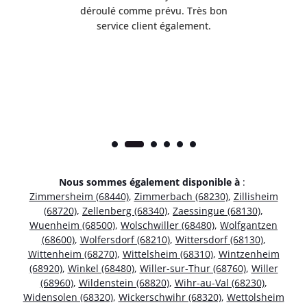
t
déroulé comme prévu. Très bon
pile
service client également.
Nous sommes également disponible à
:
Zimmersheim (68440)
,
Zimmerbach (68230)
,
Zillisheim
(68720)
,
Zellenberg (68340)
,
Zaessingue (68130)
,
Wuenheim (68500)
,
Wolschwiller (68480)
,
Wolfgantzen
(68600)
,
Wolfersdorf (68210)
,
Wittersdorf (68130)
,
Wittenheim (68270)
,
Wittelsheim (68310)
,
Wintzenheim
(68920)
,
Winkel (68480)
,
Willer-sur-Thur (68760)
,
Willer
(68960)
,
Wildenstein (68820)
,
Wihr-au-Val (68230)
,
Widensolen (68320)
,
Wickerschwihr (68320)
,
Wettolsheim