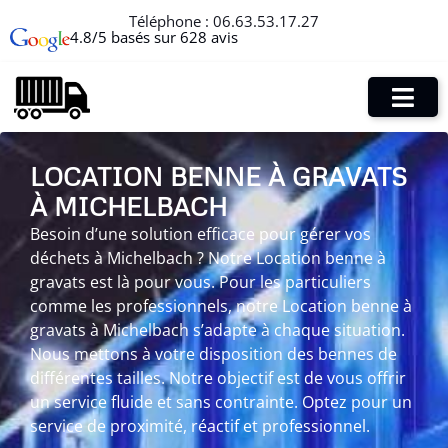
Téléphone :
06.63.53.17.27
4.8/5 basés sur 628 avis
LOCATION BENNE À GRAVATS
À MICHELBACH
Besoin d’une solution efficace pour gérer vos
déchets à Michelbach ? Notre Location benne à
gravats est là pour vous. Pour les particuliers
comme les professionnels, notre Location benne à
gravats à Michelbach s’adapte à chaque situation.
Nous mettons à votre disposition des bennes de
différentes tailles. Notre objectif est de vous offrir
un service fluide et sans contrainte. Optez pour un
service de proximité, réactif et professionnel.