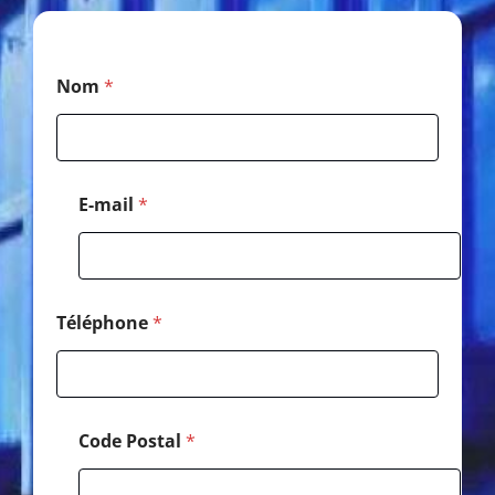
*
Nom
*
*
N
o
m
E-mail
*
Téléphone
*
Code Postal
*