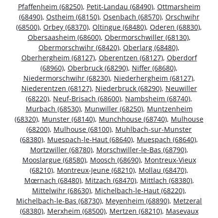
Pfaffenheim (68250)
,
Petit-Landau (68490)
,
Ottmarsheim
(68490)
,
Ostheim (68150)
,
Osenbach (68570)
,
Orschwihr
(68500)
,
Orbey (68370)
,
Oltingue (68480)
,
Oderen (68830)
,
Obersaasheim (68600)
,
Obermorschwiller (68130)
,
Obermorschwihr (68420)
,
Oberlarg (68480)
,
Oberhergheim (68127)
,
Oberentzen (68127)
,
Oberdorf
(68960)
,
Oberbruck (68290)
,
Niffer (68680)
,
Niedermorschwihr (68230)
,
Niederhergheim (68127)
,
Niederentzen (68127)
,
Niederbruck (68290)
,
Neuwiller
(68220)
,
Neuf-Brisach (68600)
,
Nambsheim (68740)
,
Murbach (68530)
,
Munwiller (68250)
,
Muntzenheim
(68320)
,
Munster (68140)
,
Munchhouse (68740)
,
Mulhouse
(68200)
,
Mulhouse (68100)
,
Muhlbach-sur-Munster
(68380)
,
Muespach-le-Haut (68640)
,
Muespach (68640)
,
Mortzwiller (68780)
,
Morschwiller-le-Bas (68790)
,
Mooslargue (68580)
,
Moosch (68690)
,
Montreux-Vieux
(68210)
,
Montreux-Jeune (68210)
,
Mollau (68470)
,
Mœrnach (68480)
,
Mitzach (68470)
,
Mittlach (68380)
,
Mittelwihr (68630)
,
Michelbach-le-Haut (68220)
,
Michelbach-le-Bas (68730)
,
Meyenheim (68890)
,
Metzeral
(68380)
,
Merxheim (68500)
,
Mertzen (68210)
,
Masevaux