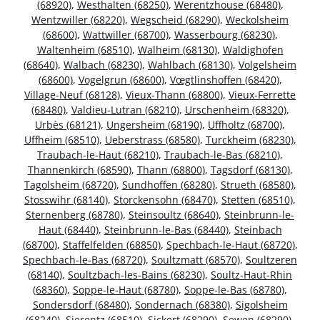
(68920)
,
Westhalten (68250)
,
Werentzhouse (68480)
,
Wentzwiller (68220)
,
Wegscheid (68290)
,
Weckolsheim
(68600)
,
Wattwiller (68700)
,
Wasserbourg (68230)
,
Waltenheim (68510)
,
Walheim (68130)
,
Waldighofen
(68640)
,
Walbach (68230)
,
Wahlbach (68130)
,
Volgelsheim
(68600)
,
Vogelgrun (68600)
,
Vœgtlinshoffen (68420)
,
Village-Neuf (68128)
,
Vieux-Thann (68800)
,
Vieux-Ferrette
(68480)
,
Valdieu-Lutran (68210)
,
Urschenheim (68320)
,
Urbès (68121)
,
Ungersheim (68190)
,
Uffholtz (68700)
,
Uffheim (68510)
,
Ueberstrass (68580)
,
Turckheim (68230)
,
Traubach-le-Haut (68210)
,
Traubach-le-Bas (68210)
,
Thannenkirch (68590)
,
Thann (68800)
,
Tagsdorf (68130)
,
Tagolsheim (68720)
,
Sundhoffen (68280)
,
Strueth (68580)
,
Stosswihr (68140)
,
Storckensohn (68470)
,
Stetten (68510)
,
Sternenberg (68780)
,
Steinsoultz (68640)
,
Steinbrunn-le-
Haut (68440)
,
Steinbrunn-le-Bas (68440)
,
Steinbach
(68700)
,
Staffelfelden (68850)
,
Spechbach-le-Haut (68720)
,
Spechbach-le-Bas (68720)
,
Soultzmatt (68570)
,
Soultzeren
(68140)
,
Soultzbach-les-Bains (68230)
,
Soultz-Haut-Rhin
(68360)
,
Soppe-le-Haut (68780)
,
Soppe-le-Bas (68780)
,
Sondersdorf (68480)
,
Sondernach (68380)
,
Sigolsheim
(68240)
,
Sierentz (68510)
,
Sickert (68290)
,
Sewen (68290)
,