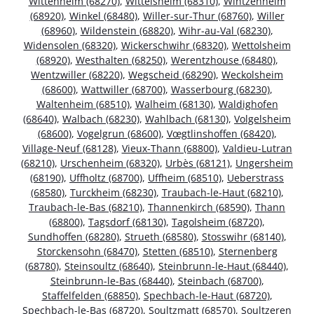
Wittenheim (68270)
,
Wittelsheim (68310)
,
Wintzenheim
(68920)
,
Winkel (68480)
,
Willer-sur-Thur (68760)
,
Willer
(68960)
,
Wildenstein (68820)
,
Wihr-au-Val (68230)
,
Widensolen (68320)
,
Wickerschwihr (68320)
,
Wettolsheim
(68920)
,
Westhalten (68250)
,
Werentzhouse (68480)
,
Wentzwiller (68220)
,
Wegscheid (68290)
,
Weckolsheim
(68600)
,
Wattwiller (68700)
,
Wasserbourg (68230)
,
Waltenheim (68510)
,
Walheim (68130)
,
Waldighofen
(68640)
,
Walbach (68230)
,
Wahlbach (68130)
,
Volgelsheim
(68600)
,
Vogelgrun (68600)
,
Vœgtlinshoffen (68420)
,
Village-Neuf (68128)
,
Vieux-Thann (68800)
,
Valdieu-Lutran
(68210)
,
Urschenheim (68320)
,
Urbès (68121)
,
Ungersheim
(68190)
,
Uffholtz (68700)
,
Uffheim (68510)
,
Ueberstrass
(68580)
,
Turckheim (68230)
,
Traubach-le-Haut (68210)
,
Traubach-le-Bas (68210)
,
Thannenkirch (68590)
,
Thann
(68800)
,
Tagsdorf (68130)
,
Tagolsheim (68720)
,
Sundhoffen (68280)
,
Strueth (68580)
,
Stosswihr (68140)
,
Storckensohn (68470)
,
Stetten (68510)
,
Sternenberg
(68780)
,
Steinsoultz (68640)
,
Steinbrunn-le-Haut (68440)
,
Steinbrunn-le-Bas (68440)
,
Steinbach (68700)
,
Staffelfelden (68850)
,
Spechbach-le-Haut (68720)
,
Spechbach-le-Bas (68720)
,
Soultzmatt (68570)
,
Soultzeren