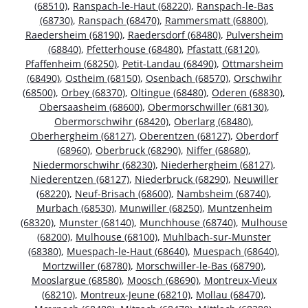
(68510)
,
Ranspach-le-Haut (68220)
,
Ranspach-le-Bas
(68730)
,
Ranspach (68470)
,
Rammersmatt (68800)
,
Raedersheim (68190)
,
Raedersdorf (68480)
,
Pulversheim
(68840)
,
Pfetterhouse (68480)
,
Pfastatt (68120)
,
Pfaffenheim (68250)
,
Petit-Landau (68490)
,
Ottmarsheim
(68490)
,
Ostheim (68150)
,
Osenbach (68570)
,
Orschwihr
(68500)
,
Orbey (68370)
,
Oltingue (68480)
,
Oderen (68830)
,
Obersaasheim (68600)
,
Obermorschwiller (68130)
,
Obermorschwihr (68420)
,
Oberlarg (68480)
,
Oberhergheim (68127)
,
Oberentzen (68127)
,
Oberdorf
(68960)
,
Oberbruck (68290)
,
Niffer (68680)
,
Niedermorschwihr (68230)
,
Niederhergheim (68127)
,
Niederentzen (68127)
,
Niederbruck (68290)
,
Neuwiller
(68220)
,
Neuf-Brisach (68600)
,
Nambsheim (68740)
,
Murbach (68530)
,
Munwiller (68250)
,
Muntzenheim
(68320)
,
Munster (68140)
,
Munchhouse (68740)
,
Mulhouse
(68200)
,
Mulhouse (68100)
,
Muhlbach-sur-Munster
(68380)
,
Muespach-le-Haut (68640)
,
Muespach (68640)
,
Mortzwiller (68780)
,
Morschwiller-le-Bas (68790)
,
Mooslargue (68580)
,
Moosch (68690)
,
Montreux-Vieux
(68210)
,
Montreux-Jeune (68210)
,
Mollau (68470)
,