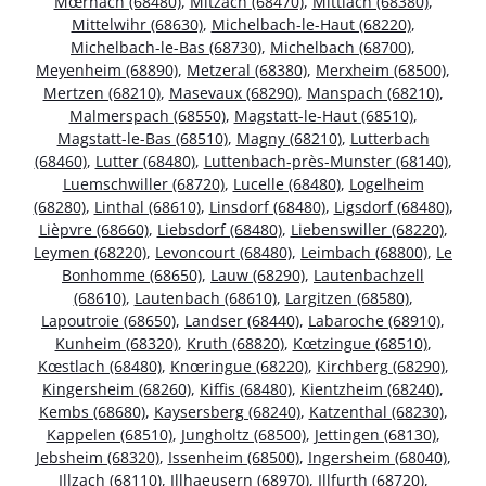
Mœrnach (68480)
,
Mitzach (68470)
,
Mittlach (68380)
,
Mittelwihr (68630)
,
Michelbach-le-Haut (68220)
,
Michelbach-le-Bas (68730)
,
Michelbach (68700)
,
Meyenheim (68890)
,
Metzeral (68380)
,
Merxheim (68500)
,
Mertzen (68210)
,
Masevaux (68290)
,
Manspach (68210)
,
Malmerspach (68550)
,
Magstatt-le-Haut (68510)
,
Magstatt-le-Bas (68510)
,
Magny (68210)
,
Lutterbach
(68460)
,
Lutter (68480)
,
Luttenbach-près-Munster (68140)
,
Luemschwiller (68720)
,
Lucelle (68480)
,
Logelheim
(68280)
,
Linthal (68610)
,
Linsdorf (68480)
,
Ligsdorf (68480)
,
Lièpvre (68660)
,
Liebsdorf (68480)
,
Liebenswiller (68220)
,
Leymen (68220)
,
Levoncourt (68480)
,
Leimbach (68800)
,
Le
Bonhomme (68650)
,
Lauw (68290)
,
Lautenbachzell
(68610)
,
Lautenbach (68610)
,
Largitzen (68580)
,
Lapoutroie (68650)
,
Landser (68440)
,
Labaroche (68910)
,
Kunheim (68320)
,
Kruth (68820)
,
Kœtzingue (68510)
,
Kœstlach (68480)
,
Knœringue (68220)
,
Kirchberg (68290)
,
Kingersheim (68260)
,
Kiffis (68480)
,
Kientzheim (68240)
,
Kembs (68680)
,
Kaysersberg (68240)
,
Katzenthal (68230)
,
Kappelen (68510)
,
Jungholtz (68500)
,
Jettingen (68130)
,
Jebsheim (68320)
,
Issenheim (68500)
,
Ingersheim (68040)
,
Illzach (68110)
,
Illhaeusern (68970)
,
Illfurth (68720)
,