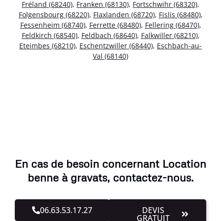
Fréland (68240)
,
Franken (68130)
,
Fortschwihr (68320)
,
Folgensbourg (68220)
,
Flaxlanden (68720)
,
Fislis (68480)
,
Fessenheim (68740)
,
Ferrette (68480)
,
Fellering (68470)
,
Feldkirch (68540)
,
Feldbach (68640)
,
Falkwiller (68210)
,
Eteimbes (68210)
,
Eschentzwiller (68440)
,
Eschbach-au-
Val (68140)
En cas de besoin concernant Location
benne à gravats, contactez-nous.
06.63.53.17.27
DEVIS
GRATUIT