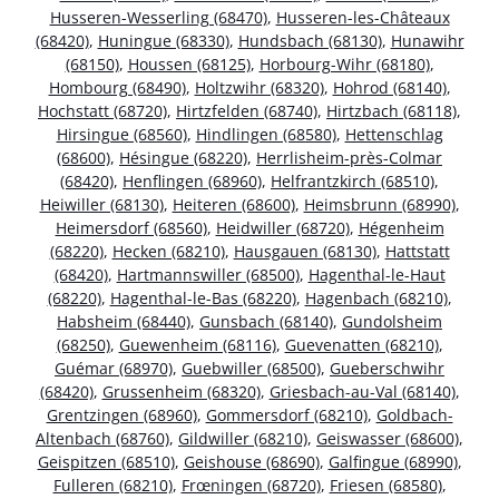
Husseren-Wesserling (68470)
,
Husseren-les-Châteaux
(68420)
,
Huningue (68330)
,
Hundsbach (68130)
,
Hunawihr
(68150)
,
Houssen (68125)
,
Horbourg-Wihr (68180)
,
Hombourg (68490)
,
Holtzwihr (68320)
,
Hohrod (68140)
,
Hochstatt (68720)
,
Hirtzfelden (68740)
,
Hirtzbach (68118)
,
Hirsingue (68560)
,
Hindlingen (68580)
,
Hettenschlag
(68600)
,
Hésingue (68220)
,
Herrlisheim-près-Colmar
(68420)
,
Henflingen (68960)
,
Helfrantzkirch (68510)
,
Heiwiller (68130)
,
Heiteren (68600)
,
Heimsbrunn (68990)
,
Heimersdorf (68560)
,
Heidwiller (68720)
,
Hégenheim
(68220)
,
Hecken (68210)
,
Hausgauen (68130)
,
Hattstatt
(68420)
,
Hartmannswiller (68500)
,
Hagenthal-le-Haut
(68220)
,
Hagenthal-le-Bas (68220)
,
Hagenbach (68210)
,
Habsheim (68440)
,
Gunsbach (68140)
,
Gundolsheim
(68250)
,
Guewenheim (68116)
,
Guevenatten (68210)
,
Guémar (68970)
,
Guebwiller (68500)
,
Gueberschwihr
(68420)
,
Grussenheim (68320)
,
Griesbach-au-Val (68140)
,
Grentzingen (68960)
,
Gommersdorf (68210)
,
Goldbach-
Altenbach (68760)
,
Gildwiller (68210)
,
Geiswasser (68600)
,
Geispitzen (68510)
,
Geishouse (68690)
,
Galfingue (68990)
,
Fulleren (68210)
,
Frœningen (68720)
,
Friesen (68580)
,