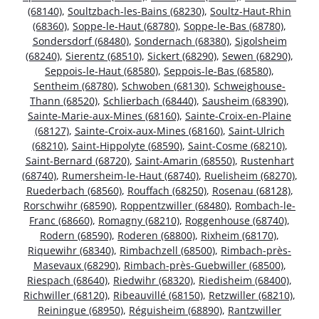
(68140)
,
Soultzbach-les-Bains (68230)
,
Soultz-Haut-Rhin
(68360)
,
Soppe-le-Haut (68780)
,
Soppe-le-Bas (68780)
,
Sondersdorf (68480)
,
Sondernach (68380)
,
Sigolsheim
(68240)
,
Sierentz (68510)
,
Sickert (68290)
,
Sewen (68290)
,
Seppois-le-Haut (68580)
,
Seppois-le-Bas (68580)
,
Sentheim (68780)
,
Schwoben (68130)
,
Schweighouse-
Thann (68520)
,
Schlierbach (68440)
,
Sausheim (68390)
,
Sainte-Marie-aux-Mines (68160)
,
Sainte-Croix-en-Plaine
(68127)
,
Sainte-Croix-aux-Mines (68160)
,
Saint-Ulrich
(68210)
,
Saint-Hippolyte (68590)
,
Saint-Cosme (68210)
,
Saint-Bernard (68720)
,
Saint-Amarin (68550)
,
Rustenhart
(68740)
,
Rumersheim-le-Haut (68740)
,
Ruelisheim (68270)
,
Ruederbach (68560)
,
Rouffach (68250)
,
Rosenau (68128)
,
Rorschwihr (68590)
,
Roppentzwiller (68480)
,
Rombach-le-
Franc (68660)
,
Romagny (68210)
,
Roggenhouse (68740)
,
Rodern (68590)
,
Roderen (68800)
,
Rixheim (68170)
,
Riquewihr (68340)
,
Rimbachzell (68500)
,
Rimbach-près-
Masevaux (68290)
,
Rimbach-près-Guebwiller (68500)
,
Riespach (68640)
,
Riedwihr (68320)
,
Riedisheim (68400)
,
Richwiller (68120)
,
Ribeauvillé (68150)
,
Retzwiller (68210)
,
Reiningue (68950)
,
Réguisheim (68890)
,
Rantzwiller