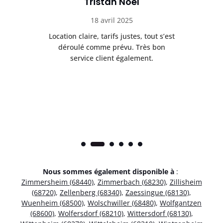
Tristan Noel
18 avril 2025
 de
Location claire, tarifs justes, tout s’est
Se
t
déroulé comme prévu. Très bon
pile
service client également.
Nous sommes également disponible à
:
Zimmersheim (68440)
,
Zimmerbach (68230)
,
Zillisheim
(68720)
,
Zellenberg (68340)
,
Zaessingue (68130)
,
Wuenheim (68500)
,
Wolschwiller (68480)
,
Wolfgantzen
(68600)
,
Wolfersdorf (68210)
,
Wittersdorf (68130)
,