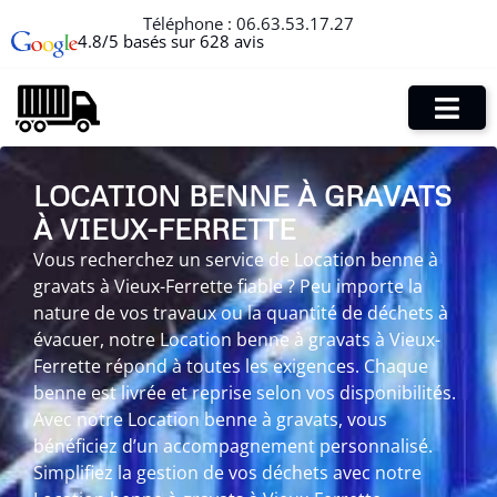
Téléphone :
06.63.53.17.27
4.8/5 basés sur 628 avis
LOCATION BENNE À GRAVATS
À VIEUX-FERRETTE
Vous recherchez un service de Location benne à
gravats à Vieux-Ferrette fiable ? Peu importe la
nature de vos travaux ou la quantité de déchets à
évacuer, notre Location benne à gravats à Vieux-
Ferrette répond à toutes les exigences. Chaque
benne est livrée et reprise selon vos disponibilités.
Avec notre Location benne à gravats, vous
bénéficiez d’un accompagnement personnalisé.
Simplifiez la gestion de vos déchets avec notre