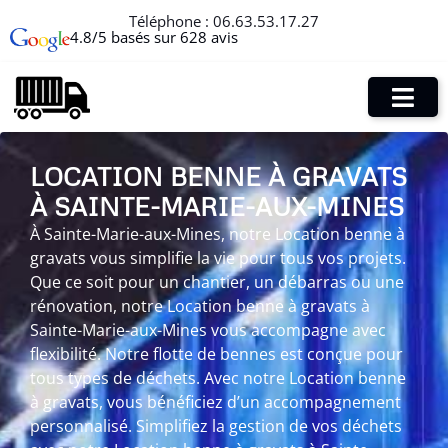
Téléphone :
06.63.53.17.27
4.8/5 basés sur 628 avis
LOCATION BENNE À GRAVATS
À SAINTE-MARIE-AUX-MINES
À Sainte-Marie-aux-Mines, notre Location benne à
gravats vous simplifie la vie pour tous vos projets.
Que ce soit pour un chantier, un débarras ou une
rénovation, notre Location benne à gravats à
Sainte-Marie-aux-Mines vous accompagne avec
flexibilité. Notre flotte de bennes est conçue pour
tous types de déchets. Avec notre Location benne
à gravats, vous bénéficiez d’un accompagnement
personnalisé. Simplifiez la gestion de vos déchets