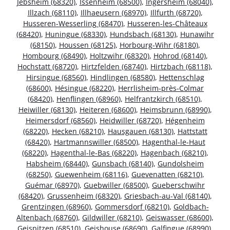
Jebsheim (68320)
,
Issenheim (68500)
,
Ingersheim (68040)
,
Illzach (68110)
,
Illhaeusern (68970)
,
Illfurth (68720)
,
Husseren-Wesserling (68470)
,
Husseren-les-Châteaux
(68420)
,
Huningue (68330)
,
Hundsbach (68130)
,
Hunawihr
(68150)
,
Houssen (68125)
,
Horbourg-Wihr (68180)
,
Hombourg (68490)
,
Holtzwihr (68320)
,
Hohrod (68140)
,
Hochstatt (68720)
,
Hirtzfelden (68740)
,
Hirtzbach (68118)
,
Hirsingue (68560)
,
Hindlingen (68580)
,
Hettenschlag
(68600)
,
Hésingue (68220)
,
Herrlisheim-près-Colmar
(68420)
,
Henflingen (68960)
,
Helfrantzkirch (68510)
,
Heiwiller (68130)
,
Heiteren (68600)
,
Heimsbrunn (68990)
,
Heimersdorf (68560)
,
Heidwiller (68720)
,
Hégenheim
(68220)
,
Hecken (68210)
,
Hausgauen (68130)
,
Hattstatt
(68420)
,
Hartmannswiller (68500)
,
Hagenthal-le-Haut
(68220)
,
Hagenthal-le-Bas (68220)
,
Hagenbach (68210)
,
Habsheim (68440)
,
Gunsbach (68140)
,
Gundolsheim
(68250)
,
Guewenheim (68116)
,
Guevenatten (68210)
,
Guémar (68970)
,
Guebwiller (68500)
,
Gueberschwihr
(68420)
,
Grussenheim (68320)
,
Griesbach-au-Val (68140)
,
Grentzingen (68960)
,
Gommersdorf (68210)
,
Goldbach-
Altenbach (68760)
,
Gildwiller (68210)
,
Geiswasser (68600)
,
Geispitzen (68510)
,
Geishouse (68690)
,
Galfingue (68990)
,