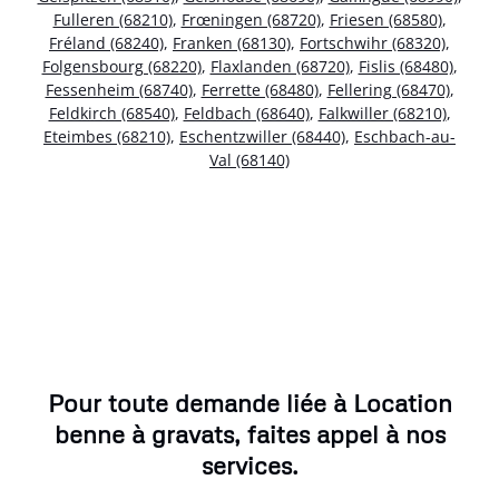
Fulleren (68210)
,
Frœningen (68720)
,
Friesen (68580)
,
Fréland (68240)
,
Franken (68130)
,
Fortschwihr (68320)
,
Folgensbourg (68220)
,
Flaxlanden (68720)
,
Fislis (68480)
,
Fessenheim (68740)
,
Ferrette (68480)
,
Fellering (68470)
,
Feldkirch (68540)
,
Feldbach (68640)
,
Falkwiller (68210)
,
Eteimbes (68210)
,
Eschentzwiller (68440)
,
Eschbach-au-
Val (68140)
Pour toute demande liée à Location
benne à gravats, faites appel à nos
services.