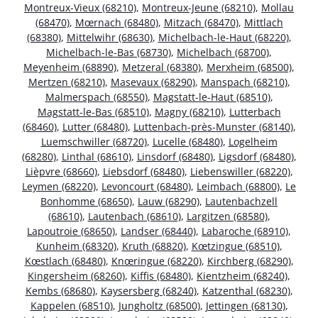
Montreux-Vieux (68210)
,
Montreux-Jeune (68210)
,
Mollau
(68470)
,
Mœrnach (68480)
,
Mitzach (68470)
,
Mittlach
(68380)
,
Mittelwihr (68630)
,
Michelbach-le-Haut (68220)
,
Michelbach-le-Bas (68730)
,
Michelbach (68700)
,
Meyenheim (68890)
,
Metzeral (68380)
,
Merxheim (68500)
,
Mertzen (68210)
,
Masevaux (68290)
,
Manspach (68210)
,
Malmerspach (68550)
,
Magstatt-le-Haut (68510)
,
Magstatt-le-Bas (68510)
,
Magny (68210)
,
Lutterbach
(68460)
,
Lutter (68480)
,
Luttenbach-près-Munster (68140)
,
Luemschwiller (68720)
,
Lucelle (68480)
,
Logelheim
(68280)
,
Linthal (68610)
,
Linsdorf (68480)
,
Ligsdorf (68480)
,
Lièpvre (68660)
,
Liebsdorf (68480)
,
Liebenswiller (68220)
,
Leymen (68220)
,
Levoncourt (68480)
,
Leimbach (68800)
,
Le
Bonhomme (68650)
,
Lauw (68290)
,
Lautenbachzell
(68610)
,
Lautenbach (68610)
,
Largitzen (68580)
,
Lapoutroie (68650)
,
Landser (68440)
,
Labaroche (68910)
,
Kunheim (68320)
,
Kruth (68820)
,
Kœtzingue (68510)
,
Kœstlach (68480)
,
Knœringue (68220)
,
Kirchberg (68290)
,
Kingersheim (68260)
,
Kiffis (68480)
,
Kientzheim (68240)
,
Kembs (68680)
,
Kaysersberg (68240)
,
Katzenthal (68230)
,
Kappelen (68510)
,
Jungholtz (68500)
,
Jettingen (68130)
,