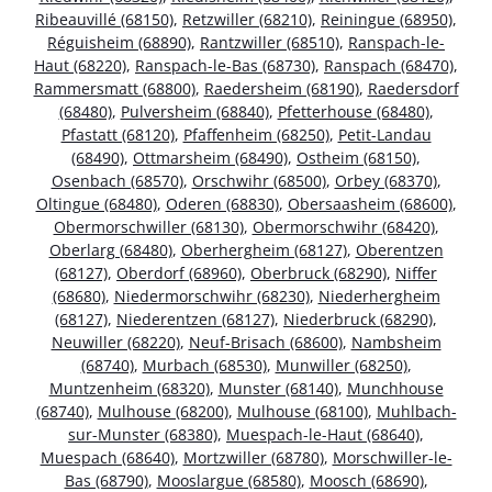
Ribeauvillé (68150)
,
Retzwiller (68210)
,
Reiningue (68950)
,
Réguisheim (68890)
,
Rantzwiller (68510)
,
Ranspach-le-
Haut (68220)
,
Ranspach-le-Bas (68730)
,
Ranspach (68470)
,
Rammersmatt (68800)
,
Raedersheim (68190)
,
Raedersdorf
(68480)
,
Pulversheim (68840)
,
Pfetterhouse (68480)
,
Pfastatt (68120)
,
Pfaffenheim (68250)
,
Petit-Landau
(68490)
,
Ottmarsheim (68490)
,
Ostheim (68150)
,
Osenbach (68570)
,
Orschwihr (68500)
,
Orbey (68370)
,
Oltingue (68480)
,
Oderen (68830)
,
Obersaasheim (68600)
,
Obermorschwiller (68130)
,
Obermorschwihr (68420)
,
Oberlarg (68480)
,
Oberhergheim (68127)
,
Oberentzen
(68127)
,
Oberdorf (68960)
,
Oberbruck (68290)
,
Niffer
(68680)
,
Niedermorschwihr (68230)
,
Niederhergheim
(68127)
,
Niederentzen (68127)
,
Niederbruck (68290)
,
Neuwiller (68220)
,
Neuf-Brisach (68600)
,
Nambsheim
(68740)
,
Murbach (68530)
,
Munwiller (68250)
,
Muntzenheim (68320)
,
Munster (68140)
,
Munchhouse
(68740)
,
Mulhouse (68200)
,
Mulhouse (68100)
,
Muhlbach-
sur-Munster (68380)
,
Muespach-le-Haut (68640)
,
Muespach (68640)
,
Mortzwiller (68780)
,
Morschwiller-le-
Bas (68790)
,
Mooslargue (68580)
,
Moosch (68690)
,