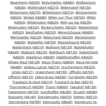
Wuenheim (68500)
,
Wolschwiller (68480)
,
Wolfgantzen
(68600)
,
Wolfersdorf (68210)
,
Wittersdorf (68130)
,
Wittenheim (68270)
,
Wittelsheim (68310)
,
Wintzenheim
(68920)
,
Winkel (68480)
,
Willer-sur-Thur (68760)
,
Willer
(68960)
,
Wildenstein (68820)
,
Wihr-au-Val (68230)
,
Widensolen (68320)
,
Wickerschwihr (68320)
,
Wettolsheim
(68920)
,
Westhalten (68250)
,
Werentzhouse (68480)
,
Wentzwiller (68220)
,
Wegscheid (68290)
,
Weckolsheim
(68600)
,
Wattwiller (68700)
,
Wasserbourg (68230)
,
Waltenheim (68510)
,
Walheim (68130)
,
Waldighofen
(68640)
,
Walbach (68230)
,
Wahlbach (68130)
,
Volgelsheim
(68600)
,
Vogelgrun (68600)
,
Vœgtlinshoffen (68420)
,
Village-Neuf (68128)
,
Vieux-Thann (68800)
,
Vieux-Ferrette
(68480)
,
Valdieu-Lutran (68210)
,
Urschenheim (68320)
,
Urbès (68121)
,
Ungersheim (68190)
,
Uffholtz (68700)
,
Uffheim (68510)
,
Ueberstrass (68580)
,
Turckheim (68230)
,
Traubach-le-Haut (68210)
,
Traubach-le-Bas (68210)
,
Thannenkirch (68590)
,
Thann (68800)
,
Tagsdorf (68130)
,
Tagolsheim (68720)
,
Sundhoffen (68280)
,
Strueth (68580)
,
Stosswihr (68140)
,
Storckensohn (68470)
,
Stetten (68510)
,
Sternenberg (68780)
,
Steinsoultz (68640)
,
Steinbrunn-le-