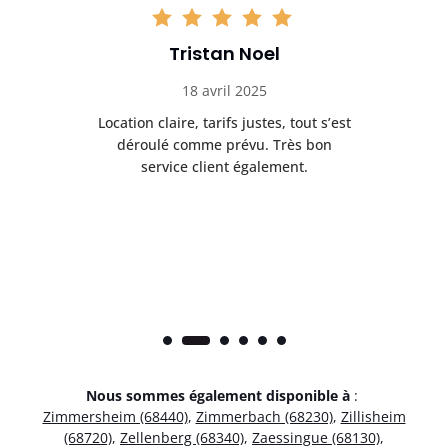
Tristan Noel
18 avril 2025
 de
Location claire, tarifs justes, tout s’est
Se
t
déroulé comme prévu. Très bon
pile
service client également.
Nous sommes également disponible à
:
Zimmersheim (68440)
,
Zimmerbach (68230)
,
Zillisheim
(68720)
,
Zellenberg (68340)
,
Zaessingue (68130)
,