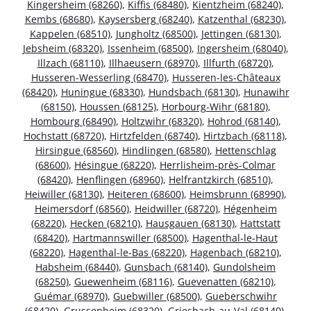
Kingersheim (68260)
,
Kiffis (68480)
,
Kientzheim (68240)
,
Kembs (68680)
,
Kaysersberg (68240)
,
Katzenthal (68230)
,
Kappelen (68510)
,
Jungholtz (68500)
,
Jettingen (68130)
,
Jebsheim (68320)
,
Issenheim (68500)
,
Ingersheim (68040)
,
Illzach (68110)
,
Illhaeusern (68970)
,
Illfurth (68720)
,
Husseren-Wesserling (68470)
,
Husseren-les-Châteaux
(68420)
,
Huningue (68330)
,
Hundsbach (68130)
,
Hunawihr
(68150)
,
Houssen (68125)
,
Horbourg-Wihr (68180)
,
Hombourg (68490)
,
Holtzwihr (68320)
,
Hohrod (68140)
,
Hochstatt (68720)
,
Hirtzfelden (68740)
,
Hirtzbach (68118)
,
Hirsingue (68560)
,
Hindlingen (68580)
,
Hettenschlag
(68600)
,
Hésingue (68220)
,
Herrlisheim-près-Colmar
(68420)
,
Henflingen (68960)
,
Helfrantzkirch (68510)
,
Heiwiller (68130)
,
Heiteren (68600)
,
Heimsbrunn (68990)
,
Heimersdorf (68560)
,
Heidwiller (68720)
,
Hégenheim
(68220)
,
Hecken (68210)
,
Hausgauen (68130)
,
Hattstatt
(68420)
,
Hartmannswiller (68500)
,
Hagenthal-le-Haut
(68220)
,
Hagenthal-le-Bas (68220)
,
Hagenbach (68210)
,
Habsheim (68440)
,
Gunsbach (68140)
,
Gundolsheim
(68250)
,
Guewenheim (68116)
,
Guevenatten (68210)
,
Guémar (68970)
,
Guebwiller (68500)
,
Gueberschwihr
(68420)
,
Grussenheim (68320)
,
Griesbach-au-Val (68140)
,