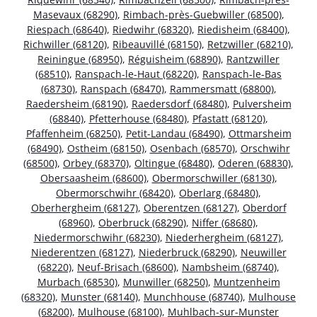
Masevaux (68290)
,
Rimbach-près-Guebwiller (68500)
,
Riespach (68640)
,
Riedwihr (68320)
,
Riedisheim (68400)
,
Richwiller (68120)
,
Ribeauvillé (68150)
,
Retzwiller (68210)
,
Reiningue (68950)
,
Réguisheim (68890)
,
Rantzwiller
(68510)
,
Ranspach-le-Haut (68220)
,
Ranspach-le-Bas
(68730)
,
Ranspach (68470)
,
Rammersmatt (68800)
,
Raedersheim (68190)
,
Raedersdorf (68480)
,
Pulversheim
(68840)
,
Pfetterhouse (68480)
,
Pfastatt (68120)
,
Pfaffenheim (68250)
,
Petit-Landau (68490)
,
Ottmarsheim
(68490)
,
Ostheim (68150)
,
Osenbach (68570)
,
Orschwihr
(68500)
,
Orbey (68370)
,
Oltingue (68480)
,
Oderen (68830)
,
Obersaasheim (68600)
,
Obermorschwiller (68130)
,
Obermorschwihr (68420)
,
Oberlarg (68480)
,
Oberhergheim (68127)
,
Oberentzen (68127)
,
Oberdorf
(68960)
,
Oberbruck (68290)
,
Niffer (68680)
,
Niedermorschwihr (68230)
,
Niederhergheim (68127)
,
Niederentzen (68127)
,
Niederbruck (68290)
,
Neuwiller
(68220)
,
Neuf-Brisach (68600)
,
Nambsheim (68740)
,
Murbach (68530)
,
Munwiller (68250)
,
Muntzenheim
(68320)
,
Munster (68140)
,
Munchhouse (68740)
,
Mulhouse
(68200)
,
Mulhouse (68100)
,
Muhlbach-sur-Munster