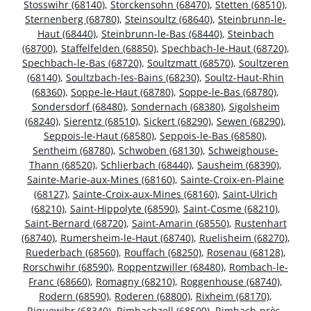
Stosswihr (68140)
,
Storckensohn (68470)
,
Stetten (68510)
,
Sternenberg (68780)
,
Steinsoultz (68640)
,
Steinbrunn-le-
Haut (68440)
,
Steinbrunn-le-Bas (68440)
,
Steinbach
(68700)
,
Staffelfelden (68850)
,
Spechbach-le-Haut (68720)
,
Spechbach-le-Bas (68720)
,
Soultzmatt (68570)
,
Soultzeren
(68140)
,
Soultzbach-les-Bains (68230)
,
Soultz-Haut-Rhin
(68360)
,
Soppe-le-Haut (68780)
,
Soppe-le-Bas (68780)
,
Sondersdorf (68480)
,
Sondernach (68380)
,
Sigolsheim
(68240)
,
Sierentz (68510)
,
Sickert (68290)
,
Sewen (68290)
,
Seppois-le-Haut (68580)
,
Seppois-le-Bas (68580)
,
Sentheim (68780)
,
Schwoben (68130)
,
Schweighouse-
Thann (68520)
,
Schlierbach (68440)
,
Sausheim (68390)
,
Sainte-Marie-aux-Mines (68160)
,
Sainte-Croix-en-Plaine
(68127)
,
Sainte-Croix-aux-Mines (68160)
,
Saint-Ulrich
(68210)
,
Saint-Hippolyte (68590)
,
Saint-Cosme (68210)
,
Saint-Bernard (68720)
,
Saint-Amarin (68550)
,
Rustenhart
(68740)
,
Rumersheim-le-Haut (68740)
,
Ruelisheim (68270)
,
Ruederbach (68560)
,
Rouffach (68250)
,
Rosenau (68128)
,
Rorschwihr (68590)
,
Roppentzwiller (68480)
,
Rombach-le-
Franc (68660)
,
Romagny (68210)
,
Roggenhouse (68740)
,
Rodern (68590)
,
Roderen (68800)
,
Rixheim (68170)
,
Riquewihr (68340)
,
Rimbachzell (68500)
,
Rimbach-près-