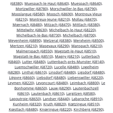
(68380)
,
Muespach-le-Haut (68640)
,
Muespach (68640)
,
Mortzwiller (68780)
,
Morschwiller-le-Bas (68790)
,
Mooslargue (68580)
,
Moosch (68690)
,
Montreux-Vieux
(68210)
,
Montreux-Jeune (68210)
,
Mollau (68470)
,
Mœrnach (68480)
,
Mitzach (68470)
,
Mittlach (68380)
,
Mittelwihr (68630)
,
Michelbach-le-Haut (68220)
,
Michelbach-le-Bas (68730)
,
Michelbach (68700)
,
Meyenheim (68890)
,
Metzeral (68380)
,
Merxheim (68500)
,
Mertzen (68210)
,
Masevaux (68290)
,
Manspach (68210)
,
Malmerspach (68550)
,
Magstatt-le-Haut (68510)
,
Magstatt-le-Bas (68510)
,
Magny (68210)
,
Lutterbach
(68460)
,
Lutter (68480)
,
Luttenbach-près-Munster (68140)
,
Luemschwiller (68720)
,
Lucelle (68480)
,
Logelheim
(68280)
,
Linthal (68610)
,
Linsdorf (68480)
,
Ligsdorf (68480)
,
Lièpvre (68660)
,
Liebsdorf (68480)
,
Liebenswiller (68220)
,
Leymen (68220)
,
Levoncourt (68480)
,
Leimbach (68800)
,
Le
Bonhomme (68650)
,
Lauw (68290)
,
Lautenbachzell
(68610)
,
Lautenbach (68610)
,
Largitzen (68580)
,
Lapoutroie (68650)
,
Landser (68440)
,
Labaroche (68910)
,
Kunheim (68320)
,
Kruth (68820)
,
Kœtzingue (68510)
,
Kœstlach (68480)
,
Knœringue (68220)
,
Kirchberg (68290)
,