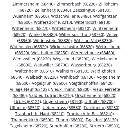
Zimmersheim (68440)
,
Zimmerbach (68230)
,
Zillisheim
(68720)
,
Zellenberg (68340)
,
Zaessingue (68130)
,
Wuenheim (68500)
,
Wolschwiller (68480)
,
Wolfgantzen
(68600)
,
Wolfersdorf (68210)
,
Wittersdorf (68130)
,
Wittenheim (68270)
,
Wittelsheim (68310)
,
Wintzenheim
(68920)
,
Winkel (68480)
,
Willer-sur-Thur (68760)
,
Willer
(68960)
,
Wildenstein (68820)
,
Wihr-au-Val (68230)
,
Widensolen (68320)
,
Wickerschwihr (68320)
,
Wettolsheim
(68920)
,
Westhalten (68250)
,
Werentzhouse (68480)
,
Wentzwiller (68220)
,
Wegscheid (68290)
,
Weckolsheim
(68600)
,
Wattwiller (68700)
,
Wasserbourg (68230)
,
Waltenheim (68510)
,
Walheim (68130)
,
Waldighofen
(68640)
,
Walbach (68230)
,
Wahlbach (68130)
,
Volgelsheim
(68600)
,
Vogelgrun (68600)
,
Vœgtlinshoffen (68420)
,
Village-Neuf (68128)
,
Vieux-Thann (68800)
,
Vieux-Ferrette
(68480)
,
Valdieu-Lutran (68210)
,
Urschenheim (68320)
,
Urbès (68121)
,
Ungersheim (68190)
,
Uffholtz (68700)
,
Uffheim (68510)
,
Ueberstrass (68580)
,
Turckheim (68230)
,
Traubach-le-Haut (68210)
,
Traubach-le-Bas (68210)
,
Thannenkirch (68590)
,
Thann (68800)
,
Tagsdorf (68130)
,
Tagolsheim (68720)
,
Sundhoffen (68280)
,
Strueth (68580)
,