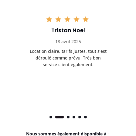
Tristan Noel
18 avril 2025
 de
Location claire, tarifs justes, tout s’est
Se
t
déroulé comme prévu. Très bon
pile
service client également.
Nous sommes également disponible à
: