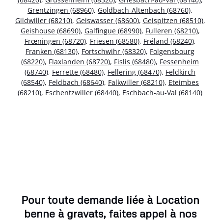
Grentzingen (68960)
,
Goldbach-Altenbach (68760)
,
Gildwiller (68210)
,
Geiswasser (68600)
,
Geispitzen (68510)
,
Geishouse (68690)
,
Galfingue (68990)
,
Fulleren (68210)
,
Frœningen (68720)
,
Friesen (68580)
,
Fréland (68240)
,
Franken (68130)
,
Fortschwihr (68320)
,
Folgensbourg
(68220)
,
Flaxlanden (68720)
,
Fislis (68480)
,
Fessenheim
(68740)
,
Ferrette (68480)
,
Fellering (68470)
,
Feldkirch
(68540)
,
Feldbach (68640)
,
Falkwiller (68210)
,
Eteimbes
(68210)
,
Eschentzwiller (68440)
,
Eschbach-au-Val (68140)
Pour toute demande liée à Location
benne à gravats, faites appel à nos