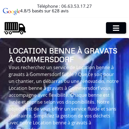
Téléphone :
06.63.53.17.27
4.8/5 basés sur 628 avis
LOCATION BENNE À GRAVATS
À GOMMERSDORF
Vous recherchez un service de Location benne à
gravats à Gommersdorf fiable ? Que ce soit pour
un chantier, un débarras ou une rénovation, notre
Location benne à gravats à Gommersdorf vous
accompagne avec flexibilité. Chaque benne est
livrée et reprise selon vos disponibilités. Notre
objectif est de vous offrir un service fluide et sans
contrainte. Simplifiez la gestion de vos déchets
avec notre Location benne à gravats à