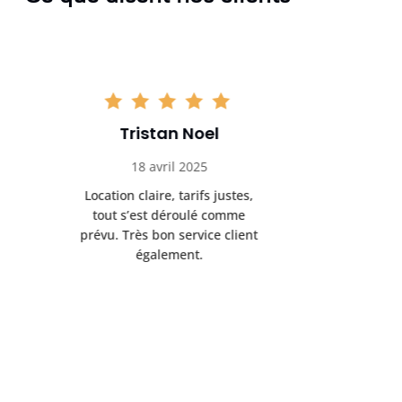
Tristan Noel
Chlo
18 avril 2025
30 
Location claire, tarifs justes,
Service au
tout s’est déroulé comme
été livrée p
prévu. Très bon service client
retrait s’e
également.
l’a