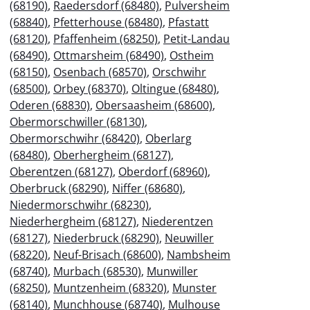
(68190)
,
Raedersdorf (68480)
,
Pulversheim
(68840)
,
Pfetterhouse (68480)
,
Pfastatt
(68120)
,
Pfaffenheim (68250)
,
Petit-Landau
(68490)
,
Ottmarsheim (68490)
,
Ostheim
(68150)
,
Osenbach (68570)
,
Orschwihr
(68500)
,
Orbey (68370)
,
Oltingue (68480)
,
Oderen (68830)
,
Obersaasheim (68600)
,
Obermorschwiller (68130)
,
Obermorschwihr (68420)
,
Oberlarg
(68480)
,
Oberhergheim (68127)
,
Oberentzen (68127)
,
Oberdorf (68960)
,
Oberbruck (68290)
,
Niffer (68680)
,
Niedermorschwihr (68230)
,
Niederhergheim (68127)
,
Niederentzen
(68127)
,
Niederbruck (68290)
,
Neuwiller
(68220)
,
Neuf-Brisach (68600)
,
Nambsheim
(68740)
,
Murbach (68530)
,
Munwiller
(68250)
,
Muntzenheim (68320)
,
Munster
(68140)
,
Munchhouse (68740)
,
Mulhouse