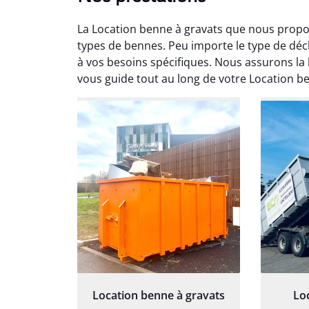
La Location benne à gravats que nous propos
types de bennes. Peu importe le type de déc
à vos besoins spécifiques. Nous assurons la l
vous guide tout au long de votre Location b
Au
Le serv
ja
except
travaill
et prof
notre j
prêt p
proj
Location benne à gravats
Lo