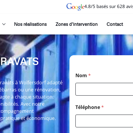
4.8/5 basés sur 628 avi
Nos réalisations
Zones d’intervention
Contact
GRAVATS
Nom
*
ravats à Wolfersdorf adapté
débarras ou une rénovation,
apte à chaque situation.
nibilités. Avec notre
Téléphone
*
 accompagnement
e, pratique et économique.