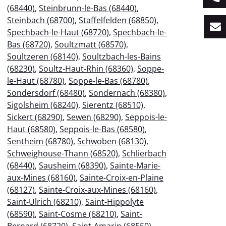
(68440)
,
Steinbrunn-le-Bas (68440)
,
Steinbach (68700)
,
Staffelfelden (68850)
,
Spechbach-le-Haut (68720)
,
Spechbach-le-
Bas (68720)
,
Soultzmatt (68570)
,
Soultzeren (68140)
,
Soultzbach-les-Bains
(68230)
,
Soultz-Haut-Rhin (68360)
,
Soppe-
le-Haut (68780)
,
Soppe-le-Bas (68780)
,
Sondersdorf (68480)
,
Sondernach (68380)
,
Sigolsheim (68240)
,
Sierentz (68510)
,
Sickert (68290)
,
Sewen (68290)
,
Seppois-le-
Haut (68580)
,
Seppois-le-Bas (68580)
,
Sentheim (68780)
,
Schwoben (68130)
,
Schweighouse-Thann (68520)
,
Schlierbach
(68440)
,
Sausheim (68390)
,
Sainte-Marie-
aux-Mines (68160)
,
Sainte-Croix-en-Plaine
(68127)
,
Sainte-Croix-aux-Mines (68160)
,
Saint-Ulrich (68210)
,
Saint-Hippolyte
(68590)
,
Saint-Cosme (68210)
,
Saint-
Bernard (68720)
,
Saint-Amarin (68550)
,