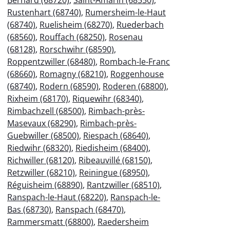
Rustenhart (68740)
,
Rumersheim-le-Haut
(68740)
,
Ruelisheim (68270)
,
Ruederbach
(68560)
,
Rouffach (68250)
,
Rosenau
(68128)
,
Rorschwihr (68590)
,
Roppentzwiller (68480)
,
Rombach-le-Franc
(68660)
,
Romagny (68210)
,
Roggenhouse
(68740)
,
Rodern (68590)
,
Roderen (68800)
,
Rixheim (68170)
,
Riquewihr (68340)
,
Rimbachzell (68500)
,
Rimbach-près-
Masevaux (68290)
,
Rimbach-près-
Guebwiller (68500)
,
Riespach (68640)
,
Riedwihr (68320)
,
Riedisheim (68400)
,
Richwiller (68120)
,
Ribeauvillé (68150)
,
Retzwiller (68210)
,
Reiningue (68950)
,
Réguisheim (68890)
,
Rantzwiller (68510)
,
Ranspach-le-Haut (68220)
,
Ranspach-le-
Bas (68730)
,
Ranspach (68470)
,
Rammersmatt (68800)
,
Raedersheim