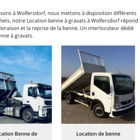
ons à Wolfersdorf, nous mettons à disposition différents
hets, notre Location benne à gravats à Wolfersdorf répond
ivraison et la reprise de la benne. Un interlocuteur dédié
enne à gravats.
rélie Bonnet
Elisa Barreau
21 juin 2024
6 avril 2025
ice de terrassement
Parfait pour évacuer les
rdin à Var était
gravats de mon chantier.
ionnel. L'équipe a
Service rapide et efficace. Je
é de manière efficace
recommande sans
essionnelle, laissant
hésitation.
ardin impeccable et
our notre nouveau
et d'aménagement
paysager.
cation Benne de
Location de benne