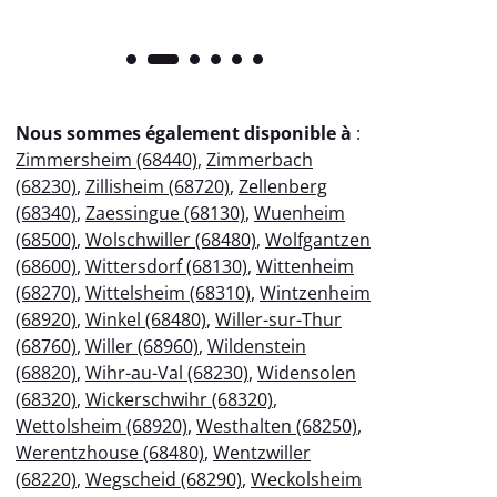
Nous sommes également disponible à
:
Zimmersheim (68440)
,
Zimmerbach
(68230)
,
Zillisheim (68720)
,
Zellenberg
(68340)
,
Zaessingue (68130)
,
Wuenheim
(68500)
,
Wolschwiller (68480)
,
Wolfgantzen
(68600)
,
Wittersdorf (68130)
,
Wittenheim
(68270)
,
Wittelsheim (68310)
,
Wintzenheim
(68920)
,
Winkel (68480)
,
Willer-sur-Thur
(68760)
,
Willer (68960)
,
Wildenstein
(68820)
,
Wihr-au-Val (68230)
,
Widensolen
(68320)
,
Wickerschwihr (68320)
,
Wettolsheim (68920)
,
Westhalten (68250)
,
Werentzhouse (68480)
,
Wentzwiller
(68220)
,
Wegscheid (68290)
,
Weckolsheim