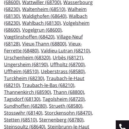
(68600)
,
Wattwiller (68700)
,
Wasserbourg
(68230)
,
Waltenheim (68510)
,
Walheim
(68130)
,
Waldighofen (68640)
,
Walbach
(68230)
,
Wahlbach (68130)
,
Volgelsheim
(68600)
,
Vogelgrun (68600)
,
Vœgtlinshoffen (68420)
,
Village-Neuf
(68128)
,
Vieux-Thann (68800)
,
Vieux-
Ferrette (68480)
,
Valdieu-Lutran (68210)
,
Urschenheim (68320)
,
Urbès (68121)
,
Ungersheim (68190)
,
Uffholtz (68700)
,
Uffheim (68510)
,
Ueberstrass (68580)
,
Turckheim (68230)
,
Traubach-le-Haut
(68210)
,
Traubach-le-Bas (68210)
,
Thannenkirch (68590)
,
Thann (68800)
,
Tagsdorf (68130)
,
Tagolsheim (68720)
,
Sundhoffen (68280)
,
Strueth (68580)
,
Stosswihr (68140)
,
Storckensohn (68470)
,
Stetten (68510)
,
Sternenberg (68780)
,
Steinsoultz (68640)
,
Steinbrunn-le-Haut