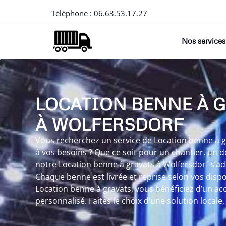
Téléphone :
06.63.53.17.27
Nos services
LOCATION BENNE À 
À WOLFERSDORF
Vous recherchez un service de Location benne à g
à vos besoins ? Que ce soit pour un chantier, un 
notre Location benne à gravats à Wolfersdorf s’ad
Chaque benne est livrée et reprise selon vos dispo
Location benne à gravats, vous bénéficiez d’un
personnalisé. Faites le choix d’une solution local