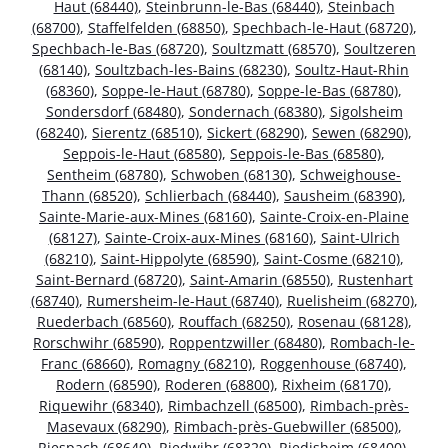
Haut (68440)
,
Steinbrunn-le-Bas (68440)
,
Steinbach
(68700)
,
Staffelfelden (68850)
,
Spechbach-le-Haut (68720)
,
Spechbach-le-Bas (68720)
,
Soultzmatt (68570)
,
Soultzeren
(68140)
,
Soultzbach-les-Bains (68230)
,
Soultz-Haut-Rhin
(68360)
,
Soppe-le-Haut (68780)
,
Soppe-le-Bas (68780)
,
Sondersdorf (68480)
,
Sondernach (68380)
,
Sigolsheim
(68240)
,
Sierentz (68510)
,
Sickert (68290)
,
Sewen (68290)
,
Seppois-le-Haut (68580)
,
Seppois-le-Bas (68580)
,
Sentheim (68780)
,
Schwoben (68130)
,
Schweighouse-
Thann (68520)
,
Schlierbach (68440)
,
Sausheim (68390)
,
Sainte-Marie-aux-Mines (68160)
,
Sainte-Croix-en-Plaine
(68127)
,
Sainte-Croix-aux-Mines (68160)
,
Saint-Ulrich
(68210)
,
Saint-Hippolyte (68590)
,
Saint-Cosme (68210)
,
Saint-Bernard (68720)
,
Saint-Amarin (68550)
,
Rustenhart
(68740)
,
Rumersheim-le-Haut (68740)
,
Ruelisheim (68270)
,
Ruederbach (68560)
,
Rouffach (68250)
,
Rosenau (68128)
,
Rorschwihr (68590)
,
Roppentzwiller (68480)
,
Rombach-le-
Franc (68660)
,
Romagny (68210)
,
Roggenhouse (68740)
,
Rodern (68590)
,
Roderen (68800)
,
Rixheim (68170)
,
Riquewihr (68340)
,
Rimbachzell (68500)
,
Rimbach-près-
Masevaux (68290)
,
Rimbach-près-Guebwiller (68500)
,
Riespach (68640)
,
Riedwihr (68320)
,
Riedisheim (68400)
,