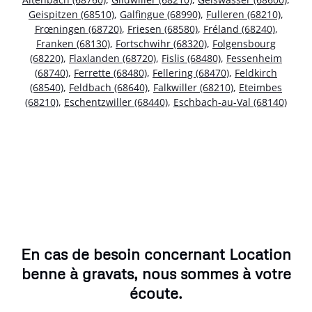
Geispitzen (68510)
,
Galfingue (68990)
,
Fulleren (68210)
,
Frœningen (68720)
,
Friesen (68580)
,
Fréland (68240)
,
Franken (68130)
,
Fortschwihr (68320)
,
Folgensbourg
(68220)
,
Flaxlanden (68720)
,
Fislis (68480)
,
Fessenheim
(68740)
,
Ferrette (68480)
,
Fellering (68470)
,
Feldkirch
(68540)
,
Feldbach (68640)
,
Falkwiller (68210)
,
Eteimbes
(68210)
,
Eschentzwiller (68440)
,
Eschbach-au-Val (68140)
En cas de besoin concernant Location
benne à gravats, nous sommes à votre
écoute.