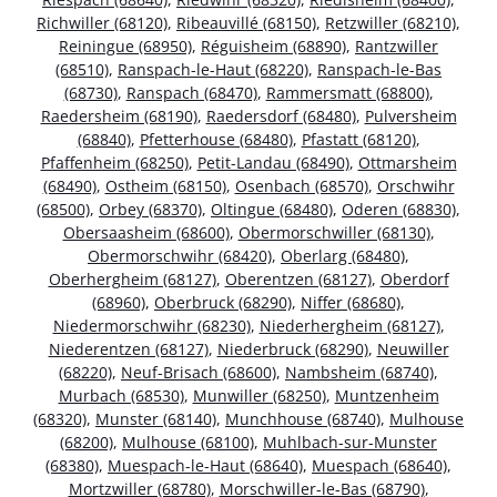
Richwiller (68120)
,
Ribeauvillé (68150)
,
Retzwiller (68210)
,
Reiningue (68950)
,
Réguisheim (68890)
,
Rantzwiller
(68510)
,
Ranspach-le-Haut (68220)
,
Ranspach-le-Bas
(68730)
,
Ranspach (68470)
,
Rammersmatt (68800)
,
Raedersheim (68190)
,
Raedersdorf (68480)
,
Pulversheim
(68840)
,
Pfetterhouse (68480)
,
Pfastatt (68120)
,
Pfaffenheim (68250)
,
Petit-Landau (68490)
,
Ottmarsheim
(68490)
,
Ostheim (68150)
,
Osenbach (68570)
,
Orschwihr
(68500)
,
Orbey (68370)
,
Oltingue (68480)
,
Oderen (68830)
,
Obersaasheim (68600)
,
Obermorschwiller (68130)
,
Obermorschwihr (68420)
,
Oberlarg (68480)
,
Oberhergheim (68127)
,
Oberentzen (68127)
,
Oberdorf
(68960)
,
Oberbruck (68290)
,
Niffer (68680)
,
Niedermorschwihr (68230)
,
Niederhergheim (68127)
,
Niederentzen (68127)
,
Niederbruck (68290)
,
Neuwiller
(68220)
,
Neuf-Brisach (68600)
,
Nambsheim (68740)
,
Murbach (68530)
,
Munwiller (68250)
,
Muntzenheim
(68320)
,
Munster (68140)
,
Munchhouse (68740)
,
Mulhouse
(68200)
,
Mulhouse (68100)
,
Muhlbach-sur-Munster
(68380)
,
Muespach-le-Haut (68640)
,
Muespach (68640)
,
Mortzwiller (68780)
,
Morschwiller-le-Bas (68790)
,