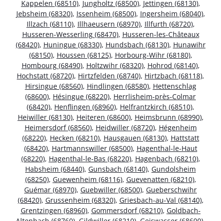
Kappelen (68510)
,
Jungholtz (68500)
,
Jettingen (68130)
,
Jebsheim (68320)
,
Issenheim (68500)
,
Ingersheim (68040)
,
Illzach (68110)
,
Illhaeusern (68970)
,
Illfurth (68720)
,
Husseren-Wesserling (68470)
,
Husseren-les-Châteaux
(68420)
,
Huningue (68330)
,
Hundsbach (68130)
,
Hunawihr
(68150)
,
Houssen (68125)
,
Horbourg-Wihr (68180)
,
Hombourg (68490)
,
Holtzwihr (68320)
,
Hohrod (68140)
,
Hochstatt (68720)
,
Hirtzfelden (68740)
,
Hirtzbach (68118)
,
Hirsingue (68560)
,
Hindlingen (68580)
,
Hettenschlag
(68600)
,
Hésingue (68220)
,
Herrlisheim-près-Colmar
(68420)
,
Henflingen (68960)
,
Helfrantzkirch (68510)
,
Heiwiller (68130)
,
Heiteren (68600)
,
Heimsbrunn (68990)
,
Heimersdorf (68560)
,
Heidwiller (68720)
,
Hégenheim
(68220)
,
Hecken (68210)
,
Hausgauen (68130)
,
Hattstatt
(68420)
,
Hartmannswiller (68500)
,
Hagenthal-le-Haut
(68220)
,
Hagenthal-le-Bas (68220)
,
Hagenbach (68210)
,
Habsheim (68440)
,
Gunsbach (68140)
,
Gundolsheim
(68250)
,
Guewenheim (68116)
,
Guevenatten (68210)
,
Guémar (68970)
,
Guebwiller (68500)
,
Gueberschwihr
(68420)
,
Grussenheim (68320)
,
Griesbach-au-Val (68140)
,
Grentzingen (68960)
,
Gommersdorf (68210)
,
Goldbach-
Altenbach (68760)
,
Gildwiller (68210)
,
Geiswasser (68600)
,