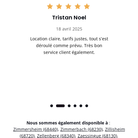
Tristan Noel
18 avril 2025
 de
Location claire, tarifs justes, tout s’est
Se
t
déroulé comme prévu. Très bon
pile
service client également.
Nous sommes également disponible à
:
Zimmersheim (68440)
,
Zimmerbach (68230)
,
Zillisheim
(68720)
,
Zellenberg (68340)
,
Zaessingue (68130)
,