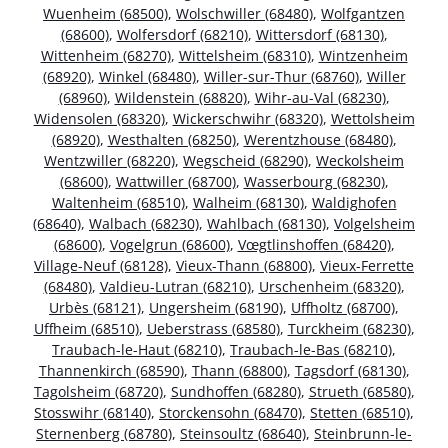
Wuenheim (68500)
,
Wolschwiller (68480)
,
Wolfgantzen
(68600)
,
Wolfersdorf (68210)
,
Wittersdorf (68130)
,
Wittenheim (68270)
,
Wittelsheim (68310)
,
Wintzenheim
(68920)
,
Winkel (68480)
,
Willer-sur-Thur (68760)
,
Willer
(68960)
,
Wildenstein (68820)
,
Wihr-au-Val (68230)
,
Widensolen (68320)
,
Wickerschwihr (68320)
,
Wettolsheim
(68920)
,
Westhalten (68250)
,
Werentzhouse (68480)
,
Wentzwiller (68220)
,
Wegscheid (68290)
,
Weckolsheim
(68600)
,
Wattwiller (68700)
,
Wasserbourg (68230)
,
Waltenheim (68510)
,
Walheim (68130)
,
Waldighofen
(68640)
,
Walbach (68230)
,
Wahlbach (68130)
,
Volgelsheim
(68600)
,
Vogelgrun (68600)
,
Vœgtlinshoffen (68420)
,
Village-Neuf (68128)
,
Vieux-Thann (68800)
,
Vieux-Ferrette
(68480)
,
Valdieu-Lutran (68210)
,
Urschenheim (68320)
,
Urbès (68121)
,
Ungersheim (68190)
,
Uffholtz (68700)
,
Uffheim (68510)
,
Ueberstrass (68580)
,
Turckheim (68230)
,
Traubach-le-Haut (68210)
,
Traubach-le-Bas (68210)
,
Thannenkirch (68590)
,
Thann (68800)
,
Tagsdorf (68130)
,
Tagolsheim (68720)
,
Sundhoffen (68280)
,
Strueth (68580)
,
Stosswihr (68140)
,
Storckensohn (68470)
,
Stetten (68510)
,
Sternenberg (68780)
,
Steinsoultz (68640)
,
Steinbrunn-le-