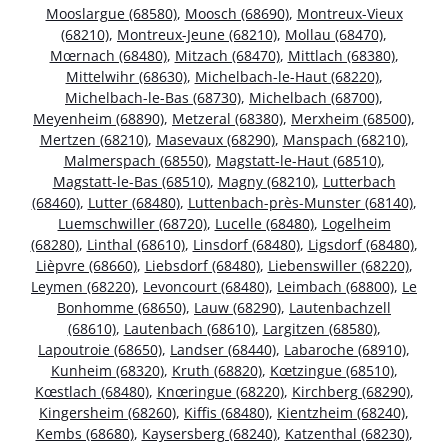
Mooslargue (68580)
,
Moosch (68690)
,
Montreux-Vieux
(68210)
,
Montreux-Jeune (68210)
,
Mollau (68470)
,
Mœrnach (68480)
,
Mitzach (68470)
,
Mittlach (68380)
,
Mittelwihr (68630)
,
Michelbach-le-Haut (68220)
,
Michelbach-le-Bas (68730)
,
Michelbach (68700)
,
Meyenheim (68890)
,
Metzeral (68380)
,
Merxheim (68500)
,
Mertzen (68210)
,
Masevaux (68290)
,
Manspach (68210)
,
Malmerspach (68550)
,
Magstatt-le-Haut (68510)
,
Magstatt-le-Bas (68510)
,
Magny (68210)
,
Lutterbach
(68460)
,
Lutter (68480)
,
Luttenbach-près-Munster (68140)
,
Luemschwiller (68720)
,
Lucelle (68480)
,
Logelheim
(68280)
,
Linthal (68610)
,
Linsdorf (68480)
,
Ligsdorf (68480)
,
Lièpvre (68660)
,
Liebsdorf (68480)
,
Liebenswiller (68220)
,
Leymen (68220)
,
Levoncourt (68480)
,
Leimbach (68800)
,
Le
Bonhomme (68650)
,
Lauw (68290)
,
Lautenbachzell
(68610)
,
Lautenbach (68610)
,
Largitzen (68580)
,
Lapoutroie (68650)
,
Landser (68440)
,
Labaroche (68910)
,
Kunheim (68320)
,
Kruth (68820)
,
Kœtzingue (68510)
,
Kœstlach (68480)
,
Knœringue (68220)
,
Kirchberg (68290)
,
Kingersheim (68260)
,
Kiffis (68480)
,
Kientzheim (68240)
,
Kembs (68680)
,
Kaysersberg (68240)
,
Katzenthal (68230)
,