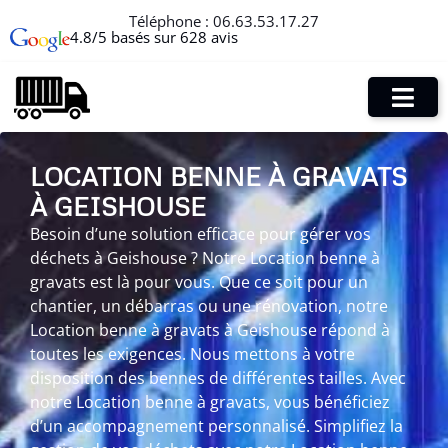
Téléphone :
06.63.53.17.27
4.8/5 basés sur 628 avis
LOCATION BENNE À GRAVATS
À GEISHOUSE
Besoin d’une solution efficace pour gérer vos
déchets à Geishouse ? Notre Location benne à
gravats est là pour vous. Que ce soit pour un
chantier, un débarras ou une rénovation, notre
Location benne à gravats à Geishouse répond à
toutes les exigences. Nous mettons à votre
disposition des bennes de différentes tailles. Avec
notre Location benne à gravats, vous bénéficiez
d’un accompagnement personnalisé. Simplifiez la