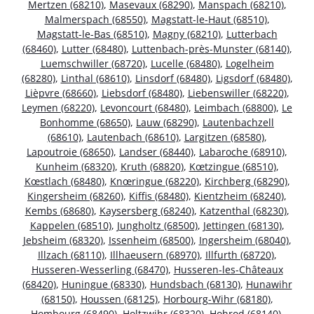
Mertzen (68210)
,
Masevaux (68290)
,
Manspach (68210)
,
Malmerspach (68550)
,
Magstatt-le-Haut (68510)
,
Magstatt-le-Bas (68510)
,
Magny (68210)
,
Lutterbach
(68460)
,
Lutter (68480)
,
Luttenbach-près-Munster (68140)
,
Luemschwiller (68720)
,
Lucelle (68480)
,
Logelheim
(68280)
,
Linthal (68610)
,
Linsdorf (68480)
,
Ligsdorf (68480)
,
Lièpvre (68660)
,
Liebsdorf (68480)
,
Liebenswiller (68220)
,
Leymen (68220)
,
Levoncourt (68480)
,
Leimbach (68800)
,
Le
Bonhomme (68650)
,
Lauw (68290)
,
Lautenbachzell
(68610)
,
Lautenbach (68610)
,
Largitzen (68580)
,
Lapoutroie (68650)
,
Landser (68440)
,
Labaroche (68910)
,
Kunheim (68320)
,
Kruth (68820)
,
Kœtzingue (68510)
,
Kœstlach (68480)
,
Knœringue (68220)
,
Kirchberg (68290)
,
Kingersheim (68260)
,
Kiffis (68480)
,
Kientzheim (68240)
,
Kembs (68680)
,
Kaysersberg (68240)
,
Katzenthal (68230)
,
Kappelen (68510)
,
Jungholtz (68500)
,
Jettingen (68130)
,
Jebsheim (68320)
,
Issenheim (68500)
,
Ingersheim (68040)
,
Illzach (68110)
,
Illhaeusern (68970)
,
Illfurth (68720)
,
Husseren-Wesserling (68470)
,
Husseren-les-Châteaux
(68420)
,
Huningue (68330)
,
Hundsbach (68130)
,
Hunawihr
(68150)
,
Houssen (68125)
,
Horbourg-Wihr (68180)
,
Hombourg (68490)
,
Holtzwihr (68320)
,
Hohrod (68140)
,