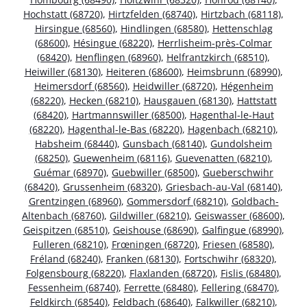
Hochstatt (68720)
,
Hirtzfelden (68740)
,
Hirtzbach (68118)
,
Hirsingue (68560)
,
Hindlingen (68580)
,
Hettenschlag
(68600)
,
Hésingue (68220)
,
Herrlisheim-près-Colmar
(68420)
,
Henflingen (68960)
,
Helfrantzkirch (68510)
,
Heiwiller (68130)
,
Heiteren (68600)
,
Heimsbrunn (68990)
,
Heimersdorf (68560)
,
Heidwiller (68720)
,
Hégenheim
(68220)
,
Hecken (68210)
,
Hausgauen (68130)
,
Hattstatt
(68420)
,
Hartmannswiller (68500)
,
Hagenthal-le-Haut
(68220)
,
Hagenthal-le-Bas (68220)
,
Hagenbach (68210)
,
Habsheim (68440)
,
Gunsbach (68140)
,
Gundolsheim
(68250)
,
Guewenheim (68116)
,
Guevenatten (68210)
,
Guémar (68970)
,
Guebwiller (68500)
,
Gueberschwihr
(68420)
,
Grussenheim (68320)
,
Griesbach-au-Val (68140)
,
Grentzingen (68960)
,
Gommersdorf (68210)
,
Goldbach-
Altenbach (68760)
,
Gildwiller (68210)
,
Geiswasser (68600)
,
Geispitzen (68510)
,
Geishouse (68690)
,
Galfingue (68990)
,
Fulleren (68210)
,
Frœningen (68720)
,
Friesen (68580)
,
Fréland (68240)
,
Franken (68130)
,
Fortschwihr (68320)
,
Folgensbourg (68220)
,
Flaxlanden (68720)
,
Fislis (68480)
,
Fessenheim (68740)
,
Ferrette (68480)
,
Fellering (68470)
,
Feldkirch (68540)
,
Feldbach (68640)
,
Falkwiller (68210)
,