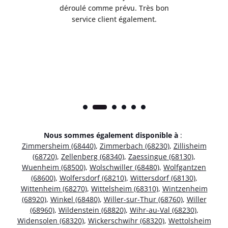
t
déroulé comme prévu. Très bon
pile
service client également.
Nous sommes également disponible à
:
Zimmersheim (68440)
,
Zimmerbach (68230)
,
Zillisheim
(68720)
,
Zellenberg (68340)
,
Zaessingue (68130)
,
Wuenheim (68500)
,
Wolschwiller (68480)
,
Wolfgantzen
(68600)
,
Wolfersdorf (68210)
,
Wittersdorf (68130)
,
Wittenheim (68270)
,
Wittelsheim (68310)
,
Wintzenheim
(68920)
,
Winkel (68480)
,
Willer-sur-Thur (68760)
,
Willer
(68960)
,
Wildenstein (68820)
,
Wihr-au-Val (68230)
,
Widensolen (68320)
,
Wickerschwihr (68320)
,
Wettolsheim