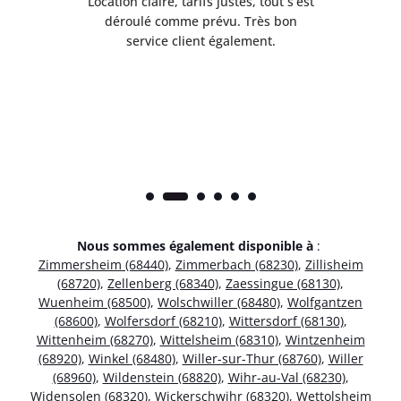
 de
Location claire, tarifs justes, tout s’est
Se
t
déroulé comme prévu. Très bon
pile
service client également.
Nous sommes également disponible à
:
Zimmersheim (68440)
,
Zimmerbach (68230)
,
Zillisheim
(68720)
,
Zellenberg (68340)
,
Zaessingue (68130)
,
Wuenheim (68500)
,
Wolschwiller (68480)
,
Wolfgantzen
(68600)
,
Wolfersdorf (68210)
,
Wittersdorf (68130)
,
Wittenheim (68270)
,
Wittelsheim (68310)
,
Wintzenheim
(68920)
,
Winkel (68480)
,
Willer-sur-Thur (68760)
,
Willer
(68960)
,
Wildenstein (68820)
,
Wihr-au-Val (68230)
,
Widensolen (68320)
,
Wickerschwihr (68320)
,
Wettolsheim