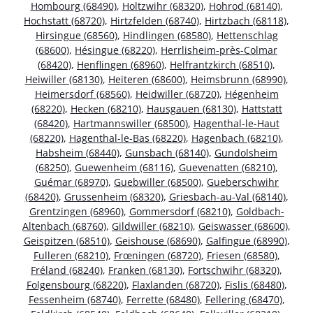
Hombourg (68490)
,
Holtzwihr (68320)
,
Hohrod (68140)
,
Hochstatt (68720)
,
Hirtzfelden (68740)
,
Hirtzbach (68118)
,
Hirsingue (68560)
,
Hindlingen (68580)
,
Hettenschlag
(68600)
,
Hésingue (68220)
,
Herrlisheim-près-Colmar
(68420)
,
Henflingen (68960)
,
Helfrantzkirch (68510)
,
Heiwiller (68130)
,
Heiteren (68600)
,
Heimsbrunn (68990)
,
Heimersdorf (68560)
,
Heidwiller (68720)
,
Hégenheim
(68220)
,
Hecken (68210)
,
Hausgauen (68130)
,
Hattstatt
(68420)
,
Hartmannswiller (68500)
,
Hagenthal-le-Haut
(68220)
,
Hagenthal-le-Bas (68220)
,
Hagenbach (68210)
,
Habsheim (68440)
,
Gunsbach (68140)
,
Gundolsheim
(68250)
,
Guewenheim (68116)
,
Guevenatten (68210)
,
Guémar (68970)
,
Guebwiller (68500)
,
Gueberschwihr
(68420)
,
Grussenheim (68320)
,
Griesbach-au-Val (68140)
,
Grentzingen (68960)
,
Gommersdorf (68210)
,
Goldbach-
Altenbach (68760)
,
Gildwiller (68210)
,
Geiswasser (68600)
,
Geispitzen (68510)
,
Geishouse (68690)
,
Galfingue (68990)
,
Fulleren (68210)
,
Frœningen (68720)
,
Friesen (68580)
,
Fréland (68240)
,
Franken (68130)
,
Fortschwihr (68320)
,
Folgensbourg (68220)
,
Flaxlanden (68720)
,
Fislis (68480)
,
Fessenheim (68740)
,
Ferrette (68480)
,
Fellering (68470)
,