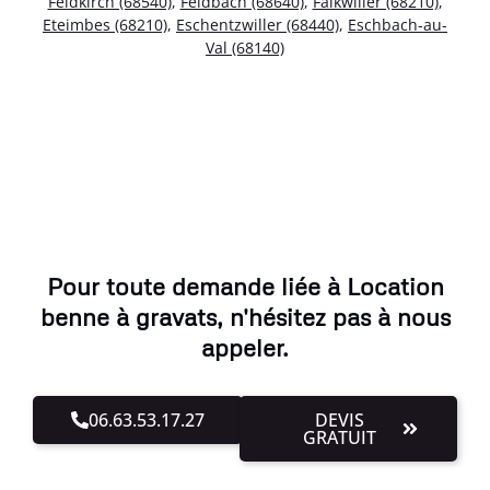
Feldkirch (68540)
,
Feldbach (68640)
,
Falkwiller (68210)
,
Eteimbes (68210)
,
Eschentzwiller (68440)
,
Eschbach-au-
Val (68140)
Pour toute demande liée à Location
benne à gravats, n'hésitez pas à nous
appeler.
06.63.53.17.27
DEVIS
GRATUIT