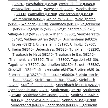
(68920)
,
Westhalten (68250)
,
Werentzhouse (68480)
,
Wentzwiller (68220)
,
Wegscheid (68290)
,
Weckolsheim
(68600)
,
Wattwiller (68700)
,
Wasserbourg (68230)
,
Waltenheim (68510)
,
Walheim (68130)
,
Waldighofen
(68640)
,
Walbach (68230)
,
Wahlbach (68130)
,
Volgelsheim
(68600)
,
Vogelgrun (68600)
,
Vœgtlinshoffen (68420)
,
Village-Neuf (68128)
,
Vieux-Thann (68800)
,
Vieux-Ferrette
(68480)
,
Valdieu-Lutran (68210)
,
Urschenheim (68320)
,
Urbès (68121)
,
Ungersheim (68190)
,
Uffholtz (68700)
,
Uffheim (68510)
,
Ueberstrass (68580)
,
Turckheim (68230)
,
Traubach-le-Haut (68210)
,
Traubach-le-Bas (68210)
,
Thannenkirch (68590)
,
Thann (68800)
,
Tagsdorf (68130)
,
Tagolsheim (68720)
,
Sundhoffen (68280)
,
Strueth (68580)
,
Stosswihr (68140)
,
Storckensohn (68470)
,
Stetten (68510)
,
Sternenberg (68780)
,
Steinsoultz (68640)
,
Steinbrunn-le-
Haut (68440)
,
Steinbrunn-le-Bas (68440)
,
Steinbach
(68700)
,
Staffelfelden (68850)
,
Spechbach-le-Haut (68720)
,
Spechbach-le-Bas (68720)
,
Soultzmatt (68570)
,
Soultzeren
(68140)
,
Soultzbach-les-Bains (68230)
,
Soultz-Haut-Rhin
(68360)
,
Soppe-le-Haut (68780)
,
Soppe-le-Bas (68780)
,
Sondersdorf (68480)
,
Sondernach (68380)
,
Sigolsheim