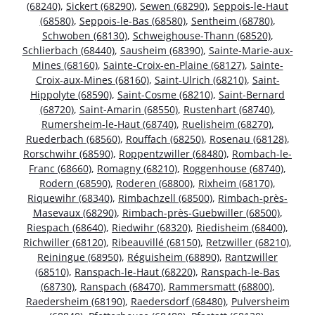
(68240)
,
Sickert (68290)
,
Sewen (68290)
,
Seppois-le-Haut
(68580)
,
Seppois-le-Bas (68580)
,
Sentheim (68780)
,
Schwoben (68130)
,
Schweighouse-Thann (68520)
,
Schlierbach (68440)
,
Sausheim (68390)
,
Sainte-Marie-aux-
Mines (68160)
,
Sainte-Croix-en-Plaine (68127)
,
Sainte-
Croix-aux-Mines (68160)
,
Saint-Ulrich (68210)
,
Saint-
Hippolyte (68590)
,
Saint-Cosme (68210)
,
Saint-Bernard
(68720)
,
Saint-Amarin (68550)
,
Rustenhart (68740)
,
Rumersheim-le-Haut (68740)
,
Ruelisheim (68270)
,
Ruederbach (68560)
,
Rouffach (68250)
,
Rosenau (68128)
,
Rorschwihr (68590)
,
Roppentzwiller (68480)
,
Rombach-le-
Franc (68660)
,
Romagny (68210)
,
Roggenhouse (68740)
,
Rodern (68590)
,
Roderen (68800)
,
Rixheim (68170)
,
Riquewihr (68340)
,
Rimbachzell (68500)
,
Rimbach-près-
Masevaux (68290)
,
Rimbach-près-Guebwiller (68500)
,
Riespach (68640)
,
Riedwihr (68320)
,
Riedisheim (68400)
,
Richwiller (68120)
,
Ribeauvillé (68150)
,
Retzwiller (68210)
,
Reiningue (68950)
,
Réguisheim (68890)
,
Rantzwiller
(68510)
,
Ranspach-le-Haut (68220)
,
Ranspach-le-Bas
(68730)
,
Ranspach (68470)
,
Rammersmatt (68800)
,
Raedersheim (68190)
,
Raedersdorf (68480)
,
Pulversheim