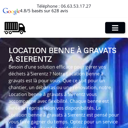
Téléphone :
06.63.53.17.27
4.8/5 basés sur 628 avis
LOCATION BENNE À GRAVATS
À SIERENTZ
Besoin d’une solution efficace pour gérer vos
déchets à Sierentz ? Notre Location benne à
gravats est là pour vous. Que ce soit pour un
chantier, un débarras ou une rénovation, notre
Location benne à gravats à Sierentz vous
accompagne avec flexibilité. Chaque benne est
livrée et reprise selon vos disponibilités. Le
Location benne à gravats à Sierentz est pensé pour
vous faire gagner du temps. Optez pour un service