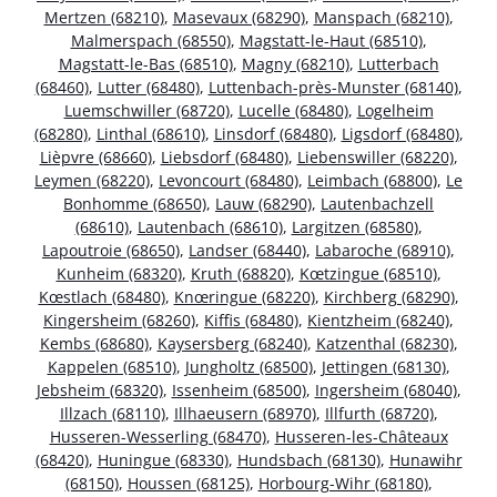
Mertzen (68210)
,
Masevaux (68290)
,
Manspach (68210)
,
Malmerspach (68550)
,
Magstatt-le-Haut (68510)
,
Magstatt-le-Bas (68510)
,
Magny (68210)
,
Lutterbach
(68460)
,
Lutter (68480)
,
Luttenbach-près-Munster (68140)
,
Luemschwiller (68720)
,
Lucelle (68480)
,
Logelheim
(68280)
,
Linthal (68610)
,
Linsdorf (68480)
,
Ligsdorf (68480)
,
Lièpvre (68660)
,
Liebsdorf (68480)
,
Liebenswiller (68220)
,
Leymen (68220)
,
Levoncourt (68480)
,
Leimbach (68800)
,
Le
Bonhomme (68650)
,
Lauw (68290)
,
Lautenbachzell
(68610)
,
Lautenbach (68610)
,
Largitzen (68580)
,
Lapoutroie (68650)
,
Landser (68440)
,
Labaroche (68910)
,
Kunheim (68320)
,
Kruth (68820)
,
Kœtzingue (68510)
,
Kœstlach (68480)
,
Knœringue (68220)
,
Kirchberg (68290)
,
Kingersheim (68260)
,
Kiffis (68480)
,
Kientzheim (68240)
,
Kembs (68680)
,
Kaysersberg (68240)
,
Katzenthal (68230)
,
Kappelen (68510)
,
Jungholtz (68500)
,
Jettingen (68130)
,
Jebsheim (68320)
,
Issenheim (68500)
,
Ingersheim (68040)
,
Illzach (68110)
,
Illhaeusern (68970)
,
Illfurth (68720)
,
Husseren-Wesserling (68470)
,
Husseren-les-Châteaux
(68420)
,
Huningue (68330)
,
Hundsbach (68130)
,
Hunawihr
(68150)
,
Houssen (68125)
,
Horbourg-Wihr (68180)
,