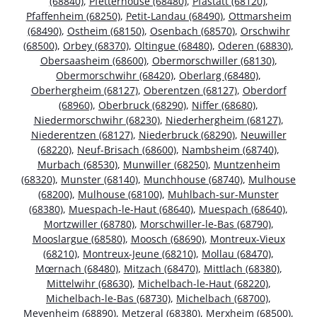
(68840)
,
Pfetterhouse (68480)
,
Pfastatt (68120)
,
Pfaffenheim (68250)
,
Petit-Landau (68490)
,
Ottmarsheim
(68490)
,
Ostheim (68150)
,
Osenbach (68570)
,
Orschwihr
(68500)
,
Orbey (68370)
,
Oltingue (68480)
,
Oderen (68830)
,
Obersaasheim (68600)
,
Obermorschwiller (68130)
,
Obermorschwihr (68420)
,
Oberlarg (68480)
,
Oberhergheim (68127)
,
Oberentzen (68127)
,
Oberdorf
(68960)
,
Oberbruck (68290)
,
Niffer (68680)
,
Niedermorschwihr (68230)
,
Niederhergheim (68127)
,
Niederentzen (68127)
,
Niederbruck (68290)
,
Neuwiller
(68220)
,
Neuf-Brisach (68600)
,
Nambsheim (68740)
,
Murbach (68530)
,
Munwiller (68250)
,
Muntzenheim
(68320)
,
Munster (68140)
,
Munchhouse (68740)
,
Mulhouse
(68200)
,
Mulhouse (68100)
,
Muhlbach-sur-Munster
(68380)
,
Muespach-le-Haut (68640)
,
Muespach (68640)
,
Mortzwiller (68780)
,
Morschwiller-le-Bas (68790)
,
Mooslargue (68580)
,
Moosch (68690)
,
Montreux-Vieux
(68210)
,
Montreux-Jeune (68210)
,
Mollau (68470)
,
Mœrnach (68480)
,
Mitzach (68470)
,
Mittlach (68380)
,
Mittelwihr (68630)
,
Michelbach-le-Haut (68220)
,
Michelbach-le-Bas (68730)
,
Michelbach (68700)
,
Meyenheim (68890)
,
Metzeral (68380)
,
Merxheim (68500)
,