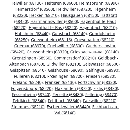
Heiwiller (68130)
,
Heiteren (68600)
,
Heimsbrunn (68990)
,
Heimersdorf (68560)
,
Heidwiller (68720)
,
Hégenheim
(68220)
,
Hecken (68210)
,
Hausgauen (68130)
,
Hattstatt
(68420)
,
Hartmannswiller (68500)
,
Hagenthal-le-Haut
(68220)
,
Hagenthal-le-Bas (68220)
,
Hagenbach (68210)
,
Habsheim (68440)
,
Gunsbach (68140)
,
Gundolsheim
(68250)
,
Guewenheim (68116)
,
Guevenatten (68210)
,
Guémar (68970)
,
Guebwiller (68500)
,
Gueberschwihr
(68420)
,
Grussenheim (68320)
,
Griesbach-au-Val (68140)
,
Grentzingen (68960)
,
Gommersdorf (68210)
,
Goldbach-
Altenbach (68760)
,
Gildwiller (68210)
,
Geiswasser (68600)
,
Geispitzen (68510)
,
Geishouse (68690)
,
Galfingue (68990)
,
Fulleren (68210)
,
Frœningen (68720)
,
Friesen (68580)
,
Fréland (68240)
,
Franken (68130)
,
Fortschwihr (68320)
,
Folgensbourg (68220)
,
Flaxlanden (68720)
,
Fislis (68480)
,
Fessenheim (68740)
,
Ferrette (68480)
,
Fellering (68470)
,
Feldkirch (68540)
,
Feldbach (68640)
,
Falkwiller (68210)
,
Eteimbes (68210)
,
Eschentzwiller (68440)
,
Eschbach-au-
Val (68140)