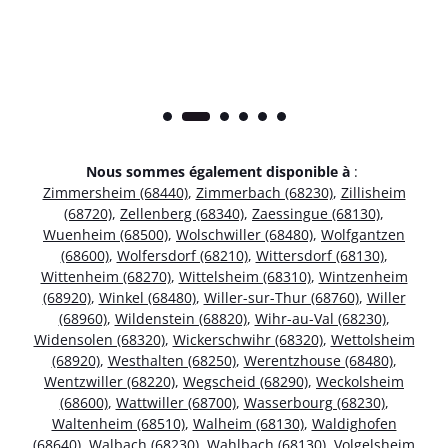
Nous sommes également disponible à
:
Zimmersheim (68440)
,
Zimmerbach (68230)
,
Zillisheim
(68720)
,
Zellenberg (68340)
,
Zaessingue (68130)
,
Wuenheim (68500)
,
Wolschwiller (68480)
,
Wolfgantzen
(68600)
,
Wolfersdorf (68210)
,
Wittersdorf (68130)
,
Wittenheim (68270)
,
Wittelsheim (68310)
,
Wintzenheim
(68920)
,
Winkel (68480)
,
Willer-sur-Thur (68760)
,
Willer
(68960)
,
Wildenstein (68820)
,
Wihr-au-Val (68230)
,
Widensolen (68320)
,
Wickerschwihr (68320)
,
Wettolsheim
(68920)
,
Westhalten (68250)
,
Werentzhouse (68480)
,
Wentzwiller (68220)
,
Wegscheid (68290)
,
Weckolsheim
(68600)
,
Wattwiller (68700)
,
Wasserbourg (68230)
,
Waltenheim (68510)
,
Walheim (68130)
,
Waldighofen
(68640)
,
Walbach (68230)
,
Wahlbach (68130)
,
Volgelsheim