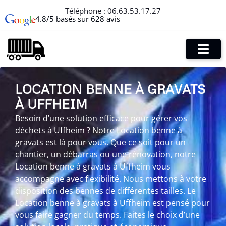
Téléphone :
06.63.53.17.27
4.8/5 basés sur 628 avis
LOCATION BENNE À GRAVATS
À UFFHEIM
Besoin d’une solution efficace pour gérer vos
déchets à Uffheim ? Notre Location benne à
gravats est là pour vous. Que ce soit pour un
chantier, un débarras ou une rénovation, notre
Location benne à gravats à Uffheim vous
accompagne avec flexibilité. Nous mettons à votre
disposition des bennes de différentes tailles. Le
Location benne à gravats à Uffheim est pensé pour
vous faire gagner du temps. Faites le choix d’une