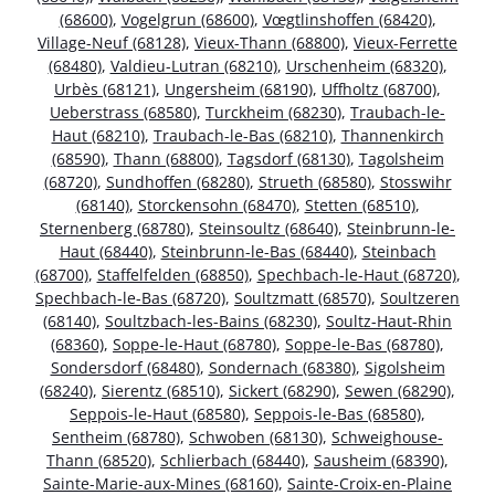
(68600)
,
Vogelgrun (68600)
,
Vœgtlinshoffen (68420)
,
Village-Neuf (68128)
,
Vieux-Thann (68800)
,
Vieux-Ferrette
(68480)
,
Valdieu-Lutran (68210)
,
Urschenheim (68320)
,
Urbès (68121)
,
Ungersheim (68190)
,
Uffholtz (68700)
,
Ueberstrass (68580)
,
Turckheim (68230)
,
Traubach-le-
Haut (68210)
,
Traubach-le-Bas (68210)
,
Thannenkirch
(68590)
,
Thann (68800)
,
Tagsdorf (68130)
,
Tagolsheim
(68720)
,
Sundhoffen (68280)
,
Strueth (68580)
,
Stosswihr
(68140)
,
Storckensohn (68470)
,
Stetten (68510)
,
Sternenberg (68780)
,
Steinsoultz (68640)
,
Steinbrunn-le-
Haut (68440)
,
Steinbrunn-le-Bas (68440)
,
Steinbach
(68700)
,
Staffelfelden (68850)
,
Spechbach-le-Haut (68720)
,
Spechbach-le-Bas (68720)
,
Soultzmatt (68570)
,
Soultzeren
(68140)
,
Soultzbach-les-Bains (68230)
,
Soultz-Haut-Rhin
(68360)
,
Soppe-le-Haut (68780)
,
Soppe-le-Bas (68780)
,
Sondersdorf (68480)
,
Sondernach (68380)
,
Sigolsheim
(68240)
,
Sierentz (68510)
,
Sickert (68290)
,
Sewen (68290)
,
Seppois-le-Haut (68580)
,
Seppois-le-Bas (68580)
,
Sentheim (68780)
,
Schwoben (68130)
,
Schweighouse-
Thann (68520)
,
Schlierbach (68440)
,
Sausheim (68390)
,
Sainte-Marie-aux-Mines (68160)
,
Sainte-Croix-en-Plaine