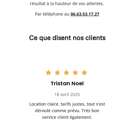
résultat à la hauteur de vos attentes.
Par téléphone au
06.63.53.17.27
Ce que disent nos clients
Tristan Noel
18 avril 2025
 de
Location claire, tarifs justes, tout s’est
Se
t
déroulé comme prévu. Très bon
pile
service client également.