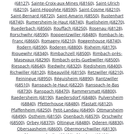
(68127)
,
Sainte-Croix-aux-Mines (68160)
,
Saint-Ulrich
(68210)
,
Saint-Hippolyte (68590)
,
Saint-Cosme (68210)
,
Saint-Bernard (68720)
,
Saint-Amarin (68550)
,
Rustenhart
(68740)
,
Rumersheim-le-Haut (68740)
,
Ruelisheim (68270)
,
Ruederbach (68560)
,
Rouffach (68250)
,
Rosenau (68128)
,
Rorschwihr (68590)
,
Roppentzwiller (68480)
,
Rombach-le-
Franc (68660)
,
Romagny (68210)
,
Roggenhouse (68740)
,
Rodern (68590)
,
Roderen (68800)
,
Rixheim (68170)
,
Riquewihr (68340)
,
Rimbachzell (68500)
,
Rimbach-près-
Masevaux (68290)
,
Rimbach-près-Guebwiller (68500)
,
Riespach (68640)
,
Riedwihr (68320)
,
Riedisheim (68400)
,
Richwiller (68120)
,
Ribeauvillé (68150)
,
Retzwiller (68210)
,
Reiningue (68950)
,
Réguisheim (68890)
,
Rantzwiller
(68510)
,
Ranspach-le-Haut (68220)
,
Ranspach-le-Bas
(68730)
,
Ranspach (68470)
,
Rammersmatt (68800)
,
Raedersheim (68190)
,
Raedersdorf (68480)
,
Pulversheim
(68840)
,
Pfetterhouse (68480)
,
Pfastatt (68120)
,
Pfaffenheim (68250)
,
Petit-Landau (68490)
,
Ottmarsheim
(68490)
,
Ostheim (68150)
,
Osenbach (68570)
,
Orschwihr
(68500)
,
Orbey (68370)
,
Oltingue (68480)
,
Oderen (68830)
,
Obersaasheim (68600)
,
Obermorschwiller (68130)
,