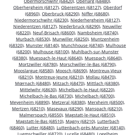
Obermorschwihr (68420)
,
Oberlarg (68480)
,
Oberhergheim (68127)
,
Oberentzen (68127)
,
Oberdorf
(68960)
,
Oberbruck (68290)
,
Niffer (68680)
,
Niedermorschwihr (68230)
,
Niederhergheim (68127)
,
Niederentzen (68127)
,
Niederbruck (68290)
,
Neuwiller
(68220)
,
Neuf-Brisach (68600)
,
Nambsheim (68740)
,
Murbach (68530)
,
Munwiller (68250)
,
Muntzenheim
(68320)
,
Munster (68140)
,
Munchhouse (68740)
,
Mulhouse
(68200)
,
Mulhouse (68100)
,
Muhlbach-sur-Munster
(68380)
,
Muespach-le-Haut (68640)
,
Muespach (68640)
,
Mortzwiller (68780)
,
Morschwiller-le-Bas (68790)
,
Mooslargue (68580)
,
Moosch (68690)
,
Montreux-Vieux
(68210)
,
Montreux-Jeune (68210)
,
Mollau (68470)
,
Mœrnach (68480)
,
Mitzach (68470)
,
Mittlach (68380)
,
Mittelwihr (68630)
,
Michelbach-le-Haut (68220)
,
Michelbach-le-Bas (68730)
,
Michelbach (68700)
,
Meyenheim (68890)
,
Metzeral (68380)
,
Merxheim (68500)
,
Mertzen (68210)
,
Masevaux (68290)
,
Manspach (68210)
,
Malmerspach (68550)
,
Magstatt-le-Haut (68510)
,
Magstatt-le-Bas (68510)
,
Magny (68210)
,
Lutterbach
(68460)
,
Lutter (68480)
,
Luttenbach-près-Munster (68140)
,
Luemschwiller (68720)
,
Lucelle (68480)
,
Logelheim