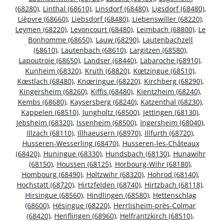
(68280)
,
Linthal (68610)
,
Linsdorf (68480)
,
Ligsdorf (68480)
,
Lièpvre (68660)
,
Liebsdorf (68480)
,
Liebenswiller (68220)
,
Leymen (68220)
,
Levoncourt (68480)
,
Leimbach (68800)
,
Le
Bonhomme (68650)
,
Lauw (68290)
,
Lautenbachzell
(68610)
,
Lautenbach (68610)
,
Largitzen (68580)
,
Lapoutroie (68650)
,
Landser (68440)
,
Labaroche (68910)
,
Kunheim (68320)
,
Kruth (68820)
,
Kœtzingue (68510)
,
Kœstlach (68480)
,
Knœringue (68220)
,
Kirchberg (68290)
,
Kingersheim (68260)
,
Kiffis (68480)
,
Kientzheim (68240)
,
Kembs (68680)
,
Kaysersberg (68240)
,
Katzenthal (68230)
,
Kappelen (68510)
,
Jungholtz (68500)
,
Jettingen (68130)
,
Jebsheim (68320)
,
Issenheim (68500)
,
Ingersheim (68040)
,
Illzach (68110)
,
Illhaeusern (68970)
,
Illfurth (68720)
,
Husseren-Wesserling (68470)
,
Husseren-les-Châteaux
(68420)
,
Huningue (68330)
,
Hundsbach (68130)
,
Hunawihr
(68150)
,
Houssen (68125)
,
Horbourg-Wihr (68180)
,
Hombourg (68490)
,
Holtzwihr (68320)
,
Hohrod (68140)
,
Hochstatt (68720)
,
Hirtzfelden (68740)
,
Hirtzbach (68118)
,
Hirsingue (68560)
,
Hindlingen (68580)
,
Hettenschlag
(68600)
,
Hésingue (68220)
,
Herrlisheim-près-Colmar
(68420)
,
Henflingen (68960)
,
Helfrantzkirch (68510)
,