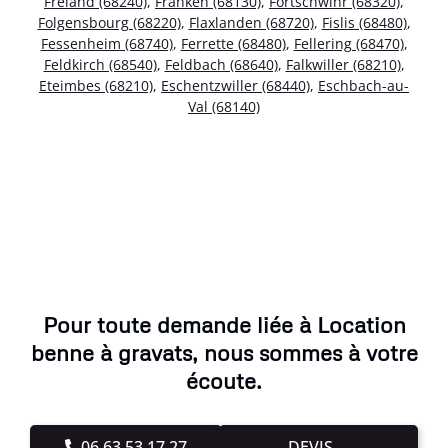
Fréland (68240)
,
Franken (68130)
,
Fortschwihr (68320)
,
Folgensbourg (68220)
,
Flaxlanden (68720)
,
Fislis (68480)
,
Fessenheim (68740)
,
Ferrette (68480)
,
Fellering (68470)
,
Feldkirch (68540)
,
Feldbach (68640)
,
Falkwiller (68210)
,
Eteimbes (68210)
,
Eschentzwiller (68440)
,
Eschbach-au-
Val (68140)
Pour toute demande liée à Location
benne à gravats, nous sommes à votre
écoute.
06.63.53.17.27
DEVIS