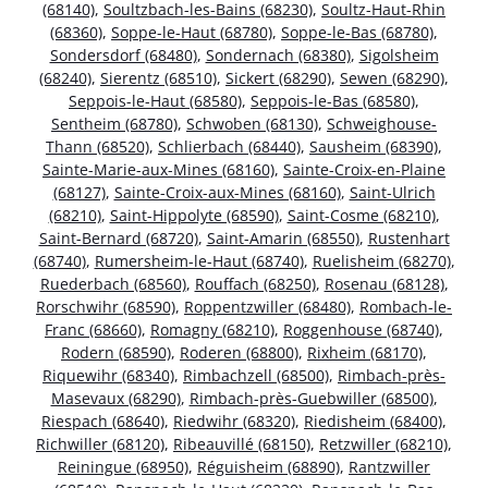
(68140)
,
Soultzbach-les-Bains (68230)
,
Soultz-Haut-Rhin
(68360)
,
Soppe-le-Haut (68780)
,
Soppe-le-Bas (68780)
,
Sondersdorf (68480)
,
Sondernach (68380)
,
Sigolsheim
(68240)
,
Sierentz (68510)
,
Sickert (68290)
,
Sewen (68290)
,
Seppois-le-Haut (68580)
,
Seppois-le-Bas (68580)
,
Sentheim (68780)
,
Schwoben (68130)
,
Schweighouse-
Thann (68520)
,
Schlierbach (68440)
,
Sausheim (68390)
,
Sainte-Marie-aux-Mines (68160)
,
Sainte-Croix-en-Plaine
(68127)
,
Sainte-Croix-aux-Mines (68160)
,
Saint-Ulrich
(68210)
,
Saint-Hippolyte (68590)
,
Saint-Cosme (68210)
,
Saint-Bernard (68720)
,
Saint-Amarin (68550)
,
Rustenhart
(68740)
,
Rumersheim-le-Haut (68740)
,
Ruelisheim (68270)
,
Ruederbach (68560)
,
Rouffach (68250)
,
Rosenau (68128)
,
Rorschwihr (68590)
,
Roppentzwiller (68480)
,
Rombach-le-
Franc (68660)
,
Romagny (68210)
,
Roggenhouse (68740)
,
Rodern (68590)
,
Roderen (68800)
,
Rixheim (68170)
,
Riquewihr (68340)
,
Rimbachzell (68500)
,
Rimbach-près-
Masevaux (68290)
,
Rimbach-près-Guebwiller (68500)
,
Riespach (68640)
,
Riedwihr (68320)
,
Riedisheim (68400)
,
Richwiller (68120)
,
Ribeauvillé (68150)
,
Retzwiller (68210)
,
Reiningue (68950)
,
Réguisheim (68890)
,
Rantzwiller