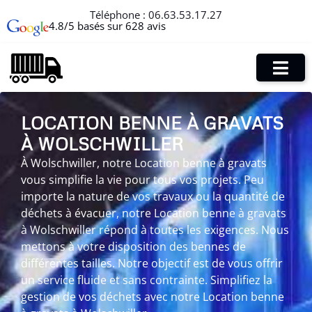
Téléphone :
06.63.53.17.27
4.8/5 basés sur 628 avis
LOCATION BENNE À GRAVATS
À WOLSCHWILLER
À Wolschwiller, notre Location benne à gravats
vous simplifie la vie pour tous vos projets. Peu
importe la nature de vos travaux ou la quantité de
déchets à évacuer, notre Location benne à gravats
à Wolschwiller répond à toutes les exigences. Nous
mettons à votre disposition des bennes de
différentes tailles. Notre objectif est de vous offrir
un service fluide et sans contrainte. Simplifiez la
gestion de vos déchets avec notre Location benne