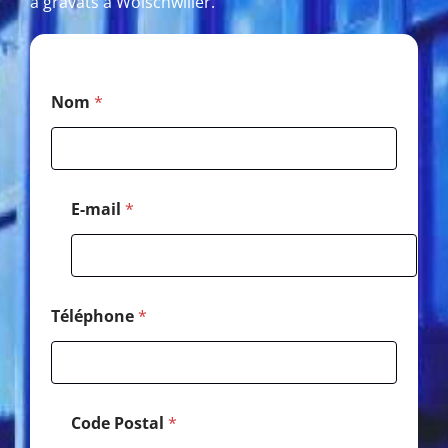
à gravats à Wolschwiller.
*
Nom
*
M
e
s
s
a
g
E-mail
*
e
*
Téléphone
*
Code Postal
*