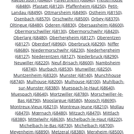
(68480)
,
Pfastatt (68120)
,
Pfaffenheim (68250)
,
Petit-
Landau (68490)
,
Ottmarsheim (68490)
,
Ostheim (68150)
,
Osenbach (68570)
,
Orschwihr (68500)
,
Orbey (68370)
,
Oltingue (68480)
,
Oderen (68830)
,
Obersaasheim (68600)
,
Obermorschwiller (68130)
,
Obermorschwihr (68420)
,
Oberlarg (68480)
,
Oberhergheim (68127)
,
Oberentzen
(68127)
,
Oberdorf (68960)
,
Oberbruck (68290)
,
Niffer
(68680)
,
Niedermorschwihr (68230)
,
Niederhergheim
(68127)
,
Niederentzen (68127)
,
Niederbruck (68290)
,
Neuwiller (68220)
,
Neuf-Brisach (68600)
,
Nambsheim
(68740)
,
Murbach (68530)
,
Munwiller (68250)
,
Muntzenheim (68320)
,
Munster (68140)
,
Munchhouse
(68740)
,
Mulhouse (68200)
,
Mulhouse (68100)
,
Muhlbach-
sur-Munster (68380)
,
Muespach-le-Haut (68640)
,
Muespach (68640)
,
Mortzwiller (68780)
,
Morschwiller-le-
Bas (68790)
,
Mooslargue (68580)
,
Moosch (68690)
,
Montreux-Vieux (68210)
,
Montreux-Jeune (68210)
,
Mollau
(68470)
,
Mœrnach (68480)
,
Mitzach (68470)
,
Mittlach
(68380)
,
Mittelwihr (68630)
,
Michelbach-le-Haut (68220)
,
Michelbach-le-Bas (68730)
,
Michelbach (68700)
,
Meyenheim (68890)
,
Metzeral (68380)
,
Merxheim (68500)
,