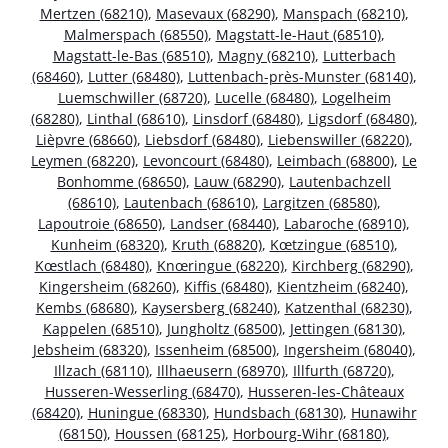
Mertzen (68210)
,
Masevaux (68290)
,
Manspach (68210)
,
Malmerspach (68550)
,
Magstatt-le-Haut (68510)
,
Magstatt-le-Bas (68510)
,
Magny (68210)
,
Lutterbach
(68460)
,
Lutter (68480)
,
Luttenbach-près-Munster (68140)
,
Luemschwiller (68720)
,
Lucelle (68480)
,
Logelheim
(68280)
,
Linthal (68610)
,
Linsdorf (68480)
,
Ligsdorf (68480)
,
Lièpvre (68660)
,
Liebsdorf (68480)
,
Liebenswiller (68220)
,
Leymen (68220)
,
Levoncourt (68480)
,
Leimbach (68800)
,
Le
Bonhomme (68650)
,
Lauw (68290)
,
Lautenbachzell
(68610)
,
Lautenbach (68610)
,
Largitzen (68580)
,
Lapoutroie (68650)
,
Landser (68440)
,
Labaroche (68910)
,
Kunheim (68320)
,
Kruth (68820)
,
Kœtzingue (68510)
,
Kœstlach (68480)
,
Knœringue (68220)
,
Kirchberg (68290)
,
Kingersheim (68260)
,
Kiffis (68480)
,
Kientzheim (68240)
,
Kembs (68680)
,
Kaysersberg (68240)
,
Katzenthal (68230)
,
Kappelen (68510)
,
Jungholtz (68500)
,
Jettingen (68130)
,
Jebsheim (68320)
,
Issenheim (68500)
,
Ingersheim (68040)
,
Illzach (68110)
,
Illhaeusern (68970)
,
Illfurth (68720)
,
Husseren-Wesserling (68470)
,
Husseren-les-Châteaux
(68420)
,
Huningue (68330)
,
Hundsbach (68130)
,
Hunawihr
(68150)
,
Houssen (68125)
,
Horbourg-Wihr (68180)
,