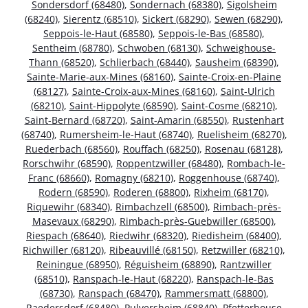
Sondersdorf (68480)
,
Sondernach (68380)
,
Sigolsheim
(68240)
,
Sierentz (68510)
,
Sickert (68290)
,
Sewen (68290)
,
Seppois-le-Haut (68580)
,
Seppois-le-Bas (68580)
,
Sentheim (68780)
,
Schwoben (68130)
,
Schweighouse-
Thann (68520)
,
Schlierbach (68440)
,
Sausheim (68390)
,
Sainte-Marie-aux-Mines (68160)
,
Sainte-Croix-en-Plaine
(68127)
,
Sainte-Croix-aux-Mines (68160)
,
Saint-Ulrich
(68210)
,
Saint-Hippolyte (68590)
,
Saint-Cosme (68210)
,
Saint-Bernard (68720)
,
Saint-Amarin (68550)
,
Rustenhart
(68740)
,
Rumersheim-le-Haut (68740)
,
Ruelisheim (68270)
,
Ruederbach (68560)
,
Rouffach (68250)
,
Rosenau (68128)
,
Rorschwihr (68590)
,
Roppentzwiller (68480)
,
Rombach-le-
Franc (68660)
,
Romagny (68210)
,
Roggenhouse (68740)
,
Rodern (68590)
,
Roderen (68800)
,
Rixheim (68170)
,
Riquewihr (68340)
,
Rimbachzell (68500)
,
Rimbach-près-
Masevaux (68290)
,
Rimbach-près-Guebwiller (68500)
,
Riespach (68640)
,
Riedwihr (68320)
,
Riedisheim (68400)
,
Richwiller (68120)
,
Ribeauvillé (68150)
,
Retzwiller (68210)
,
Reiningue (68950)
,
Réguisheim (68890)
,
Rantzwiller
(68510)
,
Ranspach-le-Haut (68220)
,
Ranspach-le-Bas
(68730)
,
Ranspach (68470)
,
Rammersmatt (68800)
,
Raedersdorf (68480)
,
Pulversheim (68840)
,
Pfetterhouse