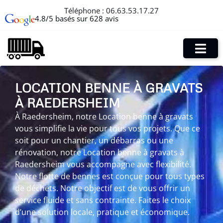
Téléphone :
06.63.53.17.27
4.8/5 basés sur 628 avis
LOCATION BENNE À GRAVATS
À RAEDERSHEIM
À Raedersheim, notre Location benne à gravats
vous simplifie la vie pour tous vos projets. Que ce
soit pour un chantier, un débarras ou une
rénovation, notre Location benne à gravats à
Raedersheim vous accompagne avec flexibilité.
Notre flotte de bennes est conçue pour tous types
de déchets. Notre objectif est de vous offrir un
service fluide et sans contrainte. Faites le choix
d’une solution locale, pratique et économique.