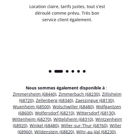
 de
Location claire, tarifs justes, tout s’est
Se
t
déroulé comme prévu. Très bon
pile
service client également.
Nous sommes également disponible à
:
Zimmersheim (68440)
,
Zimmerbach (68230)
,
Zillisheim
(68720)
,
Zellenberg (68340)
,
Zaessingue (68130)
,
Wuenheim (68500)
,
Wolschwiller (68480)
,
Wolfgantzen
(68600)
,
Wolfersdorf (68210)
,
Wittersdorf (68130)
,
Wittenheim (68270)
,
Wittelsheim (68310)
,
Wintzenheim
(68920)
,
Winkel (68480)
,
Willer-sur-Thur (68760)
,
Willer
(68960)
,
Wildenstein (68820)
,
Wihr-au-Val (68230)
,