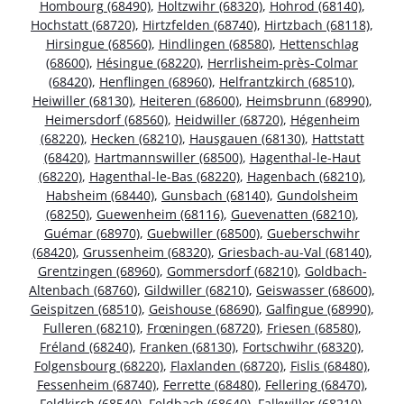
Hombourg (68490)
,
Holtzwihr (68320)
,
Hohrod (68140)
,
Hochstatt (68720)
,
Hirtzfelden (68740)
,
Hirtzbach (68118)
,
Hirsingue (68560)
,
Hindlingen (68580)
,
Hettenschlag
(68600)
,
Hésingue (68220)
,
Herrlisheim-près-Colmar
(68420)
,
Henflingen (68960)
,
Helfrantzkirch (68510)
,
Heiwiller (68130)
,
Heiteren (68600)
,
Heimsbrunn (68990)
,
Heimersdorf (68560)
,
Heidwiller (68720)
,
Hégenheim
(68220)
,
Hecken (68210)
,
Hausgauen (68130)
,
Hattstatt
(68420)
,
Hartmannswiller (68500)
,
Hagenthal-le-Haut
(68220)
,
Hagenthal-le-Bas (68220)
,
Hagenbach (68210)
,
Habsheim (68440)
,
Gunsbach (68140)
,
Gundolsheim
(68250)
,
Guewenheim (68116)
,
Guevenatten (68210)
,
Guémar (68970)
,
Guebwiller (68500)
,
Gueberschwihr
(68420)
,
Grussenheim (68320)
,
Griesbach-au-Val (68140)
,
Grentzingen (68960)
,
Gommersdorf (68210)
,
Goldbach-
Altenbach (68760)
,
Gildwiller (68210)
,
Geiswasser (68600)
,
Geispitzen (68510)
,
Geishouse (68690)
,
Galfingue (68990)
,
Fulleren (68210)
,
Frœningen (68720)
,
Friesen (68580)
,
Fréland (68240)
,
Franken (68130)
,
Fortschwihr (68320)
,
Folgensbourg (68220)
,
Flaxlanden (68720)
,
Fislis (68480)
,
Fessenheim (68740)
,
Ferrette (68480)
,
Fellering (68470)
,
Feldkirch (68540)
,
Feldbach (68640)
,
Falkwiller (68210)
,