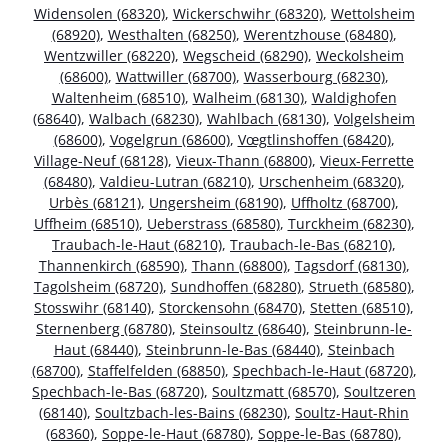
Widensolen (68320)
,
Wickerschwihr (68320)
,
Wettolsheim
(68920)
,
Westhalten (68250)
,
Werentzhouse (68480)
,
Wentzwiller (68220)
,
Wegscheid (68290)
,
Weckolsheim
(68600)
,
Wattwiller (68700)
,
Wasserbourg (68230)
,
Waltenheim (68510)
,
Walheim (68130)
,
Waldighofen
(68640)
,
Walbach (68230)
,
Wahlbach (68130)
,
Volgelsheim
(68600)
,
Vogelgrun (68600)
,
Vœgtlinshoffen (68420)
,
Village-Neuf (68128)
,
Vieux-Thann (68800)
,
Vieux-Ferrette
(68480)
,
Valdieu-Lutran (68210)
,
Urschenheim (68320)
,
Urbès (68121)
,
Ungersheim (68190)
,
Uffholtz (68700)
,
Uffheim (68510)
,
Ueberstrass (68580)
,
Turckheim (68230)
,
Traubach-le-Haut (68210)
,
Traubach-le-Bas (68210)
,
Thannenkirch (68590)
,
Thann (68800)
,
Tagsdorf (68130)
,
Tagolsheim (68720)
,
Sundhoffen (68280)
,
Strueth (68580)
,
Stosswihr (68140)
,
Storckensohn (68470)
,
Stetten (68510)
,
Sternenberg (68780)
,
Steinsoultz (68640)
,
Steinbrunn-le-
Haut (68440)
,
Steinbrunn-le-Bas (68440)
,
Steinbach
(68700)
,
Staffelfelden (68850)
,
Spechbach-le-Haut (68720)
,
Spechbach-le-Bas (68720)
,
Soultzmatt (68570)
,
Soultzeren
(68140)
,
Soultzbach-les-Bains (68230)
,
Soultz-Haut-Rhin
(68360)
,
Soppe-le-Haut (68780)
,
Soppe-le-Bas (68780)
,