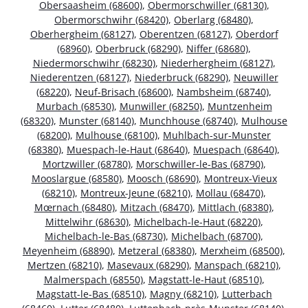
Obersaasheim (68600)
,
Obermorschwiller (68130)
,
Obermorschwihr (68420)
,
Oberlarg (68480)
,
Oberhergheim (68127)
,
Oberentzen (68127)
,
Oberdorf
(68960)
,
Oberbruck (68290)
,
Niffer (68680)
,
Niedermorschwihr (68230)
,
Niederhergheim (68127)
,
Niederentzen (68127)
,
Niederbruck (68290)
,
Neuwiller
(68220)
,
Neuf-Brisach (68600)
,
Nambsheim (68740)
,
Murbach (68530)
,
Munwiller (68250)
,
Muntzenheim
(68320)
,
Munster (68140)
,
Munchhouse (68740)
,
Mulhouse
(68200)
,
Mulhouse (68100)
,
Muhlbach-sur-Munster
(68380)
,
Muespach-le-Haut (68640)
,
Muespach (68640)
,
Mortzwiller (68780)
,
Morschwiller-le-Bas (68790)
,
Mooslargue (68580)
,
Moosch (68690)
,
Montreux-Vieux
(68210)
,
Montreux-Jeune (68210)
,
Mollau (68470)
,
Mœrnach (68480)
,
Mitzach (68470)
,
Mittlach (68380)
,
Mittelwihr (68630)
,
Michelbach-le-Haut (68220)
,
Michelbach-le-Bas (68730)
,
Michelbach (68700)
,
Meyenheim (68890)
,
Metzeral (68380)
,
Merxheim (68500)
,
Mertzen (68210)
,
Masevaux (68290)
,
Manspach (68210)
,
Malmerspach (68550)
,
Magstatt-le-Haut (68510)
,
Magstatt-le-Bas (68510)
,
Magny (68210)
,
Lutterbach