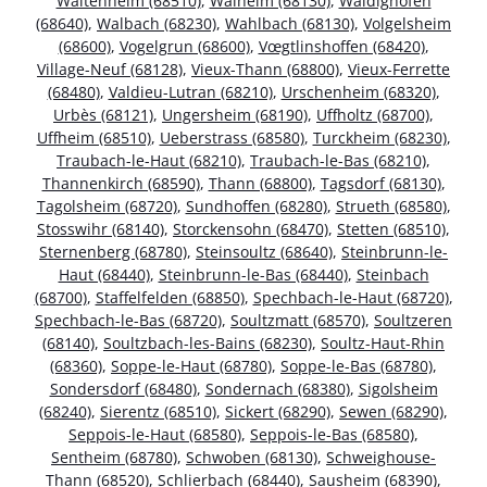
Waltenheim (68510)
,
Walheim (68130)
,
Waldighofen
(68640)
,
Walbach (68230)
,
Wahlbach (68130)
,
Volgelsheim
(68600)
,
Vogelgrun (68600)
,
Vœgtlinshoffen (68420)
,
Village-Neuf (68128)
,
Vieux-Thann (68800)
,
Vieux-Ferrette
(68480)
,
Valdieu-Lutran (68210)
,
Urschenheim (68320)
,
Urbès (68121)
,
Ungersheim (68190)
,
Uffholtz (68700)
,
Uffheim (68510)
,
Ueberstrass (68580)
,
Turckheim (68230)
,
Traubach-le-Haut (68210)
,
Traubach-le-Bas (68210)
,
Thannenkirch (68590)
,
Thann (68800)
,
Tagsdorf (68130)
,
Tagolsheim (68720)
,
Sundhoffen (68280)
,
Strueth (68580)
,
Stosswihr (68140)
,
Storckensohn (68470)
,
Stetten (68510)
,
Sternenberg (68780)
,
Steinsoultz (68640)
,
Steinbrunn-le-
Haut (68440)
,
Steinbrunn-le-Bas (68440)
,
Steinbach
(68700)
,
Staffelfelden (68850)
,
Spechbach-le-Haut (68720)
,
Spechbach-le-Bas (68720)
,
Soultzmatt (68570)
,
Soultzeren
(68140)
,
Soultzbach-les-Bains (68230)
,
Soultz-Haut-Rhin
(68360)
,
Soppe-le-Haut (68780)
,
Soppe-le-Bas (68780)
,
Sondersdorf (68480)
,
Sondernach (68380)
,
Sigolsheim
(68240)
,
Sierentz (68510)
,
Sickert (68290)
,
Sewen (68290)
,
Seppois-le-Haut (68580)
,
Seppois-le-Bas (68580)
,
Sentheim (68780)
,
Schwoben (68130)
,
Schweighouse-
Thann (68520)
,
Schlierbach (68440)
,
Sausheim (68390)
,