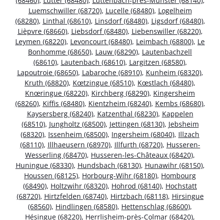
(68460)
,
Lutter (68480)
,
Luttenbach-près-Munster (68140)
,
Luemschwiller (68720)
,
Lucelle (68480)
,
Logelheim
(68280)
,
Linthal (68610)
,
Linsdorf (68480)
,
Ligsdorf (68480)
,
Lièpvre (68660)
,
Liebsdorf (68480)
,
Liebenswiller (68220)
,
Leymen (68220)
,
Levoncourt (68480)
,
Leimbach (68800)
,
Le
Bonhomme (68650)
,
Lauw (68290)
,
Lautenbachzell
(68610)
,
Lautenbach (68610)
,
Largitzen (68580)
,
Lapoutroie (68650)
,
Labaroche (68910)
,
Kunheim (68320)
,
Kruth (68820)
,
Kœtzingue (68510)
,
Kœstlach (68480)
,
Knœringue (68220)
,
Kirchberg (68290)
,
Kingersheim
(68260)
,
Kiffis (68480)
,
Kientzheim (68240)
,
Kembs (68680)
,
Kaysersberg (68240)
,
Katzenthal (68230)
,
Kappelen
(68510)
,
Jungholtz (68500)
,
Jettingen (68130)
,
Jebsheim
(68320)
,
Issenheim (68500)
,
Ingersheim (68040)
,
Illzach
(68110)
,
Illhaeusern (68970)
,
Illfurth (68720)
,
Husseren-
Wesserling (68470)
,
Husseren-les-Châteaux (68420)
,
Huningue (68330)
,
Hundsbach (68130)
,
Hunawihr (68150)
,
Houssen (68125)
,
Horbourg-Wihr (68180)
,
Hombourg
(68490)
,
Holtzwihr (68320)
,
Hohrod (68140)
,
Hochstatt
(68720)
,
Hirtzfelden (68740)
,
Hirtzbach (68118)
,
Hirsingue
(68560)
,
Hindlingen (68580)
,
Hettenschlag (68600)
,
Hésingue (68220)
,
Herrlisheim-près-Colmar (68420)
,