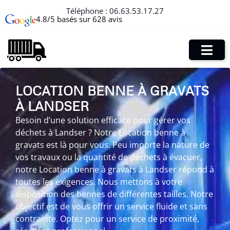
Téléphone :
06.63.53.17.27
4.8/5 basés sur 628 avis
LOCATION BENNE À GRAVATS
À LANDSER
Besoin d’une solution efficace pour gérer vos
déchets à Landser ? Notre Location benne à
gravats est là pour vous. Peu importe la nature de
vos travaux ou la quantité de déchets à évacuer,
notre Location benne à gravats à Landser répond à
toutes les exigences. Nous mettons à votre
disposition des bennes de différentes tailles. Notre
objectif est de vous offrir un service fluide et sans
contrainte. Optez pour un service de proximité,