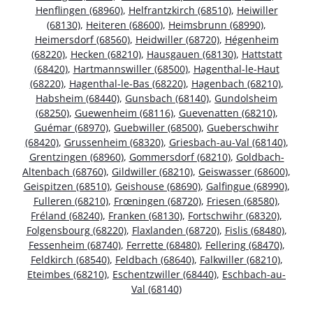
Henflingen (68960)
,
Helfrantzkirch (68510)
,
Heiwiller
(68130)
,
Heiteren (68600)
,
Heimsbrunn (68990)
,
Heimersdorf (68560)
,
Heidwiller (68720)
,
Hégenheim
(68220)
,
Hecken (68210)
,
Hausgauen (68130)
,
Hattstatt
(68420)
,
Hartmannswiller (68500)
,
Hagenthal-le-Haut
(68220)
,
Hagenthal-le-Bas (68220)
,
Hagenbach (68210)
,
Habsheim (68440)
,
Gunsbach (68140)
,
Gundolsheim
(68250)
,
Guewenheim (68116)
,
Guevenatten (68210)
,
Guémar (68970)
,
Guebwiller (68500)
,
Gueberschwihr
(68420)
,
Grussenheim (68320)
,
Griesbach-au-Val (68140)
,
Grentzingen (68960)
,
Gommersdorf (68210)
,
Goldbach-
Altenbach (68760)
,
Gildwiller (68210)
,
Geiswasser (68600)
,
Geispitzen (68510)
,
Geishouse (68690)
,
Galfingue (68990)
,
Fulleren (68210)
,
Frœningen (68720)
,
Friesen (68580)
,
Fréland (68240)
,
Franken (68130)
,
Fortschwihr (68320)
,
Folgensbourg (68220)
,
Flaxlanden (68720)
,
Fislis (68480)
,
Fessenheim (68740)
,
Ferrette (68480)
,
Fellering (68470)
,
Feldkirch (68540)
,
Feldbach (68640)
,
Falkwiller (68210)
,
Eteimbes (68210)
,
Eschentzwiller (68440)
,
Eschbach-au-
Val (68140)