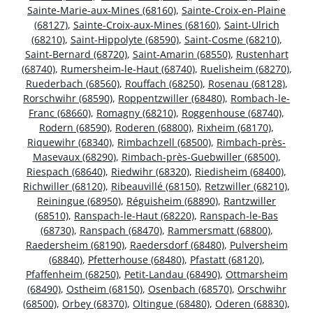
Sainte-Marie-aux-Mines (68160)
,
Sainte-Croix-en-Plaine
(68127)
,
Sainte-Croix-aux-Mines (68160)
,
Saint-Ulrich
(68210)
,
Saint-Hippolyte (68590)
,
Saint-Cosme (68210)
,
Saint-Bernard (68720)
,
Saint-Amarin (68550)
,
Rustenhart
(68740)
,
Rumersheim-le-Haut (68740)
,
Ruelisheim (68270)
,
Ruederbach (68560)
,
Rouffach (68250)
,
Rosenau (68128)
,
Rorschwihr (68590)
,
Roppentzwiller (68480)
,
Rombach-le-
Franc (68660)
,
Romagny (68210)
,
Roggenhouse (68740)
,
Rodern (68590)
,
Roderen (68800)
,
Rixheim (68170)
,
Riquewihr (68340)
,
Rimbachzell (68500)
,
Rimbach-près-
Masevaux (68290)
,
Rimbach-près-Guebwiller (68500)
,
Riespach (68640)
,
Riedwihr (68320)
,
Riedisheim (68400)
,
Richwiller (68120)
,
Ribeauvillé (68150)
,
Retzwiller (68210)
,
Reiningue (68950)
,
Réguisheim (68890)
,
Rantzwiller
(68510)
,
Ranspach-le-Haut (68220)
,
Ranspach-le-Bas
(68730)
,
Ranspach (68470)
,
Rammersmatt (68800)
,
Raedersheim (68190)
,
Raedersdorf (68480)
,
Pulversheim
(68840)
,
Pfetterhouse (68480)
,
Pfastatt (68120)
,
Pfaffenheim (68250)
,
Petit-Landau (68490)
,
Ottmarsheim
(68490)
,
Ostheim (68150)
,
Osenbach (68570)
,
Orschwihr
(68500)
,
Orbey (68370)
,
Oltingue (68480)
,
Oderen (68830)
,