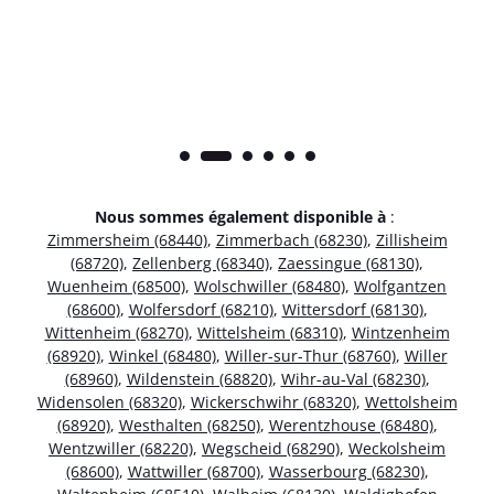
Nous sommes également disponible à
:
Zimmersheim (68440)
,
Zimmerbach (68230)
,
Zillisheim
(68720)
,
Zellenberg (68340)
,
Zaessingue (68130)
,
Wuenheim (68500)
,
Wolschwiller (68480)
,
Wolfgantzen
(68600)
,
Wolfersdorf (68210)
,
Wittersdorf (68130)
,
Wittenheim (68270)
,
Wittelsheim (68310)
,
Wintzenheim
(68920)
,
Winkel (68480)
,
Willer-sur-Thur (68760)
,
Willer
(68960)
,
Wildenstein (68820)
,
Wihr-au-Val (68230)
,
Widensolen (68320)
,
Wickerschwihr (68320)
,
Wettolsheim
(68920)
,
Westhalten (68250)
,
Werentzhouse (68480)
,
Wentzwiller (68220)
,
Wegscheid (68290)
,
Weckolsheim
(68600)
,
Wattwiller (68700)
,
Wasserbourg (68230)
,