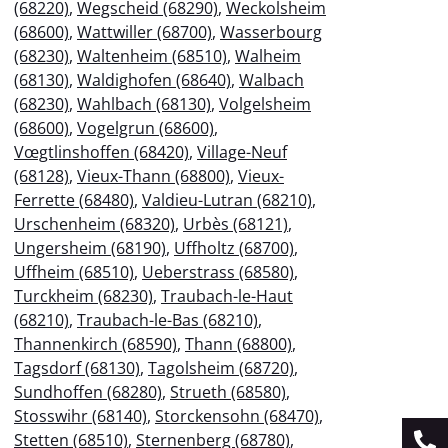
(68220)
,
Wegscheid (68290)
,
Weckolsheim
(68600)
,
Wattwiller (68700)
,
Wasserbourg
(68230)
,
Waltenheim (68510)
,
Walheim
(68130)
,
Waldighofen (68640)
,
Walbach
(68230)
,
Wahlbach (68130)
,
Volgelsheim
(68600)
,
Vogelgrun (68600)
,
Vœgtlinshoffen (68420)
,
Village-Neuf
(68128)
,
Vieux-Thann (68800)
,
Vieux-
Ferrette (68480)
,
Valdieu-Lutran (68210)
,
Urschenheim (68320)
,
Urbès (68121)
,
Ungersheim (68190)
,
Uffholtz (68700)
,
Uffheim (68510)
,
Ueberstrass (68580)
,
Turckheim (68230)
,
Traubach-le-Haut
(68210)
,
Traubach-le-Bas (68210)
,
Thannenkirch (68590)
,
Thann (68800)
,
Tagsdorf (68130)
,
Tagolsheim (68720)
,
Sundhoffen (68280)
,
Strueth (68580)
,
Stosswihr (68140)
,
Storckensohn (68470)
,
Stetten (68510)
,
Sternenberg (68780)
,