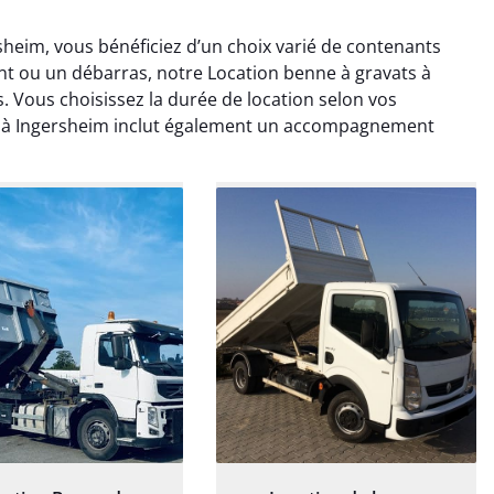
sheim, vous bénéficiez d’un choix varié de contenants
 ou un débarras, notre Location benne à gravats à
. Vous choisissez la durée de location selon vos
ts à Ingersheim inclut également un accompagnement
rélie Bonnet
Elisa Barreau
21 juin 2024
6 avril 2025
ice de terrassement
Parfait pour évacuer les
rdin à Var était
gravats de mon chantier.
ionnel. L'équipe a
Service rapide et efficace. Je
é de manière efficace
recommande sans
essionnelle, laissant
hésitation.
ardin impeccable et
our notre nouveau
et d'aménagement
paysager.