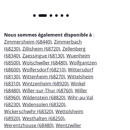
Nous sommes également disponible à
:
Zimmersheim (68440)
,
Zimmerbach
(68230)
,
Zillisheim (68720)
,
Zellenberg
(68340)
,
Zaessingue (68130)
,
Wuenheim
(68500)
,
Wolschwiller (68480)
,
Wolfgantzen
(68600)
,
Wolfersdorf (68210)
,
Wittersdorf
(68130)
,
Wittenheim (68270)
,
Wittelsheim
(68310)
,
Wintzenheim (68920)
,
Winkel
(68480)
,
Willer-sur-Thur (68760)
,
Willer
(68960)
,
Wildenstein (68820)
,
Wihr-au-Val
(68230)
,
Widensolen (68320)
,
Wickerschwihr (68320)
,
Wettolsheim
(68920)
,
Westhalten (68250)
,
Werentzhouse (68480)
,
Wentzwiller