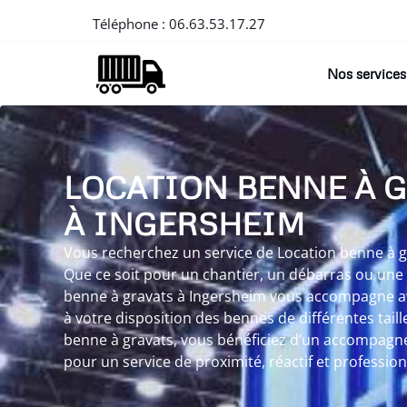
Téléphone :
06.63.53.17.27
Nos services
LOCATION BENNE À 
À INGERSHEIM
Vous recherchez un service de Location benne à g
Que ce soit pour un chantier, un débarras ou une
benne à gravats à Ingersheim vous accompagne ave
à votre disposition des bennes de différentes taill
benne à gravats, vous bénéficiez d’un accompagn
pour un service de proximité, réactif et profession