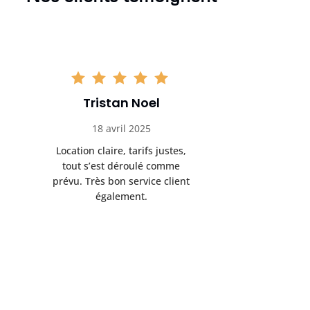
Tristan Noel
Chlo
18 avril 2025
30 
Location claire, tarifs justes,
Service au
tout s’est déroulé comme
été livrée p
prévu. Très bon service client
retrait s’e
également.
l’a