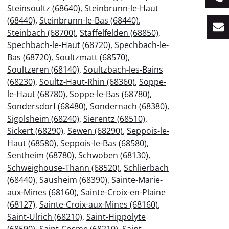
Steinsoultz (68640)
,
Steinbrunn-le-Haut
(68440)
,
Steinbrunn-le-Bas (68440)
,
Steinbach (68700)
,
Staffelfelden (68850)
,
Spechbach-le-Haut (68720)
,
Spechbach-le-
Bas (68720)
,
Soultzmatt (68570)
,
Soultzeren (68140)
,
Soultzbach-les-Bains
(68230)
,
Soultz-Haut-Rhin (68360)
,
Soppe-
le-Haut (68780)
,
Soppe-le-Bas (68780)
,
Sondersdorf (68480)
,
Sondernach (68380)
,
Sigolsheim (68240)
,
Sierentz (68510)
,
Sickert (68290)
,
Sewen (68290)
,
Seppois-le-
Haut (68580)
,
Seppois-le-Bas (68580)
,
Sentheim (68780)
,
Schwoben (68130)
,
Schweighouse-Thann (68520)
,
Schlierbach
(68440)
,
Sausheim (68390)
,
Sainte-Marie-
aux-Mines (68160)
,
Sainte-Croix-en-Plaine
(68127)
,
Sainte-Croix-aux-Mines (68160)
,
Saint-Ulrich (68210)
,
Saint-Hippolyte
(68590)
,
Saint-Cosme (68210)
,
Saint-