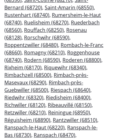
Bernard (68720)
,
Saint-Amarin (68550)
,
Rustenhart (68740)
,
Rumersheim-le-Haut
(68740)
,
Ruelisheim (68270)
,
Ruederbach
(68560)
,
Rouffach (68250)
,
Rosenau
(68128)
,
Rorschwihr (68590)
,
Roppentzwiller (68480)
,
Rombach-le-Franc
(68660)
,
Romagny (68210)
,
Roggenhouse
(68740)
,
Rodern (68590)
,
Roderen (68800)
,
Rixheim (68170)
,
Riquewihr (68340)
,
Rimbachzell (68500)
,
Rimbach-près-
Masevaux (68290)
,
Rimbach-près-
Guebwiller (68500)
,
Riespach (68640)
,
Riedwihr (68320)
,
Riedisheim (68400)
,
Richwiller (68120)
,
Ribeauvillé (68150)
,
Retzwiller (68210)
,
Reiningue (68950)
,
Réguisheim (68890)
,
Rantzwiller (68510)
,
Ranspach-le-Haut (68220)
,
Ranspach-le-
Bas (68730)
,
Ranspach (68470)
,