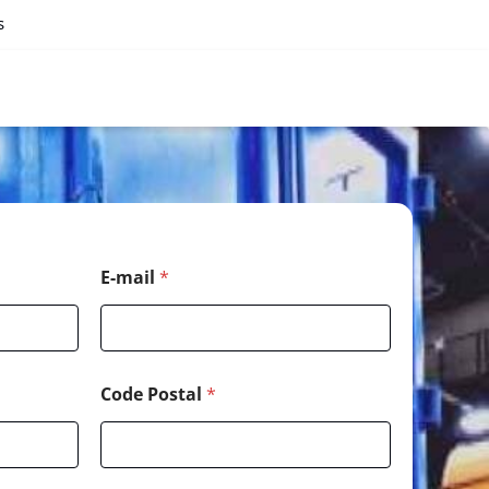
s
E-mail
*
Code Postal
*