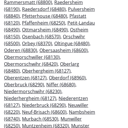
Rammersmatt (68800)
,
Raedersheim
(68190)
,
Raedersdorf (68480)
,
Pulversheim
(68840)
,
Pfetterhouse (68480)
,
Pfastatt
(68120)
,
Pfaffenheim (68250)
,
Petit-Landau
(68490)
,
Ottmarsheim (68490)
,
Ostheim
(68150)
,
Osenbach (68570)
,
Orschwihr
(68500)
,
Orbey (68370)
,
Oltingue (68480)
,
Oderen (68830)
,
Obersaasheim (68600)
,
Obermorschwiller (68130)
,
Obermorschwihr (68420)
,
Oberlarg
(68480)
,
Oberhergheim (68127)
,
Oberentzen (68127)
,
Oberdorf (68960)
,
Oberbruck (68290)
,
Niffer (68680)
,
Niedermorschwihr (68230)
,
Niederhergheim (68127)
,
Niederentzen
(68127)
,
Niederbruck (68290)
,
Neuwiller
(68220)
,
Neuf-Brisach (68600)
,
Nambsheim
(68740)
,
Murbach (68530)
,
Munwiller
(68250)
,
Muntzenheim (68320)
,
Munster