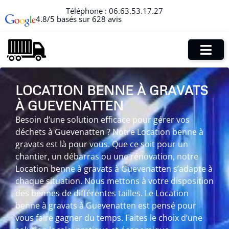
Téléphone :
06.63.53.17.27
4.8/5 basés sur 628 avis
LOCATION BENNE À GRAVATS
À GUEVENATTEN
Besoin d’une solution efficace pour gérer vos
déchets à Guevenatten ? Notre Location benne à
gravats est là pour vous. Que ce soit pour un
chantier, un débarras ou une rénovation, notre
Location benne à gravats à Guevenatten s’adapte à
chaque situation. Nous mettons à votre disposition
des bennes de différentes tailles. Le Location
benne à gravats à Guevenatten est pensé pour
vous faire gagner du temps. Faites le choix d’une