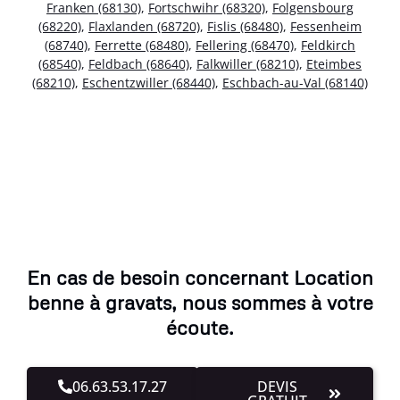
Franken (68130)
,
Fortschwihr (68320)
,
Folgensbourg
(68220)
,
Flaxlanden (68720)
,
Fislis (68480)
,
Fessenheim
(68740)
,
Ferrette (68480)
,
Fellering (68470)
,
Feldkirch
(68540)
,
Feldbach (68640)
,
Falkwiller (68210)
,
Eteimbes
(68210)
,
Eschentzwiller (68440)
,
Eschbach-au-Val (68140)
En cas de besoin concernant Location
benne à gravats, nous sommes à votre
écoute.
06.63.53.17.27
DEVIS