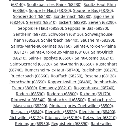
(68140)
,
Soultzbach-les-Bains (68230)
,
Soultz-Haut-Rhin
(68360)
,
Soppe-le-Haut (68780)
,
Soppe-le-Bas (68780)
,
Sondersdorf (68480)
,
Sondernach (68380)
,
Sigolsheim
(68240)
,
Sierentz (68510)
,
Sickert (68290)
,
Sewen (68290)
,
Seppois-le-Haut (68580)
,
Seppois-le-Bas (68580)
,
Sentheim (68780)
,
Schwoben (68130)
,
Schweighouse-
Thann (68520)
,
Schlierbach (68440)
,
Sausheim (68390)
,
Sainte-Marie-aux-Mines (68160)
,
Sainte-Croix-en-Plaine
(68127)
,
Sainte-Croix-aux-Mines (68160)
,
Saint-Ulrich
(68210)
,
Saint-Hippolyte (68590)
,
Saint-Cosme (68210)
,
Saint-Bernard (68720)
,
Saint-Amarin (68550)
,
Rustenhart
(68740)
,
Rumersheim-le-Haut (68740)
,
Ruelisheim (68270)
,
Ruederbach (68560)
,
Rouffach (68250)
,
Rosenau (68128)
,
Rorschwihr (68590)
,
Roppentzwiller (68480)
,
Rombach-le-
Franc (68660)
,
Romagny (68210)
,
Roggenhouse (68740)
,
Rodern (68590)
,
Roderen (68800)
,
Rixheim (68170)
,
Riquewihr (68340)
,
Rimbachzell (68500)
,
Rimbach-près-
Masevaux (68290)
,
Rimbach-près-Guebwiller (68500)
,
Riespach (68640)
,
Riedwihr (68320)
,
Riedisheim (68400)
,
Richwiller (68120)
,
Ribeauvillé (68150)
,
Retzwiller (68210)
,
Reiningue (68950)
,
Réguisheim (68890)
,
Rantzwiller