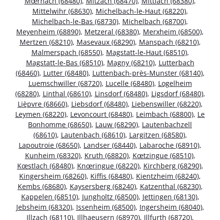
Mœrnach (68480)
,
Mitzach (68470)
,
Mittlach (68380)
,
Mittelwihr (68630)
,
Michelbach-le-Haut (68220)
,
Michelbach-le-Bas (68730)
,
Michelbach (68700)
,
Meyenheim (68890)
,
Metzeral (68380)
,
Merxheim (68500)
,
Mertzen (68210)
,
Masevaux (68290)
,
Manspach (68210)
,
Malmerspach (68550)
,
Magstatt-le-Haut (68510)
,
Magstatt-le-Bas (68510)
,
Magny (68210)
,
Lutterbach
(68460)
,
Lutter (68480)
,
Luttenbach-près-Munster (68140)
,
Luemschwiller (68720)
,
Lucelle (68480)
,
Logelheim
(68280)
,
Linthal (68610)
,
Linsdorf (68480)
,
Ligsdorf (68480)
,
Lièpvre (68660)
,
Liebsdorf (68480)
,
Liebenswiller (68220)
,
Leymen (68220)
,
Levoncourt (68480)
,
Leimbach (68800)
,
Le
Bonhomme (68650)
,
Lauw (68290)
,
Lautenbachzell
(68610)
,
Lautenbach (68610)
,
Largitzen (68580)
,
Lapoutroie (68650)
,
Landser (68440)
,
Labaroche (68910)
,
Kunheim (68320)
,
Kruth (68820)
,
Kœtzingue (68510)
,
Kœstlach (68480)
,
Knœringue (68220)
,
Kirchberg (68290)
,
Kingersheim (68260)
,
Kiffis (68480)
,
Kientzheim (68240)
,
Kembs (68680)
,
Kaysersberg (68240)
,
Katzenthal (68230)
,
Kappelen (68510)
,
Jungholtz (68500)
,
Jettingen (68130)
,
Jebsheim (68320)
,
Issenheim (68500)
,
Ingersheim (68040)
,
Illzach (68110)
,
Illhaeusern (68970)
,
Illfurth (68720)
,