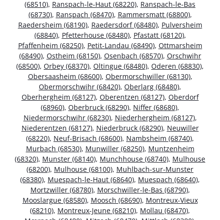
(68510)
,
Ranspach-le-Haut (68220)
,
Ranspach-le-Bas
(68730)
,
Ranspach (68470)
,
Rammersmatt (68800)
,
Raedersheim (68190)
,
Raedersdorf (68480)
,
Pulversheim
(68840)
,
Pfetterhouse (68480)
,
Pfastatt (68120)
,
Pfaffenheim (68250)
,
Petit-Landau (68490)
,
Ottmarsheim
(68490)
,
Ostheim (68150)
,
Osenbach (68570)
,
Orschwihr
(68500)
,
Orbey (68370)
,
Oltingue (68480)
,
Oderen (68830)
,
Obersaasheim (68600)
,
Obermorschwiller (68130)
,
Obermorschwihr (68420)
,
Oberlarg (68480)
,
Oberhergheim (68127)
,
Oberentzen (68127)
,
Oberdorf
(68960)
,
Oberbruck (68290)
,
Niffer (68680)
,
Niedermorschwihr (68230)
,
Niederhergheim (68127)
,
Niederentzen (68127)
,
Niederbruck (68290)
,
Neuwiller
(68220)
,
Neuf-Brisach (68600)
,
Nambsheim (68740)
,
Murbach (68530)
,
Munwiller (68250)
,
Muntzenheim
(68320)
,
Munster (68140)
,
Munchhouse (68740)
,
Mulhouse
(68200)
,
Mulhouse (68100)
,
Muhlbach-sur-Munster
(68380)
,
Muespach-le-Haut (68640)
,
Muespach (68640)
,
Mortzwiller (68780)
,
Morschwiller-le-Bas (68790)
,
Mooslargue (68580)
,
Moosch (68690)
,
Montreux-Vieux
(68210)
,
Montreux-Jeune (68210)
,
Mollau (68470)
,