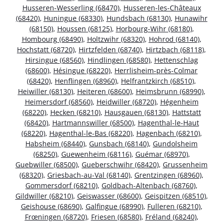
Husseren-Wesserling (68470)
,
Husseren-les-Châteaux
(68420)
,
Huningue (68330)
,
Hundsbach (68130)
,
Hunawihr
(68150)
,
Houssen (68125)
,
Horbourg-Wihr (68180)
,
Hombourg (68490)
,
Holtzwihr (68320)
,
Hohrod (68140)
,
Hochstatt (68720)
,
Hirtzfelden (68740)
,
Hirtzbach (68118)
,
Hirsingue (68560)
,
Hindlingen (68580)
,
Hettenschlag
(68600)
,
Hésingue (68220)
,
Herrlisheim-près-Colmar
(68420)
,
Henflingen (68960)
,
Helfrantzkirch (68510)
,
Heiwiller (68130)
,
Heiteren (68600)
,
Heimsbrunn (68990)
,
Heimersdorf (68560)
,
Heidwiller (68720)
,
Hégenheim
(68220)
,
Hecken (68210)
,
Hausgauen (68130)
,
Hattstatt
(68420)
,
Hartmannswiller (68500)
,
Hagenthal-le-Haut
(68220)
,
Hagenthal-le-Bas (68220)
,
Hagenbach (68210)
,
Habsheim (68440)
,
Gunsbach (68140)
,
Gundolsheim
(68250)
,
Guewenheim (68116)
,
Guémar (68970)
,
Guebwiller (68500)
,
Gueberschwihr (68420)
,
Grussenheim
(68320)
,
Griesbach-au-Val (68140)
,
Grentzingen (68960)
,
Gommersdorf (68210)
,
Goldbach-Altenbach (68760)
,
Gildwiller (68210)
,
Geiswasser (68600)
,
Geispitzen (68510)
,
Geishouse (68690)
,
Galfingue (68990)
,
Fulleren (68210)
,
Frœningen (68720)
,
Friesen (68580)
,
Fréland (68240)
,