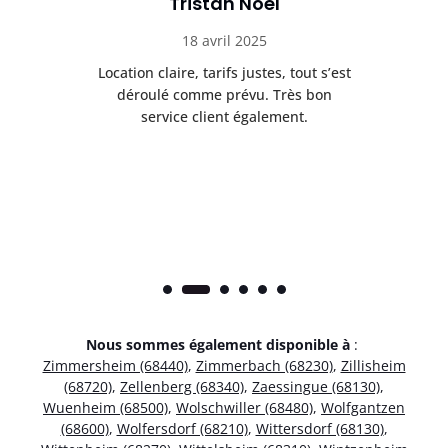
Tristan Noel
18 avril 2025
 de
Location claire, tarifs justes, tout s’est
Se
t
déroulé comme prévu. Très bon
pile
service client également.
Nous sommes également disponible à
:
Zimmersheim (68440)
,
Zimmerbach (68230)
,
Zillisheim
(68720)
,
Zellenberg (68340)
,
Zaessingue (68130)
,
Wuenheim (68500)
,
Wolschwiller (68480)
,
Wolfgantzen
(68600)
,
Wolfersdorf (68210)
,
Wittersdorf (68130)
,