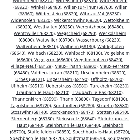
Wittenheim (68270)
,
Wittelsheim (68310)
,
Wintzenheim
(68920)
,
Winkel (68480)
,
Willer-sur-Thur (68760)
,
Willer
(68960)
,
Wildenstein (68820)
,
Wihr-au-Val (68230)
,
Widensolen (68320)
,
Wickerschwihr (68320)
,
Wettolsheim
(68920)
,
Westhalten (68250)
,
Werentzhouse (68480)
,
Wentzwiller (68220)
,
Wegscheid (68290)
,
Weckolsheim
(68600)
,
Wattwiller (68700)
,
Wasserbourg (68230)
,
Waltenheim (68510)
,
Walheim (68130)
,
Waldighofen
(68640)
,
Walbach (68230)
,
Wahlbach (68130)
,
Volgelsheim
(68600)
,
Vogelgrun (68600)
,
Vœgtlinshoffen (68420)
,
Village-Neuf (68128)
,
Vieux-Thann (68800)
,
Vieux-Ferrette
(68480)
,
Valdieu-Lutran (68210)
,
Urschenheim (68320)
,
Urbès (68121)
,
Ungersheim (68190)
,
Uffholtz (68700)
,
Uffheim (68510)
,
Ueberstrass (68580)
,
Turckheim (68230)
,
Traubach-le-Haut (68210)
,
Traubach-le-Bas (68210)
,
Thannenkirch (68590)
,
Thann (68800)
,
Tagsdorf (68130)
,
Tagolsheim (68720)
,
Sundhoffen (68280)
,
Strueth (68580)
,
Stosswihr (68140)
,
Storckensohn (68470)
,
Stetten (68510)
,
Sternenberg (68780)
,
Steinsoultz (68640)
,
Steinbrunn-le-
Haut (68440)
,
Steinbrunn-le-Bas (68440)
,
Steinbach
(68700)
,
Staffelfelden (68850)
,
Spechbach-le-Haut (68720)
,
Spechbach-le-Bas (68720)
,
Soultzmatt (68570)
,
Soultzeren