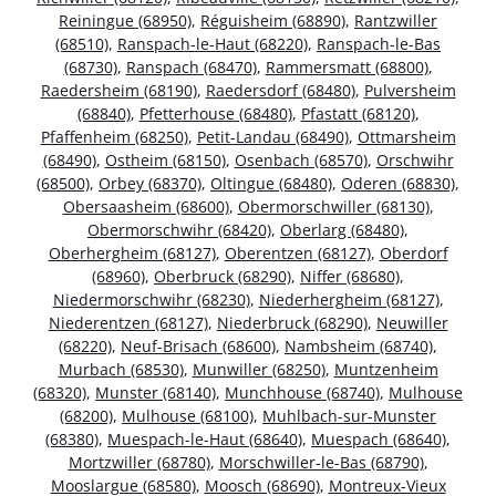
Reiningue (68950)
,
Réguisheim (68890)
,
Rantzwiller
(68510)
,
Ranspach-le-Haut (68220)
,
Ranspach-le-Bas
(68730)
,
Ranspach (68470)
,
Rammersmatt (68800)
,
Raedersheim (68190)
,
Raedersdorf (68480)
,
Pulversheim
(68840)
,
Pfetterhouse (68480)
,
Pfastatt (68120)
,
Pfaffenheim (68250)
,
Petit-Landau (68490)
,
Ottmarsheim
(68490)
,
Ostheim (68150)
,
Osenbach (68570)
,
Orschwihr
(68500)
,
Orbey (68370)
,
Oltingue (68480)
,
Oderen (68830)
,
Obersaasheim (68600)
,
Obermorschwiller (68130)
,
Obermorschwihr (68420)
,
Oberlarg (68480)
,
Oberhergheim (68127)
,
Oberentzen (68127)
,
Oberdorf
(68960)
,
Oberbruck (68290)
,
Niffer (68680)
,
Niedermorschwihr (68230)
,
Niederhergheim (68127)
,
Niederentzen (68127)
,
Niederbruck (68290)
,
Neuwiller
(68220)
,
Neuf-Brisach (68600)
,
Nambsheim (68740)
,
Murbach (68530)
,
Munwiller (68250)
,
Muntzenheim
(68320)
,
Munster (68140)
,
Munchhouse (68740)
,
Mulhouse
(68200)
,
Mulhouse (68100)
,
Muhlbach-sur-Munster
(68380)
,
Muespach-le-Haut (68640)
,
Muespach (68640)
,
Mortzwiller (68780)
,
Morschwiller-le-Bas (68790)
,
Mooslargue (68580)
,
Moosch (68690)
,
Montreux-Vieux