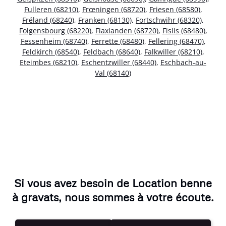
Fulleren (68210)
,
Frœningen (68720)
,
Friesen (68580)
,
Fréland (68240)
,
Franken (68130)
,
Fortschwihr (68320)
,
Folgensbourg (68220)
,
Flaxlanden (68720)
,
Fislis (68480)
,
Fessenheim (68740)
,
Ferrette (68480)
,
Fellering (68470)
,
Feldkirch (68540)
,
Feldbach (68640)
,
Falkwiller (68210)
,
Eteimbes (68210)
,
Eschentzwiller (68440)
,
Eschbach-au-
Val (68140)
Si vous avez besoin de Location benne
à gravats, nous sommes à votre écoute.