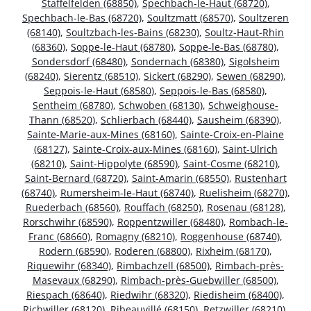
Staffelfelden (68850)
,
Spechbach-le-Haut (68720)
,
Spechbach-le-Bas (68720)
,
Soultzmatt (68570)
,
Soultzeren
(68140)
,
Soultzbach-les-Bains (68230)
,
Soultz-Haut-Rhin
(68360)
,
Soppe-le-Haut (68780)
,
Soppe-le-Bas (68780)
,
Sondersdorf (68480)
,
Sondernach (68380)
,
Sigolsheim
(68240)
,
Sierentz (68510)
,
Sickert (68290)
,
Sewen (68290)
,
Seppois-le-Haut (68580)
,
Seppois-le-Bas (68580)
,
Sentheim (68780)
,
Schwoben (68130)
,
Schweighouse-
Thann (68520)
,
Schlierbach (68440)
,
Sausheim (68390)
,
Sainte-Marie-aux-Mines (68160)
,
Sainte-Croix-en-Plaine
(68127)
,
Sainte-Croix-aux-Mines (68160)
,
Saint-Ulrich
(68210)
,
Saint-Hippolyte (68590)
,
Saint-Cosme (68210)
,
Saint-Bernard (68720)
,
Saint-Amarin (68550)
,
Rustenhart
(68740)
,
Rumersheim-le-Haut (68740)
,
Ruelisheim (68270)
,
Ruederbach (68560)
,
Rouffach (68250)
,
Rosenau (68128)
,
Rorschwihr (68590)
,
Roppentzwiller (68480)
,
Rombach-le-
Franc (68660)
,
Romagny (68210)
,
Roggenhouse (68740)
,
Rodern (68590)
,
Roderen (68800)
,
Rixheim (68170)
,
Riquewihr (68340)
,
Rimbachzell (68500)
,
Rimbach-près-
Masevaux (68290)
,
Rimbach-près-Guebwiller (68500)
,
Riespach (68640)
,
Riedwihr (68320)
,
Riedisheim (68400)
,
Richwiller (68120)
,
Ribeauvillé (68150)
,
Retzwiller (68210)
,