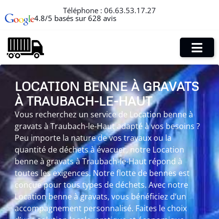
Téléphone :
06.63.53.17.27
4.8/5 basés sur 628 avis
LOCATION BENNE À GRAVATS
À TRAUBACH-LE-HAUT
Vous recherchez un service de Location benne à
gravats à Traubach-le-Haut adapté à vos besoins ?
Peu importe la nature de vos travaux ou la
quantité de déchets à évacuer, notre Location
benne à gravats à Traubach-le-Haut répond à
toutes les exigences. Notre flotte de bennes est
conçue pour tous types de déchets. Avec notre
Location benne à gravats, vous bénéficiez d’un
accompagnement personnalisé. Faites le choix