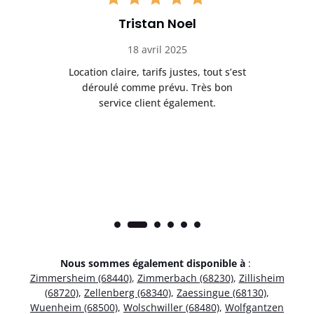
Tristan Noel
18 avril 2025
 de
Location claire, tarifs justes, tout s’est
Se
t
déroulé comme prévu. Très bon
pile
service client également.
Nous sommes également disponible à
:
Zimmersheim (68440)
,
Zimmerbach (68230)
,
Zillisheim
(68720)
,
Zellenberg (68340)
,
Zaessingue (68130)
,
Wuenheim (68500)
,
Wolschwiller (68480)
,
Wolfgantzen