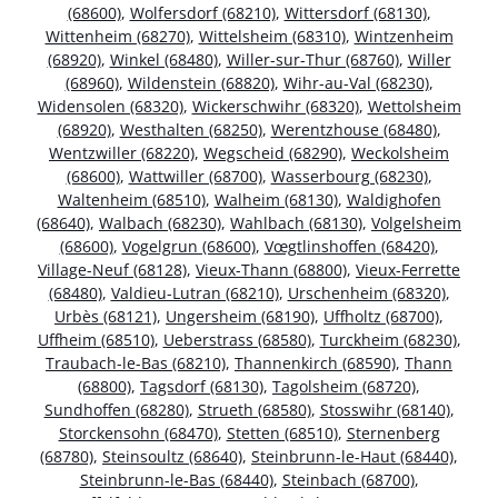
(68600)
,
Wolfersdorf (68210)
,
Wittersdorf (68130)
,
Wittenheim (68270)
,
Wittelsheim (68310)
,
Wintzenheim
(68920)
,
Winkel (68480)
,
Willer-sur-Thur (68760)
,
Willer
(68960)
,
Wildenstein (68820)
,
Wihr-au-Val (68230)
,
Widensolen (68320)
,
Wickerschwihr (68320)
,
Wettolsheim
(68920)
,
Westhalten (68250)
,
Werentzhouse (68480)
,
Wentzwiller (68220)
,
Wegscheid (68290)
,
Weckolsheim
(68600)
,
Wattwiller (68700)
,
Wasserbourg (68230)
,
Waltenheim (68510)
,
Walheim (68130)
,
Waldighofen
(68640)
,
Walbach (68230)
,
Wahlbach (68130)
,
Volgelsheim
(68600)
,
Vogelgrun (68600)
,
Vœgtlinshoffen (68420)
,
Village-Neuf (68128)
,
Vieux-Thann (68800)
,
Vieux-Ferrette
(68480)
,
Valdieu-Lutran (68210)
,
Urschenheim (68320)
,
Urbès (68121)
,
Ungersheim (68190)
,
Uffholtz (68700)
,
Uffheim (68510)
,
Ueberstrass (68580)
,
Turckheim (68230)
,
Traubach-le-Bas (68210)
,
Thannenkirch (68590)
,
Thann
(68800)
,
Tagsdorf (68130)
,
Tagolsheim (68720)
,
Sundhoffen (68280)
,
Strueth (68580)
,
Stosswihr (68140)
,
Storckensohn (68470)
,
Stetten (68510)
,
Sternenberg
(68780)
,
Steinsoultz (68640)
,
Steinbrunn-le-Haut (68440)
,
Steinbrunn-le-Bas (68440)
,
Steinbach (68700)
,