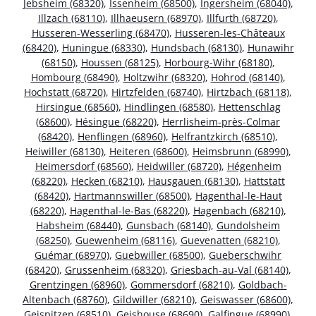
Jebsheim (68320)
,
Issenheim (68500)
,
Ingersheim (68040)
,
Illzach (68110)
,
Illhaeusern (68970)
,
Illfurth (68720)
,
Husseren-Wesserling (68470)
,
Husseren-les-Châteaux
(68420)
,
Huningue (68330)
,
Hundsbach (68130)
,
Hunawihr
(68150)
,
Houssen (68125)
,
Horbourg-Wihr (68180)
,
Hombourg (68490)
,
Holtzwihr (68320)
,
Hohrod (68140)
,
Hochstatt (68720)
,
Hirtzfelden (68740)
,
Hirtzbach (68118)
,
Hirsingue (68560)
,
Hindlingen (68580)
,
Hettenschlag
(68600)
,
Hésingue (68220)
,
Herrlisheim-près-Colmar
(68420)
,
Henflingen (68960)
,
Helfrantzkirch (68510)
,
Heiwiller (68130)
,
Heiteren (68600)
,
Heimsbrunn (68990)
,
Heimersdorf (68560)
,
Heidwiller (68720)
,
Hégenheim
(68220)
,
Hecken (68210)
,
Hausgauen (68130)
,
Hattstatt
(68420)
,
Hartmannswiller (68500)
,
Hagenthal-le-Haut
(68220)
,
Hagenthal-le-Bas (68220)
,
Hagenbach (68210)
,
Habsheim (68440)
,
Gunsbach (68140)
,
Gundolsheim
(68250)
,
Guewenheim (68116)
,
Guevenatten (68210)
,
Guémar (68970)
,
Guebwiller (68500)
,
Gueberschwihr
(68420)
,
Grussenheim (68320)
,
Griesbach-au-Val (68140)
,
Grentzingen (68960)
,
Gommersdorf (68210)
,
Goldbach-
Altenbach (68760)
,
Gildwiller (68210)
,
Geiswasser (68600)
,
Geispitzen (68510)
,
Geishouse (68690)
,
Galfingue (68990)
,