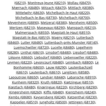
(68210)
,
Montreux-Jeune (68210)
,
Mollau (68470)
,
Mœrnach (68480)
,
Mitzach (68470)
,
Mittlach (68380)
,
Mittelwihr (68630)
,
Michelbach-le-Haut (68220)
,
Michelbach-le-Bas (68730)
,
Michelbach (68700)
,
Meyenheim (68890)
,
Metzeral (68380)
,
Merxheim (68500)
,
Mertzen (68210)
,
Masevaux (68290)
,
Manspach (68210)
,
Malmerspach (68550)
,
Magstatt-le-Haut (68510)
,
Magstatt-le-Bas (68510)
,
Magny (68210)
,
Lutterbach
(68460)
,
Lutter (68480)
,
Luttenbach-près-Munster (68140)
,
Luemschwiller (68720)
,
Lucelle (68480)
,
Logelheim
(68280)
,
Linthal (68610)
,
Linsdorf (68480)
,
Ligsdorf (68480)
,
Lièpvre (68660)
,
Liebsdorf (68480)
,
Liebenswiller (68220)
,
Leymen (68220)
,
Levoncourt (68480)
,
Leimbach (68800)
,
Le
Bonhomme (68650)
,
Lauw (68290)
,
Lautenbachzell
(68610)
,
Lautenbach (68610)
,
Largitzen (68580)
,
Lapoutroie (68650)
,
Landser (68440)
,
Labaroche (68910)
,
Kunheim (68320)
,
Kruth (68820)
,
Kœtzingue (68510)
,
Kœstlach (68480)
,
Knœringue (68220)
,
Kirchberg (68290)
,
Kingersheim (68260)
,
Kiffis (68480)
,
Kientzheim (68240)
,
Kembs (68680)
,
Kaysersberg (68240)
,
Katzenthal (68230)
,
Kappelen (68510)
,
Jungholtz (68500)
,
Jettingen (68130)
,