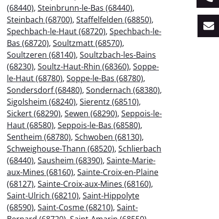
(68440)
,
Steinbrunn-le-Bas (68440)
,
Steinbach (68700)
,
Staffelfelden (68850)
,
Spechbach-le-Haut (68720)
,
Spechbach-le-
Bas (68720)
,
Soultzmatt (68570)
,
Soultzeren (68140)
,
Soultzbach-les-Bains
(68230)
,
Soultz-Haut-Rhin (68360)
,
Soppe-
le-Haut (68780)
,
Soppe-le-Bas (68780)
,
Sondersdorf (68480)
,
Sondernach (68380)
,
Sigolsheim (68240)
,
Sierentz (68510)
,
Sickert (68290)
,
Sewen (68290)
,
Seppois-le-
Haut (68580)
,
Seppois-le-Bas (68580)
,
Sentheim (68780)
,
Schwoben (68130)
,
Schweighouse-Thann (68520)
,
Schlierbach
(68440)
,
Sausheim (68390)
,
Sainte-Marie-
aux-Mines (68160)
,
Sainte-Croix-en-Plaine
(68127)
,
Sainte-Croix-aux-Mines (68160)
,
Saint-Ulrich (68210)
,
Saint-Hippolyte
(68590)
,
Saint-Cosme (68210)
,
Saint-
Bernard (68720)
,
Saint-Amarin (68550)
,