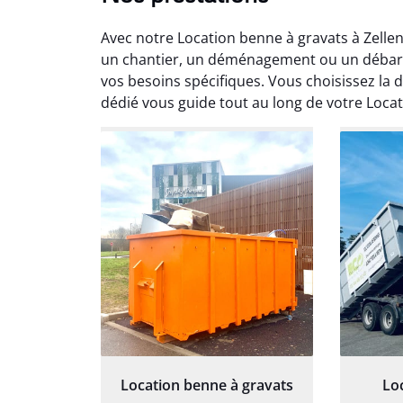
Avec notre Location benne à gravats à Zell
un chantier, un déménagement ou un débarra
vos besoins spécifiques. Vous choisissez la 
dédié vous guide tout au long de votre Loca
Au
Le serv
ja
except
travaill
et prof
notre j
prêt p
proj
Location benne à gravats
Lo