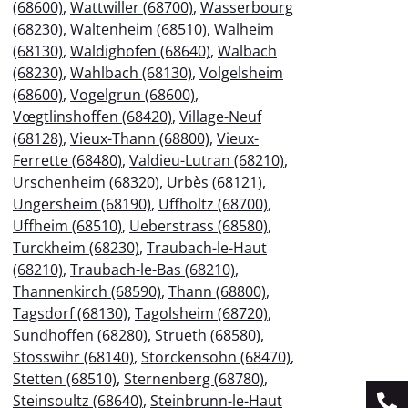
(68600)
,
Wattwiller (68700)
,
Wasserbourg
(68230)
,
Waltenheim (68510)
,
Walheim
(68130)
,
Waldighofen (68640)
,
Walbach
(68230)
,
Wahlbach (68130)
,
Volgelsheim
(68600)
,
Vogelgrun (68600)
,
Vœgtlinshoffen (68420)
,
Village-Neuf
(68128)
,
Vieux-Thann (68800)
,
Vieux-
Ferrette (68480)
,
Valdieu-Lutran (68210)
,
Urschenheim (68320)
,
Urbès (68121)
,
Ungersheim (68190)
,
Uffholtz (68700)
,
Uffheim (68510)
,
Ueberstrass (68580)
,
Turckheim (68230)
,
Traubach-le-Haut
(68210)
,
Traubach-le-Bas (68210)
,
Thannenkirch (68590)
,
Thann (68800)
,
Tagsdorf (68130)
,
Tagolsheim (68720)
,
Sundhoffen (68280)
,
Strueth (68580)
,
Stosswihr (68140)
,
Storckensohn (68470)
,
Stetten (68510)
,
Sternenberg (68780)
,
Steinsoultz (68640)
,
Steinbrunn-le-Haut