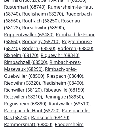
Rustenhart (68740)
,
Rumersheim-le-Haut
(68740)
,
Ruelisheim (68270)
,
Ruederbach
(68560)
,
Rouffach (68250)
,
Rosenau
(68128)
,
Rorschwihr (68590)
,
Roppentzwiller (68480)
,
Rombach-le-Franc
(68660)
,
Romagny (68210)
,
Roggenhouse
(68740)
,
Rodern (68590)
,
Roderen (68800)
,
Rixheim (68170)
,
Riquewihr (68340)
,
Rimbachzell (68500)
,
Rimbach-près-
Masevaux (68290)
,
Rimbach-près-
Guebwiller (68500)
,
Riespach (68640)
,
Riedwihr (68320)
,
Riedisheim (68400)
,
Richwiller (68120)
,
Ribeauvillé (68150)
,
Retzwiller (68210)
,
Reiningue (68950)
,
Réguisheim (68890)
,
Rantzwiller (68510)
,
Ranspach-le-Haut (68220)
,
Ranspach-le-
Bas (68730)
,
Ranspach (68470)
,
Rammersmatt (68800)
,
Raedersheim