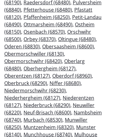
(68190)
,
Raedersdorf (68480)
,
Pulversheim
(68840)
,
Pfetterhouse (68480)
,
Pfastatt
(68120)
,
Pfaffenheim (68250)
,
Petit-Landau
(68490)
,
Ottmarsheim (68490)
,
Ostheim
(68150)
,
Osenbach (68570)
,
Orschwihr
(68500)
,
Orbey (68370)
,
Oltingue (68480)
,
Oderen (68830)
,
Obersaasheim (68600)
,
Obermorschwiller (68130)
,
Obermorschwihr (68420)
,
Oberlarg
(68480)
,
Oberhergheim (68127)
,
Oberentzen (68127)
,
Oberdorf (68960)
,
Oberbruck (68290)
,
Niffer (68680)
,
Niedermorschwihr (68230)
,
Niederhergheim (68127)
,
Niederentzen
(68127)
,
Niederbruck (68290)
,
Neuwiller
(68220)
,
Neuf-Brisach (68600)
,
Nambsheim
(68740)
,
Murbach (68530)
,
Munwiller
(68250)
,
Muntzenheim (68320)
,
Munster
(68140)
,
Munchhouse (68740)
,
Mulhouse