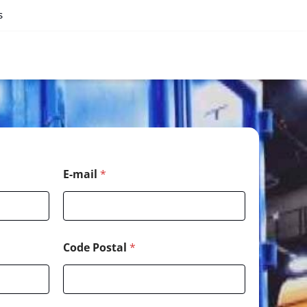
s
E-mail
*
Code Postal
*