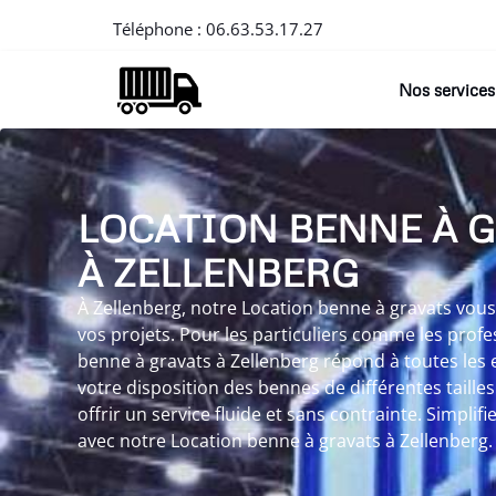
Téléphone :
06.63.53.17.27
Nos services
LOCATION BENNE À 
À ZELLENBERG
À Zellenberg, notre Location benne à gravats vous 
vos projets. Pour les particuliers comme les profe
benne à gravats à Zellenberg répond à toutes les
votre disposition des bennes de différentes tailles
offrir un service fluide et sans contrainte. Simplif
avec notre Location benne à gravats à Zellenberg.