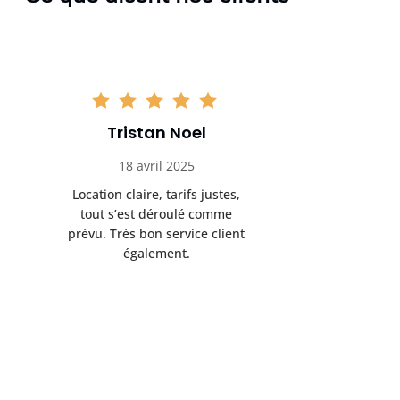
Tristan Noel
Chlo
18 avril 2025
30 
Location claire, tarifs justes,
Service au
tout s’est déroulé comme
été livrée p
prévu. Très bon service client
retrait s’e
également.
l’a