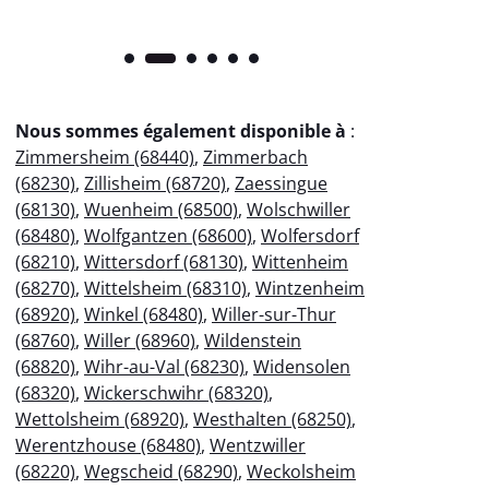
Nous sommes également disponible à
:
Zimmersheim (68440)
,
Zimmerbach
(68230)
,
Zillisheim (68720)
,
Zaessingue
(68130)
,
Wuenheim (68500)
,
Wolschwiller
(68480)
,
Wolfgantzen (68600)
,
Wolfersdorf
(68210)
,
Wittersdorf (68130)
,
Wittenheim
(68270)
,
Wittelsheim (68310)
,
Wintzenheim
(68920)
,
Winkel (68480)
,
Willer-sur-Thur
(68760)
,
Willer (68960)
,
Wildenstein
(68820)
,
Wihr-au-Val (68230)
,
Widensolen
(68320)
,
Wickerschwihr (68320)
,
Wettolsheim (68920)
,
Westhalten (68250)
,
Werentzhouse (68480)
,
Wentzwiller
(68220)
,
Wegscheid (68290)
,
Weckolsheim