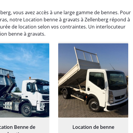
enberg, vous avez accès à une large gamme de bennes. Pour
s, notre Location benne à gravats à Zellenberg répond à
durée de location selon vos contraintes. Un interlocuteur
tion benne à gravats.
rélie Bonnet
Elisa Barreau
21 juin 2024
6 avril 2025
ice de terrassement
Parfait pour évacuer les
rdin à Var était
gravats de mon chantier.
ionnel. L'équipe a
Service rapide et efficace. Je
é de manière efficace
recommande sans
essionnelle, laissant
hésitation.
ardin impeccable et
our notre nouveau
et d'aménagement
paysager.
cation Benne de
Location de benne