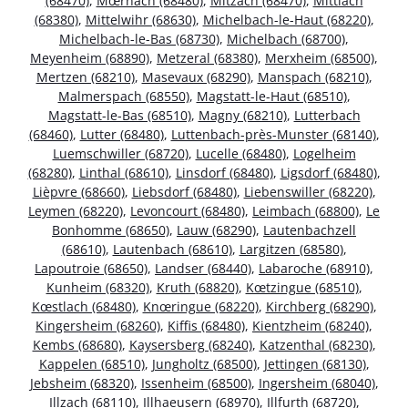
(68470)
,
Mœrnach (68480)
,
Mitzach (68470)
,
Mittlach
(68380)
,
Mittelwihr (68630)
,
Michelbach-le-Haut (68220)
,
Michelbach-le-Bas (68730)
,
Michelbach (68700)
,
Meyenheim (68890)
,
Metzeral (68380)
,
Merxheim (68500)
,
Mertzen (68210)
,
Masevaux (68290)
,
Manspach (68210)
,
Malmerspach (68550)
,
Magstatt-le-Haut (68510)
,
Magstatt-le-Bas (68510)
,
Magny (68210)
,
Lutterbach
(68460)
,
Lutter (68480)
,
Luttenbach-près-Munster (68140)
,
Luemschwiller (68720)
,
Lucelle (68480)
,
Logelheim
(68280)
,
Linthal (68610)
,
Linsdorf (68480)
,
Ligsdorf (68480)
,
Lièpvre (68660)
,
Liebsdorf (68480)
,
Liebenswiller (68220)
,
Leymen (68220)
,
Levoncourt (68480)
,
Leimbach (68800)
,
Le
Bonhomme (68650)
,
Lauw (68290)
,
Lautenbachzell
(68610)
,
Lautenbach (68610)
,
Largitzen (68580)
,
Lapoutroie (68650)
,
Landser (68440)
,
Labaroche (68910)
,
Kunheim (68320)
,
Kruth (68820)
,
Kœtzingue (68510)
,
Kœstlach (68480)
,
Knœringue (68220)
,
Kirchberg (68290)
,
Kingersheim (68260)
,
Kiffis (68480)
,
Kientzheim (68240)
,
Kembs (68680)
,
Kaysersberg (68240)
,
Katzenthal (68230)
,
Kappelen (68510)
,
Jungholtz (68500)
,
Jettingen (68130)
,
Jebsheim (68320)
,
Issenheim (68500)
,
Ingersheim (68040)
,
Illzach (68110)
,
Illhaeusern (68970)
,
Illfurth (68720)
,