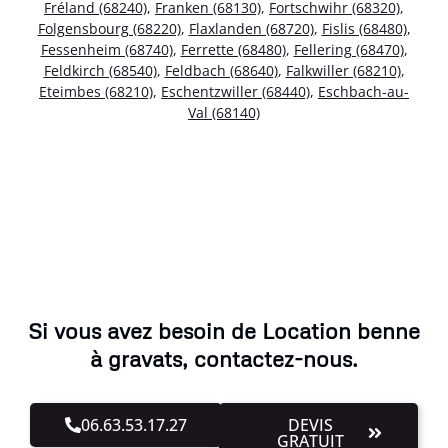
Fréland (68240)
,
Franken (68130)
,
Fortschwihr (68320)
,
Folgensbourg (68220)
,
Flaxlanden (68720)
,
Fislis (68480)
,
Fessenheim (68740)
,
Ferrette (68480)
,
Fellering (68470)
,
Feldkirch (68540)
,
Feldbach (68640)
,
Falkwiller (68210)
,
Eteimbes (68210)
,
Eschentzwiller (68440)
,
Eschbach-au-
Val (68140)
Si vous avez besoin de Location benne
à gravats, contactez-nous.
06.63.53.17.27
DEVIS
GRATUIT