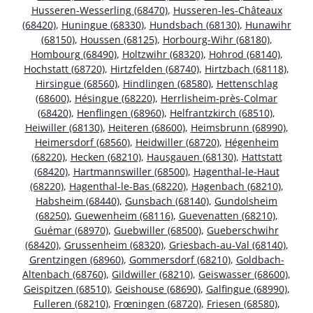
Husseren-Wesserling (68470)
,
Husseren-les-Châteaux
(68420)
,
Huningue (68330)
,
Hundsbach (68130)
,
Hunawihr
(68150)
,
Houssen (68125)
,
Horbourg-Wihr (68180)
,
Hombourg (68490)
,
Holtzwihr (68320)
,
Hohrod (68140)
,
Hochstatt (68720)
,
Hirtzfelden (68740)
,
Hirtzbach (68118)
,
Hirsingue (68560)
,
Hindlingen (68580)
,
Hettenschlag
(68600)
,
Hésingue (68220)
,
Herrlisheim-près-Colmar
(68420)
,
Henflingen (68960)
,
Helfrantzkirch (68510)
,
Heiwiller (68130)
,
Heiteren (68600)
,
Heimsbrunn (68990)
,
Heimersdorf (68560)
,
Heidwiller (68720)
,
Hégenheim
(68220)
,
Hecken (68210)
,
Hausgauen (68130)
,
Hattstatt
(68420)
,
Hartmannswiller (68500)
,
Hagenthal-le-Haut
(68220)
,
Hagenthal-le-Bas (68220)
,
Hagenbach (68210)
,
Habsheim (68440)
,
Gunsbach (68140)
,
Gundolsheim
(68250)
,
Guewenheim (68116)
,
Guevenatten (68210)
,
Guémar (68970)
,
Guebwiller (68500)
,
Gueberschwihr
(68420)
,
Grussenheim (68320)
,
Griesbach-au-Val (68140)
,
Grentzingen (68960)
,
Gommersdorf (68210)
,
Goldbach-
Altenbach (68760)
,
Gildwiller (68210)
,
Geiswasser (68600)
,
Geispitzen (68510)
,
Geishouse (68690)
,
Galfingue (68990)
,
Fulleren (68210)
,
Frœningen (68720)
,
Friesen (68580)
,