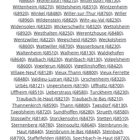
(68600)
,
Wolfersdorf (68210)
,
Wittersdorf (68130)
,
Wittenheim (68270)
,
Wittelsheim (68310)
,
Wintzenheim
(68920)
,
Winkel (68480)
,
Willer-sur-Thur (68760)
,
Willer
(68960)
,
Wildenstein (68820)
,
Wihr-au-Val (68230)
,
Widensolen (68320)
,
Wickerschwihr (68320)
,
Wettolsheim
(68920)
,
Westhalten (68250)
,
Werentzhouse (68480)
,
Wentzwiller (68220)
,
Wegscheid (68290)
,
Weckolsheim
(68600)
,
Wattwiller (68700)
,
Wasserbourg (68230)
,
Waltenheim (68510)
,
Walheim (68130)
,
Waldighofen
(68640)
,
Walbach (68230)
,
Wahlbach (68130)
,
Volgelsheim
(68600)
,
Vogelgrun (68600)
,
Vœgtlinshoffen (68420)
,
Village-Neuf (68128)
,
Vieux-Thann (68800)
,
Vieux-Ferrette
(68480)
,
Valdieu-Lutran (68210)
,
Urschenheim (68320)
,
Urbès (68121)
,
Ungersheim (68190)
,
Uffholtz (68700)
,
Uffheim (68510)
,
Ueberstrass (68580)
,
Turckheim (68230)
,
Traubach-le-Haut (68210)
,
Traubach-le-Bas (68210)
,
Thannenkirch (68590)
,
Thann (68800)
,
Tagsdorf (68130)
,
Tagolsheim (68720)
,
Sundhoffen (68280)
,
Strueth (68580)
,
Stosswihr (68140)
,
Storckensohn (68470)
,
Stetten (68510)
,
Sternenberg (68780)
,
Steinsoultz (68640)
,
Steinbrunn-le-
Haut (68440)
,
Steinbrunn-le-Bas (68440)
,
Steinbach
(68700)
,
Staffelfelden (68850)
,
Spechbach-le-Haut (68720)
,