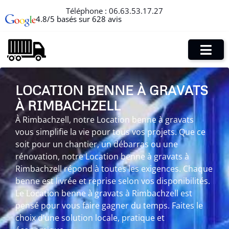
Téléphone :
06.63.53.17.27
4.8/5 basés sur 628 avis
LOCATION BENNE À GRAVATS
À RIMBACHZELL
À Rimbachzell, notre Location benne à gravats
vous simplifie la vie pour tous vos projets. Que ce
soit pour un chantier, un débarras ou une
rénovation, notre Location benne à gravats à
Rimbachzell répond à toutes les exigences. Chaque
benne est livrée et reprise selon vos disponibilités.
Le Location benne à gravats à Rimbachzell est
pensé pour vous faire gagner du temps. Faites le
choix d’une solution locale, pratique et