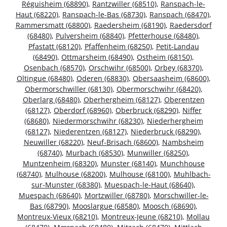
Réguisheim (68890)
,
Rantzwiller (68510)
,
Ranspach-le-
Haut (68220)
,
Ranspach-le-Bas (68730)
,
Ranspach (68470)
,
Rammersmatt (68800)
,
Raedersheim (68190)
,
Raedersdorf
(68480)
,
Pulversheim (68840)
,
Pfetterhouse (68480)
,
Pfastatt (68120)
,
Pfaffenheim (68250)
,
Petit-Landau
(68490)
,
Ottmarsheim (68490)
,
Ostheim (68150)
,
Osenbach (68570)
,
Orschwihr (68500)
,
Orbey (68370)
,
Oltingue (68480)
,
Oderen (68830)
,
Obersaasheim (68600)
,
Obermorschwiller (68130)
,
Obermorschwihr (68420)
,
Oberlarg (68480)
,
Oberhergheim (68127)
,
Oberentzen
(68127)
,
Oberdorf (68960)
,
Oberbruck (68290)
,
Niffer
(68680)
,
Niedermorschwihr (68230)
,
Niederhergheim
(68127)
,
Niederentzen (68127)
,
Niederbruck (68290)
,
Neuwiller (68220)
,
Neuf-Brisach (68600)
,
Nambsheim
(68740)
,
Murbach (68530)
,
Munwiller (68250)
,
Muntzenheim (68320)
,
Munster (68140)
,
Munchhouse
(68740)
,
Mulhouse (68200)
,
Mulhouse (68100)
,
Muhlbach-
sur-Munster (68380)
,
Muespach-le-Haut (68640)
,
Muespach (68640)
,
Mortzwiller (68780)
,
Morschwiller-le-
Bas (68790)
,
Mooslargue (68580)
,
Moosch (68690)
,
Montreux-Vieux (68210)
,
Montreux-Jeune (68210)
,
Mollau