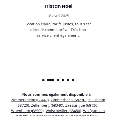
Tristan Noel
18 avril 2025
 de
Location claire, tarifs justes, tout s’est
Se
t
déroulé comme prévu. Très bon
pile
service client également.
Nous sommes également disponible à
:
Zimmersheim (68440)
,
Zimmerbach (68230)
,
Zillisheim
(68720)
,
Zellenberg (68340)
,
Zaessingue (68130)
,
Wuenheim (68500)
,
Wolschwiller (68480)
,
Wolfgantzen