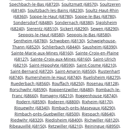
Spechbach-le-Bas (68720)
,
Soultzmatt (68570)
,
Soultzeren
(68140)
,
Soultzbach-les-Bains (68230)
,
Soultz-Haut-Rhin
(68360)
,
Soppe-le-Haut (68780)
,
Soppe-le-Bas (68780)
,
Sondersdorf (68480)
,
Sondernach (68380)
,
Sigolsheim
(68240)
,
Sierentz (68510)
,
Sickert (68290)
,
Sewen (68290)
,
Seppois-le-Haut (68580)
,
Seppois-le-Bas (68580)
,
Sentheim (68780)
,
Schwoben (68130)
,
Schweighouse-
Thann (68520)
,
Schlierbach (68440)
,
Sausheim (68390)
,
Sainte-Marie-aux-Mines (68160)
,
Sainte-Croix-en-Plaine
(68127)
,
Sainte-Croix-aux-Mines (68160)
,
Saint-Ulrich
(68210)
,
Saint-Hippolyte (68590)
,
Saint-Cosme (68210)
,
Saint-Bernard (68720)
,
Saint-Amarin (68550)
,
Rustenhart
(68740)
,
Rumersheim-le-Haut (68740)
,
Ruelisheim (68270)
,
Ruederbach (68560)
,
Rouffach (68250)
,
Rosenau (68128)
,
Rorschwihr (68590)
,
Roppentzwiller (68480)
,
Rombach-le-
Franc (68660)
,
Romagny (68210)
,
Roggenhouse (68740)
,
Rodern (68590)
,
Roderen (68800)
,
Rixheim (68170)
,
Riquewihr (68340)
,
Rimbach-près-Masevaux (68290)
,
Rimbach-près-Guebwiller (68500)
,
Riespach (68640)
,
Riedwihr (68320)
,
Riedisheim (68400)
,
Richwiller (68120)
,
Ribeauvillé (68150)
,
Retzwiller (68210)
,
Reiningue (68950)
,