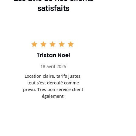
satisfaits
Tristan Noel
Chlo
18 avril 2025
30 
Location claire, tarifs justes,
Service au
tout s’est déroulé comme
été livrée p
prévu. Très bon service client
retrait s’e
également.
l’a