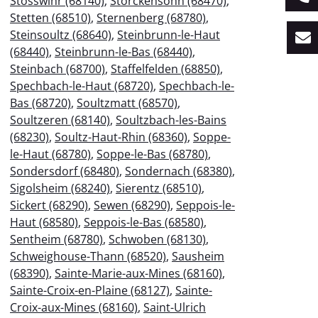
Stosswihr (68140)
,
Storckensohn (68470)
,
Stetten (68510)
,
Sternenberg (68780)
,
Steinsoultz (68640)
,
Steinbrunn-le-Haut
(68440)
,
Steinbrunn-le-Bas (68440)
,
Steinbach (68700)
,
Staffelfelden (68850)
,
Spechbach-le-Haut (68720)
,
Spechbach-le-
Bas (68720)
,
Soultzmatt (68570)
,
Soultzeren (68140)
,
Soultzbach-les-Bains
(68230)
,
Soultz-Haut-Rhin (68360)
,
Soppe-
le-Haut (68780)
,
Soppe-le-Bas (68780)
,
Sondersdorf (68480)
,
Sondernach (68380)
,
Sigolsheim (68240)
,
Sierentz (68510)
,
Sickert (68290)
,
Sewen (68290)
,
Seppois-le-
Haut (68580)
,
Seppois-le-Bas (68580)
,
Sentheim (68780)
,
Schwoben (68130)
,
Schweighouse-Thann (68520)
,
Sausheim
(68390)
,
Sainte-Marie-aux-Mines (68160)
,
Sainte-Croix-en-Plaine (68127)
,
Sainte-
Croix-aux-Mines (68160)
,
Saint-Ulrich