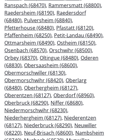
Ranspach (68470)
,
Rammersmatt (68800)
,
Raedersheim (68190)
,
Raedersdorf
(68480)
,
Pulversheim (68840)
,
Pfetterhouse (68480)
,
Pfastatt (68120)
,
Pfaffenheim (68250)
,
Petit-Landau (68490)
,
Ottmarsheim (68490)
,
Ostheim (68150)
,
Osenbach (68570)
,
Orschwihr (68500)
,
Orbey (68370)
,
Oltingue (68480)
,
Oderen
(68830)
,
Obersaasheim (68600)
,
Obermorschwiller (68130)
,
Obermorschwihr (68420)
,
Oberlarg
(68480)
,
Oberhergheim (68127)
,
Oberentzen (68127)
,
Oberdorf (68960)
,
Oberbruck (68290)
,
Niffer (68680)
,
Niedermorschwihr (68230)
,
Niederhergheim (68127)
,
Niederentzen
(68127)
,
Niederbruck (68290)
,
Neuwiller
(68220)
,
Neuf-Brisach (68600)
,
Nambsheim