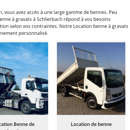
ch, vous avez accès à une large gamme de bennes. Peu
benne à gravats à Schlierbach répond à vos besoins
ation selon vos contraintes. Notre Location benne à gravats
gnement personnalisé.
rélie Bonnet
Elisa Barreau
21 juin 2024
6 avril 2025
ice de terrassement
Parfait pour évacuer les
rdin à Var était
gravats de mon chantier.
ionnel. L'équipe a
Service rapide et efficace. Je
é de manière efficace
recommande sans
essionnelle, laissant
hésitation.
ardin impeccable et
our notre nouveau
et d'aménagement
cation Benne de
Location de benne
paysager.