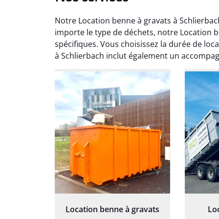
Notre Location benne à gravats à Schlierba
importe le type de déchets, notre Location 
spécifiques. Vous choisissez la durée de loc
à Schlierbach inclut également un accompa
Au
Le serv
ja
except
travaill
et prof
notre j
prêt p
proj
Location benne à gravats
Lo