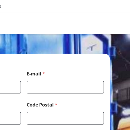
s
E-mail
*
Code Postal
*