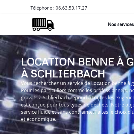
Téléphone :
06.63.53.17.27
Nos services
LOCATION BENNE À 
À SCHLIERBACH
Vous recherchez un service de Location benne à gr
Pour les particuliers comme les professionnels, n
gravats à Schlierbach répond à toutes les exigenc
est conçue pour tous types de déchets. Notre objec
service fluide et sans contrainte. Faites le choix d
et économique.