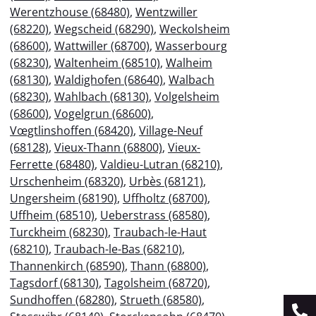
Werentzhouse (68480)
,
Wentzwiller
(68220)
,
Wegscheid (68290)
,
Weckolsheim
(68600)
,
Wattwiller (68700)
,
Wasserbourg
(68230)
,
Waltenheim (68510)
,
Walheim
(68130)
,
Waldighofen (68640)
,
Walbach
(68230)
,
Wahlbach (68130)
,
Volgelsheim
(68600)
,
Vogelgrun (68600)
,
Vœgtlinshoffen (68420)
,
Village-Neuf
(68128)
,
Vieux-Thann (68800)
,
Vieux-
Ferrette (68480)
,
Valdieu-Lutran (68210)
,
Urschenheim (68320)
,
Urbès (68121)
,
Ungersheim (68190)
,
Uffholtz (68700)
,
Uffheim (68510)
,
Ueberstrass (68580)
,
Turckheim (68230)
,
Traubach-le-Haut
(68210)
,
Traubach-le-Bas (68210)
,
Thannenkirch (68590)
,
Thann (68800)
,
Tagsdorf (68130)
,
Tagolsheim (68720)
,
Sundhoffen (68280)
,
Strueth (68580)
,