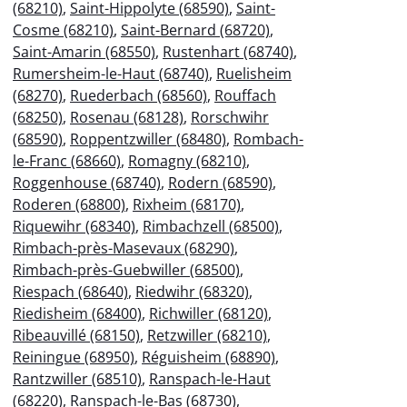
(68210)
,
Saint-Hippolyte (68590)
,
Saint-
Cosme (68210)
,
Saint-Bernard (68720)
,
Saint-Amarin (68550)
,
Rustenhart (68740)
,
Rumersheim-le-Haut (68740)
,
Ruelisheim
(68270)
,
Ruederbach (68560)
,
Rouffach
(68250)
,
Rosenau (68128)
,
Rorschwihr
(68590)
,
Roppentzwiller (68480)
,
Rombach-
le-Franc (68660)
,
Romagny (68210)
,
Roggenhouse (68740)
,
Rodern (68590)
,
Roderen (68800)
,
Rixheim (68170)
,
Riquewihr (68340)
,
Rimbachzell (68500)
,
Rimbach-près-Masevaux (68290)
,
Rimbach-près-Guebwiller (68500)
,
Riespach (68640)
,
Riedwihr (68320)
,
Riedisheim (68400)
,
Richwiller (68120)
,
Ribeauvillé (68150)
,
Retzwiller (68210)
,
Reiningue (68950)
,
Réguisheim (68890)
,
Rantzwiller (68510)
,
Ranspach-le-Haut
(68220)
,
Ranspach-le-Bas (68730)
,