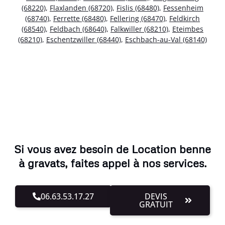
(68220)
,
Flaxlanden (68720)
,
Fislis (68480)
,
Fessenheim
(68740)
,
Ferrette (68480)
,
Fellering (68470)
,
Feldkirch
(68540)
,
Feldbach (68640)
,
Falkwiller (68210)
,
Eteimbes
(68210)
,
Eschentzwiller (68440)
,
Eschbach-au-Val (68140)
Si vous avez besoin de Location benne
à gravats, faites appel à nos services.
06.63.53.17.27
DEVIS
GRATUIT