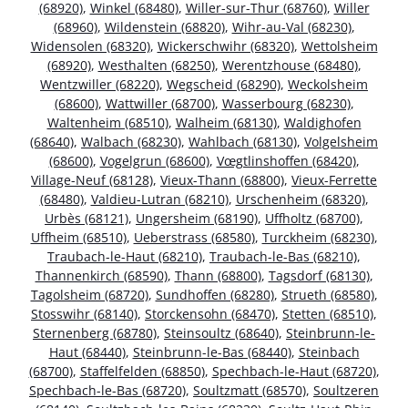
(68920)
,
Winkel (68480)
,
Willer-sur-Thur (68760)
,
Willer
(68960)
,
Wildenstein (68820)
,
Wihr-au-Val (68230)
,
Widensolen (68320)
,
Wickerschwihr (68320)
,
Wettolsheim
(68920)
,
Westhalten (68250)
,
Werentzhouse (68480)
,
Wentzwiller (68220)
,
Wegscheid (68290)
,
Weckolsheim
(68600)
,
Wattwiller (68700)
,
Wasserbourg (68230)
,
Waltenheim (68510)
,
Walheim (68130)
,
Waldighofen
(68640)
,
Walbach (68230)
,
Wahlbach (68130)
,
Volgelsheim
(68600)
,
Vogelgrun (68600)
,
Vœgtlinshoffen (68420)
,
Village-Neuf (68128)
,
Vieux-Thann (68800)
,
Vieux-Ferrette
(68480)
,
Valdieu-Lutran (68210)
,
Urschenheim (68320)
,
Urbès (68121)
,
Ungersheim (68190)
,
Uffholtz (68700)
,
Uffheim (68510)
,
Ueberstrass (68580)
,
Turckheim (68230)
,
Traubach-le-Haut (68210)
,
Traubach-le-Bas (68210)
,
Thannenkirch (68590)
,
Thann (68800)
,
Tagsdorf (68130)
,
Tagolsheim (68720)
,
Sundhoffen (68280)
,
Strueth (68580)
,
Stosswihr (68140)
,
Storckensohn (68470)
,
Stetten (68510)
,
Sternenberg (68780)
,
Steinsoultz (68640)
,
Steinbrunn-le-
Haut (68440)
,
Steinbrunn-le-Bas (68440)
,
Steinbach
(68700)
,
Staffelfelden (68850)
,
Spechbach-le-Haut (68720)
,
Spechbach-le-Bas (68720)
,
Soultzmatt (68570)
,
Soultzeren