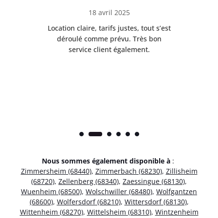
18 avril 2025
 de
Location claire, tarifs justes, tout s’est
Se
t
déroulé comme prévu. Très bon
pile
service client également.
Nous sommes également disponible à
:
Zimmersheim (68440)
,
Zimmerbach (68230)
,
Zillisheim
(68720)
,
Zellenberg (68340)
,
Zaessingue (68130)
,
Wuenheim (68500)
,
Wolschwiller (68480)
,
Wolfgantzen
(68600)
,
Wolfersdorf (68210)
,
Wittersdorf (68130)
,
Wittenheim (68270)
,
Wittelsheim (68310)
,
Wintzenheim