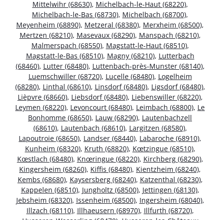
Mittelwihr (68630)
,
Michelbach-le-Haut (68220)
,
Michelbach-le-Bas (68730)
,
Michelbach (68700)
,
Meyenheim (68890)
,
Metzeral (68380)
,
Merxheim (68500)
,
Mertzen (68210)
,
Masevaux (68290)
,
Manspach (68210)
,
Malmerspach (68550)
,
Magstatt-le-Haut (68510)
,
Magstatt-le-Bas (68510)
,
Magny (68210)
,
Lutterbach
(68460)
,
Lutter (68480)
,
Luttenbach-près-Munster (68140)
,
Luemschwiller (68720)
,
Lucelle (68480)
,
Logelheim
(68280)
,
Linthal (68610)
,
Linsdorf (68480)
,
Ligsdorf (68480)
,
Lièpvre (68660)
,
Liebsdorf (68480)
,
Liebenswiller (68220)
,
Leymen (68220)
,
Levoncourt (68480)
,
Leimbach (68800)
,
Le
Bonhomme (68650)
,
Lauw (68290)
,
Lautenbachzell
(68610)
,
Lautenbach (68610)
,
Largitzen (68580)
,
Lapoutroie (68650)
,
Landser (68440)
,
Labaroche (68910)
,
Kunheim (68320)
,
Kruth (68820)
,
Kœtzingue (68510)
,
Kœstlach (68480)
,
Knœringue (68220)
,
Kirchberg (68290)
,
Kingersheim (68260)
,
Kiffis (68480)
,
Kientzheim (68240)
,
Kembs (68680)
,
Kaysersberg (68240)
,
Katzenthal (68230)
,
Kappelen (68510)
,
Jungholtz (68500)
,
Jettingen (68130)
,
Jebsheim (68320)
,
Issenheim (68500)
,
Ingersheim (68040)
,
Illzach (68110)
,
Illhaeusern (68970)
,
Illfurth (68720)
,