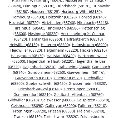
Husseren-Wesserling (68470)
,
Husseren-les-Châteaux
(68420)
,
Huningue (68330)
,
Hundsbach (68130)
,
Hunawihr
(68150)
,
Houssen (68125)
,
Horbourg-Wihr (68180)
,
Hombourg (68490)
,
Holtzwihr (68320)
,
Hohrod (68140)
,
Hochstatt (68720)
,
Hirtzfelden (68740)
,
Hirtzbach (68118)
,
Hirsingue (68560)
,
Hindlingen (68580)
,
Hettenschlag
(68600)
,
Hésingue (68220)
,
Herrlisheim-près-Colmar
(68420)
,
Henflingen (68960)
,
Helfrantzkirch (68510)
,
Heiwiller (68130)
,
Heiteren (68600)
,
Heimsbrunn (68990)
,
Heidwiller (68720)
,
Hégenheim (68220)
,
Hecken (68210)
,
Hausgauen (68130)
,
Hattstatt (68420)
,
Hartmannswiller
(68500)
,
Hagenthal-le-Haut (68220)
,
Hagenthal-le-Bas
(68220)
,
Hagenbach (68210)
,
Habsheim (68440)
,
Gunsbach
(68140)
,
Gundolsheim (68250)
,
Guewenheim (68116)
,
Guevenatten (68210)
,
Guémar (68970)
,
Guebwiller
(68500)
,
Gueberschwihr (68420)
,
Grussenheim (68320)
,
Griesbach-au-Val (68140)
,
Grentzingen (68960)
,
Gommersdorf (68210)
,
Goldbach-Altenbach (68760)
,
Gildwiller (68210)
,
Geiswasser (68600)
,
Geispitzen (68510)
,
Geishouse (68690)
,
Galfingue (68990)
,
Fulleren (68210)
,
Frœningen (68720)
,
Friesen (68580)
,
Fréland (68240)
,
Franken (68130)
,
Fortschwihr (68320)
,
Folgensbourg