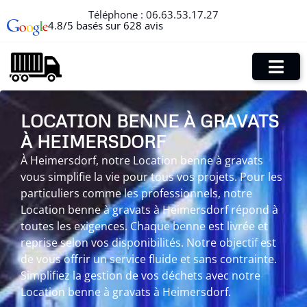
Téléphone :
06.63.53.17.27
4.8/5 basés sur 628 avis
LOCATION BENNE À GRAVATS
À HEIMERSDORF
À Heimersdorf, notre Location benne à gravats
vous simplifie la vie pour tous vos projets. Pour les
particuliers comme les professionnels, notre
Location benne à gravats à Heimersdorf répond à
toutes les exigences. Chaque benne est livrée et
reprise selon vos disponibilités. Notre objectif est
de vous offrir un service fluide et sans contrainte.
Simplifiez la gestion de vos déchets avec notre
Location benne à gravats à Heimersdorf.