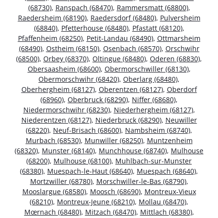
(68730)
,
Ranspach (68470)
,
Rammersmatt (68800)
,
Raedersheim (68190)
,
Raedersdorf (68480)
,
Pulversheim
(68840)
,
Pfetterhouse (68480)
,
Pfastatt (68120)
,
Pfaffenheim (68250)
,
Petit-Landau (68490)
,
Ottmarsheim
(68490)
,
Ostheim (68150)
,
Osenbach (68570)
,
Orschwihr
(68500)
,
Orbey (68370)
,
Oltingue (68480)
,
Oderen (68830)
,
Obersaasheim (68600)
,
Obermorschwiller (68130)
,
Obermorschwihr (68420)
,
Oberlarg (68480)
,
Oberhergheim (68127)
,
Oberentzen (68127)
,
Oberdorf
(68960)
,
Oberbruck (68290)
,
Niffer (68680)
,
Niedermorschwihr (68230)
,
Niederhergheim (68127)
,
Niederentzen (68127)
,
Niederbruck (68290)
,
Neuwiller
(68220)
,
Neuf-Brisach (68600)
,
Nambsheim (68740)
,
Murbach (68530)
,
Munwiller (68250)
,
Muntzenheim
(68320)
,
Munster (68140)
,
Munchhouse (68740)
,
Mulhouse
(68200)
,
Mulhouse (68100)
,
Muhlbach-sur-Munster
(68380)
,
Muespach-le-Haut (68640)
,
Muespach (68640)
,
Mortzwiller (68780)
,
Morschwiller-le-Bas (68790)
,
Mooslargue (68580)
,
Moosch (68690)
,
Montreux-Vieux
(68210)
,
Montreux-Jeune (68210)
,
Mollau (68470)
,
Mœrnach (68480)
,
Mitzach (68470)
,
Mittlach (68380)
,