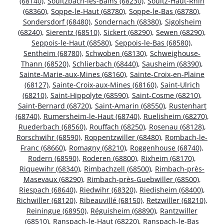
(68140)
,
Soultzbach-les-Bains (68230)
,
Soultz-Haut-Rhin
(68360)
,
Soppe-le-Haut (68780)
,
Soppe-le-Bas (68780)
,
Sondersdorf (68480)
,
Sondernach (68380)
,
Sigolsheim
(68240)
,
Sierentz (68510)
,
Sickert (68290)
,
Sewen (68290)
,
Seppois-le-Haut (68580)
,
Seppois-le-Bas (68580)
,
Sentheim (68780)
,
Schwoben (68130)
,
Schweighouse-
Thann (68520)
,
Schlierbach (68440)
,
Sausheim (68390)
,
Sainte-Marie-aux-Mines (68160)
,
Sainte-Croix-en-Plaine
(68127)
,
Sainte-Croix-aux-Mines (68160)
,
Saint-Ulrich
(68210)
,
Saint-Hippolyte (68590)
,
Saint-Cosme (68210)
,
Saint-Bernard (68720)
,
Saint-Amarin (68550)
,
Rustenhart
(68740)
,
Rumersheim-le-Haut (68740)
,
Ruelisheim (68270)
,
Ruederbach (68560)
,
Rouffach (68250)
,
Rosenau (68128)
,
Rorschwihr (68590)
,
Roppentzwiller (68480)
,
Rombach-le-
Franc (68660)
,
Romagny (68210)
,
Roggenhouse (68740)
,
Rodern (68590)
,
Roderen (68800)
,
Rixheim (68170)
,
Riquewihr (68340)
,
Rimbachzell (68500)
,
Rimbach-près-
Masevaux (68290)
,
Rimbach-près-Guebwiller (68500)
,
Riespach (68640)
,
Riedwihr (68320)
,
Riedisheim (68400)
,
Richwiller (68120)
,
Ribeauvillé (68150)
,
Retzwiller (68210)
,
Reiningue (68950)
,
Réguisheim (68890)
,
Rantzwiller
(68510)
,
Ranspach-le-Haut (68220)
,
Ranspach-le-Bas