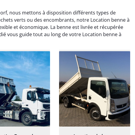
orf, nous mettons à disposition différents types de
déchets verts ou des encombrants, notre Location benne à
lexible et économique. La benne est livrée et récupérée
édié vous guide tout au long de votre Location benne à
rélie Bonnet
Elisa Barreau
21 juin 2024
6 avril 2025
ice de terrassement
Parfait pour évacuer les
rdin à Var était
gravats de mon chantier.
ionnel. L'équipe a
Service rapide et efficace. Je
é de manière efficace
recommande sans
essionnelle, laissant
hésitation.
ardin impeccable et
our notre nouveau
et d'aménagement
paysager.