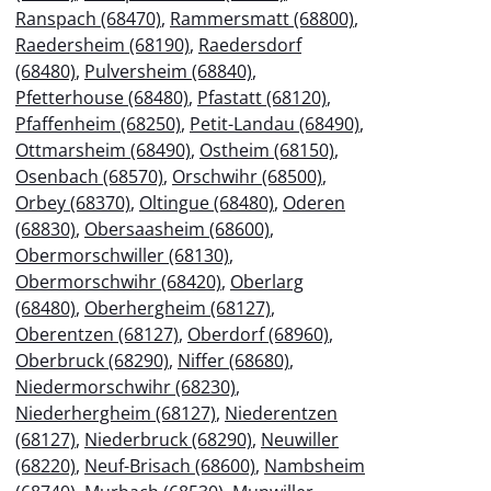
Ranspach (68470)
,
Rammersmatt (68800)
,
Raedersheim (68190)
,
Raedersdorf
(68480)
,
Pulversheim (68840)
,
Pfetterhouse (68480)
,
Pfastatt (68120)
,
Pfaffenheim (68250)
,
Petit-Landau (68490)
,
Ottmarsheim (68490)
,
Ostheim (68150)
,
Osenbach (68570)
,
Orschwihr (68500)
,
Orbey (68370)
,
Oltingue (68480)
,
Oderen
(68830)
,
Obersaasheim (68600)
,
Obermorschwiller (68130)
,
Obermorschwihr (68420)
,
Oberlarg
(68480)
,
Oberhergheim (68127)
,
Oberentzen (68127)
,
Oberdorf (68960)
,
Oberbruck (68290)
,
Niffer (68680)
,
Niedermorschwihr (68230)
,
Niederhergheim (68127)
,
Niederentzen
(68127)
,
Niederbruck (68290)
,
Neuwiller
(68220)
,
Neuf-Brisach (68600)
,
Nambsheim