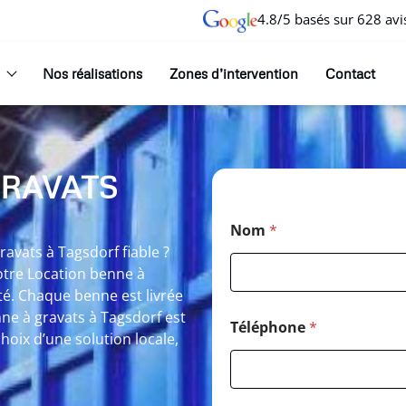
4.8/5 basés sur 628 avi
Nos réalisations
Zones d’intervention
Contact
GRAVATS
Nom
*
avats à Tagsdorf fiable ?
otre Location benne à
té. Chaque benne est livrée
nne à gravats à Tagsdorf est
Téléphone
*
hoix d’une solution locale,