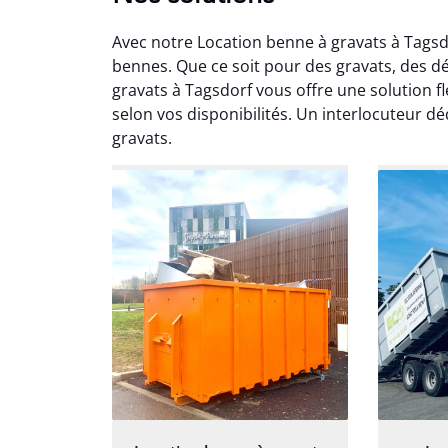
Avec notre Location benne à gravats à Tagsd
bennes. Que ce soit pour des gravats, des 
gravats à Tagsdorf vous offre une solution f
selon vos disponibilités. Un interlocuteur d
gravats.
Au
Le serv
ja
except
travaill
et prof
notre j
prêt p
proj