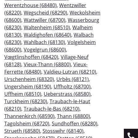
Werentzhouse (68480)
,
Wentzwiller
(68220)
,
Wegscheid (68290)
,
Weckolsheim
(68600)
,
Wattwiller (68700)
,
Wasserbourg
(68230)
,
Waltenheim (68510)
,
Walheim
(68130)
,
Waldighofen (68640)
,
Walbach
(68230)
,
Wahlbach (68130)
,
Volgelsheim
(68600)
,
Vogelgrun (68600)
,
Vœgtlinshoffen (68420)
,
Village-Neuf
(68128)
,
Vieux-Thann (68800)
,
Vieux-
Ferrette (68480)
,
Valdieu-Lutran (68210)
,
Urschenheim (68320)
,
Urbès (68121)
,
Ungersheim (68190)
,
Uffholtz (68700)
,
Uffheim (68510)
,
Ueberstrass (68580)
,
Turckheim (68230)
,
Traubach-le-Haut
(68210)
,
Traubach-le-Bas (68210)
,
Thannenkirch (68590)
,
Thann (68800)
,
Tagolsheim (68720)
,
Sundhoffen (68280)
,
Strueth (68580)
,
Stosswihr (68140)
,