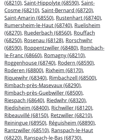
(68210)
,
Saint-Hippolyte (68590)
,
Saint-
Cosme (68210)
,
Saint-Bernard (68720)
,
Saint-Amarin (68550)
,
Rustenhart (68740)
,
Rumersheim-le-Haut (68740)
,
Ruelisheim
(68270)
,
Ruederbach (68560)
,
Rouffach
(68250)
,
Rosenau (68128)
,
Rorschwihr
(68590)
,
Roppentzwiller (68480)
,
Rombach-
le-Franc (68660)
,
Romagny (68210)
,
Roggenhouse (68740)
,
Rodern (68590)
,
Roderen (68800)
,
Rixheim (68170)
,
Riquewihr (68340)
,
Rimbachzell (68500)
,
Rimbach-près-Masevaux (68290)
,
Rimbach-près-Guebwiller (68500)
,
Riespach (68640)
,
Riedwihr (68320)
,
Riedisheim (68400)
,
Richwiller (68120)
,
Ribeauvillé (68150)
,
Retzwiller (68210)
,
Reiningue (68950)
,
Réguisheim (68890)
,
Rantzwiller (68510)
,
Ranspach-le-Haut
(68220)
,
Ranspach-le-Bas (68730)
,