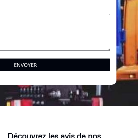
a
l
ENVOYER
Découvrez les avis de nos