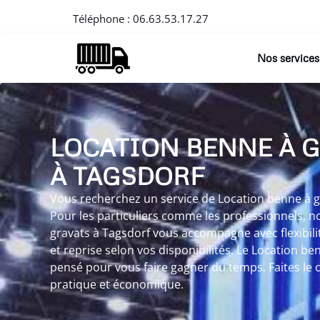
Téléphone :
06.63.53.17.27
Nos services
LOCATION BENNE À 
À TAGSDORF
Vous recherchez un service de Location benne à gr
Pour les particuliers comme les professionnels, n
gravats à Tagsdorf vous accompagne avec flexibili
et reprise selon vos disponibilités. Le Location be
pensé pour vous faire gagner du temps. Faites le c
pratique et économique.