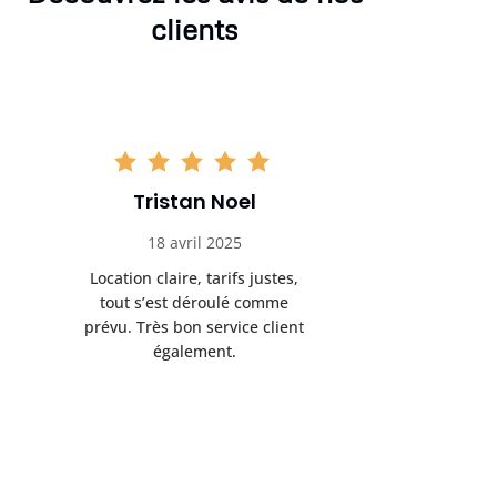
clients
Tristan Noel
Chlo
18 avril 2025
30 
Location claire, tarifs justes,
Service au
tout s’est déroulé comme
été livrée p
prévu. Très bon service client
retrait s’e
également.
l’a