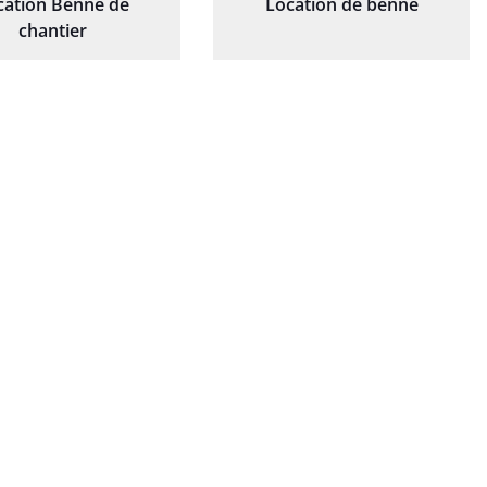
cation Benne de
Location de benne
chantier