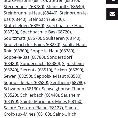
Storckensohn (68470)
,
Stetten (68510)
,
Sternenberg (68780)
,
Steinsoultz (68640)
,
Steinbrunn-le-Haut (68440)
,
Steinbrunn-le-
Bas (68440)
,
Steinbach (68700)
,
Staffelfelden (68850)
,
Spechbach-le-Haut
(68720)
,
Spechbach-le-Bas (68720)
,
Soultzmatt (68570)
,
Soultzeren (68140)
,
Soultzbach-les-Bains (68230)
,
Soultz-Haut-
Rhin (68360)
,
Soppe-le-Haut (68780)
,
Soppe-le-Bas (68780)
,
Sondersdorf
(68480)
,
Sondernach (68380)
,
Sigolsheim
(68240)
,
Sierentz (68510)
,
Sickert (68290)
,
Sewen (68290)
,
Seppois-le-Haut (68580)
,
Seppois-le-Bas (68580)
,
Sentheim (68780)
,
Schwoben (68130)
,
Schweighouse-Thann
(68520)
,
Schlierbach (68440)
,
Sausheim
(68390)
,
Sainte-Marie-aux-Mines (68160)
,
Sainte-Croix-en-Plaine (68127)
,
Sainte-
Croix-aux-Mines (68160)
,
Saint-Ulrich