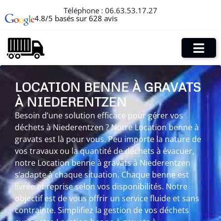
Téléphone :
06.63.53.17.27
4.8/5 basés sur 628 avis
LOCATION BENNE À GRAVATS
À NIEDERENTZEN
Besoin d’une solution efficace pour gérer vos
déchets à Niederentzen ? Notre Location benne à
gravats est là pour vous. Peu importe la nature de
vos travaux ou la quantité de déchets à évacuer,
notre Location benne à gravats à Niederentzen
s’adapte à chaque situation. Chaque benne est
livrée et reprise selon vos disponibilités. Notre
objectif est de vous offrir un service fluide et sans
contrainte. Simplifiez la gestion de vos déchets