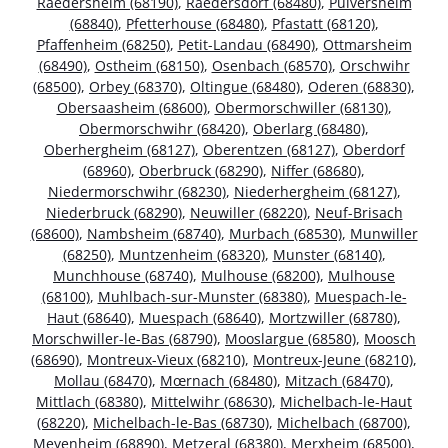
Raedersheim (68190)
,
Raedersdorf (68480)
,
Pulversheim
(68840)
,
Pfetterhouse (68480)
,
Pfastatt (68120)
,
Pfaffenheim (68250)
,
Petit-Landau (68490)
,
Ottmarsheim
(68490)
,
Ostheim (68150)
,
Osenbach (68570)
,
Orschwihr
(68500)
,
Orbey (68370)
,
Oltingue (68480)
,
Oderen (68830)
,
Obersaasheim (68600)
,
Obermorschwiller (68130)
,
Obermorschwihr (68420)
,
Oberlarg (68480)
,
Oberhergheim (68127)
,
Oberentzen (68127)
,
Oberdorf
(68960)
,
Oberbruck (68290)
,
Niffer (68680)
,
Niedermorschwihr (68230)
,
Niederhergheim (68127)
,
Niederbruck (68290)
,
Neuwiller (68220)
,
Neuf-Brisach
(68600)
,
Nambsheim (68740)
,
Murbach (68530)
,
Munwiller
(68250)
,
Muntzenheim (68320)
,
Munster (68140)
,
Munchhouse (68740)
,
Mulhouse (68200)
,
Mulhouse
(68100)
,
Muhlbach-sur-Munster (68380)
,
Muespach-le-
Haut (68640)
,
Muespach (68640)
,
Mortzwiller (68780)
,
Morschwiller-le-Bas (68790)
,
Mooslargue (68580)
,
Moosch
(68690)
,
Montreux-Vieux (68210)
,
Montreux-Jeune (68210)
,
Mollau (68470)
,
Mœrnach (68480)
,
Mitzach (68470)
,
Mittlach (68380)
,
Mittelwihr (68630)
,
Michelbach-le-Haut
(68220)
,
Michelbach-le-Bas (68730)
,
Michelbach (68700)
,
Meyenheim (68890)
,
Metzeral (68380)
,
Merxheim (68500)
,