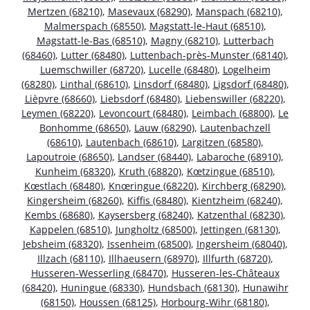
Mertzen (68210)
,
Masevaux (68290)
,
Manspach (68210)
,
Malmerspach (68550)
,
Magstatt-le-Haut (68510)
,
Magstatt-le-Bas (68510)
,
Magny (68210)
,
Lutterbach
(68460)
,
Lutter (68480)
,
Luttenbach-près-Munster (68140)
,
Luemschwiller (68720)
,
Lucelle (68480)
,
Logelheim
(68280)
,
Linthal (68610)
,
Linsdorf (68480)
,
Ligsdorf (68480)
,
Lièpvre (68660)
,
Liebsdorf (68480)
,
Liebenswiller (68220)
,
Leymen (68220)
,
Levoncourt (68480)
,
Leimbach (68800)
,
Le
Bonhomme (68650)
,
Lauw (68290)
,
Lautenbachzell
(68610)
,
Lautenbach (68610)
,
Largitzen (68580)
,
Lapoutroie (68650)
,
Landser (68440)
,
Labaroche (68910)
,
Kunheim (68320)
,
Kruth (68820)
,
Kœtzingue (68510)
,
Kœstlach (68480)
,
Knœringue (68220)
,
Kirchberg (68290)
,
Kingersheim (68260)
,
Kiffis (68480)
,
Kientzheim (68240)
,
Kembs (68680)
,
Kaysersberg (68240)
,
Katzenthal (68230)
,
Kappelen (68510)
,
Jungholtz (68500)
,
Jettingen (68130)
,
Jebsheim (68320)
,
Issenheim (68500)
,
Ingersheim (68040)
,
Illzach (68110)
,
Illhaeusern (68970)
,
Illfurth (68720)
,
Husseren-Wesserling (68470)
,
Husseren-les-Châteaux
(68420)
,
Huningue (68330)
,
Hundsbach (68130)
,
Hunawihr
(68150)
,
Houssen (68125)
,
Horbourg-Wihr (68180)
,