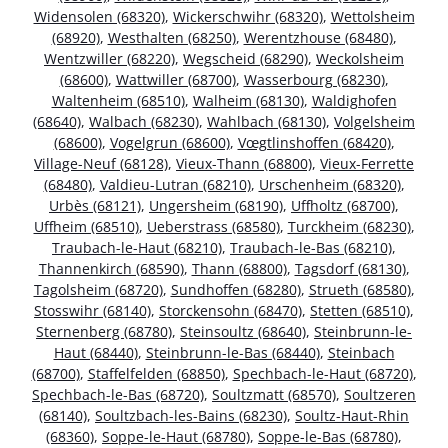
Widensolen (68320)
,
Wickerschwihr (68320)
,
Wettolsheim
(68920)
,
Westhalten (68250)
,
Werentzhouse (68480)
,
Wentzwiller (68220)
,
Wegscheid (68290)
,
Weckolsheim
(68600)
,
Wattwiller (68700)
,
Wasserbourg (68230)
,
Waltenheim (68510)
,
Walheim (68130)
,
Waldighofen
(68640)
,
Walbach (68230)
,
Wahlbach (68130)
,
Volgelsheim
(68600)
,
Vogelgrun (68600)
,
Vœgtlinshoffen (68420)
,
Village-Neuf (68128)
,
Vieux-Thann (68800)
,
Vieux-Ferrette
(68480)
,
Valdieu-Lutran (68210)
,
Urschenheim (68320)
,
Urbès (68121)
,
Ungersheim (68190)
,
Uffholtz (68700)
,
Uffheim (68510)
,
Ueberstrass (68580)
,
Turckheim (68230)
,
Traubach-le-Haut (68210)
,
Traubach-le-Bas (68210)
,
Thannenkirch (68590)
,
Thann (68800)
,
Tagsdorf (68130)
,
Tagolsheim (68720)
,
Sundhoffen (68280)
,
Strueth (68580)
,
Stosswihr (68140)
,
Storckensohn (68470)
,
Stetten (68510)
,
Sternenberg (68780)
,
Steinsoultz (68640)
,
Steinbrunn-le-
Haut (68440)
,
Steinbrunn-le-Bas (68440)
,
Steinbach
(68700)
,
Staffelfelden (68850)
,
Spechbach-le-Haut (68720)
,
Spechbach-le-Bas (68720)
,
Soultzmatt (68570)
,
Soultzeren
(68140)
,
Soultzbach-les-Bains (68230)
,
Soultz-Haut-Rhin
(68360)
,
Soppe-le-Haut (68780)
,
Soppe-le-Bas (68780)
,