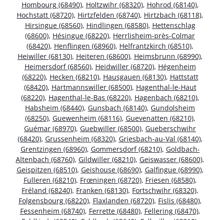
Hombourg (68490)
,
Holtzwihr (68320)
,
Hohrod (68140)
,
Hochstatt (68720)
,
Hirtzfelden (68740)
,
Hirtzbach (68118)
,
Hirsingue (68560)
,
Hindlingen (68580)
,
Hettenschlag
(68600)
,
Hésingue (68220)
,
Herrlisheim-près-Colmar
(68420)
,
Henflingen (68960)
,
Helfrantzkirch (68510)
,
Heiwiller (68130)
,
Heiteren (68600)
,
Heimsbrunn (68990)
,
Heimersdorf (68560)
,
Heidwiller (68720)
,
Hégenheim
(68220)
,
Hecken (68210)
,
Hausgauen (68130)
,
Hattstatt
(68420)
,
Hartmannswiller (68500)
,
Hagenthal-le-Haut
(68220)
,
Hagenthal-le-Bas (68220)
,
Hagenbach (68210)
,
Habsheim (68440)
,
Gunsbach (68140)
,
Gundolsheim
(68250)
,
Guewenheim (68116)
,
Guevenatten (68210)
,
Guémar (68970)
,
Guebwiller (68500)
,
Gueberschwihr
(68420)
,
Grussenheim (68320)
,
Griesbach-au-Val (68140)
,
Grentzingen (68960)
,
Gommersdorf (68210)
,
Goldbach-
Altenbach (68760)
,
Gildwiller (68210)
,
Geiswasser (68600)
,
Geispitzen (68510)
,
Geishouse (68690)
,
Galfingue (68990)
,
Fulleren (68210)
,
Frœningen (68720)
,
Friesen (68580)
,
Fréland (68240)
,
Franken (68130)
,
Fortschwihr (68320)
,
Folgensbourg (68220)
,
Flaxlanden (68720)
,
Fislis (68480)
,
Fessenheim (68740)
,
Ferrette (68480)
,
Fellering (68470)
,