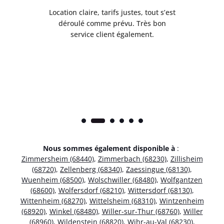
 de
Location claire, tarifs justes, tout s’est
Se
t
déroulé comme prévu. Très bon
pile
service client également.
Nous sommes également disponible à
:
Zimmersheim (68440)
,
Zimmerbach (68230)
,
Zillisheim
(68720)
,
Zellenberg (68340)
,
Zaessingue (68130)
,
Wuenheim (68500)
,
Wolschwiller (68480)
,
Wolfgantzen
(68600)
,
Wolfersdorf (68210)
,
Wittersdorf (68130)
,
Wittenheim (68270)
,
Wittelsheim (68310)
,
Wintzenheim
(68920)
,
Winkel (68480)
,
Willer-sur-Thur (68760)
,
Willer
(68960)
,
Wildenstein (68820)
,
Wihr-au-Val (68230)
,