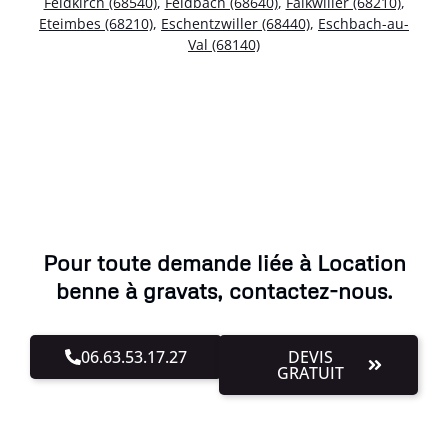
Feldkirch (68540)
,
Feldbach (68640)
,
Falkwiller (68210)
,
Eteimbes (68210)
,
Eschentzwiller (68440)
,
Eschbach-au-
Val (68140)
Pour toute demande liée à Location
benne à gravats, contactez-nous.
06.63.53.17.27
DEVIS
GRATUIT