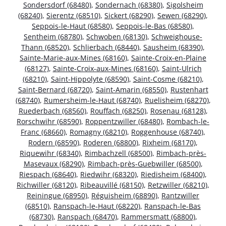
Sondersdorf (68480)
,
Sondernach (68380)
,
Sigolsheim
(68240)
,
Sierentz (68510)
,
Sickert (68290)
,
Sewen (68290)
,
Seppois-le-Haut (68580)
,
Seppois-le-Bas (68580)
,
Sentheim (68780)
,
Schwoben (68130)
,
Schweighouse-
Thann (68520)
,
Schlierbach (68440)
,
Sausheim (68390)
,
Sainte-Marie-aux-Mines (68160)
,
Sainte-Croix-en-Plaine
(68127)
,
Sainte-Croix-aux-Mines (68160)
,
Saint-Ulrich
(68210)
,
Saint-Hippolyte (68590)
,
Saint-Cosme (68210)
,
Saint-Bernard (68720)
,
Saint-Amarin (68550)
,
Rustenhart
(68740)
,
Rumersheim-le-Haut (68740)
,
Ruelisheim (68270)
,
Ruederbach (68560)
,
Rouffach (68250)
,
Rosenau (68128)
,
Rorschwihr (68590)
,
Roppentzwiller (68480)
,
Rombach-le-
Franc (68660)
,
Romagny (68210)
,
Roggenhouse (68740)
,
Rodern (68590)
,
Roderen (68800)
,
Rixheim (68170)
,
Riquewihr (68340)
,
Rimbachzell (68500)
,
Rimbach-près-
Masevaux (68290)
,
Rimbach-près-Guebwiller (68500)
,
Riespach (68640)
,
Riedwihr (68320)
,
Riedisheim (68400)
,
Richwiller (68120)
,
Ribeauvillé (68150)
,
Retzwiller (68210)
,
Reiningue (68950)
,
Réguisheim (68890)
,
Rantzwiller
(68510)
,
Ranspach-le-Haut (68220)
,
Ranspach-le-Bas
(68730)
,
Ranspach (68470)
,
Rammersmatt (68800)
,