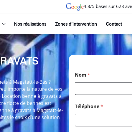
4.8/5 basés sur 628 avi
Nos réalisations
Zones d’intervention
Contact
GRAVATS
Nom
*
ets à Magstatt-le-Bas ?
Peu importe la nature de vos
e Location benne à gravats à
tre flotte de bennes est
Téléphone
*
nne à gravats à Magstatt-le-
tes le choix d’une solution