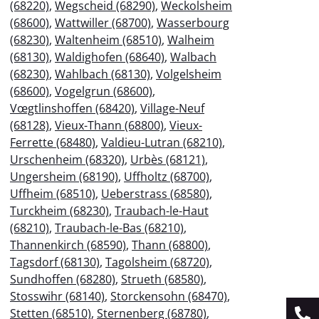
(68220)
,
Wegscheid (68290)
,
Weckolsheim
(68600)
,
Wattwiller (68700)
,
Wasserbourg
(68230)
,
Waltenheim (68510)
,
Walheim
(68130)
,
Waldighofen (68640)
,
Walbach
(68230)
,
Wahlbach (68130)
,
Volgelsheim
(68600)
,
Vogelgrun (68600)
,
Vœgtlinshoffen (68420)
,
Village-Neuf
(68128)
,
Vieux-Thann (68800)
,
Vieux-
Ferrette (68480)
,
Valdieu-Lutran (68210)
,
Urschenheim (68320)
,
Urbès (68121)
,
Ungersheim (68190)
,
Uffholtz (68700)
,
Uffheim (68510)
,
Ueberstrass (68580)
,
Turckheim (68230)
,
Traubach-le-Haut
(68210)
,
Traubach-le-Bas (68210)
,
Thannenkirch (68590)
,
Thann (68800)
,
Tagsdorf (68130)
,
Tagolsheim (68720)
,
Sundhoffen (68280)
,
Strueth (68580)
,
Stosswihr (68140)
,
Storckensohn (68470)
,
Stetten (68510)
,
Sternenberg (68780)
,