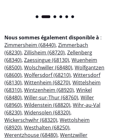
Nous sommes également disponible à
:
Zimmersheim (68440)
,
Zimmerbach
(68230)
,
Zillisheim (68720)
,
Zellenberg
(68340)
,
Zaessingue (68130)
,
Wuenheim
(68500)
,
Wolschwiller (68480)
,
Wolfgantzen
(68600)
,
Wolfersdorf (68210)
,
Wittersdorf
(68130)
,
Wittenheim (68270)
,
Wittelsheim
(68310)
,
Wintzenheim (68920)
,
Winkel
(68480)
,
Willer-sur-Thur (68760)
,
Willer
(68960)
,
Wildenstein (68820)
,
Wihr-au-Val
(68230)
,
Widensolen (68320)
,
Wickerschwihr (68320)
,
Wettolsheim
(68920)
,
Westhalten (68250)
,
Werentzhouse (68480)
,
Wentzwiller