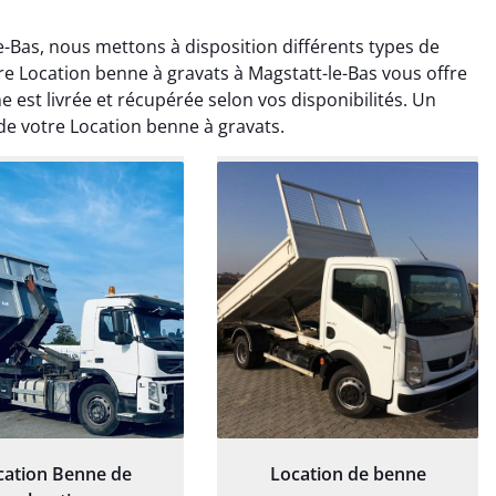
-Bas, nous mettons à disposition différents types de
re Location benne à gravats à Magstatt-le-Bas vous offre
 est livrée et récupérée selon vos disponibilités. Un
de votre Location benne à gravats.
rélie Bonnet
Elisa Barreau
21 juin 2024
6 avril 2025
ice de terrassement
Parfait pour évacuer les
rdin à Var était
gravats de mon chantier.
ionnel. L'équipe a
Service rapide et efficace. Je
é de manière efficace
recommande sans
essionnelle, laissant
hésitation.
ardin impeccable et
our notre nouveau
et d'aménagement
paysager.
cation Benne de
Location de benne