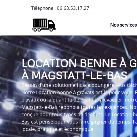
Téléphone :
06.63.53.17.27
Nos services
LOCATION BENNE À 
À MAGSTATT-LE-BAS
Besoin d’une solution efficace pour gérer vos déch
Notre Location benne à gravats est là pour vous. 
travaux ou la quantité de déchets à évacuer, notr
Magstatt-le-Bas répond à toutes les exigences. No
conçue pour tous types de déchets. Le Location be
Bas est pensé pour vous faire gagner du temps. Fai
locale, pratique et économique.