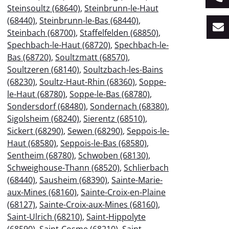
Steinsoultz (68640)
,
Steinbrunn-le-Haut
(68440)
,
Steinbrunn-le-Bas (68440)
,
Steinbach (68700)
,
Staffelfelden (68850)
,
Spechbach-le-Haut (68720)
,
Spechbach-le-
Bas (68720)
,
Soultzmatt (68570)
,
Soultzeren (68140)
,
Soultzbach-les-Bains
(68230)
,
Soultz-Haut-Rhin (68360)
,
Soppe-
le-Haut (68780)
,
Soppe-le-Bas (68780)
,
Sondersdorf (68480)
,
Sondernach (68380)
,
Sigolsheim (68240)
,
Sierentz (68510)
,
Sickert (68290)
,
Sewen (68290)
,
Seppois-le-
Haut (68580)
,
Seppois-le-Bas (68580)
,
Sentheim (68780)
,
Schwoben (68130)
,
Schweighouse-Thann (68520)
,
Schlierbach
(68440)
,
Sausheim (68390)
,
Sainte-Marie-
aux-Mines (68160)
,
Sainte-Croix-en-Plaine
(68127)
,
Sainte-Croix-aux-Mines (68160)
,
Saint-Ulrich (68210)
,
Saint-Hippolyte
(68590)
,
Saint-Cosme (68210)
,
Saint-