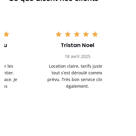
Tristan Noel
Chlo
18 avril 2025
30 
Location claire, tarifs justes,
Service au
tout s’est déroulé comme
été livrée p
prévu. Très bon service client
retrait s’e
également.
l’a