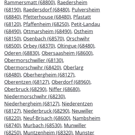
Rammersmatt (68800)
,
Raedersheim
(68190)
,
Raedersdorf (68480)
,
Pulversheim
(68840)
,
Pfetterhouse (68480)
,
Pfastatt
(68120)
,
Pfaffenheim (68250)
,
Petit-Landau
(68490)
,
Ottmarsheim (68490)
,
Ostheim
(68150)
,
Osenbach (68570)
,
Orschwihr
(68500)
,
Orbey (68370)
,
Oltingue (68480)
,
Oderen (68830)
,
Obersaasheim (68600)
,
Obermorschwiller (68130)
,
Obermorschwihr (68420)
,
Oberlarg
(68480)
,
Oberhergheim (68127)
,
Oberentzen (68127)
,
Oberdorf (68960)
,
Oberbruck (68290)
,
Niffer (68680)
,
Niedermorschwihr (68230)
,
Niederhergheim (68127)
,
Niederentzen
(68127)
,
Niederbruck (68290)
,
Neuwiller
(68220)
,
Neuf-Brisach (68600)
,
Nambsheim
(68740)
,
Murbach (68530)
,
Munwiller
(68250)
,
Muntzenheim (68320)
,
Munster