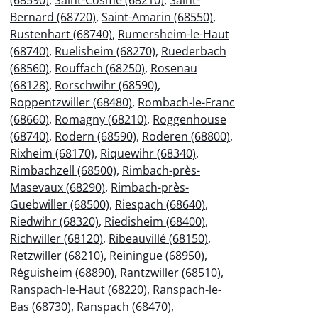
Bernard (68720)
,
Saint-Amarin (68550)
,
Rustenhart (68740)
,
Rumersheim-le-Haut
(68740)
,
Ruelisheim (68270)
,
Ruederbach
(68560)
,
Rouffach (68250)
,
Rosenau
(68128)
,
Rorschwihr (68590)
,
Roppentzwiller (68480)
,
Rombach-le-Franc
(68660)
,
Romagny (68210)
,
Roggenhouse
(68740)
,
Rodern (68590)
,
Roderen (68800)
,
Rixheim (68170)
,
Riquewihr (68340)
,
Rimbachzell (68500)
,
Rimbach-près-
Masevaux (68290)
,
Rimbach-près-
Guebwiller (68500)
,
Riespach (68640)
,
Riedwihr (68320)
,
Riedisheim (68400)
,
Richwiller (68120)
,
Ribeauvillé (68150)
,
Retzwiller (68210)
,
Reiningue (68950)
,
Réguisheim (68890)
,
Rantzwiller (68510)
,
Ranspach-le-Haut (68220)
,
Ranspach-le-
Bas (68730)
,
Ranspach (68470)
,