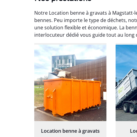
Notre Location benne à gravats à Magstatt-le
bennes. Peu importe le type de déchets, not
une solution flexible et économique. La benne
interlocuteur dédié vous guide tout au long 
Au
Le serv
ja
except
travaill
et prof
notre j
prêt p
proj
Location benne à gravats
Lo