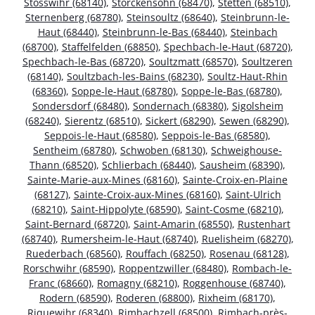
Stosswihr (68140)
,
Storckensohn (68470)
,
Stetten (68510)
,
Sternenberg (68780)
,
Steinsoultz (68640)
,
Steinbrunn-le-
Haut (68440)
,
Steinbrunn-le-Bas (68440)
,
Steinbach
(68700)
,
Staffelfelden (68850)
,
Spechbach-le-Haut (68720)
,
Spechbach-le-Bas (68720)
,
Soultzmatt (68570)
,
Soultzeren
(68140)
,
Soultzbach-les-Bains (68230)
,
Soultz-Haut-Rhin
(68360)
,
Soppe-le-Haut (68780)
,
Soppe-le-Bas (68780)
,
Sondersdorf (68480)
,
Sondernach (68380)
,
Sigolsheim
(68240)
,
Sierentz (68510)
,
Sickert (68290)
,
Sewen (68290)
,
Seppois-le-Haut (68580)
,
Seppois-le-Bas (68580)
,
Sentheim (68780)
,
Schwoben (68130)
,
Schweighouse-
Thann (68520)
,
Schlierbach (68440)
,
Sausheim (68390)
,
Sainte-Marie-aux-Mines (68160)
,
Sainte-Croix-en-Plaine
(68127)
,
Sainte-Croix-aux-Mines (68160)
,
Saint-Ulrich
(68210)
,
Saint-Hippolyte (68590)
,
Saint-Cosme (68210)
,
Saint-Bernard (68720)
,
Saint-Amarin (68550)
,
Rustenhart
(68740)
,
Rumersheim-le-Haut (68740)
,
Ruelisheim (68270)
,
Ruederbach (68560)
,
Rouffach (68250)
,
Rosenau (68128)
,
Rorschwihr (68590)
,
Roppentzwiller (68480)
,
Rombach-le-
Franc (68660)
,
Romagny (68210)
,
Roggenhouse (68740)
,
Rodern (68590)
,
Roderen (68800)
,
Rixheim (68170)
,
Riquewihr (68340)
,
Rimbachzell (68500)
,
Rimbach-près-