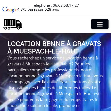
Téléphone :
06.63.53.17.27
4.8/5 basés sur 628 avis
LOCATION BENNE À GRAVATS
À MUESPACH-LE-HAUT
Vous recherchez un service de Location benne à
gravats à Muespach-le-Haut fiable ? Pour les
particuliers comme les professionnels, notre
Location benne à gravats à Muespach-le-Haut vous
accompagne avec flexibilité. Nous mettons à votre
disposition des bennes de différentes tailles. Le
Location benne à gravats à Muespach-le-Haut est
pensé pour vous faire gagner du temps. Faites le
choix d’une solution locale, pratique et