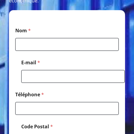
économique.
N
Nom
*
o
m
*
N
o
m
E-mail
*
Téléphone
*
Code Postal
*