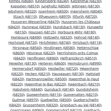
Kembs (68680)
,
Kaysersberg (68240)
,
Katzenthal (68230)
,
Kappelen (68510)
,
Jungholtz (68500)
,
Jettingen (68130)
,
Jebsheim (68320)
,
Issenheim (68500)
,
Ingersheim (68040)
,
Illzach (68110)
,
Illhaeusern (68970)
,
Illfurth (68720)
,
Husseren-Wesserling (68470)
,
Husseren-les-Châteaux
(68420)
,
Huningue (68330)
,
Hundsbach (68130)
,
Hunawihr
(68150)
,
Houssen (68125)
,
Horbourg-Wihr (68180)
,
Hombourg (68490)
,
Holtzwihr (68320)
,
Hohrod (68140)
,
Hochstatt (68720)
,
Hirtzfelden (68740)
,
Hirtzbach (68118)
,
Hirsingue (68560)
,
Hindlingen (68580)
,
Hettenschlag
(68600)
,
Hésingue (68220)
,
Herrlisheim-près-Colmar
(68420)
,
Henflingen (68960)
,
Helfrantzkirch (68510)
,
Heiwiller (68130)
,
Heiteren (68600)
,
Heimsbrunn (68990)
,
Heimersdorf (68560)
,
Heidwiller (68720)
,
Hégenheim
(68220)
,
Hecken (68210)
,
Hausgauen (68130)
,
Hattstatt
(68420)
,
Hartmannswiller (68500)
,
Hagenthal-le-Haut
(68220)
,
Hagenthal-le-Bas (68220)
,
Hagenbach (68210)
,
Habsheim (68440)
,
Gunsbach (68140)
,
Gundolsheim
(68250)
,
Guewenheim (68116)
,
Guevenatten (68210)
,
Guémar (68970)
,
Guebwiller (68500)
,
Gueberschwihr
(68420)
,
Grussenheim (68320)
,
Griesbach-au-Val (68140)
,
Grentzingen (68960)
,
Gommersdorf (68210)
,
Goldbach-