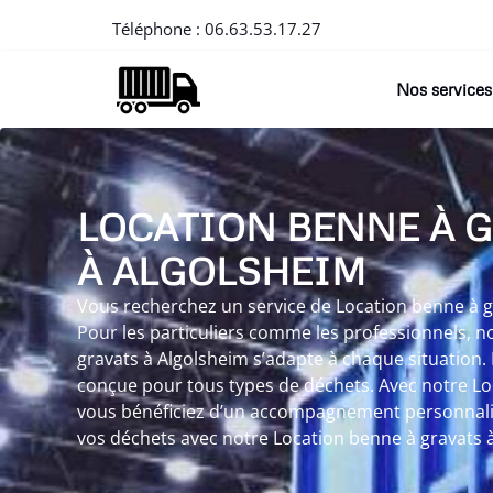
Téléphone :
06.63.53.17.27
Nos services
LOCATION BENNE À 
À ALGOLSHEIM
Vous recherchez un service de Location benne à gr
Pour les particuliers comme les professionnels, n
gravats à Algolsheim s’adapte à chaque situation. 
conçue pour tous types de déchets. Avec notre Lo
vous bénéficiez d’un accompagnement personnalisé
vos déchets avec notre Location benne à gravats 