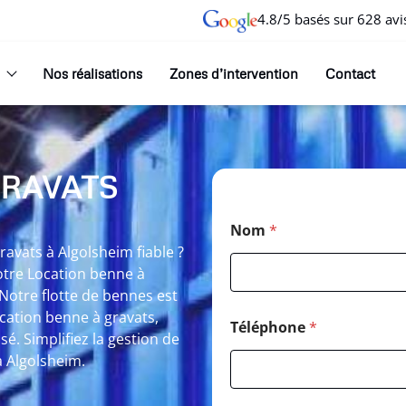
4.8/5 basés sur 628 avi
Nos réalisations
Zones d’intervention
Contact
GRAVATS
Nom
*
avats à Algolsheim fiable ?
otre Location benne à
Notre flotte de bennes est
cation benne à gravats,
Téléphone
*
. Simplifiez la gestion de
à Algolsheim.