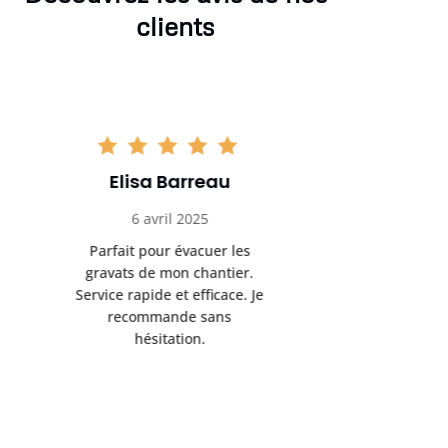
clients
Tristan Noel
Chlo
18 avril 2025
30 
Location claire, tarifs justes,
Service au
tout s’est déroulé comme
été livrée p
prévu. Très bon service client
retrait s’e
également.
l’a