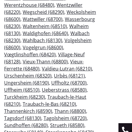
Werentzhouse (68480)
,
Wentzwiller
(68220)
,
Wegscheid (68290)
,
Weckolsheim
(68600)
,
Wattwiller (68700)
,
Wasserbourg
(68230)
,
Waltenheim (68510)
,
Walheim
(68130)
,
Waldighofen (68640)
,
Walbach
(68230)
,
Wahlbach (68130)
,
Volgelsheim
(68600)
,
Vogelgrun (68600)
,
Vœgtlinshoffen (68420)
,
Village-Neuf
(68128)
,
Vieux-Thann (68800)
,
Vieux-
Ferrette (68480)
,
Valdieu-Lutran (68210)
,
Urschenheim (68320)
,
Urbès (68121)
,
Ungersheim (68190)
,
Uffholtz (68700)
,
Uffheim (68510)
,
Ueberstrass (68580)
,
Turckheim (68230)
,
Traubach-le-Haut
(68210)
,
Traubach-le-Bas (68210)
,
Thannenkirch (68590)
,
Thann (68800)
,
Tagsdorf (68130)
,
Tagolsheim (68720)
,
Sundhoffen (68280)
,
Strueth (68580)
,