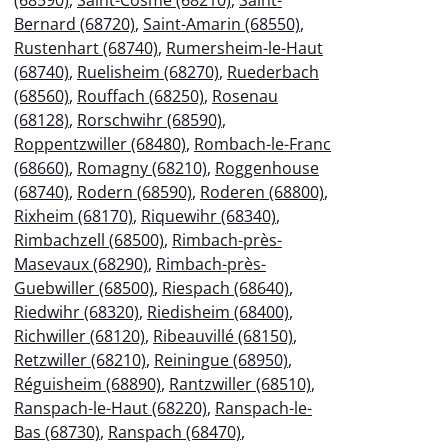
Bernard (68720)
,
Saint-Amarin (68550)
,
Rustenhart (68740)
,
Rumersheim-le-Haut
(68740)
,
Ruelisheim (68270)
,
Ruederbach
(68560)
,
Rouffach (68250)
,
Rosenau
(68128)
,
Rorschwihr (68590)
,
Roppentzwiller (68480)
,
Rombach-le-Franc
(68660)
,
Romagny (68210)
,
Roggenhouse
(68740)
,
Rodern (68590)
,
Roderen (68800)
,
Rixheim (68170)
,
Riquewihr (68340)
,
Rimbachzell (68500)
,
Rimbach-près-
Masevaux (68290)
,
Rimbach-près-
Guebwiller (68500)
,
Riespach (68640)
,
Riedwihr (68320)
,
Riedisheim (68400)
,
Richwiller (68120)
,
Ribeauvillé (68150)
,
Retzwiller (68210)
,
Reiningue (68950)
,
Réguisheim (68890)
,
Rantzwiller (68510)
,
Ranspach-le-Haut (68220)
,
Ranspach-le-
Bas (68730)
,
Ranspach (68470)
,