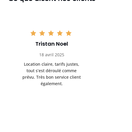
Tristan Noel
Chlo
18 avril 2025
30 
Location claire, tarifs justes,
Service au
tout s’est déroulé comme
été livrée p
prévu. Très bon service client
retrait s’e
également.
l’a