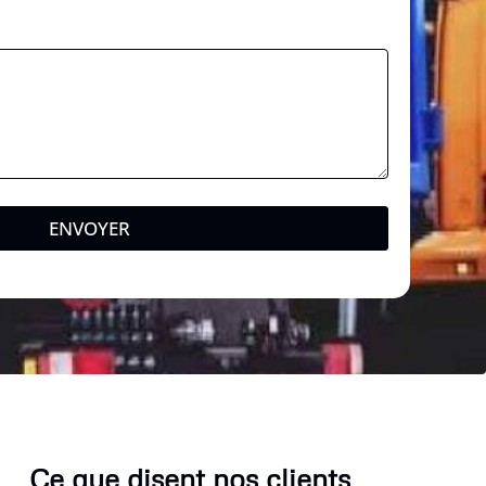
a
l
ENVOYER
Ce que disent nos clients