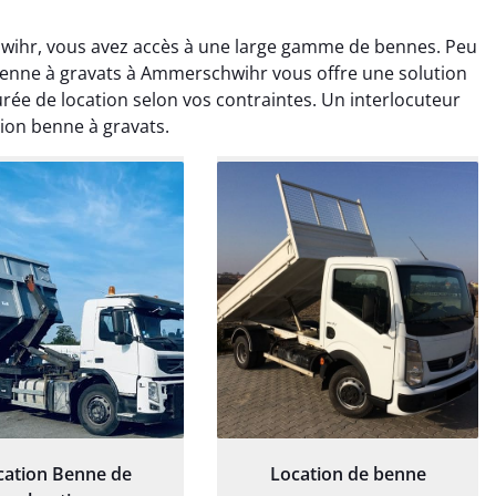
wihr, vous avez accès à une large gamme de bennes. Peu
 benne à gravats à Ammerschwihr vous offre une solution
urée de location selon vos contraintes. Un interlocuteur
tion benne à gravats.
rélie Bonnet
Elisa Barreau
21 juin 2024
6 avril 2025
ice de terrassement
Parfait pour évacuer les
rdin à Var était
gravats de mon chantier.
ionnel. L'équipe a
Service rapide et efficace. Je
é de manière efficace
recommande sans
essionnelle, laissant
hésitation.
ardin impeccable et
our notre nouveau
et d'aménagement
paysager.
cation Benne de
Location de benne