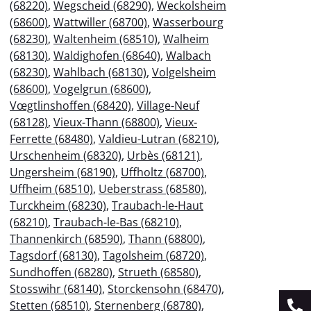
(68220)
,
Wegscheid (68290)
,
Weckolsheim
(68600)
,
Wattwiller (68700)
,
Wasserbourg
(68230)
,
Waltenheim (68510)
,
Walheim
(68130)
,
Waldighofen (68640)
,
Walbach
(68230)
,
Wahlbach (68130)
,
Volgelsheim
(68600)
,
Vogelgrun (68600)
,
Vœgtlinshoffen (68420)
,
Village-Neuf
(68128)
,
Vieux-Thann (68800)
,
Vieux-
Ferrette (68480)
,
Valdieu-Lutran (68210)
,
Urschenheim (68320)
,
Urbès (68121)
,
Ungersheim (68190)
,
Uffholtz (68700)
,
Uffheim (68510)
,
Ueberstrass (68580)
,
Turckheim (68230)
,
Traubach-le-Haut
(68210)
,
Traubach-le-Bas (68210)
,
Thannenkirch (68590)
,
Thann (68800)
,
Tagsdorf (68130)
,
Tagolsheim (68720)
,
Sundhoffen (68280)
,
Strueth (68580)
,
Stosswihr (68140)
,
Storckensohn (68470)
,
Stetten (68510)
,
Sternenberg (68780)
,