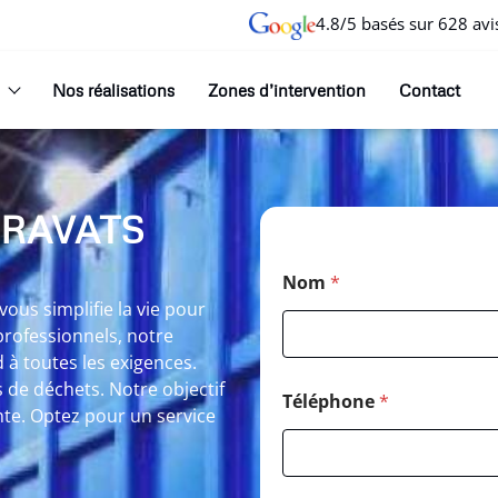
4.8/5 basés sur 628 avi
Nos réalisations
Zones d’intervention
Contact
GRAVATS
Nom
*
us simplifie la vie pour
professionnels, notre
à toutes les exigences.
 de déchets. Notre objectif
Téléphone
*
inte. Optez pour un service