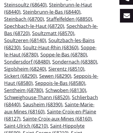
Steinsoultz (68640)
,
Steinbrunn-le-Haut
(68440)
,
Steinbrunn-le-Bas (68440)
,
Steinbach (68700)
,
Staffelfelden (68850)
,
Spechbach-le-Haut (68720)
,
Spechbach-le-
Bas (68720)
,
Soultzmatt (68570)
,
Soultzeren (68140)
,
Soultzbach-les-Bains
(68230)
,
Soultz-Haut-Rhin (68360)
,
Soppe-
le-Haut (68780)
,
Soppe-le-Bas (68780)
,
Sondersdorf (68480)
,
Sondernach (68380)
,
Sigolsheim (68240)
,
Sierentz (68510)
,
Sickert (68290)
,
Sewen (68290)
,
Seppois-le-
Haut (68580)
,
Seppois-le-Bas (68580)
,
Sentheim (68780)
,
Schwoben (68130)
,
Schweighouse-Thann (68520)
,
Schlierbach
(68440)
,
Sausheim (68390)
,
Sainte-Marie-
aux-Mines (68160)
,
Sainte-Croix-en-Plaine
(68127)
,
Sainte-Croix-aux-Mines (68160)
,
Saint-Ulrich (68210)
,
Saint-Hippolyte
(68590)
,
Saint-Cosme (68210)
,
Saint-