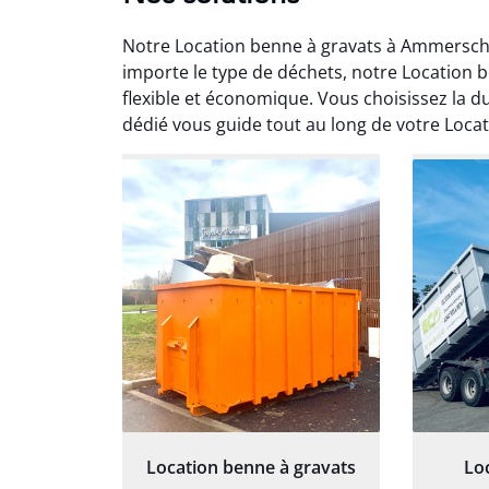
Notre Location benne à gravats à Ammersch
importe le type de déchets, notre Location
flexible et économique. Vous choisissez la d
dédié vous guide tout au long de votre Loca
Au
Le serv
ja
except
travaill
et prof
notre j
prêt p
proj
Location benne à gravats
Lo