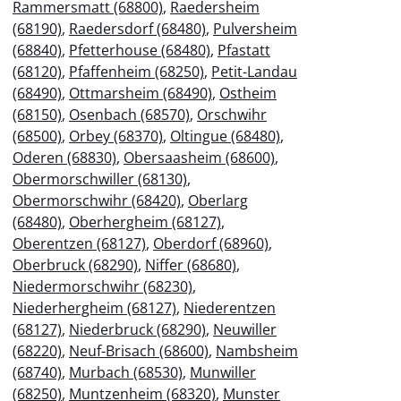
Rammersmatt (68800)
,
Raedersheim
(68190)
,
Raedersdorf (68480)
,
Pulversheim
(68840)
,
Pfetterhouse (68480)
,
Pfastatt
(68120)
,
Pfaffenheim (68250)
,
Petit-Landau
(68490)
,
Ottmarsheim (68490)
,
Ostheim
(68150)
,
Osenbach (68570)
,
Orschwihr
(68500)
,
Orbey (68370)
,
Oltingue (68480)
,
Oderen (68830)
,
Obersaasheim (68600)
,
Obermorschwiller (68130)
,
Obermorschwihr (68420)
,
Oberlarg
(68480)
,
Oberhergheim (68127)
,
Oberentzen (68127)
,
Oberdorf (68960)
,
Oberbruck (68290)
,
Niffer (68680)
,
Niedermorschwihr (68230)
,
Niederhergheim (68127)
,
Niederentzen
(68127)
,
Niederbruck (68290)
,
Neuwiller
(68220)
,
Neuf-Brisach (68600)
,
Nambsheim
(68740)
,
Murbach (68530)
,
Munwiller
(68250)
,
Muntzenheim (68320)
,
Munster