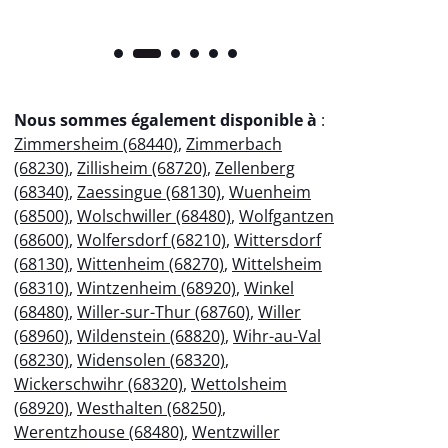
Nous sommes également disponible à
:
Zimmersheim (68440)
,
Zimmerbach
(68230)
,
Zillisheim (68720)
,
Zellenberg
(68340)
,
Zaessingue (68130)
,
Wuenheim
(68500)
,
Wolschwiller (68480)
,
Wolfgantzen
(68600)
,
Wolfersdorf (68210)
,
Wittersdorf
(68130)
,
Wittenheim (68270)
,
Wittelsheim
(68310)
,
Wintzenheim (68920)
,
Winkel
(68480)
,
Willer-sur-Thur (68760)
,
Willer
(68960)
,
Wildenstein (68820)
,
Wihr-au-Val
(68230)
,
Widensolen (68320)
,
Wickerschwihr (68320)
,
Wettolsheim
(68920)
,
Westhalten (68250)
,
Werentzhouse (68480)
,
Wentzwiller