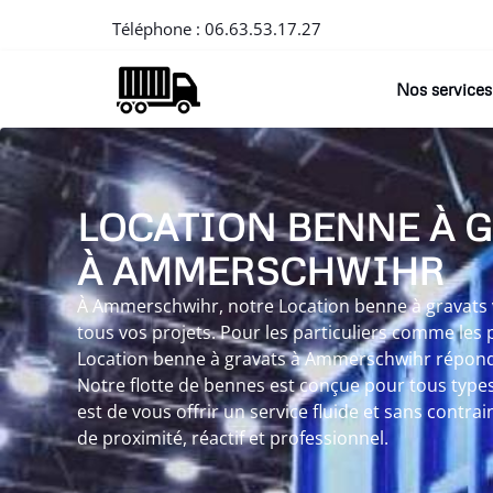
Téléphone :
06.63.53.17.27
Nos services
LOCATION BENNE À 
À AMMERSCHWIHR
À Ammerschwihr, notre Location benne à gravats vo
tous vos projets. Pour les particuliers comme les 
Location benne à gravats à Ammerschwihr répond 
Notre flotte de bennes est conçue pour tous types
est de vous offrir un service fluide et sans contra
de proximité, réactif et professionnel.