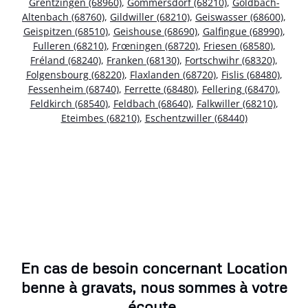
Grentzingen (68960)
,
Gommersdorf (68210)
,
Goldbach-
Altenbach (68760)
,
Gildwiller (68210)
,
Geiswasser (68600)
,
Geispitzen (68510)
,
Geishouse (68690)
,
Galfingue (68990)
,
Fulleren (68210)
,
Frœningen (68720)
,
Friesen (68580)
,
Fréland (68240)
,
Franken (68130)
,
Fortschwihr (68320)
,
Folgensbourg (68220)
,
Flaxlanden (68720)
,
Fislis (68480)
,
Fessenheim (68740)
,
Ferrette (68480)
,
Fellering (68470)
,
Feldkirch (68540)
,
Feldbach (68640)
,
Falkwiller (68210)
,
Eteimbes (68210)
,
Eschentzwiller (68440)
En cas de besoin concernant Location
benne à gravats, nous sommes à votre
écoute.