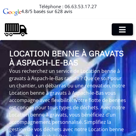
Téléphone :
06.63.53.17.27
4.8/5 basés sur 628 avis
LOCATION BENNE À GRAVATS
À ASPACH-LE-BAS
Vous recherchez un service de Location benne à
gravats à Aspach-le-Bas rapide ? Que ce soit pour
un chantier, un débarras ou une rénovation, notre
Location benne à gravats à Aspach-le-Bas vous
accompagne avec flexibilité. Notre flotte de bennes
est conçue pour tous types de déchets. Avec notre
Location benne à gravats, vous bénéficiez d’un
accompagnement personnalisé. Simplifiez la
gestion de vos déchets avec notre Location benne