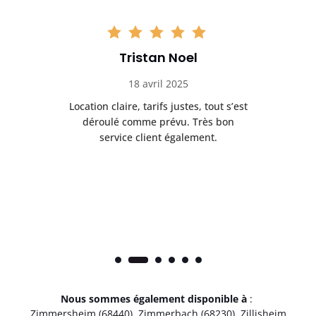
Tristan Noel
18 avril 2025
 de
Location claire, tarifs justes, tout s’est
Se
t
déroulé comme prévu. Très bon
pile
service client également.
Nous sommes également disponible à
:
Zimmersheim (68440)
,
Zimmerbach (68230)
,
Zillisheim