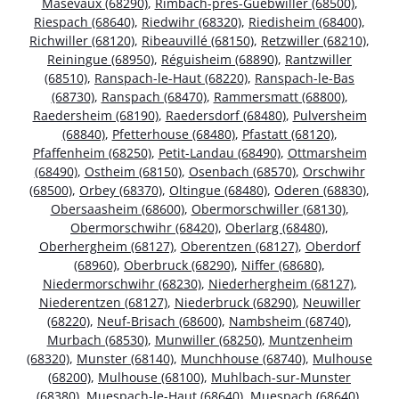
Masevaux (68290)
,
Rimbach-près-Guebwiller (68500)
,
Riespach (68640)
,
Riedwihr (68320)
,
Riedisheim (68400)
,
Richwiller (68120)
,
Ribeauvillé (68150)
,
Retzwiller (68210)
,
Reiningue (68950)
,
Réguisheim (68890)
,
Rantzwiller
(68510)
,
Ranspach-le-Haut (68220)
,
Ranspach-le-Bas
(68730)
,
Ranspach (68470)
,
Rammersmatt (68800)
,
Raedersheim (68190)
,
Raedersdorf (68480)
,
Pulversheim
(68840)
,
Pfetterhouse (68480)
,
Pfastatt (68120)
,
Pfaffenheim (68250)
,
Petit-Landau (68490)
,
Ottmarsheim
(68490)
,
Ostheim (68150)
,
Osenbach (68570)
,
Orschwihr
(68500)
,
Orbey (68370)
,
Oltingue (68480)
,
Oderen (68830)
,
Obersaasheim (68600)
,
Obermorschwiller (68130)
,
Obermorschwihr (68420)
,
Oberlarg (68480)
,
Oberhergheim (68127)
,
Oberentzen (68127)
,
Oberdorf
(68960)
,
Oberbruck (68290)
,
Niffer (68680)
,
Niedermorschwihr (68230)
,
Niederhergheim (68127)
,
Niederentzen (68127)
,
Niederbruck (68290)
,
Neuwiller
(68220)
,
Neuf-Brisach (68600)
,
Nambsheim (68740)
,
Murbach (68530)
,
Munwiller (68250)
,
Muntzenheim
(68320)
,
Munster (68140)
,
Munchhouse (68740)
,
Mulhouse
(68200)
,
Mulhouse (68100)
,
Muhlbach-sur-Munster
(68380)
,
Muespach-le-Haut (68640)
,
Muespach (68640)
,