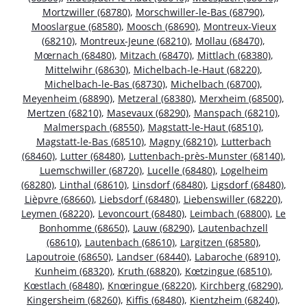
Mortzwiller (68780)
,
Morschwiller-le-Bas (68790)
,
Mooslargue (68580)
,
Moosch (68690)
,
Montreux-Vieux
(68210)
,
Montreux-Jeune (68210)
,
Mollau (68470)
,
Mœrnach (68480)
,
Mitzach (68470)
,
Mittlach (68380)
,
Mittelwihr (68630)
,
Michelbach-le-Haut (68220)
,
Michelbach-le-Bas (68730)
,
Michelbach (68700)
,
Meyenheim (68890)
,
Metzeral (68380)
,
Merxheim (68500)
,
Mertzen (68210)
,
Masevaux (68290)
,
Manspach (68210)
,
Malmerspach (68550)
,
Magstatt-le-Haut (68510)
,
Magstatt-le-Bas (68510)
,
Magny (68210)
,
Lutterbach
(68460)
,
Lutter (68480)
,
Luttenbach-près-Munster (68140)
,
Luemschwiller (68720)
,
Lucelle (68480)
,
Logelheim
(68280)
,
Linthal (68610)
,
Linsdorf (68480)
,
Ligsdorf (68480)
,
Lièpvre (68660)
,
Liebsdorf (68480)
,
Liebenswiller (68220)
,
Leymen (68220)
,
Levoncourt (68480)
,
Leimbach (68800)
,
Le
Bonhomme (68650)
,
Lauw (68290)
,
Lautenbachzell
(68610)
,
Lautenbach (68610)
,
Largitzen (68580)
,
Lapoutroie (68650)
,
Landser (68440)
,
Labaroche (68910)
,
Kunheim (68320)
,
Kruth (68820)
,
Kœtzingue (68510)
,
Kœstlach (68480)
,
Knœringue (68220)
,
Kirchberg (68290)
,
Kingersheim (68260)
,
Kiffis (68480)
,
Kientzheim (68240)
,