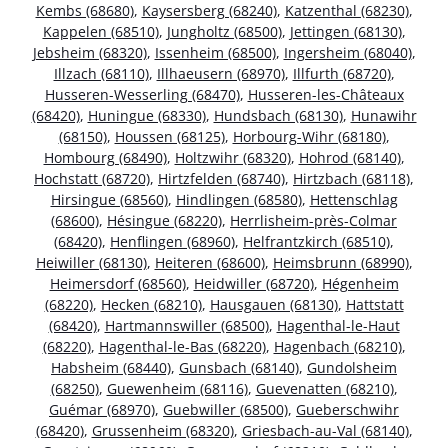
Kembs (68680)
,
Kaysersberg (68240)
,
Katzenthal (68230)
,
Kappelen (68510)
,
Jungholtz (68500)
,
Jettingen (68130)
,
Jebsheim (68320)
,
Issenheim (68500)
,
Ingersheim (68040)
,
Illzach (68110)
,
Illhaeusern (68970)
,
Illfurth (68720)
,
Husseren-Wesserling (68470)
,
Husseren-les-Châteaux
(68420)
,
Huningue (68330)
,
Hundsbach (68130)
,
Hunawihr
(68150)
,
Houssen (68125)
,
Horbourg-Wihr (68180)
,
Hombourg (68490)
,
Holtzwihr (68320)
,
Hohrod (68140)
,
Hochstatt (68720)
,
Hirtzfelden (68740)
,
Hirtzbach (68118)
,
Hirsingue (68560)
,
Hindlingen (68580)
,
Hettenschlag
(68600)
,
Hésingue (68220)
,
Herrlisheim-près-Colmar
(68420)
,
Henflingen (68960)
,
Helfrantzkirch (68510)
,
Heiwiller (68130)
,
Heiteren (68600)
,
Heimsbrunn (68990)
,
Heimersdorf (68560)
,
Heidwiller (68720)
,
Hégenheim
(68220)
,
Hecken (68210)
,
Hausgauen (68130)
,
Hattstatt
(68420)
,
Hartmannswiller (68500)
,
Hagenthal-le-Haut
(68220)
,
Hagenthal-le-Bas (68220)
,
Hagenbach (68210)
,
Habsheim (68440)
,
Gunsbach (68140)
,
Gundolsheim
(68250)
,
Guewenheim (68116)
,
Guevenatten (68210)
,
Guémar (68970)
,
Guebwiller (68500)
,
Gueberschwihr
(68420)
,
Grussenheim (68320)
,
Griesbach-au-Val (68140)
,