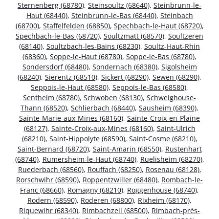
Sternenberg (68780)
,
Steinsoultz (68640)
,
Steinbrunn-le-
Haut (68440)
,
Steinbrunn-le-Bas (68440)
,
Steinbach
(68700)
,
Staffelfelden (68850)
,
Spechbach-le-Haut (68720)
,
Spechbach-le-Bas (68720)
,
Soultzmatt (68570)
,
Soultzeren
(68140)
,
Soultzbach-les-Bains (68230)
,
Soultz-Haut-Rhin
(68360)
,
Soppe-le-Haut (68780)
,
Soppe-le-Bas (68780)
,
Sondersdorf (68480)
,
Sondernach (68380)
,
Sigolsheim
(68240)
,
Sierentz (68510)
,
Sickert (68290)
,
Sewen (68290)
,
Seppois-le-Haut (68580)
,
Seppois-le-Bas (68580)
,
Sentheim (68780)
,
Schwoben (68130)
,
Schweighouse-
Thann (68520)
,
Schlierbach (68440)
,
Sausheim (68390)
,
Sainte-Marie-aux-Mines (68160)
,
Sainte-Croix-en-Plaine
(68127)
,
Sainte-Croix-aux-Mines (68160)
,
Saint-Ulrich
(68210)
,
Saint-Hippolyte (68590)
,
Saint-Cosme (68210)
,
Saint-Bernard (68720)
,
Saint-Amarin (68550)
,
Rustenhart
(68740)
,
Rumersheim-le-Haut (68740)
,
Ruelisheim (68270)
,
Ruederbach (68560)
,
Rouffach (68250)
,
Rosenau (68128)
,
Rorschwihr (68590)
,
Roppentzwiller (68480)
,
Rombach-le-
Franc (68660)
,
Romagny (68210)
,
Roggenhouse (68740)
,
Rodern (68590)
,
Roderen (68800)
,
Rixheim (68170)
,
Riquewihr (68340)
,
Rimbachzell (68500)
,
Rimbach-près-