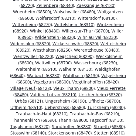
(68720)
,
Zellenberg (68340)
,
Zaessingue (68130)
,
Wuenheim (68500)
,
Wolschwiller (68480)
,
Wolfgantzen
(68600)
,
Wolfersdorf (68210)
,
Wittersdorf (68130)
,
Wittenheim (68270)
,
Wittelsheim (68310)
,
Wintzenheim
(68920)
,
Winkel (68480)
,
Willer-sur-Thur (68760)
,
Willer
(68960)
,
Wildenstein (68820)
,
Wihr-au-Val (68230)
,
Widensolen (68320)
,
Wickerschwihr (68320)
,
Wettolsheim
(68920)
,
Westhalten (68250)
,
Werentzhouse (68480)
,
Wentzwiller (68220)
,
Wegscheid (68290)
,
Weckolsheim
(68600)
,
Wattwiller (68700)
,
Wasserbourg (68230)
,
Waltenheim (68510)
,
Walheim (68130)
,
Waldighofen
(68640)
,
Walbach (68230)
,
Wahlbach (68130)
,
Volgelsheim
(68600)
,
Vogelgrun (68600)
,
Vœgtlinshoffen (68420)
,
Village-Neuf (68128)
,
Vieux-Thann (68800)
,
Vieux-Ferrette
(68480)
,
Valdieu-Lutran (68210)
,
Urschenheim (68320)
,
Urbès (68121)
,
Ungersheim (68190)
,
Uffholtz (68700)
,
Uffheim (68510)
,
Ueberstrass (68580)
,
Turckheim (68230)
,
Traubach-le-Haut (68210)
,
Traubach-le-Bas (68210)
,
Thannenkirch (68590)
,
Thann (68800)
,
Tagsdorf (68130)
,
Tagolsheim (68720)
,
Sundhoffen (68280)
,
Strueth (68580)
,
Stosswihr (68140)
,
Storckensohn (68470)
,
Stetten (68510)
,