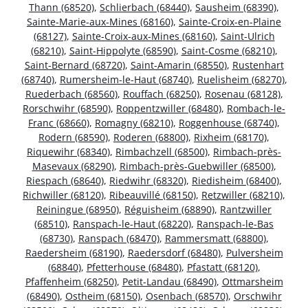
Thann (68520)
,
Schlierbach (68440)
,
Sausheim (68390)
,
Sainte-Marie-aux-Mines (68160)
,
Sainte-Croix-en-Plaine
(68127)
,
Sainte-Croix-aux-Mines (68160)
,
Saint-Ulrich
(68210)
,
Saint-Hippolyte (68590)
,
Saint-Cosme (68210)
,
Saint-Bernard (68720)
,
Saint-Amarin (68550)
,
Rustenhart
(68740)
,
Rumersheim-le-Haut (68740)
,
Ruelisheim (68270)
,
Ruederbach (68560)
,
Rouffach (68250)
,
Rosenau (68128)
,
Rorschwihr (68590)
,
Roppentzwiller (68480)
,
Rombach-le-
Franc (68660)
,
Romagny (68210)
,
Roggenhouse (68740)
,
Rodern (68590)
,
Roderen (68800)
,
Rixheim (68170)
,
Riquewihr (68340)
,
Rimbachzell (68500)
,
Rimbach-près-
Masevaux (68290)
,
Rimbach-près-Guebwiller (68500)
,
Riespach (68640)
,
Riedwihr (68320)
,
Riedisheim (68400)
,
Richwiller (68120)
,
Ribeauvillé (68150)
,
Retzwiller (68210)
,
Reiningue (68950)
,
Réguisheim (68890)
,
Rantzwiller
(68510)
,
Ranspach-le-Haut (68220)
,
Ranspach-le-Bas
(68730)
,
Ranspach (68470)
,
Rammersmatt (68800)
,
Raedersheim (68190)
,
Raedersdorf (68480)
,
Pulversheim
(68840)
,
Pfetterhouse (68480)
,
Pfastatt (68120)
,
Pfaffenheim (68250)
,
Petit-Landau (68490)
,
Ottmarsheim
(68490)
,
Ostheim (68150)
,
Osenbach (68570)
,
Orschwihr