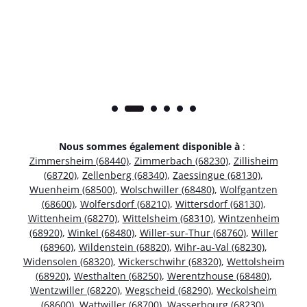
Nous sommes également disponible à
:
Zimmersheim (68440)
,
Zimmerbach (68230)
,
Zillisheim
(68720)
,
Zellenberg (68340)
,
Zaessingue (68130)
,
Wuenheim (68500)
,
Wolschwiller (68480)
,
Wolfgantzen
(68600)
,
Wolfersdorf (68210)
,
Wittersdorf (68130)
,
Wittenheim (68270)
,
Wittelsheim (68310)
,
Wintzenheim
(68920)
,
Winkel (68480)
,
Willer-sur-Thur (68760)
,
Willer
(68960)
,
Wildenstein (68820)
,
Wihr-au-Val (68230)
,
Widensolen (68320)
,
Wickerschwihr (68320)
,
Wettolsheim
(68920)
,
Westhalten (68250)
,
Werentzhouse (68480)
,
Wentzwiller (68220)
,
Wegscheid (68290)
,
Weckolsheim
(68600)
,
Wattwiller (68700)
,
Wasserbourg (68230)
,