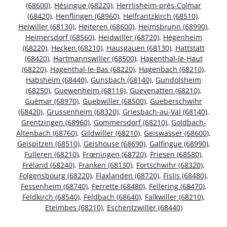
(68600)
,
Hésingue (68220)
,
Herrlisheim-près-Colmar
(68420)
,
Henflingen (68960)
,
Helfrantzkirch (68510)
,
Heiwiller (68130)
,
Heiteren (68600)
,
Heimsbrunn (68990)
,
Heimersdorf (68560)
,
Heidwiller (68720)
,
Hégenheim
(68220)
,
Hecken (68210)
,
Hausgauen (68130)
,
Hattstatt
(68420)
,
Hartmannswiller (68500)
,
Hagenthal-le-Haut
(68220)
,
Hagenthal-le-Bas (68220)
,
Hagenbach (68210)
,
Habsheim (68440)
,
Gunsbach (68140)
,
Gundolsheim
(68250)
,
Guewenheim (68116)
,
Guevenatten (68210)
,
Guémar (68970)
,
Guebwiller (68500)
,
Gueberschwihr
(68420)
,
Grussenheim (68320)
,
Griesbach-au-Val (68140)
,
Grentzingen (68960)
,
Gommersdorf (68210)
,
Goldbach-
Altenbach (68760)
,
Gildwiller (68210)
,
Geiswasser (68600)
,
Geispitzen (68510)
,
Geishouse (68690)
,
Galfingue (68990)
,
Fulleren (68210)
,
Frœningen (68720)
,
Friesen (68580)
,
Fréland (68240)
,
Franken (68130)
,
Fortschwihr (68320)
,
Folgensbourg (68220)
,
Flaxlanden (68720)
,
Fislis (68480)
,
Fessenheim (68740)
,
Ferrette (68480)
,
Fellering (68470)
,
Feldkirch (68540)
,
Feldbach (68640)
,
Falkwiller (68210)
,
Eteimbes (68210)
,
Eschentzwiller (68440)