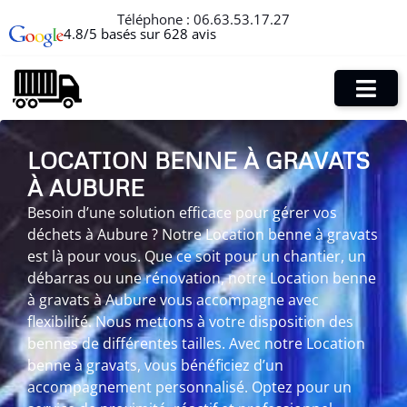
Téléphone :
06.63.53.17.27
4.8/5 basés sur 628 avis
LOCATION BENNE À GRAVATS
À AUBURE
Besoin d’une solution efficace pour gérer vos
déchets à Aubure ? Notre Location benne à gravats
est là pour vous. Que ce soit pour un chantier, un
débarras ou une rénovation, notre Location benne
à gravats à Aubure vous accompagne avec
flexibilité. Nous mettons à votre disposition des
bennes de différentes tailles. Avec notre Location
benne à gravats, vous bénéficiez d’un
accompagnement personnalisé. Optez pour un