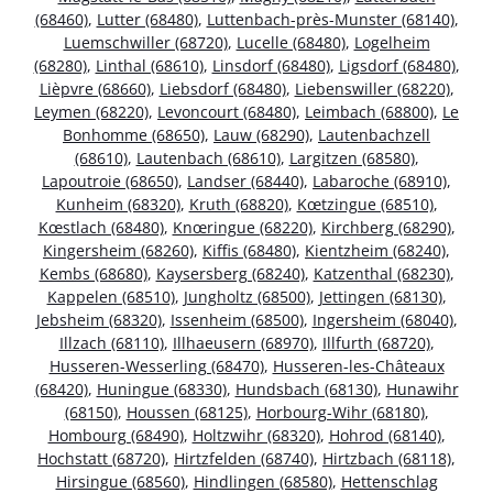
(68460)
,
Lutter (68480)
,
Luttenbach-près-Munster (68140)
,
Luemschwiller (68720)
,
Lucelle (68480)
,
Logelheim
(68280)
,
Linthal (68610)
,
Linsdorf (68480)
,
Ligsdorf (68480)
,
Lièpvre (68660)
,
Liebsdorf (68480)
,
Liebenswiller (68220)
,
Leymen (68220)
,
Levoncourt (68480)
,
Leimbach (68800)
,
Le
Bonhomme (68650)
,
Lauw (68290)
,
Lautenbachzell
(68610)
,
Lautenbach (68610)
,
Largitzen (68580)
,
Lapoutroie (68650)
,
Landser (68440)
,
Labaroche (68910)
,
Kunheim (68320)
,
Kruth (68820)
,
Kœtzingue (68510)
,
Kœstlach (68480)
,
Knœringue (68220)
,
Kirchberg (68290)
,
Kingersheim (68260)
,
Kiffis (68480)
,
Kientzheim (68240)
,
Kembs (68680)
,
Kaysersberg (68240)
,
Katzenthal (68230)
,
Kappelen (68510)
,
Jungholtz (68500)
,
Jettingen (68130)
,
Jebsheim (68320)
,
Issenheim (68500)
,
Ingersheim (68040)
,
Illzach (68110)
,
Illhaeusern (68970)
,
Illfurth (68720)
,
Husseren-Wesserling (68470)
,
Husseren-les-Châteaux
(68420)
,
Huningue (68330)
,
Hundsbach (68130)
,
Hunawihr
(68150)
,
Houssen (68125)
,
Horbourg-Wihr (68180)
,
Hombourg (68490)
,
Holtzwihr (68320)
,
Hohrod (68140)
,
Hochstatt (68720)
,
Hirtzfelden (68740)
,
Hirtzbach (68118)
,
Hirsingue (68560)
,
Hindlingen (68580)
,
Hettenschlag