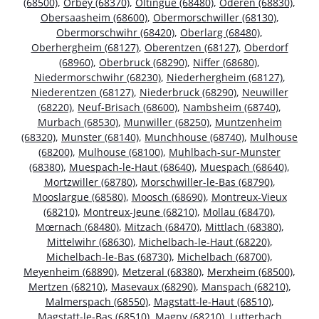
(68500)
,
Orbey (68370)
,
Oltingue (68480)
,
Oderen (68830)
,
Obersaasheim (68600)
,
Obermorschwiller (68130)
,
Obermorschwihr (68420)
,
Oberlarg (68480)
,
Oberhergheim (68127)
,
Oberentzen (68127)
,
Oberdorf
(68960)
,
Oberbruck (68290)
,
Niffer (68680)
,
Niedermorschwihr (68230)
,
Niederhergheim (68127)
,
Niederentzen (68127)
,
Niederbruck (68290)
,
Neuwiller
(68220)
,
Neuf-Brisach (68600)
,
Nambsheim (68740)
,
Murbach (68530)
,
Munwiller (68250)
,
Muntzenheim
(68320)
,
Munster (68140)
,
Munchhouse (68740)
,
Mulhouse
(68200)
,
Mulhouse (68100)
,
Muhlbach-sur-Munster
(68380)
,
Muespach-le-Haut (68640)
,
Muespach (68640)
,
Mortzwiller (68780)
,
Morschwiller-le-Bas (68790)
,
Mooslargue (68580)
,
Moosch (68690)
,
Montreux-Vieux
(68210)
,
Montreux-Jeune (68210)
,
Mollau (68470)
,
Mœrnach (68480)
,
Mitzach (68470)
,
Mittlach (68380)
,
Mittelwihr (68630)
,
Michelbach-le-Haut (68220)
,
Michelbach-le-Bas (68730)
,
Michelbach (68700)
,
Meyenheim (68890)
,
Metzeral (68380)
,
Merxheim (68500)
,
Mertzen (68210)
,
Masevaux (68290)
,
Manspach (68210)
,
Malmerspach (68550)
,
Magstatt-le-Haut (68510)
,
Magstatt-le-Bas (68510)
,
Magny (68210)
,
Lutterbach