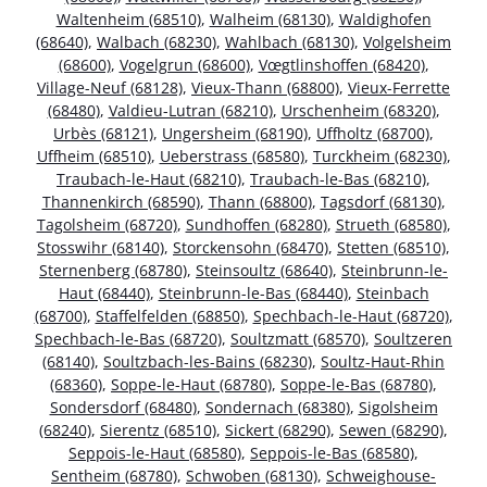
Waltenheim (68510)
,
Walheim (68130)
,
Waldighofen
(68640)
,
Walbach (68230)
,
Wahlbach (68130)
,
Volgelsheim
(68600)
,
Vogelgrun (68600)
,
Vœgtlinshoffen (68420)
,
Village-Neuf (68128)
,
Vieux-Thann (68800)
,
Vieux-Ferrette
(68480)
,
Valdieu-Lutran (68210)
,
Urschenheim (68320)
,
Urbès (68121)
,
Ungersheim (68190)
,
Uffholtz (68700)
,
Uffheim (68510)
,
Ueberstrass (68580)
,
Turckheim (68230)
,
Traubach-le-Haut (68210)
,
Traubach-le-Bas (68210)
,
Thannenkirch (68590)
,
Thann (68800)
,
Tagsdorf (68130)
,
Tagolsheim (68720)
,
Sundhoffen (68280)
,
Strueth (68580)
,
Stosswihr (68140)
,
Storckensohn (68470)
,
Stetten (68510)
,
Sternenberg (68780)
,
Steinsoultz (68640)
,
Steinbrunn-le-
Haut (68440)
,
Steinbrunn-le-Bas (68440)
,
Steinbach
(68700)
,
Staffelfelden (68850)
,
Spechbach-le-Haut (68720)
,
Spechbach-le-Bas (68720)
,
Soultzmatt (68570)
,
Soultzeren
(68140)
,
Soultzbach-les-Bains (68230)
,
Soultz-Haut-Rhin
(68360)
,
Soppe-le-Haut (68780)
,
Soppe-le-Bas (68780)
,
Sondersdorf (68480)
,
Sondernach (68380)
,
Sigolsheim
(68240)
,
Sierentz (68510)
,
Sickert (68290)
,
Sewen (68290)
,
Seppois-le-Haut (68580)
,
Seppois-le-Bas (68580)
,
Sentheim (68780)
,
Schwoben (68130)
,
Schweighouse-