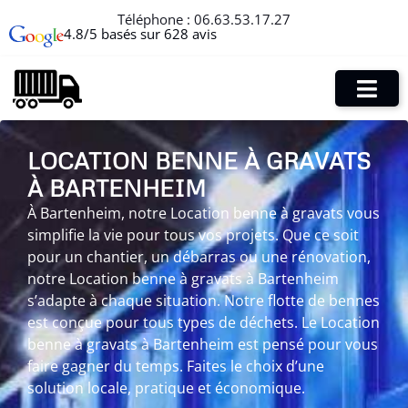
Téléphone :
06.63.53.17.27
4.8/5 basés sur 628 avis
LOCATION BENNE À GRAVATS
À BARTENHEIM
À Bartenheim, notre Location benne à gravats vous
simplifie la vie pour tous vos projets. Que ce soit
pour un chantier, un débarras ou une rénovation,
notre Location benne à gravats à Bartenheim
s’adapte à chaque situation. Notre flotte de bennes
est conçue pour tous types de déchets. Le Location
benne à gravats à Bartenheim est pensé pour vous
faire gagner du temps. Faites le choix d’une
solution locale, pratique et économique.