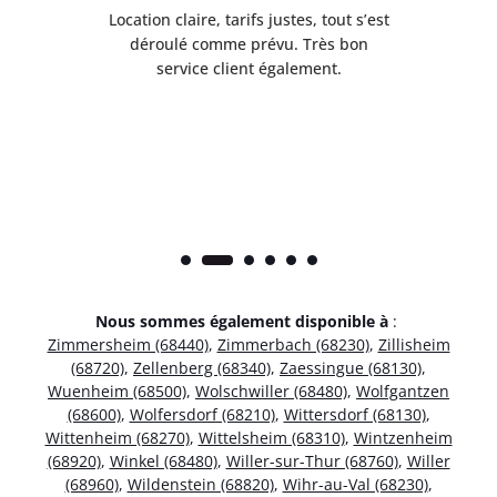
 de
Location claire, tarifs justes, tout s’est
Se
t
déroulé comme prévu. Très bon
pile
service client également.
Nous sommes également disponible à
:
Zimmersheim (68440)
,
Zimmerbach (68230)
,
Zillisheim
(68720)
,
Zellenberg (68340)
,
Zaessingue (68130)
,
Wuenheim (68500)
,
Wolschwiller (68480)
,
Wolfgantzen
(68600)
,
Wolfersdorf (68210)
,
Wittersdorf (68130)
,
Wittenheim (68270)
,
Wittelsheim (68310)
,
Wintzenheim
(68920)
,
Winkel (68480)
,
Willer-sur-Thur (68760)
,
Willer
(68960)
,
Wildenstein (68820)
,
Wihr-au-Val (68230)
,