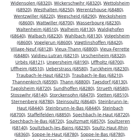
Widensolen (68320)
,
Wickerschwihr (68320)
,
Wettolsheim
(68920)
,
Westhalten (68250)
,
Werentzhouse (68480)
,
Wentzwiller (68220)
,
Wegscheid (68290)
,
Weckolsheim
(68600)
,
Wattwiller (68700)
,
Wasserbourg (68230)
,
Waltenheim (68510)
,
Walheim (68130)
,
Waldighofen
(68640)
,
Walbach (68230)
,
Wahlbach (68130)
,
Volgelsheim
(68600)
,
Vogelgrun (68600)
,
Vœgtlinshoffen (68420)
,
Village-Neuf (68128)
,
Vieux-Thann (68800)
,
Vieux-Ferrette
(68480)
,
Valdieu-Lutran (68210)
,
Urschenheim (68320)
,
Urbès (68121)
,
Ungersheim (68190)
,
Uffholtz (68700)
,
Uffheim (68510)
,
Ueberstrass (68580)
,
Turckheim (68230)
,
Traubach-le-Haut (68210)
,
Traubach-le-Bas (68210)
,
Thannenkirch (68590)
,
Thann (68800)
,
Tagsdorf (68130)
,
Tagolsheim (68720)
,
Sundhoffen (68280)
,
Strueth (68580)
,
Stosswihr (68140)
,
Storckensohn (68470)
,
Stetten (68510)
,
Sternenberg (68780)
,
Steinsoultz (68640)
,
Steinbrunn-le-
Haut (68440)
,
Steinbrunn-le-Bas (68440)
,
Steinbach
(68700)
,
Staffelfelden (68850)
,
Spechbach-le-Haut (68720)
,
Spechbach-le-Bas (68720)
,
Soultzmatt (68570)
,
Soultzeren
(68140)
,
Soultzbach-les-Bains (68230)
,
Soultz-Haut-Rhin
(68360)
,
Soppe-le-Haut (68780)
,
Soppe-le-Bas (68780)
,