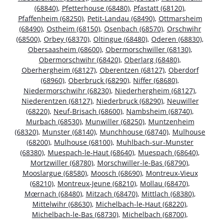
(68840)
,
Pfetterhouse (68480)
,
Pfastatt (68120)
,
Pfaffenheim (68250)
,
Petit-Landau (68490)
,
Ottmarsheim
(68490)
,
Ostheim (68150)
,
Osenbach (68570)
,
Orschwihr
(68500)
,
Orbey (68370)
,
Oltingue (68480)
,
Oderen (68830)
,
Obersaasheim (68600)
,
Obermorschwiller (68130)
,
Obermorschwihr (68420)
,
Oberlarg (68480)
,
Oberhergheim (68127)
,
Oberentzen (68127)
,
Oberdorf
(68960)
,
Oberbruck (68290)
,
Niffer (68680)
,
Niedermorschwihr (68230)
,
Niederhergheim (68127)
,
Niederentzen (68127)
,
Niederbruck (68290)
,
Neuwiller
(68220)
,
Neuf-Brisach (68600)
,
Nambsheim (68740)
,
Murbach (68530)
,
Munwiller (68250)
,
Muntzenheim
(68320)
,
Munster (68140)
,
Munchhouse (68740)
,
Mulhouse
(68200)
,
Mulhouse (68100)
,
Muhlbach-sur-Munster
(68380)
,
Muespach-le-Haut (68640)
,
Muespach (68640)
,
Mortzwiller (68780)
,
Morschwiller-le-Bas (68790)
,
Mooslargue (68580)
,
Moosch (68690)
,
Montreux-Vieux
(68210)
,
Montreux-Jeune (68210)
,
Mollau (68470)
,
Mœrnach (68480)
,
Mitzach (68470)
,
Mittlach (68380)
,
Mittelwihr (68630)
,
Michelbach-le-Haut (68220)
,
Michelbach-le-Bas (68730)
,
Michelbach (68700)
,