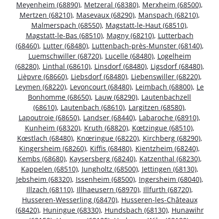
Meyenheim (68890)
,
Metzeral (68380)
,
Merxheim (68500)
,
Mertzen (68210)
,
Masevaux (68290)
,
Manspach (68210)
,
Malmerspach (68550)
,
Magstatt-le-Haut (68510)
,
Magstatt-le-Bas (68510)
,
Magny (68210)
,
Lutterbach
(68460)
,
Lutter (68480)
,
Luttenbach-près-Munster (68140)
,
Luemschwiller (68720)
,
Lucelle (68480)
,
Logelheim
(68280)
,
Linthal (68610)
,
Linsdorf (68480)
,
Ligsdorf (68480)
,
Lièpvre (68660)
,
Liebsdorf (68480)
,
Liebenswiller (68220)
,
Leymen (68220)
,
Levoncourt (68480)
,
Leimbach (68800)
,
Le
Bonhomme (68650)
,
Lauw (68290)
,
Lautenbachzell
(68610)
,
Lautenbach (68610)
,
Largitzen (68580)
,
Lapoutroie (68650)
,
Landser (68440)
,
Labaroche (68910)
,
Kunheim (68320)
,
Kruth (68820)
,
Kœtzingue (68510)
,
Kœstlach (68480)
,
Knœringue (68220)
,
Kirchberg (68290)
,
Kingersheim (68260)
,
Kiffis (68480)
,
Kientzheim (68240)
,
Kembs (68680)
,
Kaysersberg (68240)
,
Katzenthal (68230)
,
Kappelen (68510)
,
Jungholtz (68500)
,
Jettingen (68130)
,
Jebsheim (68320)
,
Issenheim (68500)
,
Ingersheim (68040)
,
Illzach (68110)
,
Illhaeusern (68970)
,
Illfurth (68720)
,
Husseren-Wesserling (68470)
,
Husseren-les-Châteaux
(68420)
,
Huningue (68330)
,
Hundsbach (68130)
,
Hunawihr