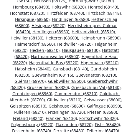
(68150)
,
Houssen (68125)
,
Horbourg-Wihr (68180)
,
Hombourg (68490)
,
Holtzwihr (68320)
,
Hohrod (68140)
,
Hochstatt (68720)
,
Hirtzfelden (68740)
,
Hirtzbach (68118)
,
Hirsingue (68560)
,
Hindlingen (68580)
,
Hettenschlag
(68600)
,
Hésingue (68220)
,
Herrlisheim-près-Colmar
(68420)
,
Henflingen (68960)
,
Helfrantzkirch (68510)
,
Heiwiller (68130)
,
Heiteren (68600)
,
Heimsbrunn (68990)
,
Heimersdorf (68560)
,
Heidwiller (68720)
,
Hégenheim
(68220)
,
Hecken (68210)
,
Hausgauen (68130)
,
Hattstatt
(68420)
,
Hartmannswiller (68500)
,
Hagenthal-le-Haut
(68220)
,
Hagenthal-le-Bas (68220)
,
Hagenbach (68210)
,
Habsheim (68440)
,
Gunsbach (68140)
,
Gundolsheim
(68250)
,
Guewenheim (68116)
,
Guevenatten (68210)
,
Guémar (68970)
,
Guebwiller (68500)
,
Gueberschwihr
(68420)
,
Grussenheim (68320)
,
Griesbach-au-Val (68140)
,
Grentzingen (68960)
,
Gommersdorf (68210)
,
Goldbach-
Altenbach (68760)
,
Gildwiller (68210)
,
Geiswasser (68600)
,
Geispitzen (68510)
,
Geishouse (68690)
,
Galfingue (68990)
,
Fulleren (68210)
,
Frœningen (68720)
,
Friesen (68580)
,
Fréland (68240)
,
Franken (68130)
,
Fortschwihr (68320)
,
Folgensbourg (68220)
,
Flaxlanden (68720)
,
Fislis (68480)
,
Fessenheim (68740)
,
Ferrette (68480)
,
Fellering (68470)
,