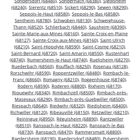
Sondersdorf (68480)
,
Sondernach (68380)
,
Sigolsheim
(68240)
,
Sierentz (68510)
,
Sickert (68290)
,
Sewen (68290)
,
Seppois-le-Haut (68580)
,
Seppois-le-Bas (68580)
,
Sentheim (68780)
,
Schwoben (68130)
,
Schweighouse-
Thann (68520)
,
Schlierbach (68440)
,
Sausheim (68390)
,
Sainte-Marie-aux-Mines (68160)
,
Sainte-Croix-en-Plaine
(68127)
,
Sainte-Croix-aux-Mines (68160)
,
Saint-Ulrich
(68210)
,
Saint-Hippolyte (68590)
,
Saint-Cosme (68210)
,
Saint-Bernard (68720)
,
Saint-Amarin (68550)
,
Rustenhart
(68740)
,
Rumersheim-le-Haut (68740)
,
Ruelisheim (68270)
,
Ruederbach (68560)
,
Rouffach (68250)
,
Rosenau (68128)
,
Rorschwihr (68590)
,
Roppentzwiller (68480)
,
Rombach-le-
Franc (68660)
,
Romagny (68210)
,
Roggenhouse (68740)
,
Rodern (68590)
,
Roderen (68800)
,
Rixheim (68170)
,
Riquewihr (68340)
,
Rimbachzell (68500)
,
Rimbach-près-
Masevaux (68290)
,
Rimbach-près-Guebwiller (68500)
,
Riespach (68640)
,
Riedwihr (68320)
,
Riedisheim (68400)
,
Richwiller (68120)
,
Ribeauvillé (68150)
,
Retzwiller (68210)
,
Reiningue (68950)
,
Réguisheim (68890)
,
Rantzwiller
(68510)
,
Ranspach-le-Haut (68220)
,
Ranspach-le-Bas
(68730)
,
Ranspach (68470)
,
Rammersmatt (68800)
,
Raedersheim (68190)
,
Raedersdorf (68480)
,
Pulversheim