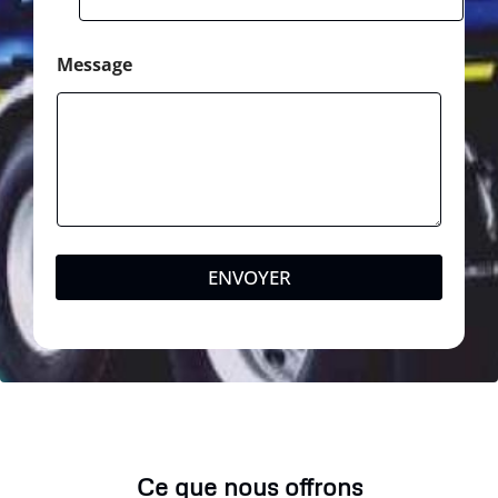
h
o
n
Message
e
ENVOYER
Ce que nous offrons