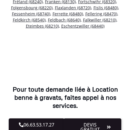
Fréland (68240)
,
Franken (68130)
,
Fortschwihr (68320)
,
Folgensbourg (68220)
,
Flaxlanden (68720)
,
Fislis (68480)
,
Fessenheim (68740)
,
Ferrette (68480)
,
Fellering (68470)
,
Feldkirch (68540)
,
Feldbach (68640)
,
Falkwiller (68210)
,
Eteimbes (68210)
,
Eschentzwiller (68440)
Pour toute demande liée à Location
benne à gravats, faites appel à nos
services.
06.63.53.17.27
DEVIS
GRATUIT