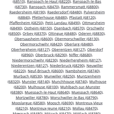
(68510)
,
Ranspach-le-Haut (68220)
,
Ranspach-le-Bas
(68730)
,
Ranspach (68470)
,
Rammersmatt (68800)
,
Raedersheim (68190)
,
Raedersdorf (68480)
,
Pulversheim
(68840)
,
Pfetterhouse (68480)
,
Pfastatt (68120)
,
Pfaffenheim (68250)
,
Petit-Landau (68490)
,
Ottmarsheim
(68490)
,
Ostheim (68150)
,
Osenbach (68570)
,
Orschwihr
(68500)
,
Orbey (68370)
,
Oltingue (68480)
,
Oderen (68830)
,
Obersaasheim (68600)
,
Obermorschwiller (68130)
,
Obermorschwihr (68420)
,
Oberlarg (68480)
,
Oberhergheim (68127)
,
Oberentzen (68127)
,
Oberdorf
(68960)
,
Oberbruck (68290)
,
Niffer (68680)
,
Niedermorschwihr (68230)
,
Niederhergheim (68127)
,
Niederentzen (68127)
,
Niederbruck (68290)
,
Neuwiller
(68220)
,
Neuf-Brisach (68600)
,
Nambsheim (68740)
,
Murbach (68530)
,
Munwiller (68250)
,
Muntzenheim
(68320)
,
Munster (68140)
,
Munchhouse (68740)
,
Mulhouse
(68200)
,
Mulhouse (68100)
,
Muhlbach-sur-Munster
(68380)
,
Muespach-le-Haut (68640)
,
Muespach (68640)
,
Mortzwiller (68780)
,
Morschwiller-le-Bas (68790)
,
Mooslargue (68580)
,
Moosch (68690)
,
Montreux-Vieux
(68210)
,
Montreux-Jeune (68210)
,
Mollau (68470)
,
Mœrnach (68480)
,
Mitzach (68470)
,
Mittlach (68380)
,