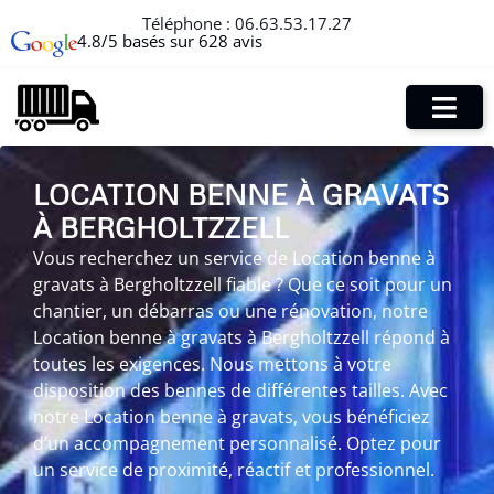
Téléphone :
06.63.53.17.27
4.8/5 basés sur 628 avis
LOCATION BENNE À GRAVATS
À BERGHOLTZZELL
Vous recherchez un service de Location benne à
gravats à Bergholtzzell fiable ? Que ce soit pour un
chantier, un débarras ou une rénovation, notre
Location benne à gravats à Bergholtzzell répond à
toutes les exigences. Nous mettons à votre
disposition des bennes de différentes tailles. Avec
notre Location benne à gravats, vous bénéficiez
d’un accompagnement personnalisé. Optez pour
un service de proximité, réactif et professionnel.