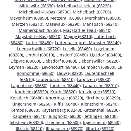
Mittelwihr (68630)
,
Michelbach-le-Haut (68220)
,
Michelbach-le-Bas (68730)
,
Michelbach (68700)
,
Meyenheim (68890)
,
Metzeral (68380)
,
Merxheim (68500)
,
Mertzen (68210)
,
Masevaux (68290)
,
Manspach (68210)
,
Malmerspach (68550)
,
Magstatt-le-Haut (68510)
,
Magstatt-le-Bas (68510)
,
Magny (68210)
,
Lutterbach
(68460)
,
Lutter (68480)
,
Luttenbach-près-Munster (68140)
,
Luemschwiller (68720)
,
Lucelle (68480)
,
Logelheim
(68280)
,
Linthal (68610)
,
Linsdorf (68480)
,
Ligsdorf (68480)
,
Lièpvre (68660)
,
Liebsdorf (68480)
,
Liebenswiller (68220)
,
Leymen (68220)
,
Levoncourt (68480)
,
Leimbach (68800)
,
Le
Bonhomme (68650)
,
Lauw (68290)
,
Lautenbachzell
(68610)
,
Lautenbach (68610)
,
Largitzen (68580)
,
Lapoutroie (68650)
,
Landser (68440)
,
Labaroche (68910)
,
Kunheim (68320)
,
Kruth (68820)
,
Kœtzingue (68510)
,
Kœstlach (68480)
,
Knœringue (68220)
,
Kirchberg (68290)
,
Kingersheim (68260)
,
Kiffis (68480)
,
Kientzheim (68240)
,
Kembs (68680)
,
Kaysersberg (68240)
,
Katzenthal (68230)
,
Kappelen (68510)
,
Jungholtz (68500)
,
Jettingen (68130)
,
Jebsheim (68320)
,
Issenheim (68500)
,
Ingersheim (68040)
,
Illzach (68110)
,
Illhaeusern (68970)
,
Illfurth (68720)
,