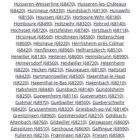
Husseren-Wesserling (68470)
,
Husseren-les-Châteaux
(68420)
,
Huningue (68330)
,
Hundsbach (68130)
,
Hunawihr
(68150)
,
Houssen (68125)
,
Horbourg-Wihr (68180)
,
Hombourg (68490)
,
Holtzwihr (68320)
,
Hohrod (68140)
,
Hochstatt (68720)
,
Hirtzfelden (68740)
,
Hirtzbach (68118)
,
Hirsingue (68560)
,
Hindlingen (68580)
,
Hettenschlag
(68600)
,
Hésingue (68220)
,
Herrlisheim-près-Colmar
(68420)
,
Henflingen (68960)
,
Helfrantzkirch (68510)
,
Heiwiller (68130)
,
Heiteren (68600)
,
Heimsbrunn (68990)
,
Heimersdorf (68560)
,
Heidwiller (68720)
,
Hégenheim
(68220)
,
Hecken (68210)
,
Hausgauen (68130)
,
Hattstatt
(68420)
,
Hartmannswiller (68500)
,
Hagenthal-le-Haut
(68220)
,
Hagenthal-le-Bas (68220)
,
Hagenbach (68210)
,
Habsheim (68440)
,
Gunsbach (68140)
,
Gundolsheim
(68250)
,
Guewenheim (68116)
,
Guevenatten (68210)
,
Guémar (68970)
,
Guebwiller (68500)
,
Gueberschwihr
(68420)
,
Grussenheim (68320)
,
Griesbach-au-Val (68140)
,
Grentzingen (68960)
,
Gommersdorf (68210)
,
Goldbach-
Altenbach (68760)
,
Gildwiller (68210)
,
Geiswasser (68600)
,
Geispitzen (68510)
,
Geishouse (68690)
,
Galfingue (68990)
,
Fulleren (68210)
,
Frœningen (68720)
,
Friesen (68580)
,