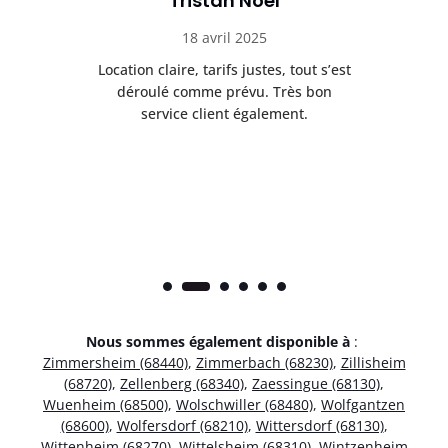
Tristan Noel
18 avril 2025
 de
Location claire, tarifs justes, tout s’est
Se
t
déroulé comme prévu. Très bon
pile
service client également.
Nous sommes également disponible à
:
Zimmersheim (68440)
,
Zimmerbach (68230)
,
Zillisheim
(68720)
,
Zellenberg (68340)
,
Zaessingue (68130)
,
Wuenheim (68500)
,
Wolschwiller (68480)
,
Wolfgantzen
(68600)
,
Wolfersdorf (68210)
,
Wittersdorf (68130)
,
Wittenheim (68270)
,
Wittelsheim (68310)
,
Wintzenheim