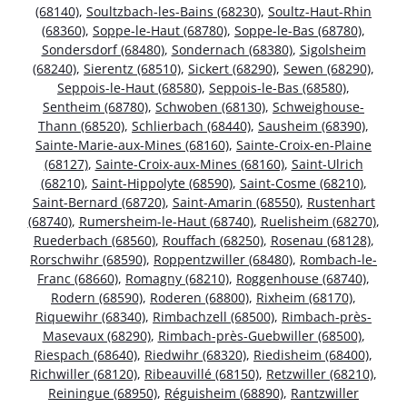
(68140)
,
Soultzbach-les-Bains (68230)
,
Soultz-Haut-Rhin
(68360)
,
Soppe-le-Haut (68780)
,
Soppe-le-Bas (68780)
,
Sondersdorf (68480)
,
Sondernach (68380)
,
Sigolsheim
(68240)
,
Sierentz (68510)
,
Sickert (68290)
,
Sewen (68290)
,
Seppois-le-Haut (68580)
,
Seppois-le-Bas (68580)
,
Sentheim (68780)
,
Schwoben (68130)
,
Schweighouse-
Thann (68520)
,
Schlierbach (68440)
,
Sausheim (68390)
,
Sainte-Marie-aux-Mines (68160)
,
Sainte-Croix-en-Plaine
(68127)
,
Sainte-Croix-aux-Mines (68160)
,
Saint-Ulrich
(68210)
,
Saint-Hippolyte (68590)
,
Saint-Cosme (68210)
,
Saint-Bernard (68720)
,
Saint-Amarin (68550)
,
Rustenhart
(68740)
,
Rumersheim-le-Haut (68740)
,
Ruelisheim (68270)
,
Ruederbach (68560)
,
Rouffach (68250)
,
Rosenau (68128)
,
Rorschwihr (68590)
,
Roppentzwiller (68480)
,
Rombach-le-
Franc (68660)
,
Romagny (68210)
,
Roggenhouse (68740)
,
Rodern (68590)
,
Roderen (68800)
,
Rixheim (68170)
,
Riquewihr (68340)
,
Rimbachzell (68500)
,
Rimbach-près-
Masevaux (68290)
,
Rimbach-près-Guebwiller (68500)
,
Riespach (68640)
,
Riedwihr (68320)
,
Riedisheim (68400)
,
Richwiller (68120)
,
Ribeauvillé (68150)
,
Retzwiller (68210)
,
Reiningue (68950)
,
Réguisheim (68890)
,
Rantzwiller