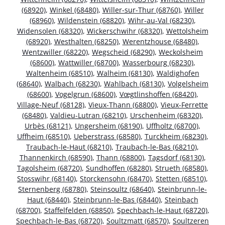
(68920)
,
Winkel (68480)
,
Willer-sur-Thur (68760)
,
Willer
(68960)
,
Wildenstein (68820)
,
Wihr-au-Val (68230)
,
Widensolen (68320)
,
Wickerschwihr (68320)
,
Wettolsheim
(68920)
,
Westhalten (68250)
,
Werentzhouse (68480)
,
Wentzwiller (68220)
,
Wegscheid (68290)
,
Weckolsheim
(68600)
,
Wattwiller (68700)
,
Wasserbourg (68230)
,
Waltenheim (68510)
,
Walheim (68130)
,
Waldighofen
(68640)
,
Walbach (68230)
,
Wahlbach (68130)
,
Volgelsheim
(68600)
,
Vogelgrun (68600)
,
Vœgtlinshoffen (68420)
,
Village-Neuf (68128)
,
Vieux-Thann (68800)
,
Vieux-Ferrette
(68480)
,
Valdieu-Lutran (68210)
,
Urschenheim (68320)
,
Urbès (68121)
,
Ungersheim (68190)
,
Uffholtz (68700)
,
Uffheim (68510)
,
Ueberstrass (68580)
,
Turckheim (68230)
,
Traubach-le-Haut (68210)
,
Traubach-le-Bas (68210)
,
Thannenkirch (68590)
,
Thann (68800)
,
Tagsdorf (68130)
,
Tagolsheim (68720)
,
Sundhoffen (68280)
,
Strueth (68580)
,
Stosswihr (68140)
,
Storckensohn (68470)
,
Stetten (68510)
,
Sternenberg (68780)
,
Steinsoultz (68640)
,
Steinbrunn-le-
Haut (68440)
,
Steinbrunn-le-Bas (68440)
,
Steinbach
(68700)
,
Staffelfelden (68850)
,
Spechbach-le-Haut (68720)
,
Spechbach-le-Bas (68720)
,
Soultzmatt (68570)
,
Soultzeren