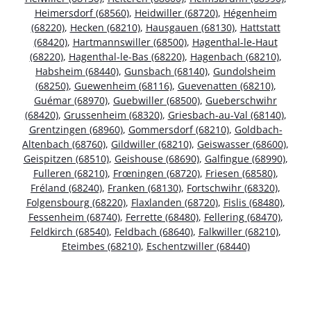
Heimersdorf (68560)
,
Heidwiller (68720)
,
Hégenheim
(68220)
,
Hecken (68210)
,
Hausgauen (68130)
,
Hattstatt
(68420)
,
Hartmannswiller (68500)
,
Hagenthal-le-Haut
(68220)
,
Hagenthal-le-Bas (68220)
,
Hagenbach (68210)
,
Habsheim (68440)
,
Gunsbach (68140)
,
Gundolsheim
(68250)
,
Guewenheim (68116)
,
Guevenatten (68210)
,
Guémar (68970)
,
Guebwiller (68500)
,
Gueberschwihr
(68420)
,
Grussenheim (68320)
,
Griesbach-au-Val (68140)
,
Grentzingen (68960)
,
Gommersdorf (68210)
,
Goldbach-
Altenbach (68760)
,
Gildwiller (68210)
,
Geiswasser (68600)
,
Geispitzen (68510)
,
Geishouse (68690)
,
Galfingue (68990)
,
Fulleren (68210)
,
Frœningen (68720)
,
Friesen (68580)
,
Fréland (68240)
,
Franken (68130)
,
Fortschwihr (68320)
,
Folgensbourg (68220)
,
Flaxlanden (68720)
,
Fislis (68480)
,
Fessenheim (68740)
,
Ferrette (68480)
,
Fellering (68470)
,
Feldkirch (68540)
,
Feldbach (68640)
,
Falkwiller (68210)
,
Eteimbes (68210)
,
Eschentzwiller (68440)