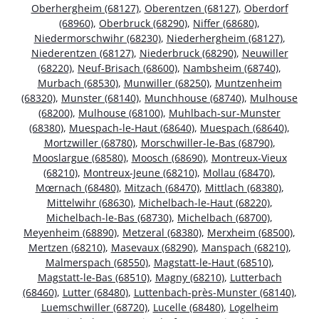
Oberhergheim (68127)
,
Oberentzen (68127)
,
Oberdorf
(68960)
,
Oberbruck (68290)
,
Niffer (68680)
,
Niedermorschwihr (68230)
,
Niederhergheim (68127)
,
Niederentzen (68127)
,
Niederbruck (68290)
,
Neuwiller
(68220)
,
Neuf-Brisach (68600)
,
Nambsheim (68740)
,
Murbach (68530)
,
Munwiller (68250)
,
Muntzenheim
(68320)
,
Munster (68140)
,
Munchhouse (68740)
,
Mulhouse
(68200)
,
Mulhouse (68100)
,
Muhlbach-sur-Munster
(68380)
,
Muespach-le-Haut (68640)
,
Muespach (68640)
,
Mortzwiller (68780)
,
Morschwiller-le-Bas (68790)
,
Mooslargue (68580)
,
Moosch (68690)
,
Montreux-Vieux
(68210)
,
Montreux-Jeune (68210)
,
Mollau (68470)
,
Mœrnach (68480)
,
Mitzach (68470)
,
Mittlach (68380)
,
Mittelwihr (68630)
,
Michelbach-le-Haut (68220)
,
Michelbach-le-Bas (68730)
,
Michelbach (68700)
,
Meyenheim (68890)
,
Metzeral (68380)
,
Merxheim (68500)
,
Mertzen (68210)
,
Masevaux (68290)
,
Manspach (68210)
,
Malmerspach (68550)
,
Magstatt-le-Haut (68510)
,
Magstatt-le-Bas (68510)
,
Magny (68210)
,
Lutterbach
(68460)
,
Lutter (68480)
,
Luttenbach-près-Munster (68140)
,
Luemschwiller (68720)
,
Lucelle (68480)
,
Logelheim