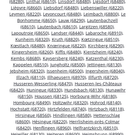
(68280)
,
Linthal (68610)
,
Linsdorf (68480)
,
Ligsdorf (68480)
,
Lièpvre (68660)
,
Liebsdorf (68480)
,
Liebenswiller (68220)
,
Leymen (68220)
,
Levoncourt (68480)
,
Leimbach (68800)
,
Le
Bonhomme (68650)
,
Lauw (68290)
,
Lautenbachzell
(68610)
,
Lautenbach (68610)
,
Largitzen (68580)
,
Lapoutroie (68650)
,
Landser (68440)
,
Labaroche (68910)
,
Kunheim (68320)
,
Kruth (68820)
,
Kœtzingue (68510)
,
Kœstlach (68480)
,
Knœringue (68220)
,
Kirchberg (68290)
,
Kingersheim (68260)
,
Kiffis (68480)
,
Kientzheim (68240)
,
Kembs (68680)
,
Kaysersberg (68240)
,
Katzenthal (68230)
,
Kappelen (68510)
,
Jungholtz (68500)
,
Jettingen (68130)
,
Jebsheim (68320)
,
Issenheim (68500)
,
Ingersheim (68040)
,
Illzach (68110)
,
Illhaeusern (68970)
,
Illfurth (68720)
,
Husseren-Wesserling (68470)
,
Husseren-les-Châteaux
(68420)
,
Huningue (68330)
,
Hundsbach (68130)
,
Hunawihr
(68150)
,
Houssen (68125)
,
Horbourg-Wihr (68180)
,
Hombourg (68490)
,
Holtzwihr (68320)
,
Hohrod (68140)
,
Hochstatt (68720)
,
Hirtzfelden (68740)
,
Hirtzbach (68118)
,
Hirsingue (68560)
,
Hindlingen (68580)
,
Hettenschlag
(68600)
,
Hésingue (68220)
,
Herrlisheim-près-Colmar
(68420)
,
Henflingen (68960)
,
Helfrantzkirch (68510)
,
Heiwiller (68130)
,
Heiteren (68600)
,
Heimsbrunn (68990)
,