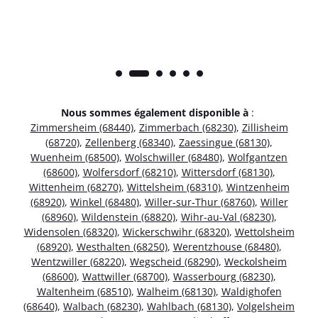
Nous sommes également disponible à
:
Zimmersheim (68440)
,
Zimmerbach (68230)
,
Zillisheim
(68720)
,
Zellenberg (68340)
,
Zaessingue (68130)
,
Wuenheim (68500)
,
Wolschwiller (68480)
,
Wolfgantzen
(68600)
,
Wolfersdorf (68210)
,
Wittersdorf (68130)
,
Wittenheim (68270)
,
Wittelsheim (68310)
,
Wintzenheim
(68920)
,
Winkel (68480)
,
Willer-sur-Thur (68760)
,
Willer
(68960)
,
Wildenstein (68820)
,
Wihr-au-Val (68230)
,
Widensolen (68320)
,
Wickerschwihr (68320)
,
Wettolsheim
(68920)
,
Westhalten (68250)
,
Werentzhouse (68480)
,
Wentzwiller (68220)
,
Wegscheid (68290)
,
Weckolsheim
(68600)
,
Wattwiller (68700)
,
Wasserbourg (68230)
,
Waltenheim (68510)
,
Walheim (68130)
,
Waldighofen
(68640)
,
Walbach (68230)
,
Wahlbach (68130)
,
Volgelsheim