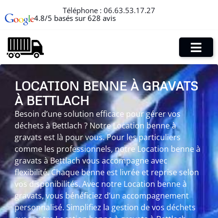
Téléphone :
06.63.53.17.27
4.8/5 basés sur 628 avis
LOCATION BENNE À GRAVATS
À BETTLACH
Besoin d’une solution efficace pour gérer vos
déchets à Bettlach ? Notre Location benne à
gravats est là pour vous. Pour les particuliers
comme les professionnels, notre Location benne à
gravats à Bettlach vous accompagne avec
flexibilité. Chaque benne est livrée et reprise selon
vos disponibilités. Avec notre Location benne à
gravats, vous bénéficiez d’un accompagnement
personnalisé. Simplifiez la gestion de vos déchets