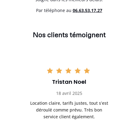
Par téléphone au
06.63.53.17.27
Nos clients témoignent
Tristan Noel
18 avril 2025
 de
Location claire, tarifs justes, tout s’est
Se
t
déroulé comme prévu. Très bon
pile
service client également.