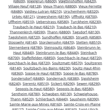
(68600)
,
Vogelgrun (68600)
,
Vœgtlinshoffen (68420)
,
Village-Neuf (68128)
,
Vieux-Thann (68800)
,
Vieux-Ferrette
(68480)
,
Valdieu-Lutran (68210)
,
Urschenheim (68320)
,
Urbès (68121)
,
Ungersheim (68190)
,
Uffholtz (68700)
,
Uffheim (68510)
,
Ueberstrass (68580)
,
Turckheim (68230)
,
Traubach-le-Haut (68210)
,
Traubach-le-Bas (68210)
,
Thannenkirch (68590)
,
Thann (68800)
,
Tagsdorf (68130)
,
Tagolsheim (68720)
,
Sundhoffen (68280)
,
Strueth (68580)
,
Stosswihr (68140)
,
Storckensohn (68470)
,
Stetten (68510)
,
Sternenberg (68780)
,
Steinsoultz (68640)
,
Steinbrunn-le-
Haut (68440)
,
Steinbrunn-le-Bas (68440)
,
Steinbach
(68700)
,
Staffelfelden (68850)
,
Spechbach-le-Haut (68720)
,
Spechbach-le-Bas (68720)
,
Soultzmatt (68570)
,
Soultzeren
(68140)
,
Soultzbach-les-Bains (68230)
,
Soultz-Haut-Rhin
(68360)
,
Soppe-le-Haut (68780)
,
Soppe-le-Bas (68780)
,
Sondersdorf (68480)
,
Sondernach (68380)
,
Sigolsheim
(68240)
,
Sierentz (68510)
,
Sickert (68290)
,
Sewen (68290)
,
Seppois-le-Haut (68580)
,
Seppois-le-Bas (68580)
,
Sentheim (68780)
,
Schwoben (68130)
,
Schweighouse-
Thann (68520)
,
Schlierbach (68440)
,
Sausheim (68390)
,
Sainte-Marie-aux-Mines (68160)
,
Sainte-Croix-en-Plaine
(68127)
,
Sainte-Croix-aux-Mines (68160)
,
Saint-Ulrich