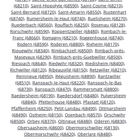
(68210)
,
Saint-Hippolyte (68590)
,
Saint-Cosme (68210)
,
Saint-Bernard (68720)
,
Saint-Amarin (68550)
,
Rustenhart
(68740)
,
Rumersheim-le-Haut (68740)
,
Ruelisheim (68270)
,
Ruederbach (68560)
,
Rouffach (68250)
,
Rosenau (68128)
,
Rorschwihr (68590)
,
Roppentzwiller (68480)
,
Rombach-le-
Franc (68660)
,
Romagny (68210)
,
Roggenhouse (68740)
,
Rodern (68590)
,
Roderen (68800)
,
Rixheim (68170)
,
Riquewihr (68340)
,
Rimbachzell (68500)
,
Rimbach-près-
Masevaux (68290)
,
Rimbach-près-Guebwiller (68500)
,
Riespach (68640)
,
Riedwihr (68320)
,
Riedisheim (68400)
,
Richwiller (68120)
,
Ribeauvillé (68150)
,
Retzwiller (68210)
,
Reiningue (68950)
,
Réguisheim (68890)
,
Rantzwiller
(68510)
,
Ranspach-le-Haut (68220)
,
Ranspach-le-Bas
(68730)
,
Ranspach (68470)
,
Rammersmatt (68800)
,
Raedersheim (68190)
,
Raedersdorf (68480)
,
Pulversheim
(68840)
,
Pfetterhouse (68480)
,
Pfastatt (68120)
,
Pfaffenheim (68250)
,
Petit-Landau (68490)
,
Ottmarsheim
(68490)
,
Ostheim (68150)
,
Osenbach (68570)
,
Orschwihr
(68500)
,
Orbey (68370)
,
Oltingue (68480)
,
Oderen (68830)
,
Obersaasheim (68600)
,
Obermorschwiller (68130)
,
Obermorschwihr (68420)
,
Oberlarg (68480)
,