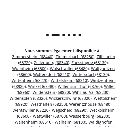
Nous sommes également disponible à
:
Zimmersheim (68440)
,
Zimmerbach (68230)
,
Zillisheim
(68720)
,
Zellenberg (68340)
,
Zaessingue (68130)
,
Wuenheim (68500)
,
Wolschwiller (68480)
,
Wolfgantzen
(68600)
,
Wolfersdorf (68210)
,
Wittersdorf (68130)
,
Wittenheim (68270)
,
Wittelsheim (68310)
,
Wintzenheim
(68920)
,
Winkel (68480)
,
Willer-sur-Thur (68760)
,
Willer
(68960)
,
Wildenstein (68820)
,
Wihr-au-Val (68230)
,
Widensolen (68320)
,
Wickerschwihr (68320)
,
Wettolsheim
(68920)
,
Westhalten (68250)
,
Werentzhouse (68480)
,
Wentzwiller (68220)
,
Wegscheid (68290)
,
Weckolsheim
(68600)
,
Wattwiller (68700)
,
Wasserbourg (68230)
,
Waltenheim (68510)
,
Walheim (68130)
,
Waldighofen