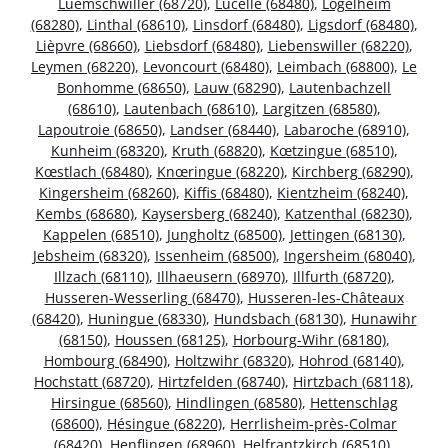
Luemschwiller (68720)
,
Lucelle (68480)
,
Logelheim
(68280)
,
Linthal (68610)
,
Linsdorf (68480)
,
Ligsdorf (68480)
,
Lièpvre (68660)
,
Liebsdorf (68480)
,
Liebenswiller (68220)
,
Leymen (68220)
,
Levoncourt (68480)
,
Leimbach (68800)
,
Le
Bonhomme (68650)
,
Lauw (68290)
,
Lautenbachzell
(68610)
,
Lautenbach (68610)
,
Largitzen (68580)
,
Lapoutroie (68650)
,
Landser (68440)
,
Labaroche (68910)
,
Kunheim (68320)
,
Kruth (68820)
,
Kœtzingue (68510)
,
Kœstlach (68480)
,
Knœringue (68220)
,
Kirchberg (68290)
,
Kingersheim (68260)
,
Kiffis (68480)
,
Kientzheim (68240)
,
Kembs (68680)
,
Kaysersberg (68240)
,
Katzenthal (68230)
,
Kappelen (68510)
,
Jungholtz (68500)
,
Jettingen (68130)
,
Jebsheim (68320)
,
Issenheim (68500)
,
Ingersheim (68040)
,
Illzach (68110)
,
Illhaeusern (68970)
,
Illfurth (68720)
,
Husseren-Wesserling (68470)
,
Husseren-les-Châteaux
(68420)
,
Huningue (68330)
,
Hundsbach (68130)
,
Hunawihr
(68150)
,
Houssen (68125)
,
Horbourg-Wihr (68180)
,
Hombourg (68490)
,
Holtzwihr (68320)
,
Hohrod (68140)
,
Hochstatt (68720)
,
Hirtzfelden (68740)
,
Hirtzbach (68118)
,
Hirsingue (68560)
,
Hindlingen (68580)
,
Hettenschlag
(68600)
,
Hésingue (68220)
,
Herrlisheim-près-Colmar
(68420)
,
Henflingen (68960)
,
Helfrantzkirch (68510)
,