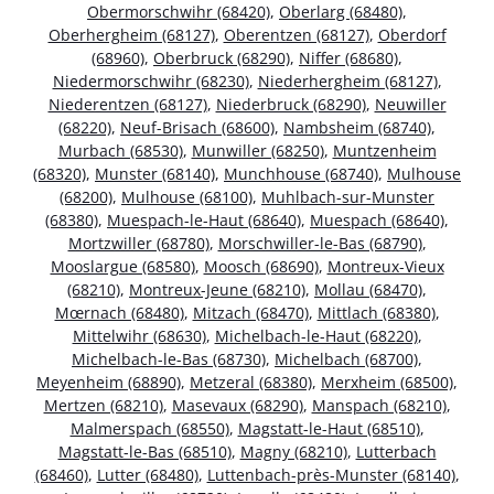
Obermorschwihr (68420)
,
Oberlarg (68480)
,
Oberhergheim (68127)
,
Oberentzen (68127)
,
Oberdorf
(68960)
,
Oberbruck (68290)
,
Niffer (68680)
,
Niedermorschwihr (68230)
,
Niederhergheim (68127)
,
Niederentzen (68127)
,
Niederbruck (68290)
,
Neuwiller
(68220)
,
Neuf-Brisach (68600)
,
Nambsheim (68740)
,
Murbach (68530)
,
Munwiller (68250)
,
Muntzenheim
(68320)
,
Munster (68140)
,
Munchhouse (68740)
,
Mulhouse
(68200)
,
Mulhouse (68100)
,
Muhlbach-sur-Munster
(68380)
,
Muespach-le-Haut (68640)
,
Muespach (68640)
,
Mortzwiller (68780)
,
Morschwiller-le-Bas (68790)
,
Mooslargue (68580)
,
Moosch (68690)
,
Montreux-Vieux
(68210)
,
Montreux-Jeune (68210)
,
Mollau (68470)
,
Mœrnach (68480)
,
Mitzach (68470)
,
Mittlach (68380)
,
Mittelwihr (68630)
,
Michelbach-le-Haut (68220)
,
Michelbach-le-Bas (68730)
,
Michelbach (68700)
,
Meyenheim (68890)
,
Metzeral (68380)
,
Merxheim (68500)
,
Mertzen (68210)
,
Masevaux (68290)
,
Manspach (68210)
,
Malmerspach (68550)
,
Magstatt-le-Haut (68510)
,
Magstatt-le-Bas (68510)
,
Magny (68210)
,
Lutterbach
(68460)
,
Lutter (68480)
,
Luttenbach-près-Munster (68140)
,