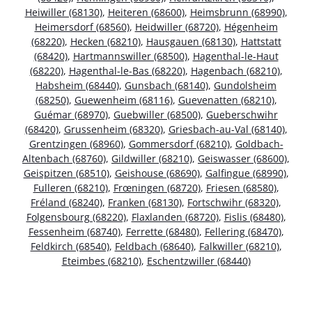
Heiwiller (68130)
,
Heiteren (68600)
,
Heimsbrunn (68990)
,
Heimersdorf (68560)
,
Heidwiller (68720)
,
Hégenheim
(68220)
,
Hecken (68210)
,
Hausgauen (68130)
,
Hattstatt
(68420)
,
Hartmannswiller (68500)
,
Hagenthal-le-Haut
(68220)
,
Hagenthal-le-Bas (68220)
,
Hagenbach (68210)
,
Habsheim (68440)
,
Gunsbach (68140)
,
Gundolsheim
(68250)
,
Guewenheim (68116)
,
Guevenatten (68210)
,
Guémar (68970)
,
Guebwiller (68500)
,
Gueberschwihr
(68420)
,
Grussenheim (68320)
,
Griesbach-au-Val (68140)
,
Grentzingen (68960)
,
Gommersdorf (68210)
,
Goldbach-
Altenbach (68760)
,
Gildwiller (68210)
,
Geiswasser (68600)
,
Geispitzen (68510)
,
Geishouse (68690)
,
Galfingue (68990)
,
Fulleren (68210)
,
Frœningen (68720)
,
Friesen (68580)
,
Fréland (68240)
,
Franken (68130)
,
Fortschwihr (68320)
,
Folgensbourg (68220)
,
Flaxlanden (68720)
,
Fislis (68480)
,
Fessenheim (68740)
,
Ferrette (68480)
,
Fellering (68470)
,
Feldkirch (68540)
,
Feldbach (68640)
,
Falkwiller (68210)
,
Eteimbes (68210)
,
Eschentzwiller (68440)