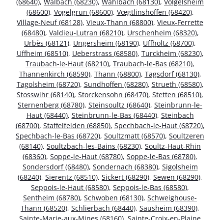
(68640)
,
Walbach (68230)
,
Wahlbach (68130)
,
Volgelsheim
(68600)
,
Vogelgrun (68600)
,
Vœgtlinshoffen (68420)
,
Village-Neuf (68128)
,
Vieux-Thann (68800)
,
Vieux-Ferrette
(68480)
,
Valdieu-Lutran (68210)
,
Urschenheim (68320)
,
Urbès (68121)
,
Ungersheim (68190)
,
Uffholtz (68700)
,
Uffheim (68510)
,
Ueberstrass (68580)
,
Turckheim (68230)
,
Traubach-le-Haut (68210)
,
Traubach-le-Bas (68210)
,
Thannenkirch (68590)
,
Thann (68800)
,
Tagsdorf (68130)
,
Tagolsheim (68720)
,
Sundhoffen (68280)
,
Strueth (68580)
,
Stosswihr (68140)
,
Storckensohn (68470)
,
Stetten (68510)
,
Sternenberg (68780)
,
Steinsoultz (68640)
,
Steinbrunn-le-
Haut (68440)
,
Steinbrunn-le-Bas (68440)
,
Steinbach
(68700)
,
Staffelfelden (68850)
,
Spechbach-le-Haut (68720)
,
Spechbach-le-Bas (68720)
,
Soultzmatt (68570)
,
Soultzeren
(68140)
,
Soultzbach-les-Bains (68230)
,
Soultz-Haut-Rhin
(68360)
,
Soppe-le-Haut (68780)
,
Soppe-le-Bas (68780)
,
Sondersdorf (68480)
,
Sondernach (68380)
,
Sigolsheim
(68240)
,
Sierentz (68510)
,
Sickert (68290)
,
Sewen (68290)
,
Seppois-le-Haut (68580)
,
Seppois-le-Bas (68580)
,
Sentheim (68780)
,
Schwoben (68130)
,
Schweighouse-
Thann (68520)
,
Schlierbach (68440)
,
Sausheim (68390)
,
Sainte-Marie-aux-Mines (68160)
,
Sainte-Croix-en-Plaine