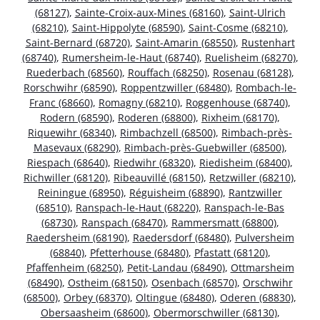
(68127)
,
Sainte-Croix-aux-Mines (68160)
,
Saint-Ulrich
(68210)
,
Saint-Hippolyte (68590)
,
Saint-Cosme (68210)
,
Saint-Bernard (68720)
,
Saint-Amarin (68550)
,
Rustenhart
(68740)
,
Rumersheim-le-Haut (68740)
,
Ruelisheim (68270)
,
Ruederbach (68560)
,
Rouffach (68250)
,
Rosenau (68128)
,
Rorschwihr (68590)
,
Roppentzwiller (68480)
,
Rombach-le-
Franc (68660)
,
Romagny (68210)
,
Roggenhouse (68740)
,
Rodern (68590)
,
Roderen (68800)
,
Rixheim (68170)
,
Riquewihr (68340)
,
Rimbachzell (68500)
,
Rimbach-près-
Masevaux (68290)
,
Rimbach-près-Guebwiller (68500)
,
Riespach (68640)
,
Riedwihr (68320)
,
Riedisheim (68400)
,
Richwiller (68120)
,
Ribeauvillé (68150)
,
Retzwiller (68210)
,
Reiningue (68950)
,
Réguisheim (68890)
,
Rantzwiller
(68510)
,
Ranspach-le-Haut (68220)
,
Ranspach-le-Bas
(68730)
,
Ranspach (68470)
,
Rammersmatt (68800)
,
Raedersheim (68190)
,
Raedersdorf (68480)
,
Pulversheim
(68840)
,
Pfetterhouse (68480)
,
Pfastatt (68120)
,
Pfaffenheim (68250)
,
Petit-Landau (68490)
,
Ottmarsheim
(68490)
,
Ostheim (68150)
,
Osenbach (68570)
,
Orschwihr
(68500)
,
Orbey (68370)
,
Oltingue (68480)
,
Oderen (68830)
,
Obersaasheim (68600)
,
Obermorschwiller (68130)
,