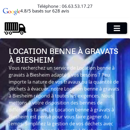
Téléphone :
06.63.53.17.27
4.8/5 basés sur 628 avis
LOCATION BENNE À GRAVATS
À BIESHEIM
Vous recherchez un service de Location benne à
gravats à Biesheim adapté à vos besoins ? Peu
importe la nature de vos travaux ou la quantité de
déchets à évacuer, notre Location benne à gravats
à Biesheim répond à toutes les exigences. Nous
mettons à votre disposition des bennes de
différentes tailles. Le Location benne à gravats à
Biesheim est pensé pour vous faire gagner du
temps. Simplifiez la gestion de vos déchets avec