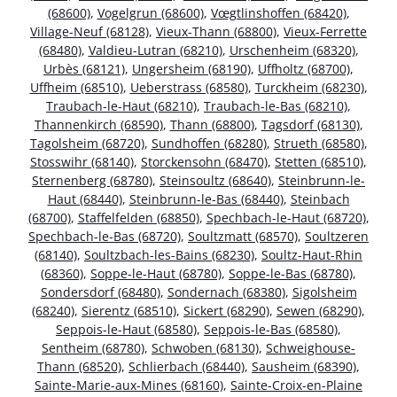
(68600)
,
Vogelgrun (68600)
,
Vœgtlinshoffen (68420)
,
Village-Neuf (68128)
,
Vieux-Thann (68800)
,
Vieux-Ferrette
(68480)
,
Valdieu-Lutran (68210)
,
Urschenheim (68320)
,
Urbès (68121)
,
Ungersheim (68190)
,
Uffholtz (68700)
,
Uffheim (68510)
,
Ueberstrass (68580)
,
Turckheim (68230)
,
Traubach-le-Haut (68210)
,
Traubach-le-Bas (68210)
,
Thannenkirch (68590)
,
Thann (68800)
,
Tagsdorf (68130)
,
Tagolsheim (68720)
,
Sundhoffen (68280)
,
Strueth (68580)
,
Stosswihr (68140)
,
Storckensohn (68470)
,
Stetten (68510)
,
Sternenberg (68780)
,
Steinsoultz (68640)
,
Steinbrunn-le-
Haut (68440)
,
Steinbrunn-le-Bas (68440)
,
Steinbach
(68700)
,
Staffelfelden (68850)
,
Spechbach-le-Haut (68720)
,
Spechbach-le-Bas (68720)
,
Soultzmatt (68570)
,
Soultzeren
(68140)
,
Soultzbach-les-Bains (68230)
,
Soultz-Haut-Rhin
(68360)
,
Soppe-le-Haut (68780)
,
Soppe-le-Bas (68780)
,
Sondersdorf (68480)
,
Sondernach (68380)
,
Sigolsheim
(68240)
,
Sierentz (68510)
,
Sickert (68290)
,
Sewen (68290)
,
Seppois-le-Haut (68580)
,
Seppois-le-Bas (68580)
,
Sentheim (68780)
,
Schwoben (68130)
,
Schweighouse-
Thann (68520)
,
Schlierbach (68440)
,
Sausheim (68390)
,
Sainte-Marie-aux-Mines (68160)
,
Sainte-Croix-en-Plaine