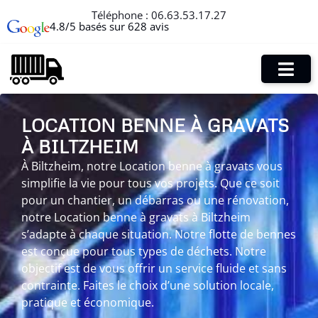
Téléphone :
06.63.53.17.27
4.8/5 basés sur 628 avis
LOCATION BENNE À GRAVATS
À BILTZHEIM
À Biltzheim, notre Location benne à gravats vous
simplifie la vie pour tous vos projets. Que ce soit
pour un chantier, un débarras ou une rénovation,
notre Location benne à gravats à Biltzheim
s’adapte à chaque situation. Notre flotte de bennes
est conçue pour tous types de déchets. Notre
objectif est de vous offrir un service fluide et sans
contrainte. Faites le choix d’une solution locale,
pratique et économique.