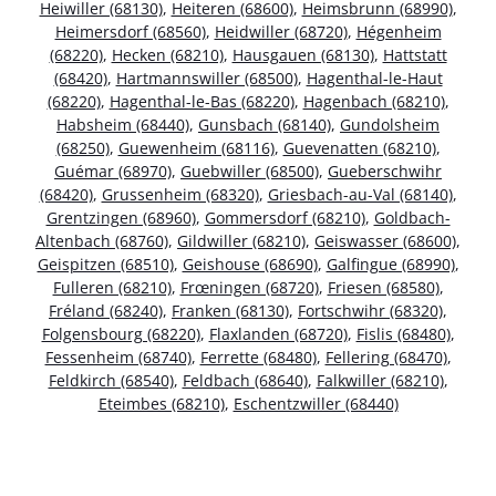
Heiwiller (68130)
,
Heiteren (68600)
,
Heimsbrunn (68990)
,
Heimersdorf (68560)
,
Heidwiller (68720)
,
Hégenheim
(68220)
,
Hecken (68210)
,
Hausgauen (68130)
,
Hattstatt
(68420)
,
Hartmannswiller (68500)
,
Hagenthal-le-Haut
(68220)
,
Hagenthal-le-Bas (68220)
,
Hagenbach (68210)
,
Habsheim (68440)
,
Gunsbach (68140)
,
Gundolsheim
(68250)
,
Guewenheim (68116)
,
Guevenatten (68210)
,
Guémar (68970)
,
Guebwiller (68500)
,
Gueberschwihr
(68420)
,
Grussenheim (68320)
,
Griesbach-au-Val (68140)
,
Grentzingen (68960)
,
Gommersdorf (68210)
,
Goldbach-
Altenbach (68760)
,
Gildwiller (68210)
,
Geiswasser (68600)
,
Geispitzen (68510)
,
Geishouse (68690)
,
Galfingue (68990)
,
Fulleren (68210)
,
Frœningen (68720)
,
Friesen (68580)
,
Fréland (68240)
,
Franken (68130)
,
Fortschwihr (68320)
,
Folgensbourg (68220)
,
Flaxlanden (68720)
,
Fislis (68480)
,
Fessenheim (68740)
,
Ferrette (68480)
,
Fellering (68470)
,
Feldkirch (68540)
,
Feldbach (68640)
,
Falkwiller (68210)
,
Eteimbes (68210)
,
Eschentzwiller (68440)