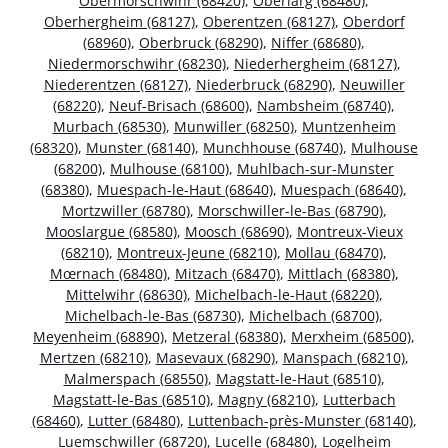
Obermorschwihr (68420)
,
Oberlarg (68480)
,
Oberhergheim (68127)
,
Oberentzen (68127)
,
Oberdorf
(68960)
,
Oberbruck (68290)
,
Niffer (68680)
,
Niedermorschwihr (68230)
,
Niederhergheim (68127)
,
Niederentzen (68127)
,
Niederbruck (68290)
,
Neuwiller
(68220)
,
Neuf-Brisach (68600)
,
Nambsheim (68740)
,
Murbach (68530)
,
Munwiller (68250)
,
Muntzenheim
(68320)
,
Munster (68140)
,
Munchhouse (68740)
,
Mulhouse
(68200)
,
Mulhouse (68100)
,
Muhlbach-sur-Munster
(68380)
,
Muespach-le-Haut (68640)
,
Muespach (68640)
,
Mortzwiller (68780)
,
Morschwiller-le-Bas (68790)
,
Mooslargue (68580)
,
Moosch (68690)
,
Montreux-Vieux
(68210)
,
Montreux-Jeune (68210)
,
Mollau (68470)
,
Mœrnach (68480)
,
Mitzach (68470)
,
Mittlach (68380)
,
Mittelwihr (68630)
,
Michelbach-le-Haut (68220)
,
Michelbach-le-Bas (68730)
,
Michelbach (68700)
,
Meyenheim (68890)
,
Metzeral (68380)
,
Merxheim (68500)
,
Mertzen (68210)
,
Masevaux (68290)
,
Manspach (68210)
,
Malmerspach (68550)
,
Magstatt-le-Haut (68510)
,
Magstatt-le-Bas (68510)
,
Magny (68210)
,
Lutterbach
(68460)
,
Lutter (68480)
,
Luttenbach-près-Munster (68140)
,
Luemschwiller (68720)
,
Lucelle (68480)
,
Logelheim