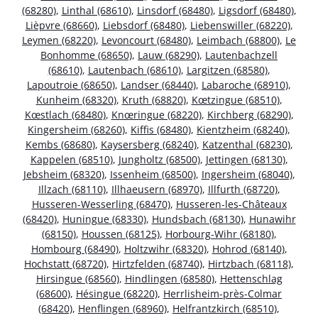
(68280)
,
Linthal (68610)
,
Linsdorf (68480)
,
Ligsdorf (68480)
,
Lièpvre (68660)
,
Liebsdorf (68480)
,
Liebenswiller (68220)
,
Leymen (68220)
,
Levoncourt (68480)
,
Leimbach (68800)
,
Le
Bonhomme (68650)
,
Lauw (68290)
,
Lautenbachzell
(68610)
,
Lautenbach (68610)
,
Largitzen (68580)
,
Lapoutroie (68650)
,
Landser (68440)
,
Labaroche (68910)
,
Kunheim (68320)
,
Kruth (68820)
,
Kœtzingue (68510)
,
Kœstlach (68480)
,
Knœringue (68220)
,
Kirchberg (68290)
,
Kingersheim (68260)
,
Kiffis (68480)
,
Kientzheim (68240)
,
Kembs (68680)
,
Kaysersberg (68240)
,
Katzenthal (68230)
,
Kappelen (68510)
,
Jungholtz (68500)
,
Jettingen (68130)
,
Jebsheim (68320)
,
Issenheim (68500)
,
Ingersheim (68040)
,
Illzach (68110)
,
Illhaeusern (68970)
,
Illfurth (68720)
,
Husseren-Wesserling (68470)
,
Husseren-les-Châteaux
(68420)
,
Huningue (68330)
,
Hundsbach (68130)
,
Hunawihr
(68150)
,
Houssen (68125)
,
Horbourg-Wihr (68180)
,
Hombourg (68490)
,
Holtzwihr (68320)
,
Hohrod (68140)
,
Hochstatt (68720)
,
Hirtzfelden (68740)
,
Hirtzbach (68118)
,
Hirsingue (68560)
,
Hindlingen (68580)
,
Hettenschlag
(68600)
,
Hésingue (68220)
,
Herrlisheim-près-Colmar
(68420)
,
Henflingen (68960)
,
Helfrantzkirch (68510)
,