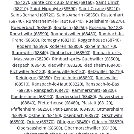
(68127)
,
Sainte-Croix-aux-Mines (68160)
,
Saint-Ulrich
(68210)
,
Saint-Hippolyte (68590)
,
Saint-Cosme (68210)
,
Saint-Bernard (68720)
,
Saint-Amarin (68550)
,
Rustenhart
(68740)
,
Rumersheim-le-Haut (68740)
,
Ruelisheim (68270)
,
Ruederbach (68560)
,
Rouffach (68250)
,
Rosenau (68128)
,
Rorschwihr (68590)
,
Roppentzwiller (68480)
,
Rombach-le-
Franc (68660)
,
Romagny (68210)
,
Roggenhouse (68740)
,
Rodern (68590)
,
Roderen (68800)
,
Rixheim (68170)
,
Riquewihr (68340)
,
Rimbachzell (68500)
,
Rimbach-près-
Masevaux (68290)
,
Rimbach-près-Guebwiller (68500)
,
Riespach (68640)
,
Riedwihr (68320)
,
Riedisheim (68400)
,
Richwiller (68120)
,
Ribeauvillé (68150)
,
Retzwiller (68210)
,
Reiningue (68950)
,
Réguisheim (68890)
,
Rantzwiller
(68510)
,
Ranspach-le-Haut (68220)
,
Ranspach-le-Bas
(68730)
,
Ranspach (68470)
,
Rammersmatt (68800)
,
Raedersheim (68190)
,
Raedersdorf (68480)
,
Pulversheim
(68840)
,
Pfetterhouse (68480)
,
Pfastatt (68120)
,
Pfaffenheim (68250)
,
Petit-Landau (68490)
,
Ottmarsheim
(68490)
,
Ostheim (68150)
,
Osenbach (68570)
,
Orschwihr
(68500)
,
Orbey (68370)
,
Oltingue (68480)
,
Oderen (68830)
,
Obersaasheim (68600)
,
Obermorschwiller (68130)
,