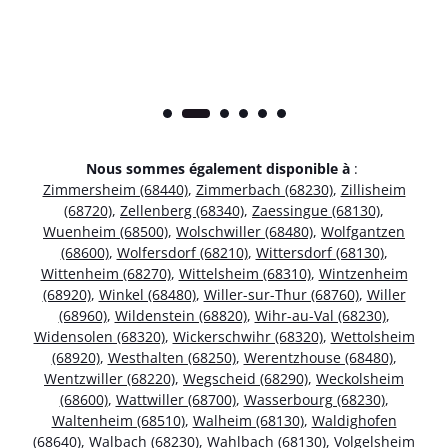
Nous sommes également disponible à
:
Zimmersheim (68440)
,
Zimmerbach (68230)
,
Zillisheim
(68720)
,
Zellenberg (68340)
,
Zaessingue (68130)
,
Wuenheim (68500)
,
Wolschwiller (68480)
,
Wolfgantzen
(68600)
,
Wolfersdorf (68210)
,
Wittersdorf (68130)
,
Wittenheim (68270)
,
Wittelsheim (68310)
,
Wintzenheim
(68920)
,
Winkel (68480)
,
Willer-sur-Thur (68760)
,
Willer
(68960)
,
Wildenstein (68820)
,
Wihr-au-Val (68230)
,
Widensolen (68320)
,
Wickerschwihr (68320)
,
Wettolsheim
(68920)
,
Westhalten (68250)
,
Werentzhouse (68480)
,
Wentzwiller (68220)
,
Wegscheid (68290)
,
Weckolsheim
(68600)
,
Wattwiller (68700)
,
Wasserbourg (68230)
,
Waltenheim (68510)
,
Walheim (68130)
,
Waldighofen
(68640)
,
Walbach (68230)
,
Wahlbach (68130)
,
Volgelsheim