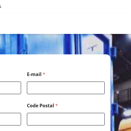
s
E-mail
*
Code Postal
*