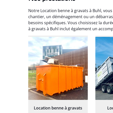
Notre Location benne à gravats à Buhl, vou
chantier, un déménagement ou un débarras, 
besoins spécifiques. Vous choisissez la duré
à gravats à Buhl inclut également un acco
Au
Le serv
ja
except
travaill
et prof
notre j
prêt p
proj
Location benne à gravats
Lo