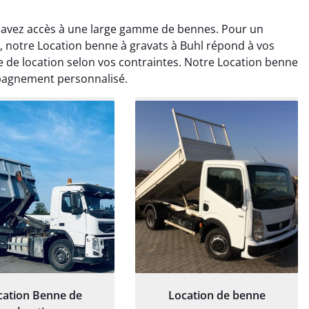
s avez accès à une large gamme de bennes. Pour un
notre Location benne à gravats à Buhl répond à vos
e de location selon vos contraintes. Notre Location benne
mpagnement personnalisé.
rélie Bonnet
Elisa Barreau
21 juin 2024
6 avril 2025
ice de terrassement
Parfait pour évacuer les
rdin à Var était
gravats de mon chantier.
ionnel. L'équipe a
Service rapide et efficace. Je
é de manière efficace
recommande sans
essionnelle, laissant
hésitation.
ardin impeccable et
our notre nouveau
et d'aménagement
cation Benne de
Location de benne
paysager.