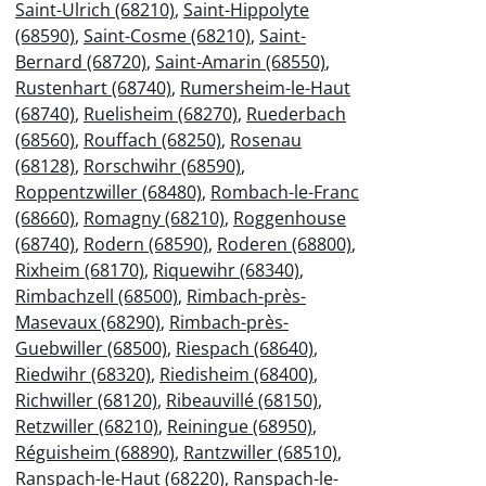
Saint-Ulrich (68210)
,
Saint-Hippolyte
(68590)
,
Saint-Cosme (68210)
,
Saint-
Bernard (68720)
,
Saint-Amarin (68550)
,
Rustenhart (68740)
,
Rumersheim-le-Haut
(68740)
,
Ruelisheim (68270)
,
Ruederbach
(68560)
,
Rouffach (68250)
,
Rosenau
(68128)
,
Rorschwihr (68590)
,
Roppentzwiller (68480)
,
Rombach-le-Franc
(68660)
,
Romagny (68210)
,
Roggenhouse
(68740)
,
Rodern (68590)
,
Roderen (68800)
,
Rixheim (68170)
,
Riquewihr (68340)
,
Rimbachzell (68500)
,
Rimbach-près-
Masevaux (68290)
,
Rimbach-près-
Guebwiller (68500)
,
Riespach (68640)
,
Riedwihr (68320)
,
Riedisheim (68400)
,
Richwiller (68120)
,
Ribeauvillé (68150)
,
Retzwiller (68210)
,
Reiningue (68950)
,
Réguisheim (68890)
,
Rantzwiller (68510)
,
Ranspach-le-Haut (68220)
,
Ranspach-le-