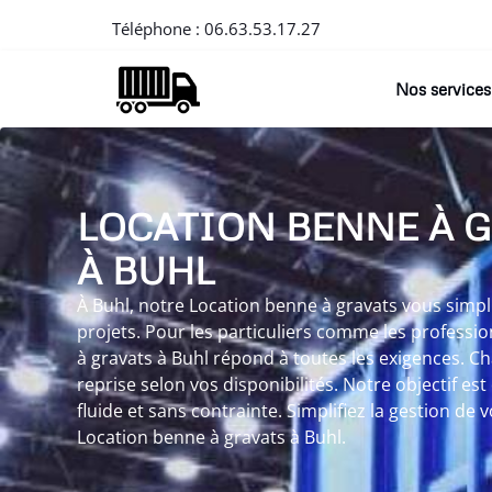
Téléphone :
06.63.53.17.27
Nos services
LOCATION BENNE À 
À BUHL
À Buhl, notre Location benne à gravats vous simpli
projets. Pour les particuliers comme les professi
à gravats à Buhl répond à toutes les exigences. Ch
reprise selon vos disponibilités. Notre objectif est
fluide et sans contrainte. Simplifiez la gestion de
Location benne à gravats à Buhl.