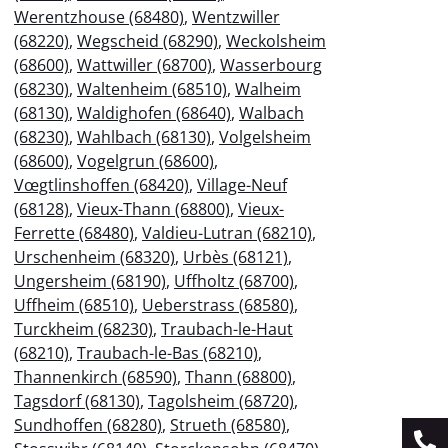
Werentzhouse (68480)
,
Wentzwiller
(68220)
,
Wegscheid (68290)
,
Weckolsheim
(68600)
,
Wattwiller (68700)
,
Wasserbourg
(68230)
,
Waltenheim (68510)
,
Walheim
(68130)
,
Waldighofen (68640)
,
Walbach
(68230)
,
Wahlbach (68130)
,
Volgelsheim
(68600)
,
Vogelgrun (68600)
,
Vœgtlinshoffen (68420)
,
Village-Neuf
(68128)
,
Vieux-Thann (68800)
,
Vieux-
Ferrette (68480)
,
Valdieu-Lutran (68210)
,
Urschenheim (68320)
,
Urbès (68121)
,
Ungersheim (68190)
,
Uffholtz (68700)
,
Uffheim (68510)
,
Ueberstrass (68580)
,
Turckheim (68230)
,
Traubach-le-Haut
(68210)
,
Traubach-le-Bas (68210)
,
Thannenkirch (68590)
,
Thann (68800)
,
Tagsdorf (68130)
,
Tagolsheim (68720)
,
Sundhoffen (68280)
,
Strueth (68580)
,