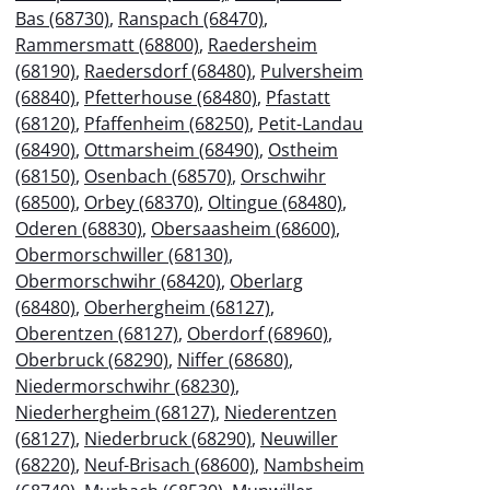
Bas (68730)
,
Ranspach (68470)
,
Rammersmatt (68800)
,
Raedersheim
(68190)
,
Raedersdorf (68480)
,
Pulversheim
(68840)
,
Pfetterhouse (68480)
,
Pfastatt
(68120)
,
Pfaffenheim (68250)
,
Petit-Landau
(68490)
,
Ottmarsheim (68490)
,
Ostheim
(68150)
,
Osenbach (68570)
,
Orschwihr
(68500)
,
Orbey (68370)
,
Oltingue (68480)
,
Oderen (68830)
,
Obersaasheim (68600)
,
Obermorschwiller (68130)
,
Obermorschwihr (68420)
,
Oberlarg
(68480)
,
Oberhergheim (68127)
,
Oberentzen (68127)
,
Oberdorf (68960)
,
Oberbruck (68290)
,
Niffer (68680)
,
Niedermorschwihr (68230)
,
Niederhergheim (68127)
,
Niederentzen
(68127)
,
Niederbruck (68290)
,
Neuwiller
(68220)
,
Neuf-Brisach (68600)
,
Nambsheim