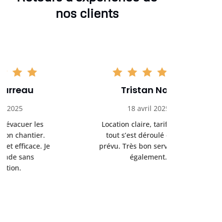
nos clients
Tristan Noel
Chlo
18 avril 2025
30 
Location claire, tarifs justes,
Service au
tout s’est déroulé comme
été livrée p
prévu. Très bon service client
retrait s’e
également.
l’a