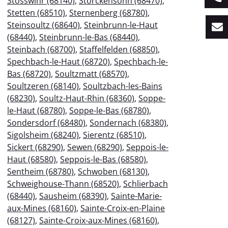
Stosswihr (68140)
,
Storckensohn (68470)
,
Stetten (68510)
,
Sternenberg (68780)
,
Steinsoultz (68640)
,
Steinbrunn-le-Haut
(68440)
,
Steinbrunn-le-Bas (68440)
,
Steinbach (68700)
,
Staffelfelden (68850)
,
Spechbach-le-Haut (68720)
,
Spechbach-le-
Bas (68720)
,
Soultzmatt (68570)
,
Soultzeren (68140)
,
Soultzbach-les-Bains
(68230)
,
Soultz-Haut-Rhin (68360)
,
Soppe-
le-Haut (68780)
,
Soppe-le-Bas (68780)
,
Sondersdorf (68480)
,
Sondernach (68380)
,
Sigolsheim (68240)
,
Sierentz (68510)
,
Sickert (68290)
,
Sewen (68290)
,
Seppois-le-
Haut (68580)
,
Seppois-le-Bas (68580)
,
Sentheim (68780)
,
Schwoben (68130)
,
Schweighouse-Thann (68520)
,
Schlierbach
(68440)
,
Sausheim (68390)
,
Sainte-Marie-
aux-Mines (68160)
,
Sainte-Croix-en-Plaine
(68127)
,
Sainte-Croix-aux-Mines (68160)
,