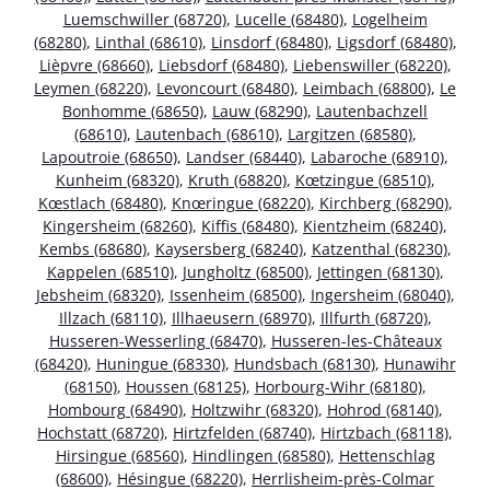
Luemschwiller (68720)
,
Lucelle (68480)
,
Logelheim
(68280)
,
Linthal (68610)
,
Linsdorf (68480)
,
Ligsdorf (68480)
,
Lièpvre (68660)
,
Liebsdorf (68480)
,
Liebenswiller (68220)
,
Leymen (68220)
,
Levoncourt (68480)
,
Leimbach (68800)
,
Le
Bonhomme (68650)
,
Lauw (68290)
,
Lautenbachzell
(68610)
,
Lautenbach (68610)
,
Largitzen (68580)
,
Lapoutroie (68650)
,
Landser (68440)
,
Labaroche (68910)
,
Kunheim (68320)
,
Kruth (68820)
,
Kœtzingue (68510)
,
Kœstlach (68480)
,
Knœringue (68220)
,
Kirchberg (68290)
,
Kingersheim (68260)
,
Kiffis (68480)
,
Kientzheim (68240)
,
Kembs (68680)
,
Kaysersberg (68240)
,
Katzenthal (68230)
,
Kappelen (68510)
,
Jungholtz (68500)
,
Jettingen (68130)
,
Jebsheim (68320)
,
Issenheim (68500)
,
Ingersheim (68040)
,
Illzach (68110)
,
Illhaeusern (68970)
,
Illfurth (68720)
,
Husseren-Wesserling (68470)
,
Husseren-les-Châteaux
(68420)
,
Huningue (68330)
,
Hundsbach (68130)
,
Hunawihr
(68150)
,
Houssen (68125)
,
Horbourg-Wihr (68180)
,
Hombourg (68490)
,
Holtzwihr (68320)
,
Hohrod (68140)
,
Hochstatt (68720)
,
Hirtzfelden (68740)
,
Hirtzbach (68118)
,
Hirsingue (68560)
,
Hindlingen (68580)
,
Hettenschlag
(68600)
,
Hésingue (68220)
,
Herrlisheim-près-Colmar