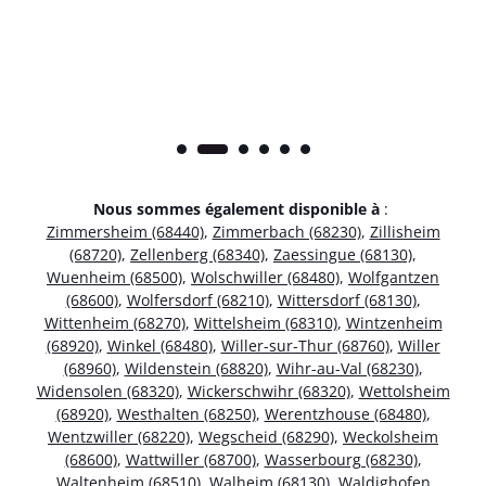
Nous sommes également disponible à
:
Zimmersheim (68440)
,
Zimmerbach (68230)
,
Zillisheim
(68720)
,
Zellenberg (68340)
,
Zaessingue (68130)
,
Wuenheim (68500)
,
Wolschwiller (68480)
,
Wolfgantzen
(68600)
,
Wolfersdorf (68210)
,
Wittersdorf (68130)
,
Wittenheim (68270)
,
Wittelsheim (68310)
,
Wintzenheim
(68920)
,
Winkel (68480)
,
Willer-sur-Thur (68760)
,
Willer
(68960)
,
Wildenstein (68820)
,
Wihr-au-Val (68230)
,
Widensolen (68320)
,
Wickerschwihr (68320)
,
Wettolsheim
(68920)
,
Westhalten (68250)
,
Werentzhouse (68480)
,
Wentzwiller (68220)
,
Wegscheid (68290)
,
Weckolsheim
(68600)
,
Wattwiller (68700)
,
Wasserbourg (68230)
,
Waltenheim (68510)
,
Walheim (68130)
,
Waldighofen