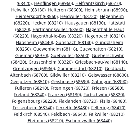
(68420)
,
Henflingen (68960)
,
Helfrantzkirch (68510)
,
Heiwiller (68130)
,
Heiteren (68600)
,
Heimsbrunn (68990)
,
Heimersdorf (68560)
,
Heidwiller (68720)
,
Hégenheim
(68220)
,
Hecken (68210)
,
Hausgauen (68130)
,
Hattstatt
(68420)
,
Hartmannswiller (68500)
,
Hagenthal-le-Haut
(68220)
,
Hagenthal-le-Bas (68220)
,
Hagenbach (68210)
,
Habsheim (68440)
,
Gunsbach (68140)
,
Gundolsheim
(68250)
,
Guewenheim (68116)
,
Guevenatten (68210)
,
Guémar (68970)
,
Guebwiller (68500)
,
Gueberschwihr
(68420)
,
Grussenheim (68320)
,
Griesbach-au-Val (68140)
,
Grentzingen (68960)
,
Gommersdorf (68210)
,
Goldbach-
Altenbach (68760)
,
Gildwiller (68210)
,
Geiswasser (68600)
,
Geispitzen (68510)
,
Geishouse (68690)
,
Galfingue (68990)
,
Fulleren (68210)
,
Frœningen (68720)
,
Friesen (68580)
,
Fréland (68240)
,
Franken (68130)
,
Fortschwihr (68320)
,
Folgensbourg (68220)
,
Flaxlanden (68720)
,
Fislis (68480)
,
Fessenheim (68740)
,
Ferrette (68480)
,
Fellering (68470)
,
Feldkirch (68540)
,
Feldbach (68640)
,
Falkwiller (68210)
,
Eteimbes (68210)
,
Eschentzwiller (68440)