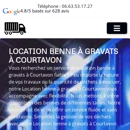
Téléphone :
06.63.53.17.27
4.8/5 basés sur 628 avis
LOCATION BENNE À GRAVATS
À COURTAVON
Vous recherchez un service de Location benne à
gravats à Courtavon fiable ? Peu importe la nature
de vos travaux ou la quantité de déchets à évacuer,
notre Location benne à gravats à Courtavon vous
accompagne avec flexibilité. Nous mettons à votre
disposition des bennes de différentes tailles. Notre
objectif est de vous offrir un service fluide et sans
contrainte. Simplifiez la gestion de vos déchets
avec notre Location benne à gravats à Courtavon.