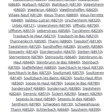
(68640)
,
Walbach (68230)
,
Wahlbach (68130)
,
Volgelsheim
(68600)
,
Vogelgrun (68600)
,
Vœgtlinshoffen (68420)
,
Village-Neuf (68128)
,
Vieux-Thann (68800)
,
Vieux-Ferrette
(68480)
,
Valdieu-Lutran (68210)
,
Urschenheim (68320)
,
Urbès (68121)
,
Ungersheim (68190)
,
Uffholtz (68700)
,
Uffheim (68510)
,
Ueberstrass (68580)
,
Turckheim (68230)
,
Traubach-le-Haut (68210)
,
Traubach-le-Bas (68210)
,
Thannenkirch (68590)
,
Thann (68800)
,
Tagsdorf (68130)
,
Tagolsheim (68720)
,
Sundhoffen (68280)
,
Strueth (68580)
,
Stosswihr (68140)
,
Storckensohn (68470)
,
Stetten (68510)
,
Sternenberg (68780)
,
Steinsoultz (68640)
,
Steinbrunn-le-
Haut (68440)
,
Steinbrunn-le-Bas (68440)
,
Steinbach
(68700)
,
Staffelfelden (68850)
,
Spechbach-le-Haut (68720)
,
Spechbach-le-Bas (68720)
,
Soultzmatt (68570)
,
Soultzeren
(68140)
,
Soultzbach-les-Bains (68230)
,
Soultz-Haut-Rhin
(68360)
,
Soppe-le-Haut (68780)
,
Soppe-le-Bas (68780)
,
Sondersdorf (68480)
,
Sondernach (68380)
,
Sigolsheim
(68240)
,
Sierentz (68510)
,
Sickert (68290)
,
Sewen (68290)
,
Seppois-le-Haut (68580)
,
Seppois-le-Bas (68580)
,
Sentheim (68780)
,
Schwoben (68130)
,
Schweighouse-
Thann (68520)
,
Schlierbach (68440)
,
Sausheim (68390)
,