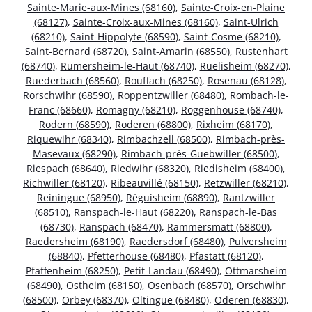
Sainte-Marie-aux-Mines (68160)
,
Sainte-Croix-en-Plaine
(68127)
,
Sainte-Croix-aux-Mines (68160)
,
Saint-Ulrich
(68210)
,
Saint-Hippolyte (68590)
,
Saint-Cosme (68210)
,
Saint-Bernard (68720)
,
Saint-Amarin (68550)
,
Rustenhart
(68740)
,
Rumersheim-le-Haut (68740)
,
Ruelisheim (68270)
,
Ruederbach (68560)
,
Rouffach (68250)
,
Rosenau (68128)
,
Rorschwihr (68590)
,
Roppentzwiller (68480)
,
Rombach-le-
Franc (68660)
,
Romagny (68210)
,
Roggenhouse (68740)
,
Rodern (68590)
,
Roderen (68800)
,
Rixheim (68170)
,
Riquewihr (68340)
,
Rimbachzell (68500)
,
Rimbach-près-
Masevaux (68290)
,
Rimbach-près-Guebwiller (68500)
,
Riespach (68640)
,
Riedwihr (68320)
,
Riedisheim (68400)
,
Richwiller (68120)
,
Ribeauvillé (68150)
,
Retzwiller (68210)
,
Reiningue (68950)
,
Réguisheim (68890)
,
Rantzwiller
(68510)
,
Ranspach-le-Haut (68220)
,
Ranspach-le-Bas
(68730)
,
Ranspach (68470)
,
Rammersmatt (68800)
,
Raedersheim (68190)
,
Raedersdorf (68480)
,
Pulversheim
(68840)
,
Pfetterhouse (68480)
,
Pfastatt (68120)
,
Pfaffenheim (68250)
,
Petit-Landau (68490)
,
Ottmarsheim
(68490)
,
Ostheim (68150)
,
Osenbach (68570)
,
Orschwihr
(68500)
,
Orbey (68370)
,
Oltingue (68480)
,
Oderen (68830)
,