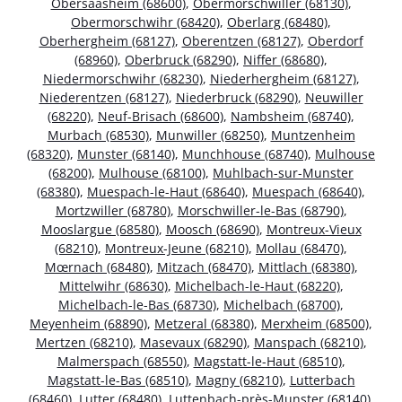
Obersaasheim (68600)
,
Obermorschwiller (68130)
,
Obermorschwihr (68420)
,
Oberlarg (68480)
,
Oberhergheim (68127)
,
Oberentzen (68127)
,
Oberdorf
(68960)
,
Oberbruck (68290)
,
Niffer (68680)
,
Niedermorschwihr (68230)
,
Niederhergheim (68127)
,
Niederentzen (68127)
,
Niederbruck (68290)
,
Neuwiller
(68220)
,
Neuf-Brisach (68600)
,
Nambsheim (68740)
,
Murbach (68530)
,
Munwiller (68250)
,
Muntzenheim
(68320)
,
Munster (68140)
,
Munchhouse (68740)
,
Mulhouse
(68200)
,
Mulhouse (68100)
,
Muhlbach-sur-Munster
(68380)
,
Muespach-le-Haut (68640)
,
Muespach (68640)
,
Mortzwiller (68780)
,
Morschwiller-le-Bas (68790)
,
Mooslargue (68580)
,
Moosch (68690)
,
Montreux-Vieux
(68210)
,
Montreux-Jeune (68210)
,
Mollau (68470)
,
Mœrnach (68480)
,
Mitzach (68470)
,
Mittlach (68380)
,
Mittelwihr (68630)
,
Michelbach-le-Haut (68220)
,
Michelbach-le-Bas (68730)
,
Michelbach (68700)
,
Meyenheim (68890)
,
Metzeral (68380)
,
Merxheim (68500)
,
Mertzen (68210)
,
Masevaux (68290)
,
Manspach (68210)
,
Malmerspach (68550)
,
Magstatt-le-Haut (68510)
,
Magstatt-le-Bas (68510)
,
Magny (68210)
,
Lutterbach
(68460)
,
Lutter (68480)
,
Luttenbach-près-Munster (68140)
,