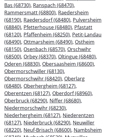
Bas (68730)
,
Ranspach (68470)
,
Rammersmatt (68800)
,
Raedersheim
(68190)
,
Raedersdorf (68480)
,
Pulversheim
(68840)
,
Pfetterhouse (68480)
,
Pfastatt
(68120)
,
Pfaffenheim (68250)
,
Petit-Landau
(68490)
,
Ottmarsheim (68490)
,
Ostheim
(68150)
,
Osenbach (68570)
,
Orschwihr
(68500)
,
Orbey (68370)
,
Oltingue (68480)
,
Oderen (68830)
,
Obersaasheim (68600)
,
Obermorschwiller (68130)
,
Obermorschwihr (68420)
,
Oberlarg
(68480)
,
Oberhergheim (68127)
,
Oberentzen (68127)
,
Oberdorf (68960)
,
Oberbruck (68290)
,
Niffer (68680)
,
Niedermorschwihr (68230)
,
Niederhergheim (68127)
,
Niederentzen
(68127)
,
Niederbruck (68290)
,
Neuwiller
(68220)
,
Neuf-Brisach (68600)
,
Nambsheim