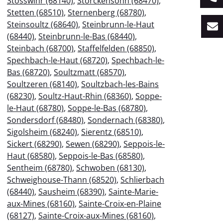
Stosswihr (68140)
,
Storckensohn (68470)
,
Stetten (68510)
,
Sternenberg (68780)
,
Steinsoultz (68640)
,
Steinbrunn-le-Haut
(68440)
,
Steinbrunn-le-Bas (68440)
,
Steinbach (68700)
,
Staffelfelden (68850)
,
Spechbach-le-Haut (68720)
,
Spechbach-le-
Bas (68720)
,
Soultzmatt (68570)
,
Soultzeren (68140)
,
Soultzbach-les-Bains
(68230)
,
Soultz-Haut-Rhin (68360)
,
Soppe-
le-Haut (68780)
,
Soppe-le-Bas (68780)
,
Sondersdorf (68480)
,
Sondernach (68380)
,
Sigolsheim (68240)
,
Sierentz (68510)
,
Sickert (68290)
,
Sewen (68290)
,
Seppois-le-
Haut (68580)
,
Seppois-le-Bas (68580)
,
Sentheim (68780)
,
Schwoben (68130)
,
Schweighouse-Thann (68520)
,
Schlierbach
(68440)
,
Sausheim (68390)
,
Sainte-Marie-
aux-Mines (68160)
,
Sainte-Croix-en-Plaine
(68127)
,
Sainte-Croix-aux-Mines (68160)
,