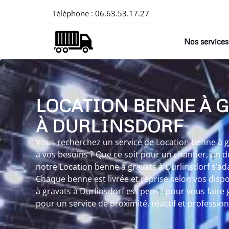
Téléphone :
06.63.53.17.27
Nos services
LOCATION BENNE À 
À DURLINSDORF
Vous recherchez un service de Location benne à g
à vos besoins ? Que ce soit pour un chantier, un 
notre Location benne à gravats à Durlinsdorf s’ad
Chaque benne est livrée et reprise selon vos dispo
à gravats à Durlinsdorf est pensé pour vous faire
pour un service de proximité, réactif et profession