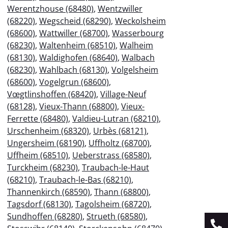
Werentzhouse (68480)
,
Wentzwiller
(68220)
,
Wegscheid (68290)
,
Weckolsheim
(68600)
,
Wattwiller (68700)
,
Wasserbourg
(68230)
,
Waltenheim (68510)
,
Walheim
(68130)
,
Waldighofen (68640)
,
Walbach
(68230)
,
Wahlbach (68130)
,
Volgelsheim
(68600)
,
Vogelgrun (68600)
,
Vœgtlinshoffen (68420)
,
Village-Neuf
(68128)
,
Vieux-Thann (68800)
,
Vieux-
Ferrette (68480)
,
Valdieu-Lutran (68210)
,
Urschenheim (68320)
,
Urbès (68121)
,
Ungersheim (68190)
,
Uffholtz (68700)
,
Uffheim (68510)
,
Ueberstrass (68580)
,
Turckheim (68230)
,
Traubach-le-Haut
(68210)
,
Traubach-le-Bas (68210)
,
Thannenkirch (68590)
,
Thann (68800)
,
Tagsdorf (68130)
,
Tagolsheim (68720)
,
Sundhoffen (68280)
,
Strueth (68580)
,