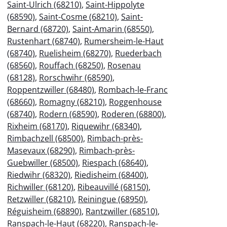
Saint-Ulrich (68210)
,
Saint-Hippolyte
(68590)
,
Saint-Cosme (68210)
,
Saint-
Bernard (68720)
,
Saint-Amarin (68550)
,
Rustenhart (68740)
,
Rumersheim-le-Haut
(68740)
,
Ruelisheim (68270)
,
Ruederbach
(68560)
,
Rouffach (68250)
,
Rosenau
(68128)
,
Rorschwihr (68590)
,
Roppentzwiller (68480)
,
Rombach-le-Franc
(68660)
,
Romagny (68210)
,
Roggenhouse
(68740)
,
Rodern (68590)
,
Roderen (68800)
,
Rixheim (68170)
,
Riquewihr (68340)
,
Rimbachzell (68500)
,
Rimbach-près-
Masevaux (68290)
,
Rimbach-près-
Guebwiller (68500)
,
Riespach (68640)
,
Riedwihr (68320)
,
Riedisheim (68400)
,
Richwiller (68120)
,
Ribeauvillé (68150)
,
Retzwiller (68210)
,
Reiningue (68950)
,
Réguisheim (68890)
,
Rantzwiller (68510)
,
Ranspach-le-Haut (68220)
,
Ranspach-le-