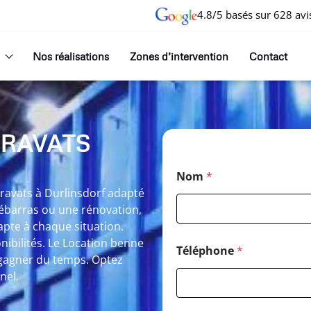
4.8/5 basés sur 628 avi
Nos réalisations
Zones d’intervention
Contact
GRAVATS
Nom
*
ravats à Durlinsdorf adapté
débarras ou une rénovation,
apte à chaque situation.
nibilités. Le Location benne
Téléphone
*
 gagner du temps. Optez
nel.