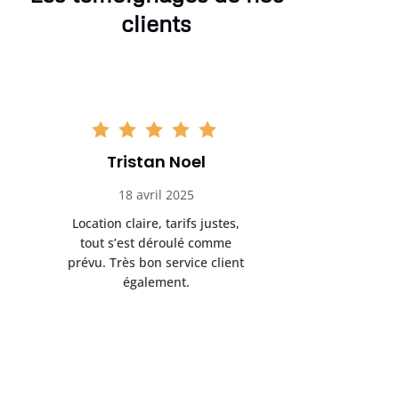
clients
Tristan Noel
Chlo
18 avril 2025
30 
Location claire, tarifs justes,
Service au
tout s’est déroulé comme
été livrée p
prévu. Très bon service client
retrait s’e
également.
l’a