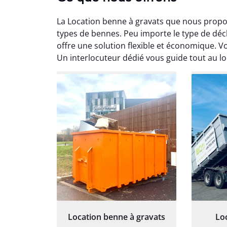
La Location benne à gravats que nous propos
types de bennes. Peu importe le type de déc
offre une solution flexible et économique. V
Un interlocuteur dédié vous guide tout au l
Au
Le serv
ja
except
travaill
et prof
notre j
prêt p
proj
Location benne à gravats
Lo