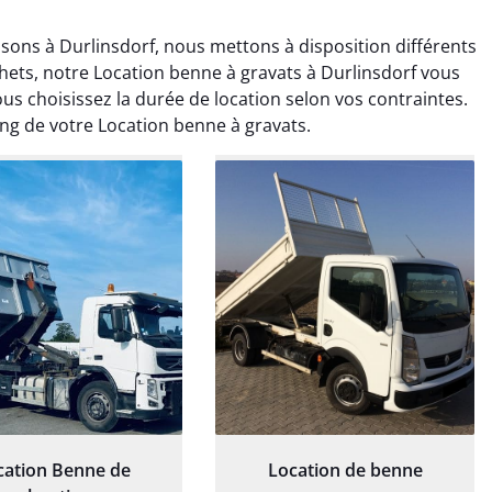
ons à Durlinsdorf, nous mettons à disposition différents
hets, notre Location benne à gravats à Durlinsdorf vous
ous choisissez la durée de location selon vos contraintes.
ong de votre Location benne à gravats.
rélie Bonnet
Elisa Barreau
21 juin 2024
6 avril 2025
ice de terrassement
Parfait pour évacuer les
rdin à Var était
gravats de mon chantier.
ionnel. L'équipe a
Service rapide et efficace. Je
é de manière efficace
recommande sans
essionnelle, laissant
hésitation.
ardin impeccable et
our notre nouveau
et d'aménagement
cation Benne de
Location de benne
paysager.