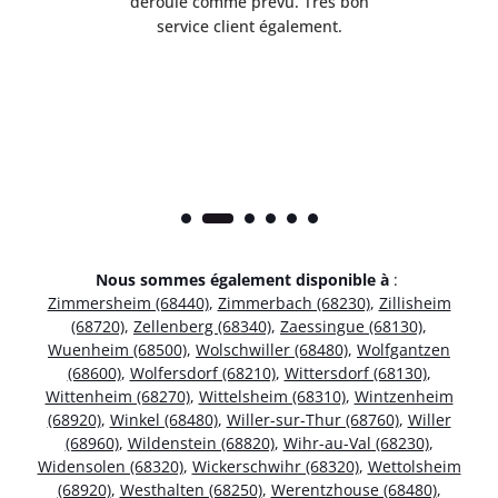
t
déroulé comme prévu. Très bon
pile
service client également.
Nous sommes également disponible à
:
Zimmersheim (68440)
,
Zimmerbach (68230)
,
Zillisheim
(68720)
,
Zellenberg (68340)
,
Zaessingue (68130)
,
Wuenheim (68500)
,
Wolschwiller (68480)
,
Wolfgantzen
(68600)
,
Wolfersdorf (68210)
,
Wittersdorf (68130)
,
Wittenheim (68270)
,
Wittelsheim (68310)
,
Wintzenheim
(68920)
,
Winkel (68480)
,
Willer-sur-Thur (68760)
,
Willer
(68960)
,
Wildenstein (68820)
,
Wihr-au-Val (68230)
,
Widensolen (68320)
,
Wickerschwihr (68320)
,
Wettolsheim
(68920)
,
Westhalten (68250)
,
Werentzhouse (68480)
,