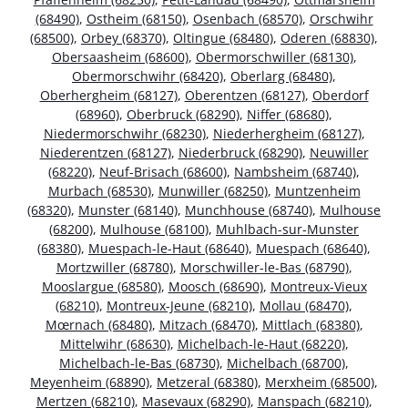
(68490)
,
Ostheim (68150)
,
Osenbach (68570)
,
Orschwihr
(68500)
,
Orbey (68370)
,
Oltingue (68480)
,
Oderen (68830)
,
Obersaasheim (68600)
,
Obermorschwiller (68130)
,
Obermorschwihr (68420)
,
Oberlarg (68480)
,
Oberhergheim (68127)
,
Oberentzen (68127)
,
Oberdorf
(68960)
,
Oberbruck (68290)
,
Niffer (68680)
,
Niedermorschwihr (68230)
,
Niederhergheim (68127)
,
Niederentzen (68127)
,
Niederbruck (68290)
,
Neuwiller
(68220)
,
Neuf-Brisach (68600)
,
Nambsheim (68740)
,
Murbach (68530)
,
Munwiller (68250)
,
Muntzenheim
(68320)
,
Munster (68140)
,
Munchhouse (68740)
,
Mulhouse
(68200)
,
Mulhouse (68100)
,
Muhlbach-sur-Munster
(68380)
,
Muespach-le-Haut (68640)
,
Muespach (68640)
,
Mortzwiller (68780)
,
Morschwiller-le-Bas (68790)
,
Mooslargue (68580)
,
Moosch (68690)
,
Montreux-Vieux
(68210)
,
Montreux-Jeune (68210)
,
Mollau (68470)
,
Mœrnach (68480)
,
Mitzach (68470)
,
Mittlach (68380)
,
Mittelwihr (68630)
,
Michelbach-le-Haut (68220)
,
Michelbach-le-Bas (68730)
,
Michelbach (68700)
,
Meyenheim (68890)
,
Metzeral (68380)
,
Merxheim (68500)
,
Mertzen (68210)
,
Masevaux (68290)
,
Manspach (68210)
,