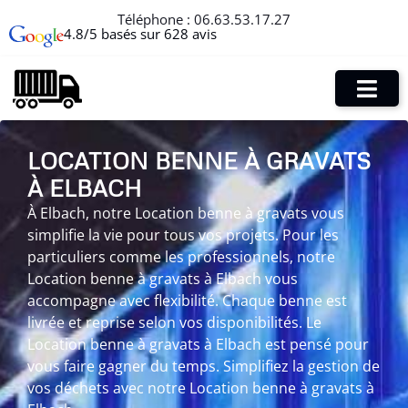
Téléphone :
06.63.53.17.27
4.8/5 basés sur 628 avis
LOCATION BENNE À GRAVATS
À ELBACH
À Elbach, notre Location benne à gravats vous
simplifie la vie pour tous vos projets. Pour les
particuliers comme les professionnels, notre
Location benne à gravats à Elbach vous
accompagne avec flexibilité. Chaque benne est
livrée et reprise selon vos disponibilités. Le
Location benne à gravats à Elbach est pensé pour
vous faire gagner du temps. Simplifiez la gestion de
vos déchets avec notre Location benne à gravats à