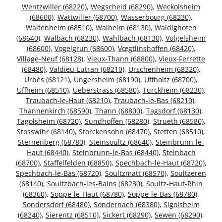
Wentzwiller (68220)
,
Wegscheid (68290)
,
Weckolsheim
(68600)
,
Wattwiller (68700)
,
Wasserbourg (68230)
,
Waltenheim (68510)
,
Walheim (68130)
,
Waldighofen
(68640)
,
Walbach (68230)
,
Wahlbach (68130)
,
Volgelsheim
(68600)
,
Vogelgrun (68600)
,
Vœgtlinshoffen (68420)
,
Village-Neuf (68128)
,
Vieux-Thann (68800)
,
Vieux-Ferrette
(68480)
,
Valdieu-Lutran (68210)
,
Urschenheim (68320)
,
Urbès (68121)
,
Ungersheim (68190)
,
Uffholtz (68700)
,
Uffheim (68510)
,
Ueberstrass (68580)
,
Turckheim (68230)
,
Traubach-le-Haut (68210)
,
Traubach-le-Bas (68210)
,
Thannenkirch (68590)
,
Thann (68800)
,
Tagsdorf (68130)
,
Tagolsheim (68720)
,
Sundhoffen (68280)
,
Strueth (68580)
,
Stosswihr (68140)
,
Storckensohn (68470)
,
Stetten (68510)
,
Sternenberg (68780)
,
Steinsoultz (68640)
,
Steinbrunn-le-
Haut (68440)
,
Steinbrunn-le-Bas (68440)
,
Steinbach
(68700)
,
Staffelfelden (68850)
,
Spechbach-le-Haut (68720)
,
Spechbach-le-Bas (68720)
,
Soultzmatt (68570)
,
Soultzeren
(68140)
,
Soultzbach-les-Bains (68230)
,
Soultz-Haut-Rhin
(68360)
,
Soppe-le-Haut (68780)
,
Soppe-le-Bas (68780)
,
Sondersdorf (68480)
,
Sondernach (68380)
,
Sigolsheim
(68240)
,
Sierentz (68510)
,
Sickert (68290)
,
Sewen (68290)
,