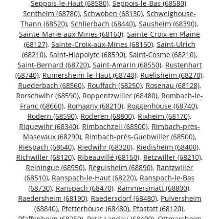
Seppois-le-Haut (68580)
,
Seppois-le-Bas (68580)
,
Sentheim (68780)
,
Schwoben (68130)
,
Schweighouse-
Thann (68520)
,
Schlierbach (68440)
,
Sausheim (68390)
,
Sainte-Marie-aux-Mines (68160)
,
Sainte-Croix-en-Plaine
(68127)
,
Sainte-Croix-aux-Mines (68160)
,
Saint-Ulrich
(68210)
,
Saint-Hippolyte (68590)
,
Saint-Cosme (68210)
,
Saint-Bernard (68720)
,
Saint-Amarin (68550)
,
Rustenhart
(68740)
,
Rumersheim-le-Haut (68740)
,
Ruelisheim (68270)
,
Ruederbach (68560)
,
Rouffach (68250)
,
Rosenau (68128)
,
Rorschwihr (68590)
,
Roppentzwiller (68480)
,
Rombach-le-
Franc (68660)
,
Romagny (68210)
,
Roggenhouse (68740)
,
Rodern (68590)
,
Roderen (68800)
,
Rixheim (68170)
,
Riquewihr (68340)
,
Rimbachzell (68500)
,
Rimbach-près-
Masevaux (68290)
,
Rimbach-près-Guebwiller (68500)
,
Riespach (68640)
,
Riedwihr (68320)
,
Riedisheim (68400)
,
Richwiller (68120)
,
Ribeauvillé (68150)
,
Retzwiller (68210)
,
Reiningue (68950)
,
Réguisheim (68890)
,
Rantzwiller
(68510)
,
Ranspach-le-Haut (68220)
,
Ranspach-le-Bas
(68730)
,
Ranspach (68470)
,
Rammersmatt (68800)
,
Raedersheim (68190)
,
Raedersdorf (68480)
,
Pulversheim
(68840)
,
Pfetterhouse (68480)
,
Pfastatt (68120)
,
Pfaffenheim (68250)
,
Petit-Landau (68490)
,
Ottmarsheim