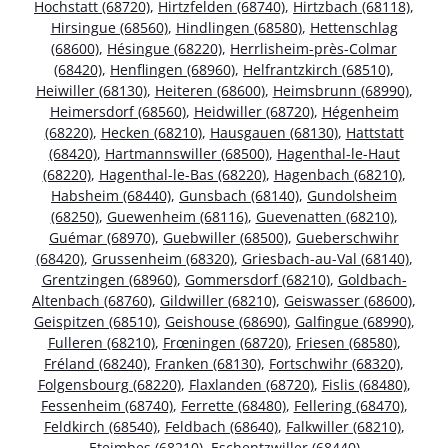
Hochstatt (68720)
,
Hirtzfelden (68740)
,
Hirtzbach (68118)
,
Hirsingue (68560)
,
Hindlingen (68580)
,
Hettenschlag
(68600)
,
Hésingue (68220)
,
Herrlisheim-près-Colmar
(68420)
,
Henflingen (68960)
,
Helfrantzkirch (68510)
,
Heiwiller (68130)
,
Heiteren (68600)
,
Heimsbrunn (68990)
,
Heimersdorf (68560)
,
Heidwiller (68720)
,
Hégenheim
(68220)
,
Hecken (68210)
,
Hausgauen (68130)
,
Hattstatt
(68420)
,
Hartmannswiller (68500)
,
Hagenthal-le-Haut
(68220)
,
Hagenthal-le-Bas (68220)
,
Hagenbach (68210)
,
Habsheim (68440)
,
Gunsbach (68140)
,
Gundolsheim
(68250)
,
Guewenheim (68116)
,
Guevenatten (68210)
,
Guémar (68970)
,
Guebwiller (68500)
,
Gueberschwihr
(68420)
,
Grussenheim (68320)
,
Griesbach-au-Val (68140)
,
Grentzingen (68960)
,
Gommersdorf (68210)
,
Goldbach-
Altenbach (68760)
,
Gildwiller (68210)
,
Geiswasser (68600)
,
Geispitzen (68510)
,
Geishouse (68690)
,
Galfingue (68990)
,
Fulleren (68210)
,
Frœningen (68720)
,
Friesen (68580)
,
Fréland (68240)
,
Franken (68130)
,
Fortschwihr (68320)
,
Folgensbourg (68220)
,
Flaxlanden (68720)
,
Fislis (68480)
,
Fessenheim (68740)
,
Ferrette (68480)
,
Fellering (68470)
,
Feldkirch (68540)
,
Feldbach (68640)
,
Falkwiller (68210)
,
Eteimbes (68210)
,
Eschentzwiller (68440)