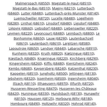
Malmerspach (68550)
,
Magstatt-le-Haut (68510)
,
Magstatt-le-Bas (68510)
,
Magny (68210)
,
Lutterbach
(68460)
,
Lutter (68480)
,
Luttenbach-près-Munster (68140)
,
Luemschwiller (68720)
,
Lucelle (68480)
,
Logelheim
(68280)
,
Linthal (68610)
,
Linsdorf (68480)
,
Ligsdorf (68480)
,
Lièpvre (68660)
,
Liebsdorf (68480)
,
Liebenswiller (68220)
,
Leymen (68220)
,
Levoncourt (68480)
,
Leimbach (68800)
,
Le
Bonhomme (68650)
,
Lauw (68290)
,
Lautenbachzell
(68610)
,
Lautenbach (68610)
,
Largitzen (68580)
,
Lapoutroie (68650)
,
Landser (68440)
,
Labaroche (68910)
,
Kunheim (68320)
,
Kruth (68820)
,
Kœtzingue (68510)
,
Kœstlach (68480)
,
Knœringue (68220)
,
Kirchberg (68290)
,
Kingersheim (68260)
,
Kiffis (68480)
,
Kientzheim (68240)
,
Kembs (68680)
,
Kaysersberg (68240)
,
Katzenthal (68230)
,
Kappelen (68510)
,
Jungholtz (68500)
,
Jettingen (68130)
,
Jebsheim (68320)
,
Issenheim (68500)
,
Ingersheim (68040)
,
Illzach (68110)
,
Illhaeusern (68970)
,
Illfurth (68720)
,
Husseren-Wesserling (68470)
,
Husseren-les-Châteaux
(68420)
,
Huningue (68330)
,
Hundsbach (68130)
,
Hunawihr
(68150)
,
Houssen (68125)
,
Horbourg-Wihr (68180)
,
Hombourg (68490)
,
Holtzwihr (68320)
,
Hohrod (68140)
,