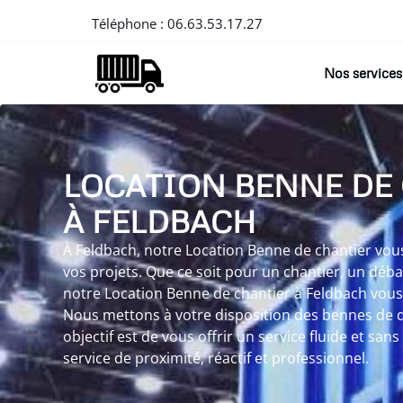
Téléphone :
06.63.53.17.27
Nos services
LOCATION BENNE DE
À FELDBACH
À Feldbach, notre Location Benne de chantier vous 
vos projets. Que ce soit pour un chantier, un déb
notre Location Benne de chantier à Feldbach vous 
Nous mettons à votre disposition des bennes de di
objectif est de vous offrir un service fluide et sa
service de proximité, réactif et professionnel.