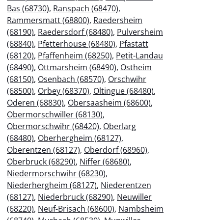
Bas (68730)
,
Ranspach (68470)
,
Rammersmatt (68800)
,
Raedersheim
(68190)
,
Raedersdorf (68480)
,
Pulversheim
(68840)
,
Pfetterhouse (68480)
,
Pfastatt
(68120)
,
Pfaffenheim (68250)
,
Petit-Landau
(68490)
,
Ottmarsheim (68490)
,
Ostheim
(68150)
,
Osenbach (68570)
,
Orschwihr
(68500)
,
Orbey (68370)
,
Oltingue (68480)
,
Oderen (68830)
,
Obersaasheim (68600)
,
Obermorschwiller (68130)
,
Obermorschwihr (68420)
,
Oberlarg
(68480)
,
Oberhergheim (68127)
,
Oberentzen (68127)
,
Oberdorf (68960)
,
Oberbruck (68290)
,
Niffer (68680)
,
Niedermorschwihr (68230)
,
Niederhergheim (68127)
,
Niederentzen
(68127)
,
Niederbruck (68290)
,
Neuwiller
(68220)
,
Neuf-Brisach (68600)
,
Nambsheim