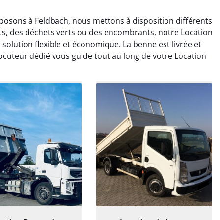
posons à Feldbach, nous mettons à disposition différents
ts, des déchets verts ou des encombrants, notre Location
solution flexible et économique. La benne est livrée et
locuteur dédié vous guide tout au long de votre Location
rélie Bonnet
Elisa Barreau
21 juin 2024
6 avril 2025
ice de terrassement
Parfait pour évacuer les
rdin à Var était
gravats de mon chantier.
ionnel. L'équipe a
Service rapide et efficace. Je
é de manière efficace
recommande sans
essionnelle, laissant
hésitation.
ardin impeccable et
our notre nouveau
et d'aménagement
paysager.