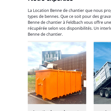
La Location Benne de chantier que nous pro
types de bennes. Que ce soit pour des grava
Benne de chantier à Feldbach vous offre une 
récupérée selon vos disponibilités. Un inter
Benne de chantier.
Au
Le serv
ja
except
travaill
et prof
notre j
prêt p
proj