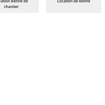
cation Benne de
Location de benne
chantier