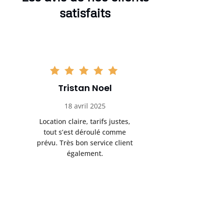
satisfaits
Tristan Noel
Chlo
18 avril 2025
30 
Location claire, tarifs justes,
Service au
tout s’est déroulé comme
été livrée p
prévu. Très bon service client
retrait s’e
également.
l’a