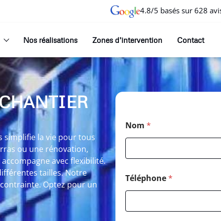
4.8/5 basés sur 628 avi
Nos réalisations
Zones d’intervention
Contact
 CHANTIER
Nom
*
simplifie la vie pour tous
arras ou une rénovation,
accompagne avec flexibilité.
fférentes tailles. Notre
Téléphone
*
ns contrainte. Optez pour un