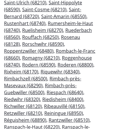
Saint-Ulrich (68210)
,
Saint-Hippolyte
(68590)
,
Saint-Cosme (68210)
,
Saint-
Bernard (68720)
,
Saint-Amarin (68550)
,
Rustenhart (68740)
,
Rumersheim-le-Haut
(68740)
,
Ruelisheim (68270)
,
Ruederbach
(68560)
,
Rouffach (68250)
,
Rosenau
(68128)
,
Rorschwihr (68590)
,
Roppentzwiller (68480)
,
Rombach-le-Franc
(68660)
,
Romagny (68210)
,
Roggenhouse
(68740)
,
Rodern (68590)
,
Roderen (68800)
,
Rixheim (68170)
,
Riquewihr (68340)
,
Rimbachzell (68500)
,
Rimbach-près-
Masevaux (68290)
,
Rimbach-près-
Guebwiller (68500)
,
Riespach (68640)
,
Riedwihr (68320)
,
Riedisheim (68400)
,
Richwiller (68120)
,
Ribeauvillé (68150)
,
Retzwiller (68210)
,
Reiningue (68950)
,
Réguisheim (68890)
,
Rantzwiller (68510)
,
Ranspach-le-Haut (68220)
,
Ranspach-le-