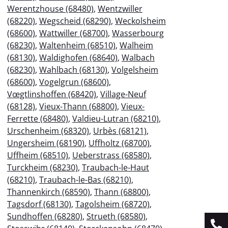
Werentzhouse (68480)
,
Wentzwiller
(68220)
,
Wegscheid (68290)
,
Weckolsheim
(68600)
,
Wattwiller (68700)
,
Wasserbourg
(68230)
,
Waltenheim (68510)
,
Walheim
(68130)
,
Waldighofen (68640)
,
Walbach
(68230)
,
Wahlbach (68130)
,
Volgelsheim
(68600)
,
Vogelgrun (68600)
,
Vœgtlinshoffen (68420)
,
Village-Neuf
(68128)
,
Vieux-Thann (68800)
,
Vieux-
Ferrette (68480)
,
Valdieu-Lutran (68210)
,
Urschenheim (68320)
,
Urbès (68121)
,
Ungersheim (68190)
,
Uffholtz (68700)
,
Uffheim (68510)
,
Ueberstrass (68580)
,
Turckheim (68230)
,
Traubach-le-Haut
(68210)
,
Traubach-le-Bas (68210)
,
Thannenkirch (68590)
,
Thann (68800)
,
Tagsdorf (68130)
,
Tagolsheim (68720)
,
Sundhoffen (68280)
,
Strueth (68580)
,