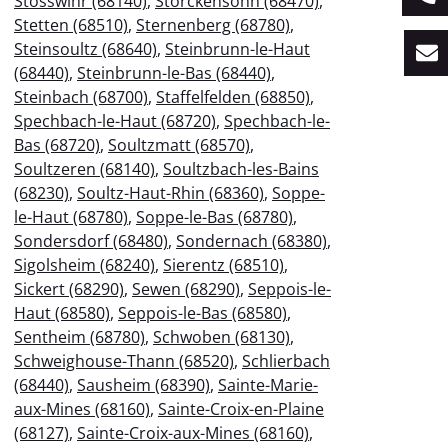
Stosswihr (68140)
,
Storckensohn (68470)
,
Stetten (68510)
,
Sternenberg (68780)
,
Steinsoultz (68640)
,
Steinbrunn-le-Haut
(68440)
,
Steinbrunn-le-Bas (68440)
,
Steinbach (68700)
,
Staffelfelden (68850)
,
Spechbach-le-Haut (68720)
,
Spechbach-le-
Bas (68720)
,
Soultzmatt (68570)
,
Soultzeren (68140)
,
Soultzbach-les-Bains
(68230)
,
Soultz-Haut-Rhin (68360)
,
Soppe-
le-Haut (68780)
,
Soppe-le-Bas (68780)
,
Sondersdorf (68480)
,
Sondernach (68380)
,
Sigolsheim (68240)
,
Sierentz (68510)
,
Sickert (68290)
,
Sewen (68290)
,
Seppois-le-
Haut (68580)
,
Seppois-le-Bas (68580)
,
Sentheim (68780)
,
Schwoben (68130)
,
Schweighouse-Thann (68520)
,
Schlierbach
(68440)
,
Sausheim (68390)
,
Sainte-Marie-
aux-Mines (68160)
,
Sainte-Croix-en-Plaine
(68127)
,
Sainte-Croix-aux-Mines (68160)
,