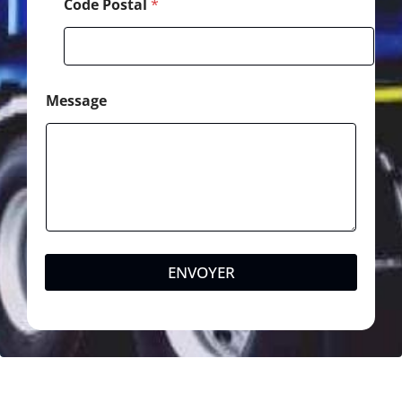
Code Postal
*
Message
ENVOYER