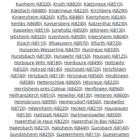
Kunheim (68320)
,
Kruth (68820)
,
Kœtzingue (68510)
,
Kœstlach (68480)
,
Knœringue (68220)
,
Kirchberg (68290)
,
Kingersheim (68260)
,
Kiffis (68480)
,
Kientzheim (68240)
,
Kembs (68680)
,
Kaysersberg (68240)
,
Katzenthal (68230)
,
Kappelen (68510)
,
Jungholtz (68500)
,
Jettingen (68130)
,
Jebsheim (68320)
,
Issenheim (68500)
,
Ingersheim (68040)
,
Illzach (68110)
,
Illhaeusern (68970)
,
Illfurth (68720)
,
Husseren-Wesserling (68470)
,
Huningue (68330)
,
Hundsbach (68130)
,
Hunawihr (68150)
,
Houssen (68125)
,
Horbourg-Wihr (68180)
,
Hombourg (68490)
,
Holtzwihr
(68320)
,
Hohrod (68140)
,
Hochstatt (68720)
,
Hirtzfelden
(68740)
,
Hirtzbach (68118)
,
Hirsingue (68560)
,
Hindlingen
(68580)
,
Hettenschlag (68600)
,
Hésingue (68220)
,
Herrlisheim-près-Colmar (68420)
,
Henflingen (68960)
,
Helfrantzkirch (68510)
,
Heiwiller (68130)
,
Heiteren (68600)
,
Heimsbrunn (68990)
,
Heimersdorf (68560)
,
Heidwiller
(68720)
,
Hégenheim (68220)
,
Hecken (68210)
,
Hausgauen
(68130)
,
Hattstatt (68420)
,
Hartmannswiller (68500)
,
Hagenthal-le-Haut (68220)
,
Hagenthal-le-Bas (68220)
,
Hagenbach (68210)
,
Habsheim (68440)
,
Gunsbach (68140)
,
Gundolsheim (68250)
,
Guewenheim (68116)
,
Guevenatten