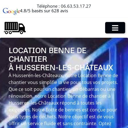
Téléphone :
06.63.53.17.27
4.8/5 basés sur 628 avis
LOCATION BENNE DE
CHANTIER
À HUSSEREN-LES-CHÂTEAUX
À Husseren-les-Châteaux, notre Location Benne de
chantier vous simplifie la vie pour tous vos projets.
Que ce soit pour un chantier, un débarras ou une
rénovation, notre Location Benne de chantier à
Husseren-les-Châteaux répond à toutes les
exigences. Notre flotte de bennes est conçue pour
tous types de déchets. Notre objectif est de vous
offrir un service fluide et sans contrainte. Optez