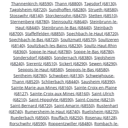
Thannenkirch (68590)
,
Thann (68800)
,
Tagsdorf (68130)
,
Tagolsheim (68720)
,
Sundhoffen (68280)
,
Strueth (68580)
,
Stosswihr (68140)
,
Storckensohn (68470)
,
Stetten (68510)
,
Sternenberg (68780)
,
Steinsoultz (68640)
,
Steinbrunn-le-
Haut (68440)
,
Steinbrunn-le-Bas (68440)
,
Steinbach
(68700)
,
Staffelfelden (68850)
,
Spechbach-le-Haut (68720)
,
Spechbach-le-Bas (68720)
,
Soultzmatt (68570)
,
Soultzeren
(68140)
,
Soultzbach-les-Bains (68230)
,
Soultz-Haut-Rhin
(68360)
,
Soppe-le-Haut (68780)
,
Soppe-le-Bas (68780)
,
Sondersdorf (68480)
,
Sondernach (68380)
,
Sigolsheim
(68240)
,
Sierentz (68510)
,
Sickert (68290)
,
Sewen (68290)
,
Seppois-le-Haut (68580)
,
Seppois-le-Bas (68580)
,
Sentheim (68780)
,
Schwoben (68130)
,
Schweighouse-
Thann (68520)
,
Schlierbach (68440)
,
Sausheim (68390)
,
Sainte-Marie-aux-Mines (68160)
,
Sainte-Croix-en-Plaine
(68127)
,
Sainte-Croix-aux-Mines (68160)
,
Saint-Ulrich
(68210)
,
Saint-Hippolyte (68590)
,
Saint-Cosme (68210)
,
Saint-Bernard (68720)
,
Saint-Amarin (68550)
,
Rustenhart
(68740)
,
Rumersheim-le-Haut (68740)
,
Ruelisheim (68270)
,
Ruederbach (68560)
,
Rouffach (68250)
,
Rosenau (68128)
,
Rorschwihr (68590)
,
Roppentzwiller (68480)
,
Rombach-le-