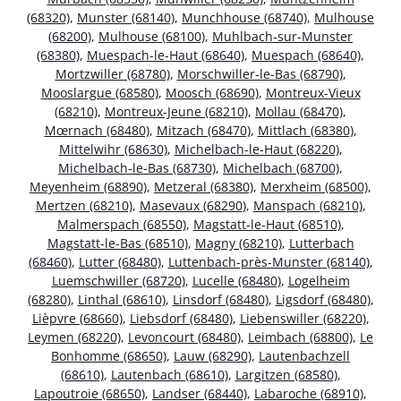
(68320)
,
Munster (68140)
,
Munchhouse (68740)
,
Mulhouse
(68200)
,
Mulhouse (68100)
,
Muhlbach-sur-Munster
(68380)
,
Muespach-le-Haut (68640)
,
Muespach (68640)
,
Mortzwiller (68780)
,
Morschwiller-le-Bas (68790)
,
Mooslargue (68580)
,
Moosch (68690)
,
Montreux-Vieux
(68210)
,
Montreux-Jeune (68210)
,
Mollau (68470)
,
Mœrnach (68480)
,
Mitzach (68470)
,
Mittlach (68380)
,
Mittelwihr (68630)
,
Michelbach-le-Haut (68220)
,
Michelbach-le-Bas (68730)
,
Michelbach (68700)
,
Meyenheim (68890)
,
Metzeral (68380)
,
Merxheim (68500)
,
Mertzen (68210)
,
Masevaux (68290)
,
Manspach (68210)
,
Malmerspach (68550)
,
Magstatt-le-Haut (68510)
,
Magstatt-le-Bas (68510)
,
Magny (68210)
,
Lutterbach
(68460)
,
Lutter (68480)
,
Luttenbach-près-Munster (68140)
,
Luemschwiller (68720)
,
Lucelle (68480)
,
Logelheim
(68280)
,
Linthal (68610)
,
Linsdorf (68480)
,
Ligsdorf (68480)
,
Lièpvre (68660)
,
Liebsdorf (68480)
,
Liebenswiller (68220)
,
Leymen (68220)
,
Levoncourt (68480)
,
Leimbach (68800)
,
Le
Bonhomme (68650)
,
Lauw (68290)
,
Lautenbachzell
(68610)
,
Lautenbach (68610)
,
Largitzen (68580)
,
Lapoutroie (68650)
,
Landser (68440)
,
Labaroche (68910)
,