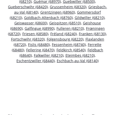
(68210)
,
Guémar (68970)
,
Guebwiller (68500)
,
Gueberschwihr (68420)
,
Grussenheim (68320)
,
Griesbach-
au-Val (68140)
,
Grentzingen (68960)
,
Gommersdorf
(68210)
,
Goldbach-Altenbach (68760)
,
Gildwiller (68210)
,
Geiswasser (68600)
,
Geispitzen (68510)
,
Geishouse
(68690)
,
Galfingue (68990)
,
Fulleren (68210)
,
Frœningen
(68720)
,
Friesen (68580)
,
Fréland (68240)
,
Franken (68130)
,
Fortschwihr (68320)
,
Folgensbourg (68220)
,
Flaxlanden
(68720)
,
Fislis (68480)
,
Fessenheim (68740)
,
Ferrette
(68480)
,
Fellering (68470)
,
Feldkirch (68540)
,
Feldbach
(68640)
,
Falkwiller (68210)
,
Eteimbes (68210)
,
Eschentzwiller (68440)
,
Eschbach-au-Val (68140)