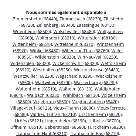
Nous sommes également disponible à
:
Zimmersheim (68440)
,
Zimmerbach (68230)
,
Zillisheim
(68720)
,
Zellenberg (68340)
,
Zaessingue (68130)
,
Wuenheim (68500)
,
Wolschwiller (68480)
,
Wolfgantzen
(68600)
,
Wolfersdorf (68210)
,
Wittersdorf (68130)
,
Wittenheim (68270)
,
Wittelsheim (68310)
,
Wintzenheim
(68920)
,
Winkel (68480)
,
Willer-sur-Thur (68760)
,
Willer
(68960)
,
Wildenstein (68820)
,
Wihr-au-Val (68230)
,
Widensolen (68320)
,
Wickerschwihr (68320)
,
Wettolsheim
(68920)
,
Westhalten (68250)
,
Werentzhouse (68480)
,
Wentzwiller (68220)
,
Wegscheid (68290)
,
Weckolsheim
(68600)
,
Wattwiller (68700)
,
Wasserbourg (68230)
,
Waltenheim (68510)
,
Walheim (68130)
,
Waldighofen
(68640)
,
Walbach (68230)
,
Wahlbach (68130)
,
Volgelsheim
(68600)
,
Vogelgrun (68600)
,
Vœgtlinshoffen (68420)
,
Village-Neuf (68128)
,
Vieux-Thann (68800)
,
Vieux-Ferrette
(68480)
,
Valdieu-Lutran (68210)
,
Urschenheim (68320)
,
Urbès (68121)
,
Ungersheim (68190)
,
Uffholtz (68700)
,
Uffheim (68510)
,
Ueberstrass (68580)
,
Turckheim (68230)
,
Traubach-le-Haut (68210)
,
Traubach-le-Bas (68210)
,