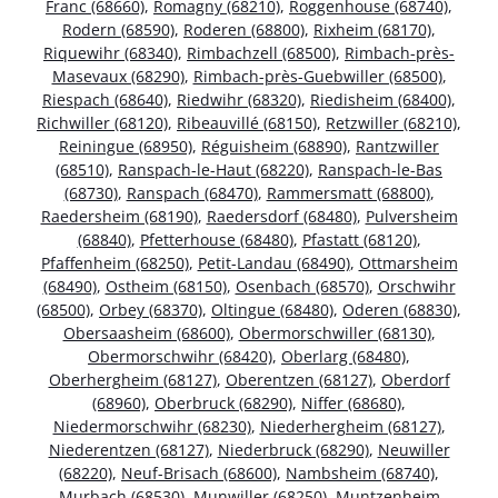
Franc (68660)
,
Romagny (68210)
,
Roggenhouse (68740)
,
Rodern (68590)
,
Roderen (68800)
,
Rixheim (68170)
,
Riquewihr (68340)
,
Rimbachzell (68500)
,
Rimbach-près-
Masevaux (68290)
,
Rimbach-près-Guebwiller (68500)
,
Riespach (68640)
,
Riedwihr (68320)
,
Riedisheim (68400)
,
Richwiller (68120)
,
Ribeauvillé (68150)
,
Retzwiller (68210)
,
Reiningue (68950)
,
Réguisheim (68890)
,
Rantzwiller
(68510)
,
Ranspach-le-Haut (68220)
,
Ranspach-le-Bas
(68730)
,
Ranspach (68470)
,
Rammersmatt (68800)
,
Raedersheim (68190)
,
Raedersdorf (68480)
,
Pulversheim
(68840)
,
Pfetterhouse (68480)
,
Pfastatt (68120)
,
Pfaffenheim (68250)
,
Petit-Landau (68490)
,
Ottmarsheim
(68490)
,
Ostheim (68150)
,
Osenbach (68570)
,
Orschwihr
(68500)
,
Orbey (68370)
,
Oltingue (68480)
,
Oderen (68830)
,
Obersaasheim (68600)
,
Obermorschwiller (68130)
,
Obermorschwihr (68420)
,
Oberlarg (68480)
,
Oberhergheim (68127)
,
Oberentzen (68127)
,
Oberdorf
(68960)
,
Oberbruck (68290)
,
Niffer (68680)
,
Niedermorschwihr (68230)
,
Niederhergheim (68127)
,
Niederentzen (68127)
,
Niederbruck (68290)
,
Neuwiller
(68220)
,
Neuf-Brisach (68600)
,
Nambsheim (68740)
,
Murbach (68530)
,
Munwiller (68250)
,
Muntzenheim