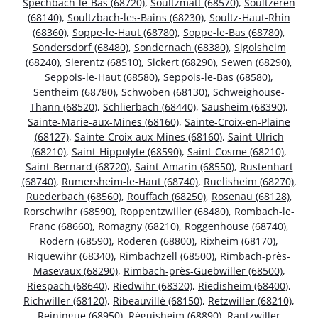
Spechbach-le-Bas (68720)
,
Soultzmatt (68570)
,
Soultzeren
(68140)
,
Soultzbach-les-Bains (68230)
,
Soultz-Haut-Rhin
(68360)
,
Soppe-le-Haut (68780)
,
Soppe-le-Bas (68780)
,
Sondersdorf (68480)
,
Sondernach (68380)
,
Sigolsheim
(68240)
,
Sierentz (68510)
,
Sickert (68290)
,
Sewen (68290)
,
Seppois-le-Haut (68580)
,
Seppois-le-Bas (68580)
,
Sentheim (68780)
,
Schwoben (68130)
,
Schweighouse-
Thann (68520)
,
Schlierbach (68440)
,
Sausheim (68390)
,
Sainte-Marie-aux-Mines (68160)
,
Sainte-Croix-en-Plaine
(68127)
,
Sainte-Croix-aux-Mines (68160)
,
Saint-Ulrich
(68210)
,
Saint-Hippolyte (68590)
,
Saint-Cosme (68210)
,
Saint-Bernard (68720)
,
Saint-Amarin (68550)
,
Rustenhart
(68740)
,
Rumersheim-le-Haut (68740)
,
Ruelisheim (68270)
,
Ruederbach (68560)
,
Rouffach (68250)
,
Rosenau (68128)
,
Rorschwihr (68590)
,
Roppentzwiller (68480)
,
Rombach-le-
Franc (68660)
,
Romagny (68210)
,
Roggenhouse (68740)
,
Rodern (68590)
,
Roderen (68800)
,
Rixheim (68170)
,
Riquewihr (68340)
,
Rimbachzell (68500)
,
Rimbach-près-
Masevaux (68290)
,
Rimbach-près-Guebwiller (68500)
,
Riespach (68640)
,
Riedwihr (68320)
,
Riedisheim (68400)
,
Richwiller (68120)
,
Ribeauvillé (68150)
,
Retzwiller (68210)
,
Reiningue (68950)
,
Réguisheim (68890)
,
Rantzwiller