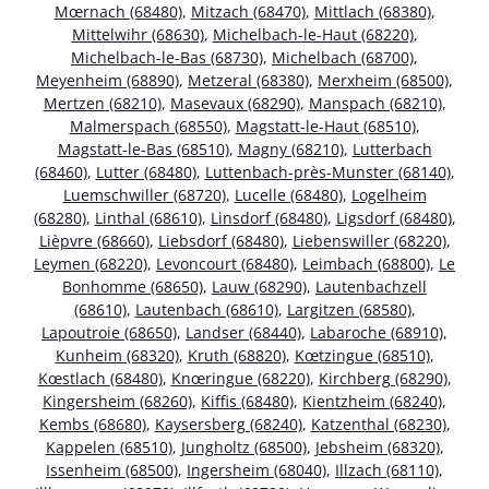
Mœrnach (68480)
,
Mitzach (68470)
,
Mittlach (68380)
,
Mittelwihr (68630)
,
Michelbach-le-Haut (68220)
,
Michelbach-le-Bas (68730)
,
Michelbach (68700)
,
Meyenheim (68890)
,
Metzeral (68380)
,
Merxheim (68500)
,
Mertzen (68210)
,
Masevaux (68290)
,
Manspach (68210)
,
Malmerspach (68550)
,
Magstatt-le-Haut (68510)
,
Magstatt-le-Bas (68510)
,
Magny (68210)
,
Lutterbach
(68460)
,
Lutter (68480)
,
Luttenbach-près-Munster (68140)
,
Luemschwiller (68720)
,
Lucelle (68480)
,
Logelheim
(68280)
,
Linthal (68610)
,
Linsdorf (68480)
,
Ligsdorf (68480)
,
Lièpvre (68660)
,
Liebsdorf (68480)
,
Liebenswiller (68220)
,
Leymen (68220)
,
Levoncourt (68480)
,
Leimbach (68800)
,
Le
Bonhomme (68650)
,
Lauw (68290)
,
Lautenbachzell
(68610)
,
Lautenbach (68610)
,
Largitzen (68580)
,
Lapoutroie (68650)
,
Landser (68440)
,
Labaroche (68910)
,
Kunheim (68320)
,
Kruth (68820)
,
Kœtzingue (68510)
,
Kœstlach (68480)
,
Knœringue (68220)
,
Kirchberg (68290)
,
Kingersheim (68260)
,
Kiffis (68480)
,
Kientzheim (68240)
,
Kembs (68680)
,
Kaysersberg (68240)
,
Katzenthal (68230)
,
Kappelen (68510)
,
Jungholtz (68500)
,
Jebsheim (68320)
,
Issenheim (68500)
,
Ingersheim (68040)
,
Illzach (68110)
,