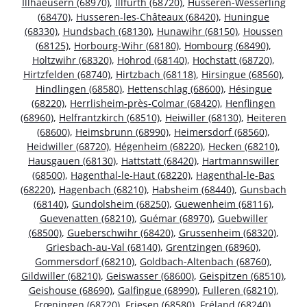
Illhaeusern (68970)
,
Illfurth (68720)
,
Husseren-Wesserling
(68470)
,
Husseren-les-Châteaux (68420)
,
Huningue
(68330)
,
Hundsbach (68130)
,
Hunawihr (68150)
,
Houssen
(68125)
,
Horbourg-Wihr (68180)
,
Hombourg (68490)
,
Holtzwihr (68320)
,
Hohrod (68140)
,
Hochstatt (68720)
,
Hirtzfelden (68740)
,
Hirtzbach (68118)
,
Hirsingue (68560)
,
Hindlingen (68580)
,
Hettenschlag (68600)
,
Hésingue
(68220)
,
Herrlisheim-près-Colmar (68420)
,
Henflingen
(68960)
,
Helfrantzkirch (68510)
,
Heiwiller (68130)
,
Heiteren
(68600)
,
Heimsbrunn (68990)
,
Heimersdorf (68560)
,
Heidwiller (68720)
,
Hégenheim (68220)
,
Hecken (68210)
,
Hausgauen (68130)
,
Hattstatt (68420)
,
Hartmannswiller
(68500)
,
Hagenthal-le-Haut (68220)
,
Hagenthal-le-Bas
(68220)
,
Hagenbach (68210)
,
Habsheim (68440)
,
Gunsbach
(68140)
,
Gundolsheim (68250)
,
Guewenheim (68116)
,
Guevenatten (68210)
,
Guémar (68970)
,
Guebwiller
(68500)
,
Gueberschwihr (68420)
,
Grussenheim (68320)
,
Griesbach-au-Val (68140)
,
Grentzingen (68960)
,
Gommersdorf (68210)
,
Goldbach-Altenbach (68760)
,
Gildwiller (68210)
,
Geiswasser (68600)
,
Geispitzen (68510)
,
Geishouse (68690)
,
Galfingue (68990)
,
Fulleren (68210)
,
Frœningen (68720)
,
Friesen (68580)
,
Fréland (68240)
,