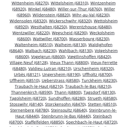
Wittenheim (68270)
,
Wittelsheim (68310)
,
Wintzenheim
(68920)
,
Winkel (68480)
,
Willer-sur-Thur (68760)
,
Willer
(68960)
,
Wildenstein (68820)
,
Wihr-au-Val (68230)
,
Widensolen (68320)
,
Wickerschwihr (68320)
,
Wettolsheim
(68920)
,
Westhalten (68250)
,
Werentzhouse (68480)
,
Wentzwiller (68220)
,
Wegscheid (68290)
,
Weckolsheim
(68600)
,
Wattwiller (68700)
,
Wasserbourg (68230)
,
Waltenheim (68510)
,
Walheim (68130)
,
Waldighofen
(68640)
,
Walbach (68230)
,
Wahlbach (68130)
,
Volgelsheim
(68600)
,
Vogelgrun (68600)
,
Vœgtlinshoffen (68420)
,
Village-Neuf (68128)
,
Vieux-Thann (68800)
,
Vieux-Ferrette
(68480)
,
Valdieu-Lutran (68210)
,
Urschenheim (68320)
,
Urbès (68121)
,
Ungersheim (68190)
,
Uffholtz (68700)
,
Uffheim (68510)
,
Ueberstrass (68580)
,
Turckheim (68230)
,
Traubach-le-Haut (68210)
,
Traubach-le-Bas (68210)
,
Thannenkirch (68590)
,
Thann (68800)
,
Tagsdorf (68130)
,
Tagolsheim (68720)
,
Sundhoffen (68280)
,
Strueth (68580)
,
Stosswihr (68140)
,
Storckensohn (68470)
,
Stetten (68510)
,
Sternenberg (68780)
,
Steinsoultz (68640)
,
Steinbrunn-le-
Haut (68440)
,
Steinbrunn-le-Bas (68440)
,
Steinbach
(68700)
,
Staffelfelden (68850)
,
Spechbach-le-Haut (68720)
,