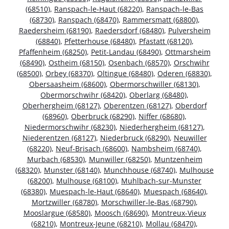
(68510)
,
Ranspach-le-Haut (68220)
,
Ranspach-le-Bas
(68730)
,
Ranspach (68470)
,
Rammersmatt (68800)
,
Raedersheim (68190)
,
Raedersdorf (68480)
,
Pulversheim
(68840)
,
Pfetterhouse (68480)
,
Pfastatt (68120)
,
Pfaffenheim (68250)
,
Petit-Landau (68490)
,
Ottmarsheim
(68490)
,
Ostheim (68150)
,
Osenbach (68570)
,
Orschwihr
(68500)
,
Orbey (68370)
,
Oltingue (68480)
,
Oderen (68830)
,
Obersaasheim (68600)
,
Obermorschwiller (68130)
,
Obermorschwihr (68420)
,
Oberlarg (68480)
,
Oberhergheim (68127)
,
Oberentzen (68127)
,
Oberdorf
(68960)
,
Oberbruck (68290)
,
Niffer (68680)
,
Niedermorschwihr (68230)
,
Niederhergheim (68127)
,
Niederentzen (68127)
,
Niederbruck (68290)
,
Neuwiller
(68220)
,
Neuf-Brisach (68600)
,
Nambsheim (68740)
,
Murbach (68530)
,
Munwiller (68250)
,
Muntzenheim
(68320)
,
Munster (68140)
,
Munchhouse (68740)
,
Mulhouse
(68200)
,
Mulhouse (68100)
,
Muhlbach-sur-Munster
(68380)
,
Muespach-le-Haut (68640)
,
Muespach (68640)
,
Mortzwiller (68780)
,
Morschwiller-le-Bas (68790)
,
Mooslargue (68580)
,
Moosch (68690)
,
Montreux-Vieux
(68210)
,
Montreux-Jeune (68210)
,
Mollau (68470)
,