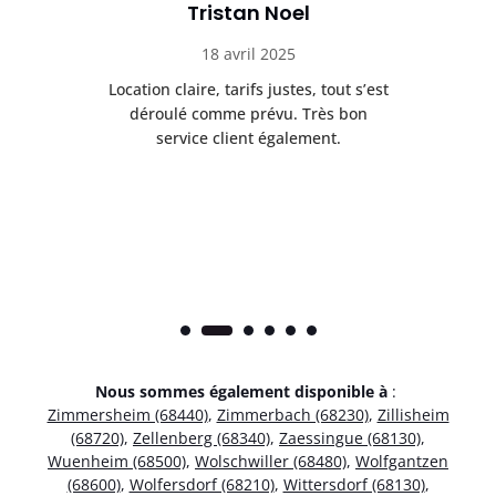
Tristan Noel
18 avril 2025
 de
Location claire, tarifs justes, tout s’est
Se
t
déroulé comme prévu. Très bon
pile
service client également.
Nous sommes également disponible à
:
Zimmersheim (68440)
,
Zimmerbach (68230)
,
Zillisheim
(68720)
,
Zellenberg (68340)
,
Zaessingue (68130)
,
Wuenheim (68500)
,
Wolschwiller (68480)
,
Wolfgantzen
(68600)
,
Wolfersdorf (68210)
,
Wittersdorf (68130)
,