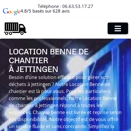
Téléphone :
06.63.53.17.27
4.8/5 basés sur 628 avis
LOCATION BENNE DE
CHANTIER
À JETTINGEN
Besoin d’une solution efficace pour gérer vos
déchets à Jettingen ? Notre Location Benne de
chantier est là pour vous. Pour les particuliers
comme les professionnels, notre Location Benne
de chantier à Jettingen répond à toutes les
exigences. Chaque benne est livrée et reprise selon
vos disponibilités. Notre objectif est de vous offrir
un service fluide et sans contrainte. Simplifiez la