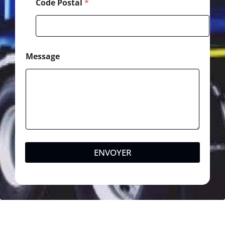
Code Postal
*
Message
ENVOYER