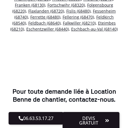
Franken (68130)
,
Fortschwihr (68320)
,
Folgensbourg
(68220)
,
Flaxlanden (68720)
,
Fislis (68480)
,
Fessenheim
(68740)
,
Ferrette (68480)
,
Fellering (68470)
,
Feldkirch
(68540)
,
Feldbach (68640)
,
Falkwiller (68210)
,
Eteimbes
(68210)
,
Eschentzwiller (68440)
,
Eschbach-au-Val (68140)
Pour toute demande liée à Location
Benne de chantier, contactez-nous.
06.63.53.17.27
DEVIS
GRATUIT