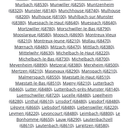
Murbach (68530)
,
Munwiller (68250)
,
Muntzenheim
(68320)
,
Munster (68140)
,
Munchhouse (68740)
,
Mulhouse
(68200)
,
Mulhouse (68100)
,
Muhlbach-sur-Munster
(68380)
,
Muespach-le-Haut (68640)
,
Muespach (68640)
,
Mortzwiller (68780)
,
Morschwiller-le-Bas (68790)
,
Mooslargue (68580)
,
Moosch (68690)
,
Montreux-Vieux
(68210)
,
Montreux-Jeune (68210)
,
Mollau (68470)
,
Mœrnach (68480)
,
Mitzach (68470)
,
Mittlach (68380)
,
Mittelwihr (68630)
,
Michelbach-le-Haut (68220)
,
Michelbach-le-Bas (68730)
,
Michelbach (68700)
,
Meyenheim (68890)
,
Metzeral (68380)
,
Merxheim (68500)
,
Mertzen (68210)
,
Masevaux (68290)
,
Manspach (68210)
,
Malmerspach (68550)
,
Magstatt-le-Haut (68510)
,
Magstatt-le-Bas (68510)
,
Magny (68210)
,
Lutterbach
(68460)
,
Lutter (68480)
,
Luttenbach-près-Munster (68140)
,
Luemschwiller (68720)
,
Lucelle (68480)
,
Logelheim
(68280)
,
Linthal (68610)
,
Linsdorf (68480)
,
Ligsdorf (68480)
,
Lièpvre (68660)
,
Liebsdorf (68480)
,
Liebenswiller (68220)
,
Leymen (68220)
,
Levoncourt (68480)
,
Leimbach (68800)
,
Le
Bonhomme (68650)
,
Lauw (68290)
,
Lautenbachzell
(68610)
,
Lautenbach (68610)
,
Largitzen (68580)
,