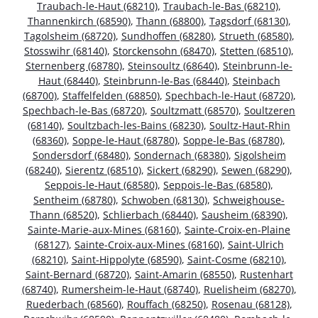
Traubach-le-Haut (68210)
,
Traubach-le-Bas (68210)
,
Thannenkirch (68590)
,
Thann (68800)
,
Tagsdorf (68130)
,
Tagolsheim (68720)
,
Sundhoffen (68280)
,
Strueth (68580)
,
Stosswihr (68140)
,
Storckensohn (68470)
,
Stetten (68510)
,
Sternenberg (68780)
,
Steinsoultz (68640)
,
Steinbrunn-le-
Haut (68440)
,
Steinbrunn-le-Bas (68440)
,
Steinbach
(68700)
,
Staffelfelden (68850)
,
Spechbach-le-Haut (68720)
,
Spechbach-le-Bas (68720)
,
Soultzmatt (68570)
,
Soultzeren
(68140)
,
Soultzbach-les-Bains (68230)
,
Soultz-Haut-Rhin
(68360)
,
Soppe-le-Haut (68780)
,
Soppe-le-Bas (68780)
,
Sondersdorf (68480)
,
Sondernach (68380)
,
Sigolsheim
(68240)
,
Sierentz (68510)
,
Sickert (68290)
,
Sewen (68290)
,
Seppois-le-Haut (68580)
,
Seppois-le-Bas (68580)
,
Sentheim (68780)
,
Schwoben (68130)
,
Schweighouse-
Thann (68520)
,
Schlierbach (68440)
,
Sausheim (68390)
,
Sainte-Marie-aux-Mines (68160)
,
Sainte-Croix-en-Plaine
(68127)
,
Sainte-Croix-aux-Mines (68160)
,
Saint-Ulrich
(68210)
,
Saint-Hippolyte (68590)
,
Saint-Cosme (68210)
,
Saint-Bernard (68720)
,
Saint-Amarin (68550)
,
Rustenhart
(68740)
,
Rumersheim-le-Haut (68740)
,
Ruelisheim (68270)
,
Ruederbach (68560)
,
Rouffach (68250)
,
Rosenau (68128)
,