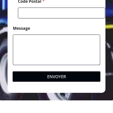
Code Postal
*
Message
ENVOYER