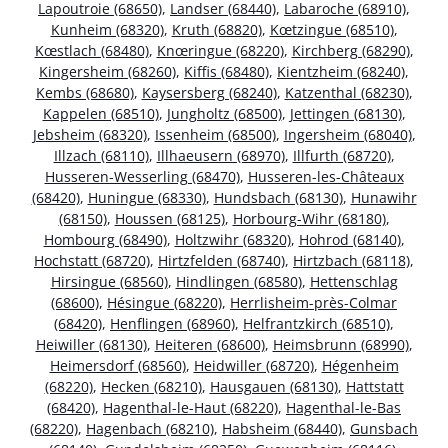
Lapoutroie (68650)
,
Landser (68440)
,
Labaroche (68910)
,
Kunheim (68320)
,
Kruth (68820)
,
Kœtzingue (68510)
,
Kœstlach (68480)
,
Knœringue (68220)
,
Kirchberg (68290)
,
Kingersheim (68260)
,
Kiffis (68480)
,
Kientzheim (68240)
,
Kembs (68680)
,
Kaysersberg (68240)
,
Katzenthal (68230)
,
Kappelen (68510)
,
Jungholtz (68500)
,
Jettingen (68130)
,
Jebsheim (68320)
,
Issenheim (68500)
,
Ingersheim (68040)
,
Illzach (68110)
,
Illhaeusern (68970)
,
Illfurth (68720)
,
Husseren-Wesserling (68470)
,
Husseren-les-Châteaux
(68420)
,
Huningue (68330)
,
Hundsbach (68130)
,
Hunawihr
(68150)
,
Houssen (68125)
,
Horbourg-Wihr (68180)
,
Hombourg (68490)
,
Holtzwihr (68320)
,
Hohrod (68140)
,
Hochstatt (68720)
,
Hirtzfelden (68740)
,
Hirtzbach (68118)
,
Hirsingue (68560)
,
Hindlingen (68580)
,
Hettenschlag
(68600)
,
Hésingue (68220)
,
Herrlisheim-près-Colmar
(68420)
,
Henflingen (68960)
,
Helfrantzkirch (68510)
,
Heiwiller (68130)
,
Heiteren (68600)
,
Heimsbrunn (68990)
,
Heimersdorf (68560)
,
Heidwiller (68720)
,
Hégenheim
(68220)
,
Hecken (68210)
,
Hausgauen (68130)
,
Hattstatt
(68420)
,
Hagenthal-le-Haut (68220)
,
Hagenthal-le-Bas
(68220)
,
Hagenbach (68210)
,
Habsheim (68440)
,
Gunsbach