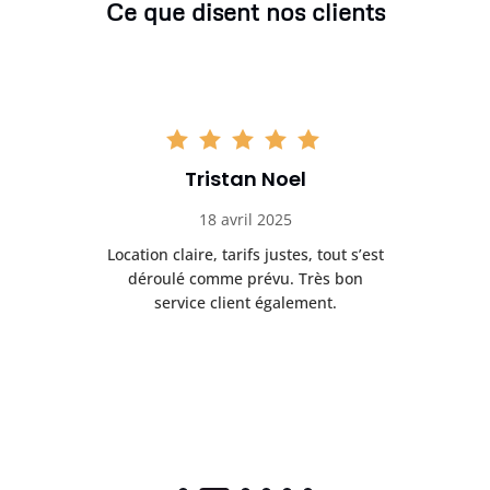
Ce que disent nos clients
Tristan Noel
18 avril 2025
 de
Location claire, tarifs justes, tout s’est
Se
t
déroulé comme prévu. Très bon
pile
service client également.