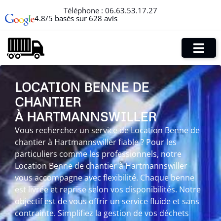
Téléphone :
06.63.53.17.27
4.8/5 basés sur 628 avis
LOCATION BENNE DE
CHANTIER
À HARTMANNSWILLER
Vous recherchez un service de Location Benne de
chantier à Hartmannswiller fiable ? Pour les
particuliers comme les professionnels, notre
Location Benne de chantier à Hartmannswiller
vous accompagne avec flexibilité. Chaque benne
est livrée et reprise selon vos disponibilités. Notre
objectif est de vous offrir un service fluide et sans
contrainte. Simplifiez la gestion de vos déchets