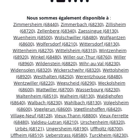
Nous sommes également disponible à
:
Zimmersheim (68440)
,
Zimmerbach (68230)
,
Zillisheim
(68720)
,
Zellenberg (68340)
,
Zaessingue (68130)
,
Wuenheim (68500)
,
Wolschwiller (68480)
,
Wolfgantzen
(68600)
,
Wolfersdorf (68210)
,
Wittersdorf (68130)
,
Wittenheim (68270)
,
Wittelsheim (68310)
,
Wintzenheim
(68920)
,
Winkel (68480)
,
Willer-sur-Thur (68760)
,
Willer
(68960)
,
Wildenstein (68820)
,
Wihr-au-Val (68230)
,
Widensolen (68320)
,
Wickerschwihr (68320)
,
Wettolsheim
(68920)
,
Westhalten (68250)
,
Werentzhouse (68480)
,
Wentzwiller (68220)
,
Wegscheid (68290)
,
Weckolsheim
(68600)
,
Wattwiller (68700)
,
Wasserbourg (68230)
,
Waltenheim (68510)
,
Walheim (68130)
,
Waldighofen
(68640)
,
Walbach (68230)
,
Wahlbach (68130)
,
Volgelsheim
(68600)
,
Vogelgrun (68600)
,
Vœgtlinshoffen (68420)
,
Village-Neuf (68128)
,
Vieux-Thann (68800)
,
Vieux-Ferrette
(68480)
,
Valdieu-Lutran (68210)
,
Urschenheim (68320)
,
Urbès (68121)
,
Ungersheim (68190)
,
Uffholtz (68700)
,
Uffheim (68510)
,
Ueberstrass (68580)
,
Turckheim (68230)
,