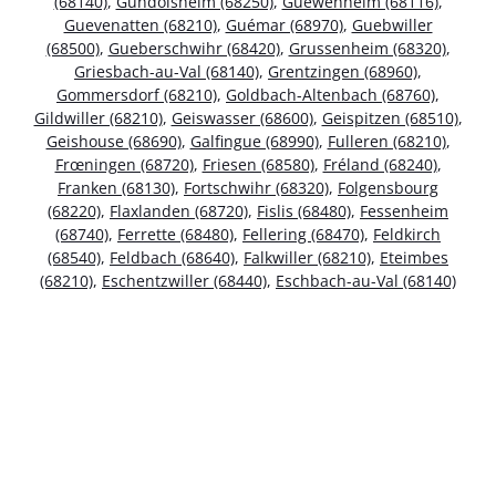
(68140)
,
Gundolsheim (68250)
,
Guewenheim (68116)
,
Guevenatten (68210)
,
Guémar (68970)
,
Guebwiller
(68500)
,
Gueberschwihr (68420)
,
Grussenheim (68320)
,
Griesbach-au-Val (68140)
,
Grentzingen (68960)
,
Gommersdorf (68210)
,
Goldbach-Altenbach (68760)
,
Gildwiller (68210)
,
Geiswasser (68600)
,
Geispitzen (68510)
,
Geishouse (68690)
,
Galfingue (68990)
,
Fulleren (68210)
,
Frœningen (68720)
,
Friesen (68580)
,
Fréland (68240)
,
Franken (68130)
,
Fortschwihr (68320)
,
Folgensbourg
(68220)
,
Flaxlanden (68720)
,
Fislis (68480)
,
Fessenheim
(68740)
,
Ferrette (68480)
,
Fellering (68470)
,
Feldkirch
(68540)
,
Feldbach (68640)
,
Falkwiller (68210)
,
Eteimbes
(68210)
,
Eschentzwiller (68440)
,
Eschbach-au-Val (68140)