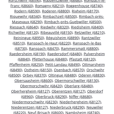
Rorschwihr (68590)
,
Roppentzwiller (68480)
,
Rombach-le-
Franc (68660)
,
Romagny (68210)
,
Roggenhouse (68740)
,
Rodern (68590)
,
Roderen (68800)
,
Rixheim (68170)
,
Riquewihr (68340)
,
Rimbachzell (68500)
,
Rimbach-près-
Masevaux (68290)
,
Rimbach-près-Guebwiller (68500)
,
Riespach (68640)
,
Riedwihr (68320)
,
Riedisheim (68400)
,
Richwiller (68120)
,
Ribeauvillé (68150)
,
Retzwiller (68210)
,
Reiningue (68950)
,
Réguisheim (68890)
,
Rantzwiller
(68510)
,
Ranspach-le-Haut (68220)
,
Ranspach-le-Bas
(68730)
,
Ranspach (68470)
,
Rammersmatt (68800)
,
Raedersheim (68190)
,
Raedersdorf (68480)
,
Pulversheim
(68840)
,
Pfetterhouse (68480)
,
Pfastatt (68120)
,
Pfaffenheim (68250)
,
Petit-Landau (68490)
,
Ottmarsheim
(68490)
,
Ostheim (68150)
,
Osenbach (68570)
,
Orschwihr
(68500)
,
Orbey (68370)
,
Oltingue (68480)
,
Oderen (68830)
,
Obersaasheim (68600)
,
Obermorschwiller (68130)
,
Obermorschwihr (68420)
,
Oberlarg (68480)
,
Oberhergheim (68127)
,
Oberentzen (68127)
,
Oberdorf
(68960)
,
Oberbruck (68290)
,
Niffer (68680)
,
Niedermorschwihr (68230)
,
Niederhergheim (68127)
,
Niederentzen (68127)
,
Niederbruck (68290)
,
Neuwiller
(68220)
,
Neuf-Brisach (68600)
,
Nambsheim (68740)
,